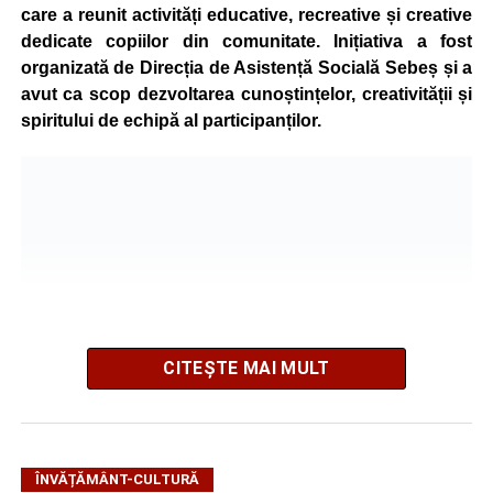
care a reunit activități educative, recreative și creative
dedicate copiilor din comunitate. Inițiativa a fost
organizată de Direcția de Asistență Socială Sebeș și a
avut ca scop dezvoltarea cunoștințelor, creativității și
spiritului de echipă al participanților.
CITEȘTE MAI MULT
Pe parcursul programului, copiii au participat la ateliere
tematice variate. În cadrul atelierului de ecologie, intitulat
ÎNVĂȚĂMÂNT-CULTURĂ