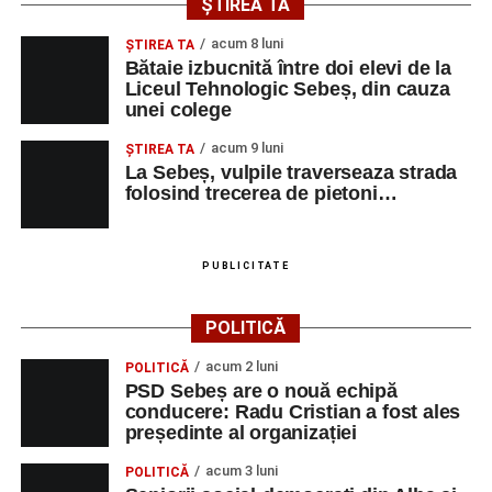
ȘTIREA TA
acum 8 luni
ŞTIREA TA
Bătaie izbucnită între doi elevi de la
Liceul Tehnologic Sebeș, din cauza
unei colege
acum 9 luni
ŞTIREA TA
La Sebeș, vulpile traverseaza strada
folosind trecerea de pietoni…
PUBLICITATE
POLITICĂ
acum 2 luni
POLITICĂ
PSD Sebeș are o nouă echipă
conducere: Radu Cristian a fost ales
președinte al organizației
acum 3 luni
POLITICĂ