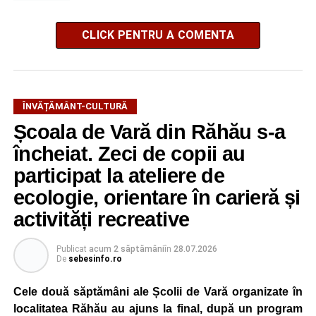
CLICK PENTRU A COMENTA
ÎNVĂȚĂMÂNT-CULTURĂ
Școala de Vară din Răhău s-a
încheiat. Zeci de copii au
participat la ateliere de
ecologie, orientare în carieră și
activități recreative
Publicat
acum 2 săptămâni
în
28.07.2026
De
sebesinfo.ro
Cele două săptămâni ale Școlii de Vară organizate în
localitatea Răhău au ajuns la final, după un program