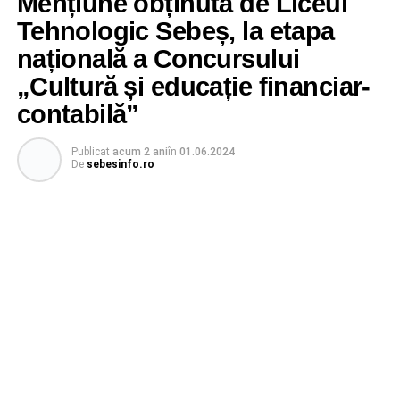
Mențiune obținută de Liceul
Tehnologic Sebeș, la etapa
națională a Concursului
„Cultură și educație financiar-
contabilă”
Publicat
acum 2 ani
în
01.06.2024
De
sebesinfo.ro