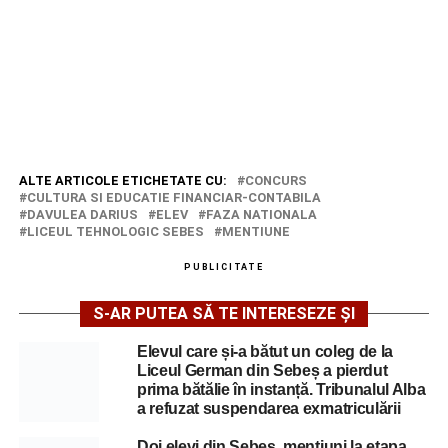
ALTE ARTICOLE ETICHETATE CU:
CONCURS
CULTURA SI EDUCATIE FINANCIAR-CONTABILA
DAVULEA DARIUS
ELEV
FAZA NATIONALA
LICEUL TEHNOLOGIC SEBES
MENTIUNE
PUBLICITATE
S-AR PUTEA SĂ TE INTERESEZE ȘI
Elevul care și-a bătut un coleg de la
Liceul German din Sebeș a pierdut
prima bătălie în instanță. Tribunalul Alba
a refuzat suspendarea exmatriculării
Doi elevi din Sebeș, mențiuni la etapa