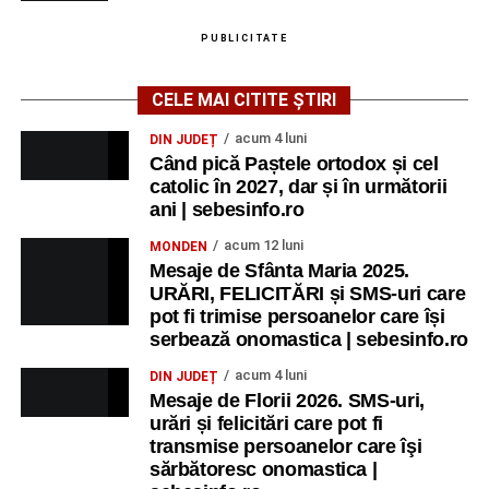
PUBLICITATE
CELE MAI CITITE ȘTIRI
acum 4 luni
DIN JUDEȚ
Când pică Paștele ortodox și cel
catolic în 2027, dar și în următorii
ani | sebesinfo.ro
acum 12 luni
MONDEN
Mesaje de Sfânta Maria 2025.
URĂRI, FELICITĂRI și SMS-uri care
pot fi trimise persoanelor care își
serbează onomastica | sebesinfo.ro
acum 4 luni
DIN JUDEȚ
Mesaje de Florii 2026. SMS-uri,
urări și felicitări care pot fi
transmise persoanelor care îşi
sărbătoresc onomastica |