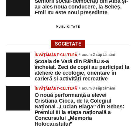
Seniorii social-democrați din Alba și-
au ales noua conducere, la Sebeș.
Emil Itu este noul președinte
PUBLICITATE
SOCIETATE
acum 2 săptămâni
ÎNVĂȚĂMÂNT-CULTURĂ
Școala de Vară din Răhău s-a
încheiat. Zeci de copii au participat la
ateliere de ecologie, orientare în
carieră și activități recreative
acum 3 săptămâni
ÎNVĂȚĂMÂNT-CULTURĂ
O nouă performanță a elevei
Cristiana Cioca, de la Colegiul
Național „Lucian Blaga” din Sebeș:
Premiul III la etapa națională a
Concursului „Memoria
Holocaustului”