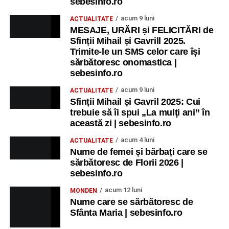
sebesinfo.ro
acum 9 luni
ACTUALITATE
MESAJE, URĂRI și FELICITĂRI de
Sfinții Mihail și Gavrill 2025.
Trimite-le un SMS celor care își
sărbătoresc onomastica |
sebesinfo.ro
acum 9 luni
ACTUALITATE
Sfinții Mihail și Gavril 2025: Cui
trebuie să îi spui „La mulţi ani” în
această zi | sebesinfo.ro
acum 4 luni
ACTUALITATE
Nume de femei și bărbați care se
sărbătoresc de Florii 2026 |
sebesinfo.ro
acum 12 luni
MONDEN
Nume care se sărbătoresc de
Sfânta Maria | sebesinfo.ro