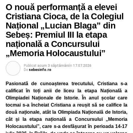
„Mici Ecologiști”, aceștia au învățat despre protejarea
O nouă performanță a elevei
mediului și despre importanța adoptării unor
Cristiana Cioca, de la Colegiul
comportamente responsabile față de natură.
Național „Lucian Blaga” din
Educația rutieră a reprezentat o altă componentă a școlii
Sebeș: Premiul III la etapa
de vară, cei mici familiarizându-se cu regulile de circulație
națională a Concursului
și cu normele pe care trebuie să le respecte pentru a fi
pietoni responsabili.
„Memoria Holocaustului”
Unul dintre cele mai apreciate momente a fost atelierul
Publicat
acum 3 săptămâni
în
17.07.2026
„Vara Descoperirilor – Orientare în carieră”, unde copiii au
De
sebesinfo.ro
participat la exerciții interactive menite să îi ajute să își
Pasionată de cunoașterea trecutului, Cristiana s-a
descopere calitățile, să își exprime aspirațiile și să ia
calificat în toți anii de liceu la etapa Națională a
contact cu principalele domenii de activitate și profesiile
Olimpiadei Naționale de Istorie. În anul școlar care
pe care și-ar putea dori să le urmeze în viitor.
tocmai s-a încheiat Cristiana a reușit să se califice la
Programul a inclus și activități de dexteritate manuală, în
două naționale, atât la Olimpiada Națională de Istoria,
cadrul cărora participanții au realizat desene și lucrări
cât și la etapa națională a Concursului „Memoria
artistice, precum și sesiuni de karaoke, muzică și jocuri
Holocaustului”, care s-a desfășurat în perioada 14-17