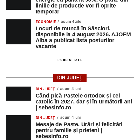
liniile de producție vor fi oprite
temporar
acum 4 zile
ECONOMIE
Locuri de muncă în Săsciori,
disponibile la 4 august 2026. AJOFM
Alba a publicat lista posturilor
vacante
PUBLICITATE
DIN JUDEȚ
acum 4 luni
DIN JUDEȚ
Când pică Paștele ortodox și cel
catolic în 2027, dar și în următorii ani
| sebesinfo.ro
acum 4 luni
DIN JUDEȚ
Mesaje de Paște. Urări și felicitări
pentru familie și prieteni |
sebesinfo.ro