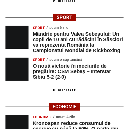
PUBLICITATE
SPORT
acum 6 zile
SPORT
Mândrie pentru Valea Sebeșului: Un
copil de 10 ani cu rădăcini în Săsciori
va reprezenta România la
Campionatul Mondial de Kickboxing
acum o săptămână
SPORT
O nouă victorie în meciurile de
pregătire: CSM Sebeș – Interstar
Sibiu 5-2 (2-0)
PUBLICITATE
ECONOMIE
acum 4 zile
ECONOMIE
Kronospan reduce consumul de
energie cu până la 50%. O parte din