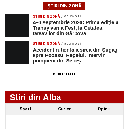
ȘTIRI DIN ZONĂ
Ultimele știri din Sebeș
acum o zi
ȘTIRI DIN ZONĂ
4–6 septembrie 2026: Prima ediție a
Femeie de 66 de ani, transportată în stare gravă la
Transylvania Fest, la Cetatea
spital după ce a fost lovită de o motocicletă pe
Greavilor din Gârbova
strada Dorobanți din Sebeș
acum o zi
ȘTIRI DIN ZONĂ
Accident rutier la ieșirea din Șugag
Accident pe strada Dorobanți din Sebeș: fermeie
spre Popasul Regelui. Intervin
de 66 de ani rănită grav, după ce a fost lovită de o
pompierii din Sebeș
motocicletă
4–6 septembrie 2026: Prima ediție a Transylvania
PUBLICITATE
Fest, la Cetatea Greavilor din Gârbova
Stiri din Alba
Sport
Curier
Opinii