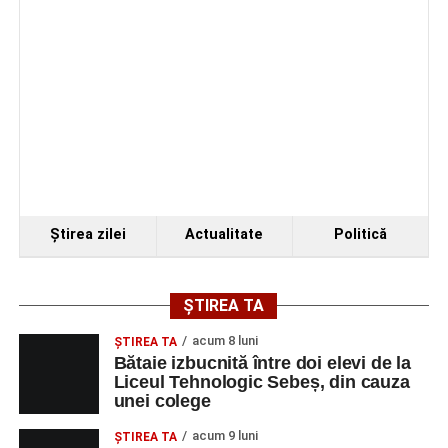
Ştirea zilei
Actualitate
Politică
ȘTIREA TA
acum 8 luni
ŞTIREA TA
Bătaie izbucnită între doi elevi de la
Liceul Tehnologic Sebeș, din cauza
unei colege
acum 9 luni
ŞTIREA TA