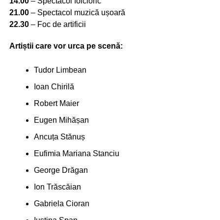
14.00
– Spectacol folcloric
21.00
– Spectacol muzică ușoară
22.30
– Foc de artificii
Artiștii care vor urca pe scenă:
Tudor Limbean
Ioan Chirilă
Robert Maier
Eugen Mihășan
Ancuța Stănuș
Eufimia Mariana Stanciu
George Drăgan
Ion Trăscăian
Gabriela Cioran