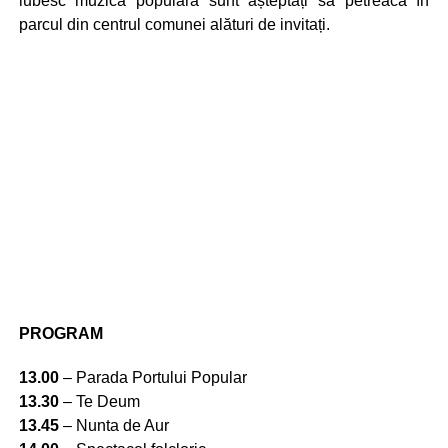
iubesc muzica populară sunt așteptați să petreacă în
parcul din centrul comunei alături de invitați.
PROGRAM
13.00
– Parada Portului Popular
13.30
– Te Deum
13.45
– Nunta de Aur