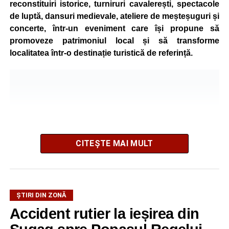
reconstituiri istorice, turniruri cavalerești, spectacole
de luptă, dansuri medievale, ateliere de meșteșuguri și
concerte, într-un eveniment care își propune să
promoveze patrimoniul local și să transforme
localitatea într-o destinație turistică de referință.
CITEȘTE MAI MULT
ȘTIRI DIN ZONĂ
Festivalul este organizat de
Asociația AGORA – Născuți
Accident rutier la ieșirea din
Liberi
, în parteneriat cu
Primăria Comunei Gârbova
și
Ordinul Cetății Mühlbach
, iar accesul publicului va fi