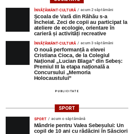
acum 2 săptămâni
ÎNVĂȚĂMÂNT-CULTURĂ
Școala de Vară din Răhău s-a
încheiat. Zeci de copii au participat la
ateliere de ecologie, orientare în
carieră și activități recreative
acum 3 săptămâni
ÎNVĂȚĂMÂNT-CULTURĂ
O nouă performanță a elevei
Cristiana Cioca, de la Colegiul
Național „Lucian Blaga” din Sebeș:
Premiul III la etapa națională a
Concursului „Memoria
Holocaustului”
PUBLICITATE
SPORT
acum o săptămână
SPORT
Mândrie pentru Valea Sebeșului: Un
copil de 10 ani cu rădăcini în Săsciori