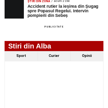
acum 2 zile
ȘTIRI DIN ZONĂ
spital după ce a fost lovită de o motocicletă pe
Accident rutier la ieșirea din Șugag
spre Popasul Regelui. Intervin
strada Dorobanți din Sebeș
pompierii din Sebeș
Accident pe strada Dorobanți din Sebeș: fermeie
de 66 de ani rănită grav, după ce a fost lovită de o
PUBLICITATE
motocicletă
4–6 septembrie 2026: Prima ediție a Transylvania
Stiri din Alba
Fest, la Cetatea Greavilor din Gârbova
Sport
Curier
Opinii