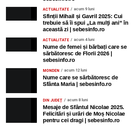
acum 9 luni
ACTUALITATE
Sfinții Mihail și Gavril 2025: Cui
trebuie să îi spui „La mulţi ani” în
această zi | sebesinfo.ro
acum 4 luni
ACTUALITATE
Nume de femei și bărbați care se
sărbătoresc de Florii 2026 |
sebesinfo.ro
acum 12 luni
MONDEN
Nume care se sărbătoresc de
Sfânta Maria | sebesinfo.ro
acum 8 luni
DIN JUDEȚ
Mesaje de Sfântul Nicolae 2025.
Felicitări și urări de Moș Nicolae
pentru cei dragi | sebesinfo.ro