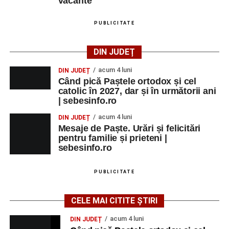
vacante
PUBLICITATE
DIN JUDEȚ
acum 4 luni
DIN JUDEȚ
Când pică Paștele ortodox și cel
catolic în 2027, dar și în următorii ani
| sebesinfo.ro
acum 4 luni
DIN JUDEȚ
Mesaje de Paște. Urări și felicitări
pentru familie și prieteni |
sebesinfo.ro
PUBLICITATE
CELE MAI CITITE ȘTIRI
acum 4 luni
DIN JUDEȚ