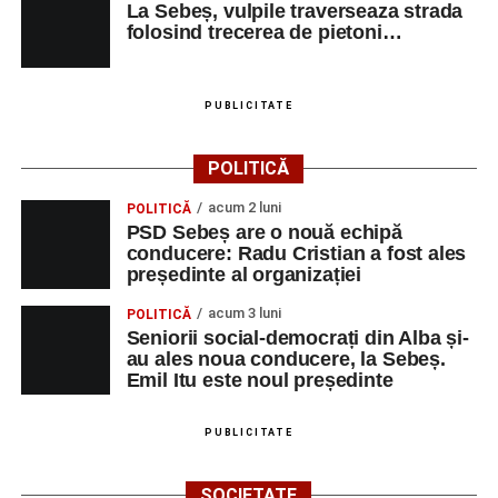
La Sebeș, vulpile traverseaza strada
folosind trecerea de pietoni…
PUBLICITATE
POLITICĂ
acum 2 luni
POLITICĂ
PSD Sebeș are o nouă echipă
conducere: Radu Cristian a fost ales
președinte al organizației
acum 3 luni
POLITICĂ
Seniorii social-democrați din Alba și-
au ales noua conducere, la Sebeș.
Emil Itu este noul președinte
PUBLICITATE
SOCIETATE