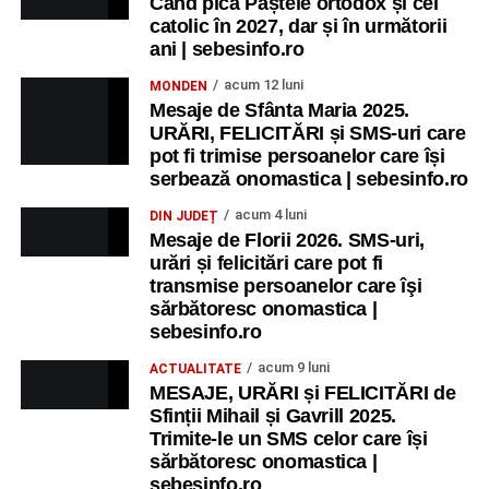
Când pică Paștele ortodox și cel
catolic în 2027, dar și în următorii
ani | sebesinfo.ro
acum 12 luni
MONDEN
Mesaje de Sfânta Maria 2025.
URĂRI, FELICITĂRI și SMS-uri care
pot fi trimise persoanelor care își
serbează onomastica | sebesinfo.ro
acum 4 luni
DIN JUDEȚ
Mesaje de Florii 2026. SMS-uri,
urări și felicitări care pot fi
transmise persoanelor care îşi
sărbătoresc onomastica |
sebesinfo.ro
acum 9 luni
ACTUALITATE
MESAJE, URĂRI și FELICITĂRI de
Sfinții Mihail și Gavrill 2025.
Trimite-le un SMS celor care își
sărbătoresc onomastica |
sebesinfo.ro