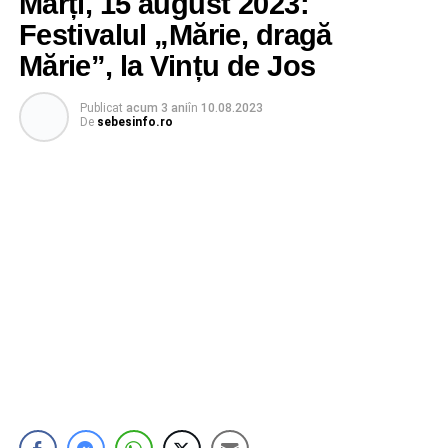
Marți, 15 august 2023:
Festivalul „Mărie, dragă
Mărie”, la Vințu de Jos
Publicat
acum 3 ani
în
10.08.2023
De
sebesinfo.ro