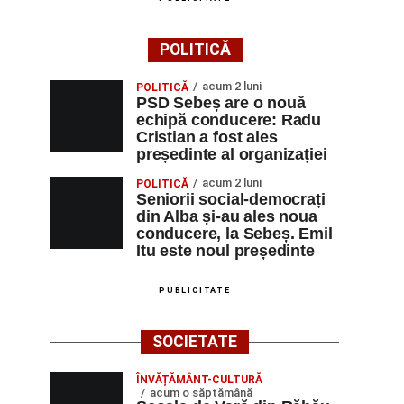
POLITICĂ
acum 2 luni
POLITICĂ
PSD Sebeș are o nouă
echipă conducere: Radu
Cristian a fost ales
președinte al organizației
acum 2 luni
POLITICĂ
Seniorii social-democrați
din Alba și-au ales noua
conducere, la Sebeș. Emil
Itu este noul președinte
PUBLICITATE
SOCIETATE
ÎNVĂȚĂMÂNT-CULTURĂ
acum o săptămână