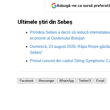
Adaugă-ne ca sursă preferat
Ultimele știri din Sebeș
Primăria Sebeș a decis să reducă intensitatea i
economii al Guvernului Bolojan
Duminică, 23 august 2026, Râpa Roșie găzduieș
Sebeș”
Primul concert din cadrul String Symphonic 
Facebook
Messenger
WhatsApp
Twitter/X
Email