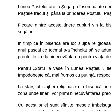
Lunea Paștelui are la Șugag o însemnătate deose
Paștele trecut și până la prinderea Postului Paș
Fiecare dintre aceste tinere cupluri vin la bi
șugăjan.
În timp ce în biserică are loc slujba religioasă 
anul pascal ce tocmai s-a încheiat să se adune î
preotul le va da binecuvântarea pentru viața de 
Pentru „Statu la vase în Lunea Paștelui”, f
împodobește cât mai frumos cu putință, respectân
La sfârșitul slujbei religioase din biserică, 
zona unde tinerii vor primi binecuvântarea preoți
Cu acest prilej sunt sfințite mesele îmbelșug