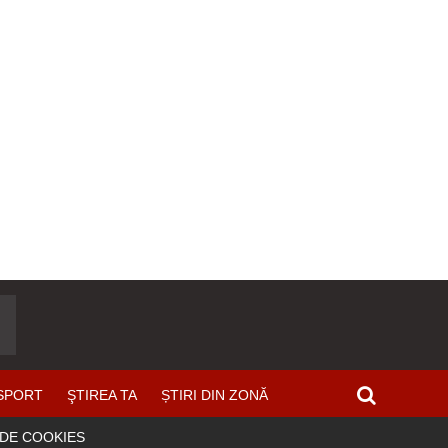
SPORT
ŞTIREA TA
ȘTIRI DIN ZONĂ
 DE COOKIES