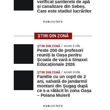
verificat șantierele de apă
și canalizare din Sebeș.
Care este stadiul lucrărilor
PUBLICITATE
ȘTIRI DIN ZONĂ
acum 3 zile
ȘTIRI DIN ZONĂ
Peste 200 de profesori
reuniți la Oașa pentru
Școala de vară a Sinaxei
Educaționale 2026
acum 4 zile
ȘTIRI DIN ZONĂ
Familie cu un copil de 2
ani, salvată de jandarmii
montani din Șugag după
ce s-a rătăcit în zona Oașa
– Poiana Muierii
PUBLICITATE