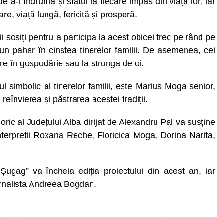
, de a-i îndruma și sfătui la fiecare impas din viața lor, iar
are, viață lungă, fericită și prosperă.
 sosiți pentru a participa la acest obicei trec pe rând pe
e un pahar în cinstea tinerelor familii. De asemenea, cei
sare în gospodărie sau la strunga de oi.
așul simbolic al tinerelor familii, este Marius Moga senior,
 reînvierea și păstrarea acestei tradiții.
oric al Județului Alba dirijat de Alexandru Pal va susține
interpreții Roxana Reche, Floricica Moga, Dorina Narița,
n Șugag” va încheia ediția proiectului din acest an, iar
urnalista Andreea Bogdan.