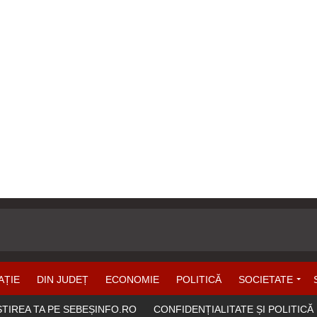
AȚIE
DIN JUDEȚ
ECONOMIE
POLITICĂ
SOCIETATE
ȘTIREA TA PE SEBEȘINFO.RO
CONFIDENȚIALITATE ȘI POLITICĂ