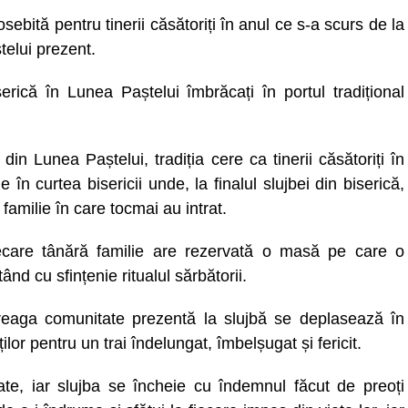
bită pentru tinerii căsătoriți în anul ce s-a scurs de la
telui prezent.
serică în Lunea Paștelui îmbrăcați în portul tradițional
din Lunea Paștelui, tradiția cere ca tinerii căsătoriți în
n curtea bisericii unde, la finalul slujbei din biserică,
familie în care tocmai au intrat.
iecare tânără familie are rezervată o masă pe care o
d cu sfințenie ritualul sărbătorii.
întreaga comunitate prezentă la slujbă se deplasează în
lor pentru un trai îndelungat, îmbelșugat și fericit.
ate, iar slujba se încheie cu îndemnul făcut de preoți