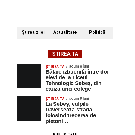
Ştirea zilei
Actualitate
Politică
ȘTIREA TA
acum 8 luni
ŞTIREA TA
Bătaie izbucnită între doi
elevi de la Liceul
Tehnologic Sebeș, din
cauza unei colege
acum 9 luni
ŞTIREA TA
La Sebeș, vulpile
traverseaza strada
folosind trecerea de
pietoni…
PUBLICITATE