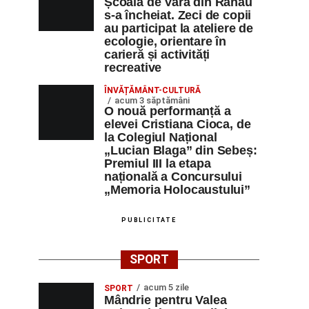
Școala de Vară din Răhău
s-a încheiat. Zeci de copii
au participat la ateliere de
ecologie, orientare în
carieră și activități
recreative
ÎNVĂȚĂMÂNT-CULTURĂ
acum 3 săptămâni
O nouă performanță a
elevei Cristiana Cioca, de
la Colegiul Național
„Lucian Blaga” din Sebeș:
Premiul III la etapa
națională a Concursului
„Memoria Holocaustului”
PUBLICITATE
SPORT
acum 5 zile
SPORT
Mândrie pentru Valea