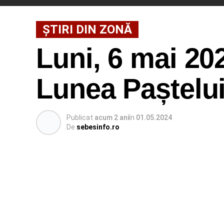
ȘTIRI DIN ZONĂ
Luni, 6 mai 202
Lunea Paștelui
Publicat
acum 2 ani
în
01.05.2024
De
sebesinfo.ro