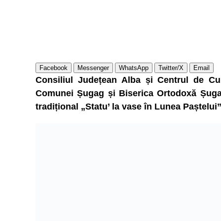
Facebook
Messenger
WhatsApp
Twitter/X
Email
Consiliul Județean Alba și Centrul de Cu
Comunei Șugag și Biserica Ortodoxă Șugag
tradițional „Statu’ la vase în Lunea Paștelui”