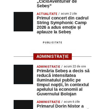
„CicloAventurier de
Sebeș”
acum 2 zile
ACTUALITATE
Primul concert din cadrul
String Symphonic Camp
2026 a adus emoție și
aplauze la Sebeș
PUBLICITATE
ADMINISTRAȚIE
acum 22 de ore
ADMINISTRAȚIE
Primăria Sebeș a decis să
reducă intensitatea
iluminatului public pe
timpul nopții, în contextul
apelului la economii al
Guvernului Bolojan
acum 6 zile
ADMINISTRAȚIE
Primarul Dorin Nistor a