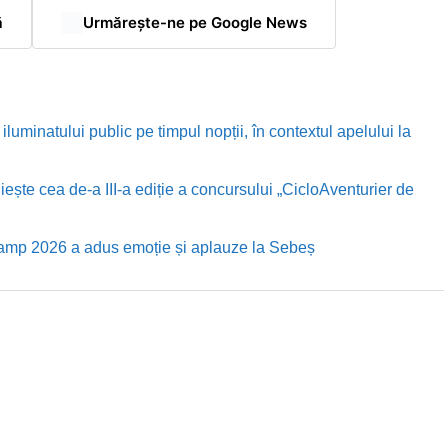
ă
Urmărește-ne pe Google News
luminatului public pe timpul nopții, în contextul apelului la
te cea de-a III-a ediție a concursului „CicloAventurier de
Camp 2026 a adus emoție și aplauze la Sebeș