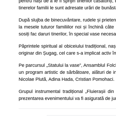
pentru nași de a le fi sprijin tinerilor căsătoriți
tinerelor familii le sunt adresate urări de bunăst
După slujba de binecuvântare, rudele și prietenii
la mesele tuturor familiilor noi și închină cât
sosiți fac daruri tinerilor, în special vase nece
Păprintele spiritual al obiceiului tradițional, n
originar din Șugag, cel care s-a implicat activ în
Pe parcursul „Statului la vase”, Ansamblul Folcl
un program artistic de sărbătoare, alături de 
Nicolae Plută, Adina Hada, Cristian Pomohaci.
Grupul instrumental tradițional „Fluierașii di
prezentarea evenimentului va fi asigurată de j