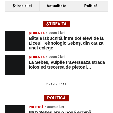
Ora 19.00
–
Spectacol de vals și tango „Armonii în
Ştirea zilei
Actualitate
Politică
pași de dans”
Solistă:
Iulia Merca
(Opera Națională Română Cluj-
ȘTIREA TA
Napoca).
acum 8 luni
ŞTIREA TA
Acompaniază
Cluj Tango Orchestra
:
Bătaie izbucnită între doi elevi de la
Liceul Tehnologic Sebeș, din cauza
unei colege
Irina Indrei – pian
acum 9 luni
Robert Indrei – bandoneon
ŞTIREA TA
La Sebeș, vulpile traverseaza strada
Milena Vădan – vioară
folosind trecerea de pietoni…
Emanuel Elcean – contrabas
Adrian Lup – violoncel
PUBLICITATE
Dansatori:
Ioana Lascu și Horia Călin Pop
,
Raluca și
POLITICĂ
Vlad Dordea
.
acum 2 luni
POLITICĂ
Piața Primăriei
PSD Sebeș are o nouă echipă