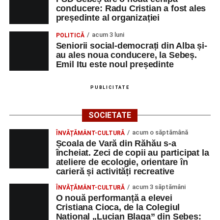
conducere: Radu Cristian a fost ales
Orele 17.00–20.00
– Punct oficial de înscrieri și informații
președinte al organizației
(Race Office) pentru competiția
„Cicloaventurier de
acum 3 luni
POLITICĂ
Sebeș”
.
Seniorii social-democrați din Alba și-
au ales noua conducere, la Sebeș.
SÂMBĂTĂ, 22 AUGUST 2026
Emil Itu este noul președinte
Platoul Centrului Cultural „Lucian
PUBLICITATE
Blaga” Sebeș
SOCIETATE
Orele 10.00–20.00
– Punct oficial de înscrieri și informații
acum o săptămână
ÎNVĂȚĂMÂNT-CULTURĂ
(Race Office) pentru competiția
„Cicloaventurier de
Școala de Vară din Răhău s-a
Sebeș”
.
încheiat. Zeci de copii au participat la
ateliere de ecologie, orientare în
Râpa Roșie
carieră și activități recreative
acum 3 săptămâni
ÎNVĂȚĂMÂNT-CULTURĂ
Orele 17.00–20.00
– Antrenamente libere pe traseul de
O nouă performanță a elevei
concurs.
Cristiana Cioca, de la Colegiul
Național „Lucian Blaga” din Sebeș: