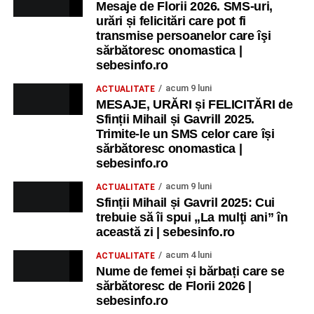
Mesaje de Florii 2026. SMS-uri,
Sebeș: încheierea Școlii de vară
„Curcubeul Prieteniei”
.
urări și felicitări care pot fi
transmise persoanelor care îşi
Ora 18.30
– Aula Primăriei Municipiului Sebeș:
sărbătoresc onomastica |
festivitatea de premiere a șefilor de promoție și a elevilor
sebesinfo.ro
care au obținut rezultate remarcabile la examenele de
acum 9 luni
ACTUALITATE
Evaluare Națională și Bacalaureat.
MESAJE, URĂRI și FELICITĂRI de
Sfinții Mihail și Gavrill 2025.
Ora 19.00
– Parcul Tineretului:
Spectacol pentru copii și
Trimite-le un SMS celor care își
Spuma Party
.
sărbătoresc onomastica |
sebesinfo.ro
Participă:
acum 9 luni
ACTUALITATE
Sfinții Mihail și Gavril 2025: Cui
Alexandra Pamfilie și Școala de muzică
„DoReMi”
;
trebuie să îi spui „La mulţi ani” în
Ancuța Stănuș și grupul de folclor;
această zi | sebesinfo.ro
Trupa de Dansuri Săsești.
acum 4 luni
ACTUALITATE
Nume de femei și bărbați care se
Ora 20.30
– Parcul Tineretului: proiecția filmului pentru
sărbătoresc de Florii 2026 |
copii
„Străjerii Deltei”
(România, 2021), film de familie și
sebesinfo.ro