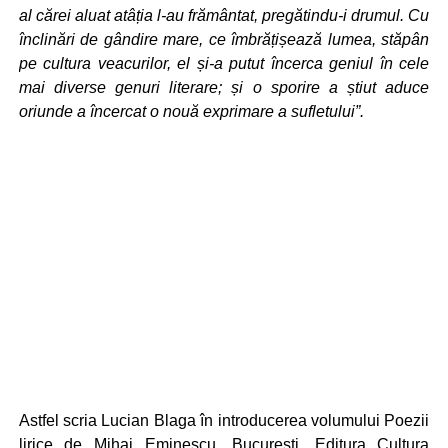
al cărei aluat atâția l-au frământat, pregătindu-i drumul. Cu
înclinări de gândire mare, ce îmbrățișează lumea, stăpân
pe cultura veacurilor, el și-a putut încerca geniul în cele
mai diverse genuri literare; și o sporire a știut aduce
oriunde a încercat o nouă exprimare a sufletului”.
Astfel scria Lucian Blaga în introducerea volumului Poezii
lirice de Mihai Eminescu, București, Editura Cultura