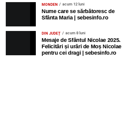
aventură, AG.
acum 12 luni
MONDEN
Nume care se sărbătoresc de
JOI, 27 AUGUST 2026
Sfânta Maria | sebesinfo.ro
Grădina Muzeului Municipal „Ioan
acum 8 luni
DIN JUDEȚ
Raica” Sebeș
Mesaje de Sfântul Nicolae 2025.
Felicitări și urări de Moș Nicolae
pentru cei dragi | sebesinfo.ro
Ora 19.00
–
Sărbătoarea Seniorilor
– festivitatea de
premiere a cuplurilor care aniversează 50 de ani de
căsătorie.
Recital muzical:
Carmen Rădulescu Oprea
.
VINERI, 28 AUGUST 2026
Piața Primăriei
Ora 19.00
–
Spectacol folcloric omagial „Felician
Fărcășiu”
.