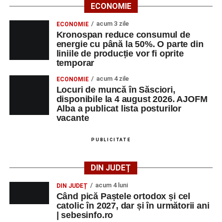
ECONOMIE
Ora 18.00
– Activități recreative pentru copii, susținute de
trupele de teatru
„Gepetto”
și
„Pied Piper”
.
acum 3 zile
ECONOMIE
Kronospan reduce consumul de
Ora 19.00
–
Seară cu tradiții săsești
, cu participarea:
energie cu până la 50%. O parte din
liniile de producție vor fi oprite
temporar
Fanfarei din Petrești;
acum 4 zile
ECONOMIE
Trupei de Dansuri Săsești;
Locuri de muncă în Săsciori,
disponibile la 4 august 2026. AJOFM
Alexandrei Pamfilie;
Alba a publicat lista posturilor
Alfred Dahinten.
vacante
Ora 20.30
– Proiecție cinematografică:
„Napoli – New
PUBLICITATE
York”
(Italia, 2024), film de familie, AP12, după o poveste
de Federico Fellini și Tullio Pinelli.
DIN JUDEȚ
MARȚI, 25 AUGUST 2026
acum 4 luni
DIN JUDEȚ
Când pică Paștele ortodox și cel
catolic în 2027, dar și în următorii ani
Grădina Muzeului Municipal „Ioan
| sebesinfo.ro