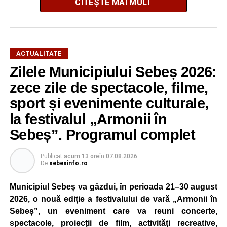
CITEȘTE MAI MULT
Potrivit informațiilor transmise de polițiști, în jurul orei
16:28, un șofer de 65 de ani, din comuna Daia Română,
aflat la volanul unui autoturism, l-ar fi acroșat pe biciclist.
În urma impactului, bărbatul a fost proiectat în două
ACTUALITATE
autoturisme parcate regulamentar pe marginea drumului.
Zilele Municipiului Sebeș 2026:
Victima a suferit leziuni și a fost transportată la spital
zece zile de spectacole, filme,
pentru investigații și îngrijiri medicale.
sport și evenimente culturale,
la festivalul „Armonii în
Atât conducătorul auto, cât și biciclistul au fost testați cu
aparatul etilotest, rezultatele fiind negative.
Sebeș”. Programul complet
Polițiștii au deschis un dosar penal și continuă cercetările
Publicat
acum 13 ore
în
07.08.2026
pentru vătămare corporală din culpă, urmând să
De
sebesinfo.ro
stabilească toate împrejurările în care s-a produs
Municipiul Sebeș va găzdui, în perioada 21–30 august
accidentul.
2026, o nouă ediție a festivalului de vară „Armonii în
Sebeș”, un eveniment care va reuni concerte,
spectacole, proiecții de film, activități recreative,