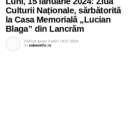
Luni, 15 ianuarie 2024: Ziua
Culturii Naționale, sărbătorită
la Casa Memorială „Lucian
Blaga” din Lancrăm
Publicat
acum 3 ani
în
14.01.2024
De
sebesinfo.ro