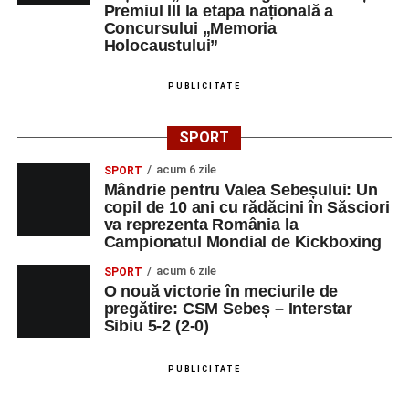
Premiul III la etapa națională a
Centrul Cultural „Lucian Blaga”
Concursului „Memoria
Sebeș – Sala de spectacole
Holocaustului”
Ora 19.00
– Proiecție cinematografică:
„Unde merg
PUBLICITATE
elefanții”
(România, 2023), black comedy, în regia lui
Gabi Virginia Șarga și Cătălin Rotaru, producător Gabi
SPORT
Suciu.
acum 6 zile
SPORT
Mândrie pentru Valea Sebeșului: Un
DUMINICĂ, 23 AUGUST 2026
copil de 10 ani cu rădăcini în Săsciori
va reprezenta România la
Râpa Roșie
Campionatul Mondial de Kickboxing
acum 6 zile
SPORT
Ora 10.00
–
„Cicloaventurier de Sebeș”
– startul oficial
O nouă victorie în meciurile de
al competiției MTB pentru copii.
pregătire: CSM Sebeș – Interstar
Sibiu 5-2 (2-0)
LUNI, 24 AUGUST 2026
PUBLICITATE
Casa Fanfarei din Petrești