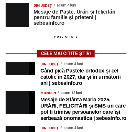
Raica” Sebeș
acum 4 luni
DIN JUDEȚ
Mesaje de Paște. Urări și felicitări
Ora 18.00
–
„Armonia artelor”
– salon literar și întâlnire
pentru familie și prieteni |
cu artele plastice, organizat alături de artiști locali.
sebesinfo.ro
Ora 20.30
– Proiecție cinematografică:
„Primavera”
PUBLICITATE
(Italia, 2025), dramă inspirată de povestea nașterii operei
„Anotimpurile”
de Antonio Vivaldi (rating N-15).
CELE MAI CITITE ȘTIRI
MIERCURI, 26 AUGUST 2026
acum 4 luni
DIN JUDEȚ
Când pică Paștele ortodox și cel
catolic în 2027, dar și în următorii
Copiii în armonia orașului
ani | sebesinfo.ro
Ora 10.00
– Școala din Răhău: activități recreative pentru
acum 12 luni
MONDEN
copii.
Mesaje de Sfânta Maria 2025.
URĂRI, FELICITĂRI și SMS-uri care
Ora 11.00
– Curtea Școlii „M. Kogălniceanu”: activități
pot fi trimise persoanelor care își
recreative pentru copii.
serbează onomastica | sebesinfo.ro
acum 4 luni
DIN JUDEȚ
Ora 17.00
– Grădina Muzeului Municipal „Ioan Raica”