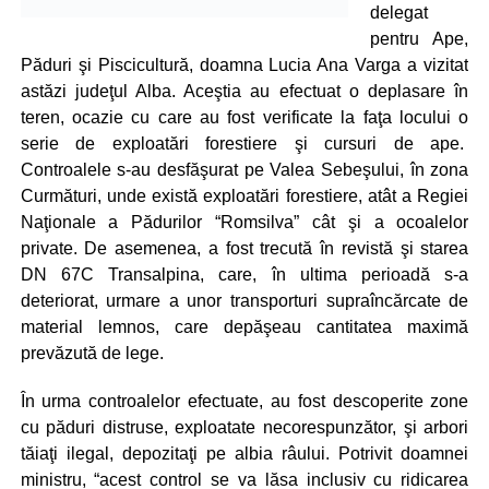
delegat
pentru Ape,
Păduri şi Piscicultură, doamna Lucia Ana Varga a vizitat
astăzi judeţul Alba. Aceştia au efectuat o deplasare în
teren, ocazie cu care au fost verificate la faţa locului o
serie de exploatări forestiere şi cursuri de ape.
Controalele s-au desfăşurat pe Valea Sebeşului, în zona
Curmături, unde există exploatări forestiere, atât a Regiei
Naţionale a Pădurilor “Romsilva” cât şi a ocoalelor
private. De asemenea, a fost trecută în revistă şi starea
DN 67C Transalpina, care, în ultima perioadă s-a
deteriorat, urmare a unor transporturi supraîncărcate de
material lemnos, care depăşeau cantitatea maximă
prevăzută de lege.
În urma controalelor efectuate, au fost descoperite zone
cu păduri distruse, exploatate necorespunzător, şi arbori
tăiaţi ilegal, depozitaţi pe albia râului. Potrivit doamnei
ministru, “acest control se va lăsa inclusiv cu ridicarea