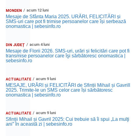
acum 12 luni
MONDEN
Mesaje de Sfânta Maria 2025. URĂRI, FELICITĂRI și
SMS-uri care pot fi trimise persoanelor care își serbează
onomastica | sebesinfo.ro
acum 4 luni
DIN JUDEȚ
Mesaje de Florii 2026. SMS-uri, urări și felicitări care pot fi
transmise persoanelor care îşi sărbătoresc onomastica |
sebesinfo.ro
acum 9 luni
ACTUALITATE
MESAJE, URĂRI și FELICITĂRI de Sfinții Mihail și Gavrill
2025. Trimite-le un SMS celor care își sărbătoresc
onomastica | sebesinfo.ro
acum 9 luni
ACTUALITATE
Sfinții Mihail și Gavril 2025: Cui trebuie să îi spui „La mulţi
ani” în această zi | sebesinfo.ro