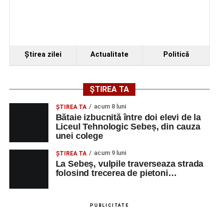
Ştirea zilei
Actualitate
Politică
ȘTIREA TA
acum 8 luni
ŞTIREA TA
Bătaie izbucnită între doi elevi de la
Liceul Tehnologic Sebeș, din cauza
unei colege
acum 9 luni
ŞTIREA TA
La Sebeș, vulpile traverseaza strada
folosind trecerea de pietoni…
PUBLICITATE