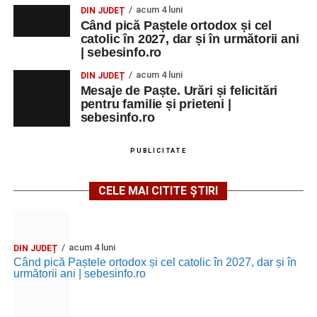
acum 4 luni
DIN JUDEȚ
Când pică Paștele ortodox și cel
catolic în 2027, dar și în următorii ani
| sebesinfo.ro
acum 4 luni
DIN JUDEȚ
Mesaje de Paște. Urări și felicitări
pentru familie și prieteni |
sebesinfo.ro
PUBLICITATE
CELE MAI CITITE ȘTIRI
acum 4 luni
DIN JUDEȚ
Când pică Paștele ortodox și cel catolic în 2027, dar și în
următorii ani | sebesinfo.ro