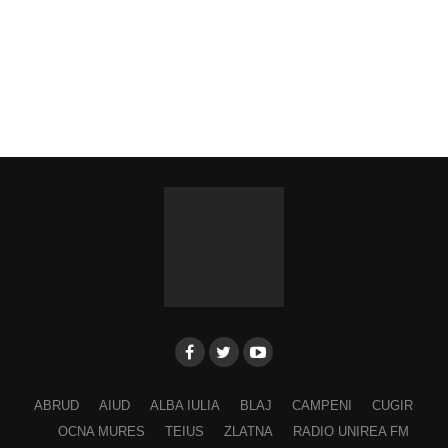
ABRUD
AIUD
ALBA IULIA
BLAJ
CAMPENI
CUGIR
OCNA MURES
TEIUS
ZLATNA
RADIO UNIREA FM