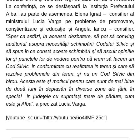
La conferinţă, ce se desfăşoară la Instituţia Prefectului
Alba, iau parte de asemenea, Elena Ignat – consilier al
ministrului Lucia Varga pe probleme de promovare,
conştientizare şi educaţie şi Angela Iancu – consilier.
“
Sper ca astăzi, la această dezbatere, să pot să conving
auditoriul asupra necesităţii schimbării Codului Silvic şi
să spun în ce constă aceste schimbări şi să ascult opiniile
lor şi punctele lor de vedere pentru că vrem să facem un
Cod Silvic în conformitate cu realitatea în teren şi care să
rezolve problemele din teren, şi nu un Cod Silvic din
birou. Acesta este şi motivul pentru care sunt de mai bine
de două luni în deplasări în diverse zone ale ţării, în
special în judeţele cu suprafaţă mare de pădure, cum
este şi Alba
“, a precizat Lucia Varga.
[youtube_sc url=”http://youtu.be/6o4ifMFj25c”]