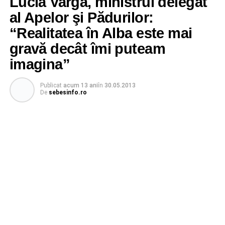
Lucia Varga, ministrul delegat
al Apelor şi Pădurilor:
“Realitatea în Alba este mai
gravă decât îmi puteam
imagina”
Publicat
acum 13 ani
în
30.05.2013
De
sebesinfo.ro