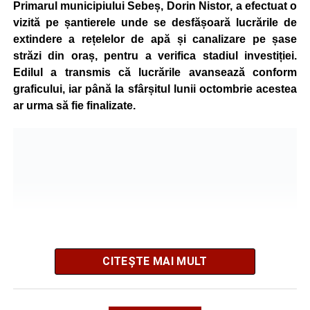
nivel corespunzător.
Primarul municipiului Sebeș, Dorin Nistor, a efectuat o
vizită pe șantierele unde se desfășoară lucrările de
Administrația locală subliniază că decizia are caracter
extindere a rețelelor de apă și canalizare pe șase
temporar și este adoptată în contextul actualei situații
străzi din oraș, pentru a verifica stadiul investiției.
energetice din România, în condițiile în care autoritățile
Edilul a transmis că lucrările avansează conform
centrale au cerut instituțiilor publice să adopte măsuri
graficului, iar până la sfârșitul lunii octombrie acestea
pentru reducerea cheltuielilor și a consumului de energie,
ar urma să fie finalizate.
în cadrul politicilor de eficientizare promovate de
Guvernul condus de Ilie Bolojan.
Noul program de iluminat se aplică pe zeci de străzi din
municipiul Sebeș, precum și în localitățile aparținătoare
Petrești, Lancrăm și Răhău.
Lista străzilor pe care se aplică
noile setări ale programului de
CITEȘTE MAI MULT
iluminat:
SEBEȘ –
1848, 1907, 24 Ianuarie, 8 Aprilie, Alunului,
Potrivit informațiilor prezentate de primarul Dorin Nistor,