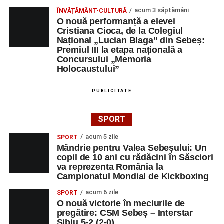
acum 3 săptămâni
ÎNVĂȚĂMÂNT-CULTURĂ
O nouă performanță a elevei
Cristiana Cioca, de la Colegiul
Național „Lucian Blaga” din Sebeș:
Premiul III la etapa națională a
Concursului „Memoria
Holocaustului”
PUBLICITATE
SPORT
acum 5 zile
SPORT
Mândrie pentru Valea Sebeșului: Un
copil de 10 ani cu rădăcini în Săsciori
va reprezenta România la
Campionatul Mondial de Kickboxing
acum 6 zile
SPORT
O nouă victorie în meciurile de
pregătire: CSM Sebeș – Interstar
Sibiu 5-2 (2-0)