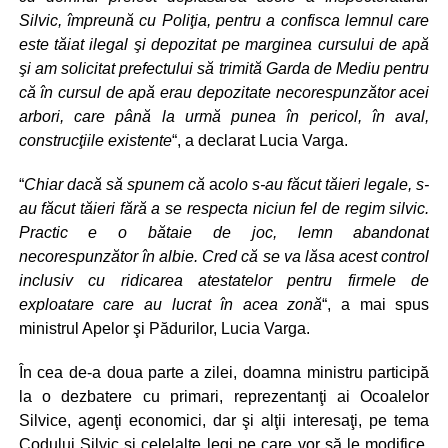
Silvic, împreună cu Poliţia, pentru a confisca lemnul care
este tăiat ilegal şi depozitat pe marginea cursului de apă
şi am solicitat prefectului să trimită Garda de Mediu pentru
că în cursul de apă erau depozitate necorespunzător acei
arbori, care până la urmă punea în pericol, în aval,
construcţiile existente
“, a declarat Lucia Varga.
“
Chiar dacă să spunem că
a
colo s-au făcut tăieri legale, s-
au făcut tăieri fără a se respecta niciun fel de regim silvic.
Practic e o bătaie de joc, lemn abandonat
necorespunzător în albie. Cred că se va lăsa acest control
inclusiv cu ridicarea atestatelor pentru firmele de
exploatare care au lucrat în acea zonă
“, a mai spus
ministrul Apelor şi Pădurilor, Lucia Varga.
În cea de-a doua parte a zilei, doamna ministru participă
la o dezbatere cu primari, reprezentanţi ai Ocoalelor
Silvice, agenţi economici, dar şi alţii interesaţi, pe tema
Codului Silvic şi celelalte legi pe care vor să le modifice.