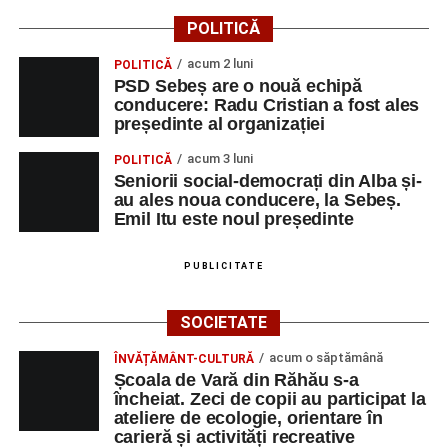
POLITICĂ
acum 2 luni
POLITICĂ
PSD Sebeș are o nouă echipă
conducere: Radu Cristian a fost ales
președinte al organizației
acum 3 luni
POLITICĂ
Seniorii social-democrați din Alba și-
au ales noua conducere, la Sebeș.
Emil Itu este noul președinte
PUBLICITATE
SOCIETATE
acum o săptămână
ÎNVĂȚĂMÂNT-CULTURĂ
Școala de Vară din Răhău s-a
încheiat. Zeci de copii au participat la
ateliere de ecologie, orientare în
carieră și activități recreative