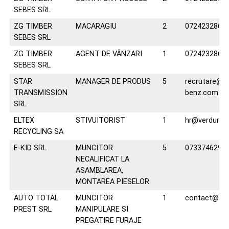
SEBES SRL
ZG TIMBER
MACARAGIU
2
0724232863
SEBES SRL
ZG TIMBER
AGENT DE VÂNZARI
1
0724232863
SEBES SRL
STAR
MANAGER DE PRODUS
5
recrutare@m
TRANSMISSION
benz.com
SRL
ELTEX
STIVUITORIST
1
hr@verdum.r
RECYCLING SA
E-KID SRL
MUNCITOR
5
0733746291
NECALIFICAT LA
ASAMBLAREA,
MONTAREA PIESELOR
AUTO TOTAL
MUNCITOR
1
contact@silo
PREST SRL
MANIPULARE SI
PREGATIRE FURAJE