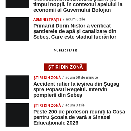
timpul nopții, în contextul apelului la
adrese de e-mail, pentru ca persoanele interesate să
economii al Guvernului Bolojan
poată solicita detalii despre condițiile de angajare,
acum 6 zile
ADMINISTRAȚIE
programul de lucru și procesul de recrutare.
Primarul Dorin Nistor a verificat
șantierele de apă și canalizare din
Mai jos puteți consulta lista completă a locurilor de
Sebeș. Care este stadiul lucrărilor
muncă disponibile în comuna Săsciori la data de 4
august 2026, precum și datele de contact ale
PUBLICITATE
angajatorilor:
ȘTIRI DIN ZONĂ
AGENT
OCUPAŢIA
NR.
NR.
LMV
TELEFON/E-
acum 58 de minute
ȘTIRI DIN ZONĂ
MAIL
Accident rutier la ieșirea din Șugag
spre Popasul Regelui. Intervin
SC Maier
OPERATOR LA
1
0752826367
pompierii din Sebeș
Technology Srl
MASINI-UNELTE
CU COMANDA
acum 3 zile
ȘTIRI DIN ZONĂ
NUMERICA
Peste 200 de profesori reuniți la Oașa
pentru Școala de vară a Sinaxei
Educaționale 2026