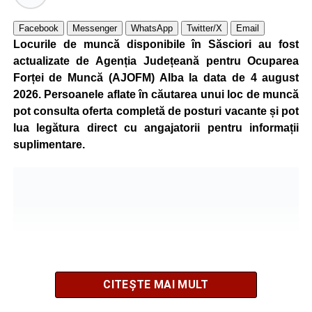
Kronospan se numără printre cei mai mari consumatori de
Facebook
Messenger
WhatsApp
Twitter/X
Email
energie electrică din România. O parte din necesarul
Locurile de muncă disponibile în Săsciori au fost
energetic este acoperită prin producția proprie de energie,
actualizate de Agenția Județeană pentru Ocuparea
realizată cu ajutorul panourilor fotovoltaice și al unităților
Forței de Muncă (AJOFM) Alba la data de 4 august
de cogenerare.
2026. Persoanele aflate în căutarea unui loc de muncă
pot consulta oferta completă de posturi vacante și pot
Reprezentanții companiei afirmă că vor continua
lua legătura direct cu angajatorii pentru informații
colaborarea cu autoritățile și operatorii din domeniul
suplimentare.
energetic pentru a contribui la depășirea perioadei dificile
și la menținerea stabilității Sistemului Energetic Național.
Adaugă-ne ca sursă preferată
Urmărește-ne pe Google News
CITEȘTE MAI MULT
Ultimele știri din Sebeș