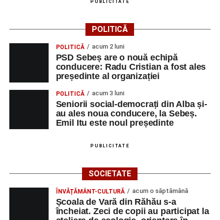
PUBLICITATE
POLITICĂ
acum 2 luni
POLITICĂ
PSD Sebeș are o nouă echipă
conducere: Radu Cristian a fost ales
președinte al organizației
acum 3 luni
POLITICĂ
Seniorii social-democrați din Alba și-
au ales noua conducere, la Sebeș.
Emil Itu este noul președinte
PUBLICITATE
SOCIETATE
acum o săptămână
ÎNVĂȚĂMÂNT-CULTURĂ
Școala de Vară din Răhău s-a
încheiat. Zeci de copii au participat la