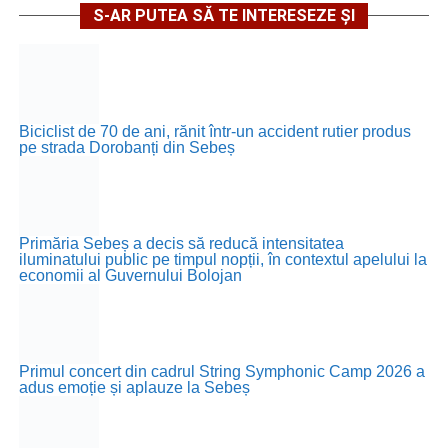
S-AR PUTEA SĂ TE INTERESEZE ȘI
Biciclist de 70 de ani, rănit într-un accident rutier produs
pe strada Dorobanți din Sebeș
Primăria Sebeș a decis să reducă intensitatea
iluminatului public pe timpul nopții, în contextul apelului la
economii al Guvernului Bolojan
Primul concert din cadrul String Symphonic Camp 2026 a
adus emoție și aplauze la Sebeș