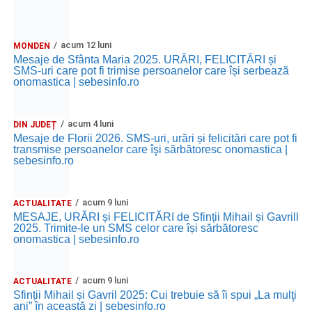
acum 12 luni
MONDEN
Mesaje de Sfânta Maria 2025. URĂRI, FELICITĂRI și
SMS-uri care pot fi trimise persoanelor care își serbează
onomastica | sebesinfo.ro
acum 4 luni
DIN JUDEȚ
Mesaje de Florii 2026. SMS-uri, urări și felicitări care pot fi
transmise persoanelor care îşi sărbătoresc onomastica |
sebesinfo.ro
acum 9 luni
ACTUALITATE
MESAJE, URĂRI și FELICITĂRI de Sfinții Mihail și Gavrill
2025. Trimite-le un SMS celor care își sărbătoresc
onomastica | sebesinfo.ro
acum 9 luni
ACTUALITATE
Sfinții Mihail și Gavril 2025: Cui trebuie să îi spui „La mulţi
ani” în această zi | sebesinfo.ro