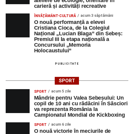
ateliere de ecologie, orientare în
carieră și activități recreative
acum 3 săptămâni
ÎNVĂȚĂMÂNT-CULTURĂ
O nouă performanță a elevei
Cristiana Cioca, de la Colegiul
Național „Lucian Blaga” din Sebeș:
Premiul III la etapa națională a
Concursului „Memoria
Holocaustului”
PUBLICITATE
SPORT
acum 5 zile
SPORT
Mândrie pentru Valea Sebeșului: Un
copil de 10 ani cu rădăcini în Săsciori
va reprezenta România la
Campionatul Mondial de Kickboxing
acum 6 zile
SPORT
O nouă victorie în meciurile de