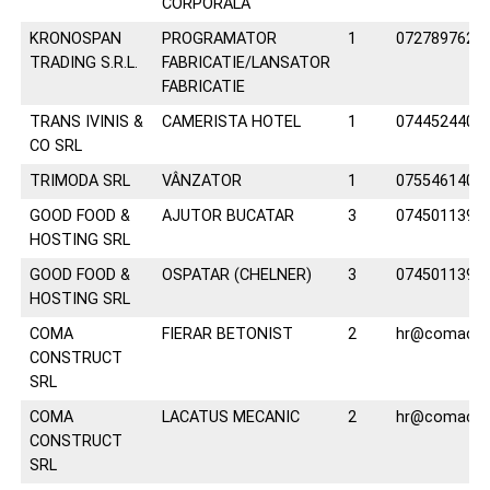
CORPORALA
KRONOSPAN
PROGRAMATOR
1
0727897625
TRADING S.R.L.
FABRICATIE/LANSATOR
FABRICATIE
TRANS IVINIS &
CAMERISTA HOTEL
1
0744524402
CO SRL
TRIMODA SRL
VÂNZATOR
1
0755461400
GOOD FOOD &
AJUTOR BUCATAR
3
0745011394
HOSTING SRL
GOOD FOOD &
OSPATAR (CHELNER)
3
0745011394
HOSTING SRL
COMA
FIERAR BETONIST
2
hr@comacons
CONSTRUCT
SRL
COMA
LACATUS MECANIC
2
hr@comacons
CONSTRUCT
SRL