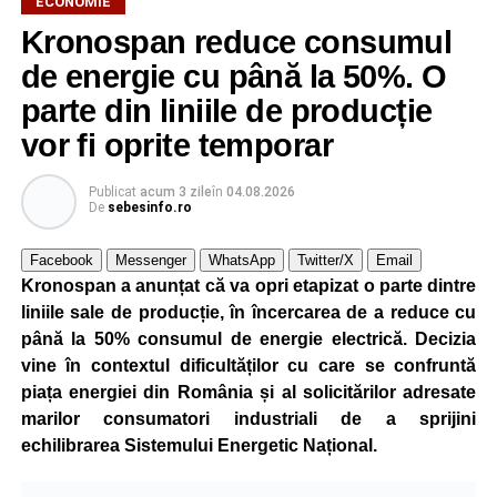
ECONOMIE
Kronospan reduce consumul
de energie cu până la 50%. O
parte din liniile de producție
vor fi oprite temporar
Publicat
acum 3 zile
în
04.08.2026
De
sebesinfo.ro
Facebook
Messenger
WhatsApp
Twitter/X
Email
Kronospan a anunțat că va opri etapizat o parte dintre
liniile sale de producție, în încercarea de a reduce cu
până la 50% consumul de energie electrică. Decizia
vine în contextul dificultăților cu care se confruntă
piața energiei din România și al solicitărilor adresate
marilor consumatori industriali de a sprijini
echilibrarea Sistemului Energetic Național.