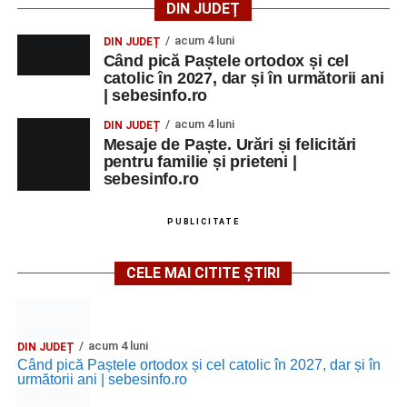
DIN JUDEȚ
acum 4 luni
DIN JUDEȚ
Când pică Paștele ortodox și cel
catolic în 2027, dar și în următorii ani
| sebesinfo.ro
acum 4 luni
DIN JUDEȚ
Mesaje de Paște. Urări și felicitări
pentru familie și prieteni |
sebesinfo.ro
PUBLICITATE
CELE MAI CITITE ȘTIRI
acum 4 luni
DIN JUDEȚ
Când pică Paștele ortodox și cel catolic în 2027, dar și în
următorii ani | sebesinfo.ro