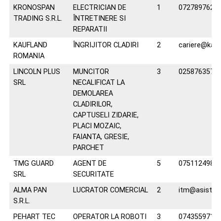
KRONOSPAN
ELECTRICIAN DE
1
0727897625
TRADING S.R.L.
ÎNTRETINERE SI
REPARATII
KAUFLAND
ÎNGRIJITOR CLADIRI
2
cariere@kauf
ROMANIA
LINCOLN PLUS
MUNCITOR
3
0258763577
SRL
NECALIFICAT LA
DEMOLAREA
CLADIRILOR,
CAPTUSELI ZIDARIE,
PLACI MOZAIC,
FAIANTA, GRESIE,
PARCHET
TMG GUARD
AGENT DE
5
0751124982
SRL
SECURITATE
ALMA PAN
LUCRATOR COMERCIAL
2
itm@asisten
S.R.L.
PEHART TEC
OPERATOR LA ROBOTI
3
0743559716