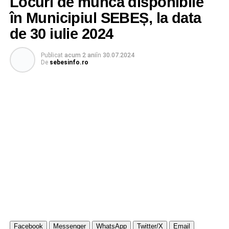
Locuri de muncă disponibile
în Municipiul SEBEȘ, la data
de 30 iulie 2024
Publicat
acum 2 ani
în
30.07.2024
De
sebesinfo.ro
Facebook
Messenger
WhatsApp
Twitter/X
Email