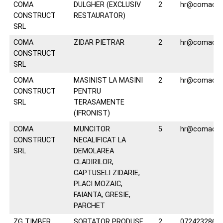
COMA
DULGHER (EXCLUSIV
2
hr@comacons
CONSTRUCT
RESTAURATOR)
SRL
COMA
ZIDAR PIETRAR
2
hr@comacons
CONSTRUCT
SRL
COMA
MASINIST LA MASINI
2
hr@comacons
CONSTRUCT
PENTRU
SRL
TERASAMENTE
(IFRONIST)
COMA
MUNCITOR
5
hr@comacons
CONSTRUCT
NECALIFICAT LA
SRL
DEMOLAREA
CLADIRILOR,
CAPTUSELI ZIDARIE,
PLACI MOZAIC,
FAIANTA, GRESIE,
PARCHET
ZG TIMBER
SORTATOR PRODUSE
2
0724232863