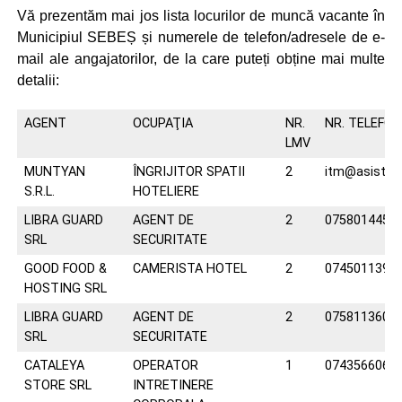
Vă prezentăm mai jos lista locurilor de muncă vacante în
Municipiul SEBEȘ și numerele de telefon/adresele de e-
mail ale angajatorilor, de la care puteți obține mai multe
detalii:
AGENT
OCUPAŢIA
NR.
NR. TELEFON
LMV
MUNTYAN
ÎNGRIJITOR SPATII
2
itm@asisten
S.R.L.
HOTELIERE
LIBRA GUARD
AGENT DE
2
0758014453
SRL
SECURITATE
GOOD FOOD &
CAMERISTA HOTEL
2
0745011394
HOSTING SRL
LIBRA GUARD
AGENT DE
2
0758113603
SRL
SECURITATE
CATALEYA
OPERATOR
1
0743566066
STORE SRL
INTRETINERE