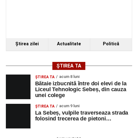
Ştirea zilei
Actualitate
Politică
ȘTIREA TA
acum 8 luni
ŞTIREA TA
Bătaie izbucnită între doi elevi de la
Liceul Tehnologic Sebeș, din cauza
unei colege
acum 9 luni
ŞTIREA TA
La Sebeș, vulpile traverseaza strada
folosind trecerea de pietoni…