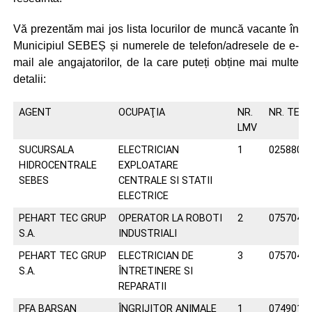
Vă prezentăm mai jos lista locurilor de muncă vacante în
Municipiul SEBEȘ și numerele de telefon/adresele de e-
mail ale angajatorilor, de la care puteți obține mai multe
detalii:
AGENT
OCUPAŢIA
NR.
NR. TELE
LMV
SUCURSALA
ELECTRICIAN
1
0258806
HIDROCENTRALE
EXPLOATARE
SEBES
CENTRALE SI STATII
ELECTRICE
PEHART TEC GRUP
OPERATOR LA ROBOTI
2
0757045
S.A.
INDUSTRIALI
PEHART TEC GRUP
ELECTRICIAN DE
3
0757045
S.A.
ÎNTRETINERE SI
REPARATII
PFA BARSAN
ÎNGRIJITOR ANIMALE
1
0749011