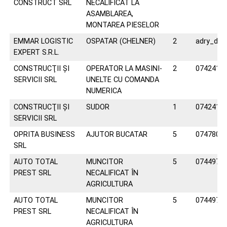
CONSTRUCT SRL
NECALIFICAT LA
ASAMBLAREA,
MONTAREA PIESELOR
EMMAR LOGISTIC
OSPATAR (CHELNER)
2
adry_dr
EXPERT S.R.L.
CONSTRUCŢII ŞI
OPERATOR LA MASINI-
2
0742410
SERVICII SRL
UNELTE CU COMANDA
NUMERICA
CONSTRUCŢII ŞI
SUDOR
1
0742410
SERVICII SRL
OPRITA BUSINESS
AJUTOR BUCATAR
5
0747807
SRL
AUTO TOTAL
MUNCITOR
5
0744977
PREST SRL
NECALIFICAT ÎN
AGRICULTURA
AUTO TOTAL
MUNCITOR
5
0744977
PREST SRL
NECALIFICAT ÎN
AGRICULTURA