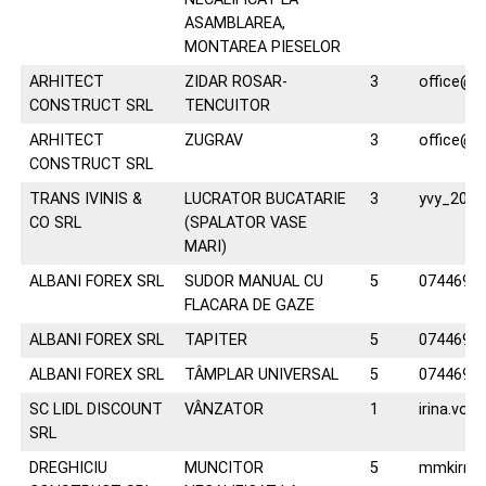
ASAMBLAREA,
MONTAREA PIESELOR
ARHITECT
ZIDAR ROSAR-
3
office@a
CONSTRUCT SRL
TENCUITOR
ARHITECT
ZUGRAV
3
office@a
CONSTRUCT SRL
TRANS IVINIS &
LUCRATOR BUCATARIE
3
yvy_200
CO SRL
(SPALATOR VASE
MARI)
ALBANI FOREX SRL
SUDOR MANUAL CU
5
0744693
FLACARA DE GAZE
ALBANI FOREX SRL
TAPITER
5
0744693
ALBANI FOREX SRL
TÂMPLAR UNIVERSAL
5
0744693
SC LIDL DISCOUNT
VÂNZATOR
1
irina.voic
SRL
DREGHICIU
MUNCITOR
5
mmkirr@a