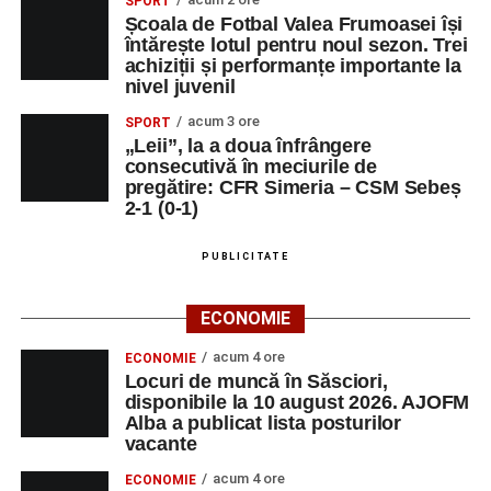
SPORT
DOZA DE
OPERATOR
1
0743515200
Școala de Fotbal Valea Frumoasei își
întărește lotul pentru noul sezon. Trei
SĂNĂTATE FORTE
INTRODUCERE,
achiziții și performanțe importante la
S.R.L.
VALIDARE SI
nivel juvenil
PRELUCRARE
DATE
acum 3 ore
SPORT
„Leii”, la a doua înfrângere
DUPEX SRL
ȘEF BIROU
1
0258731066
consecutivă în meciurile de
TEHNIC
pregătire: CFR Simeria – CSM Sebeș
2-1 (0-1)
MALURA & RV SRL
SECRETARA
1
0759513510
PUBLICITATE
Adaugă-ne ca sursă preferată
ECONOMIE
acum 4 ore
ECONOMIE
Urmărește-ne pe Google News
Locuri de muncă în Săsciori,
disponibile la 10 august 2026. AJOFM
Alba a publicat lista posturilor
Ultimele știri din Sebeș
vacante
acum 4 ore
ECONOMIE
Incendiu la un autoturism pe Autostrada A1, în zona