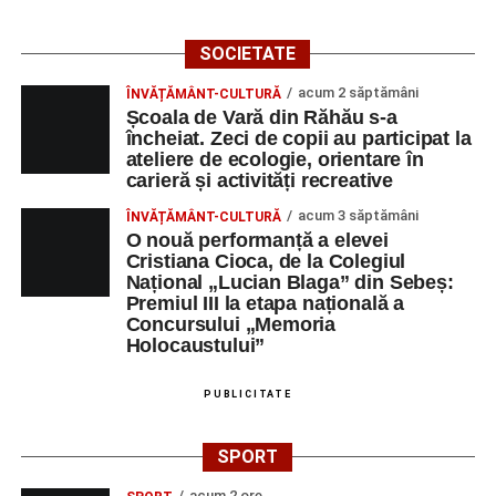
SERVICII SRL
MANAGER
SOCIETATEA DE
INGINER
1
0258806442
SOCIETATE
PRODUCERE A
CONSTRUCTII
acum 2 săptămâni
ENERGIEI
HIDROTEHNICE
ÎNVĂȚĂMÂNT-CULTURĂ
Școala de Vară din Răhău s-a
ELECTRICE IN
încheiat. Zeci de copii au participat la
HIDROCENTRALE
ateliere de ecologie, orientare în
„HIDROELECTRICA”
carieră și activități recreative
SA BUCURESTI
SUCURSALA
acum 3 săptămâni
ÎNVĂȚĂMÂNT-CULTURĂ
O nouă performanță a elevei
HIDROCENTRALE
Cristiana Cioca, de la Colegiul
SEBES
Național „Lucian Blaga” din Sebeș:
DUPEX SRL
OPERATOR LA
1
0258731066
Premiul III la etapa națională a
Concursului „Memoria
MASINI-UNELTE
Holocaustului”
CU COMANDA
NUMERICA
PUBLICITATE
MAG GABI LINE
Conducător
1
0769232840
auto transport
SPORT
rutier de
mărfuri
acum 2 ore