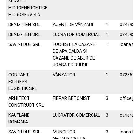
SERVICII
HIDROENERGETICE
HIDROSERV S.A.
DENIZ-TEH SRL
AGENT DE VÂNZARI
1
0745930
DENIZ-TEH SRL
LUCRATOR COMERCIAL
1
0745930
SAVINI DUE SRL
FOCHIST LA CAZANE
1
ioana.tiu
DE APA CALDA SI
CAZANE DE ABUR DE
JOASA PRESIUNE
CONTAKT
VÂNZATOR
1
0723672
EXPRESS
LOGISTIK SRL
ARHITECT
FIERAR BETONIST
3
office@a
CONSTRUCT SRL
KAUFLAND
LUCRATOR COMERCIAL
3
cariere@
ROMANIA
SAVINI DUE SRL
MUNCITOR
3
ioana.tiu
NECALIFICAT LA