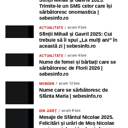
Sfinții Mihail și Gavrill 2025.
Trimite-le un SMS celor care își
sărbătoresc onomastica |
sebesinfo.ro
acum 9 luni
ACTUALITATE
Sfinții Mihail și Gavril 2025: Cui
trebuie să îi spui „La mulţi ani” în
această zi | sebesinfo.ro
acum 4 luni
ACTUALITATE
Nume de femei și bărbați care se
sărbătoresc de Florii 2026 |
sebesinfo.ro
acum 12 luni
MONDEN
Nume care se sărbătoresc de
Sfânta Maria | sebesinfo.ro
acum 8 luni
DIN JUDEȚ
Mesaje de Sfântul Nicolae 2025.
Felicitări și urări de Moș Nicolae