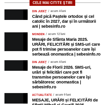
CELE MAI CITITE ȘTIRI
acum 4 luni
DIN JUDEȚ
Când pică Paștele ortodox și cel
catolic în 2027, dar și în următorii
ani | sebesinfo.ro
acum 12 luni
MONDEN
Mesaje de Sfânta Maria 2025.
URĂRI, FELICITĂRI și SMS-uri care
pot fi trimise persoanelor care își
serbează onomastica | sebesinfo.ro
acum 4 luni
DIN JUDEȚ
Mesaje de Florii 2026. SMS-uri,
urări și felicitări care pot fi
transmise persoanelor care îşi
sărbătoresc onomastica |
sebesinfo.ro
acum 9 luni
ACTUALITATE
MESAJE, URĂRI și FELICITĂRI de