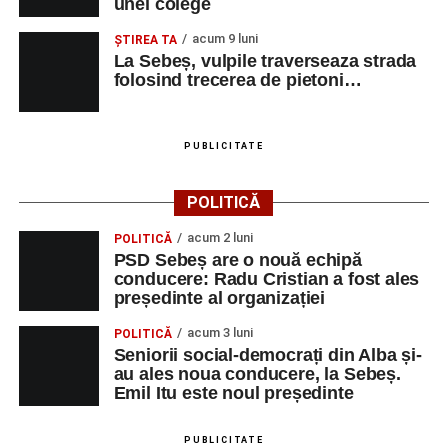
unei colege
SAVINI DUE SRL
CONTROLOR
1
0752199005
CALITATE
acum 9 luni
ŞTIREA TA
La Sebeș, vulpile traverseaza strada
BELLA ARTE ADDA
MAROCHINER-
5
0745580122
folosind trecerea de pietoni…
SRL
CONFECTIONER
MAROCHINARIE,
DUPA
PUBLICITATE
COMANDA
CONSTRUCŢII ŞI
MUNCITOR
1
0358401269
POLITICĂ
SERVICII SRL
NECALIFICAT LA
ASAMBLAREA,
acum 2 luni
POLITICĂ
MONTAREA
PSD Sebeș are o nouă echipă
PIESELOR
conducere: Radu Cristian a fost ales
președinte al organizației
SC SALV METAL
MASINIST LA
1
0742212382
SRL
MASINI
acum 3 luni
POLITICĂ
SPECIALE DE
Seniorii social-democrați din Alba și-
ASCHIERE
au ales noua conducere, la Sebeș.
Emil Itu este noul președinte
TRIMODA SRL
VÂNZATOR
1
0755461400
CONSTRUCŢII ŞI
ASISTENT
1
0358401269
PUBLICITATE