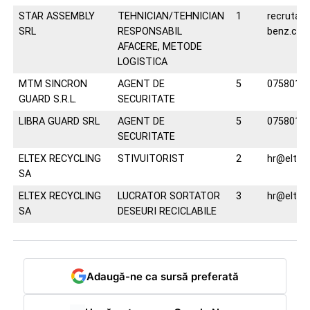
STAR ASSEMBLY
TEHNICIAN/TEHNICIAN
1
recrutar
SRL
RESPONSABIL
benz.co
AFACERE, METODE
LOGISTICA
MTM SINCRON
AGENT DE
5
0758014
GUARD S.R.L.
SECURITATE
LIBRA GUARD SRL
AGENT DE
5
0758014
SECURITATE
ELTEX RECYCLING
STIVUITORIST
2
hr@eltexr
SA
ELTEX RECYCLING
LUCRATOR SORTATOR
3
hr@eltexr
SA
DESEURI RECICLABILE
Adaugă-ne ca sursă preferată