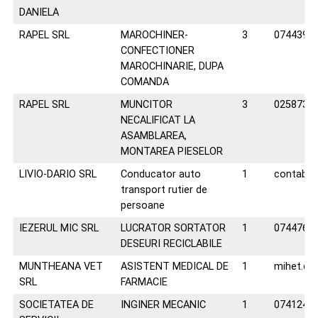
DANIELA
RAPEL SRL
MAROCHINER-
3
0744393
CONFECTIONER
MAROCHINARIE, DUPA
COMANDA
RAPEL SRL
MUNCITOR
3
0258732
NECALIFICAT LA
ASAMBLAREA,
MONTAREA PIESELOR
LIVIO-DARIO SRL
Conducator auto
1
contabili
transport rutier de
persoane
IEZERUL MIC SRL
LUCRATOR SORTATOR
1
0744765
DESEURI RECICLABILE
MUNTHEANA VET
ASISTENT MEDICAL DE
1
mihet.d
SRL
FARMACIE
SOCIETATEA DE
INGINER MECANIC
1
0741247