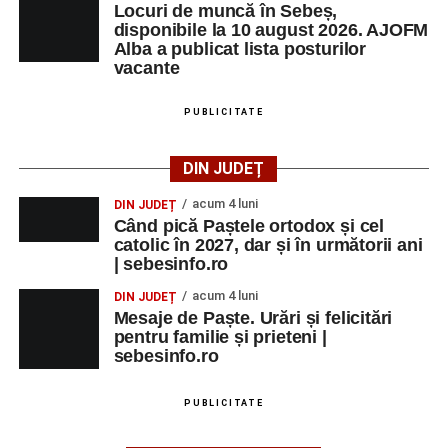
Locuri de muncă în Sebeș,
localității Sibișeni
disponibile la 10 august 2026. AJOFM
Alba a publicat lista posturilor
Școala de Fotbal Valea Frumoasei își întărește
vacante
lotul pentru noul sezon. Trei achiziții și performanțe
importante la nivel juvenil
PUBLICITATE
Cum s-a produs accidentul rutier de pe DN 67C, în
urma căruia patru persoane au ajuns la spital
DIN JUDEȚ
acum 4 luni
DIN JUDEȚ
Când pică Paștele ortodox și cel
catolic în 2027, dar și în următorii ani
| sebesinfo.ro
acum 4 luni
DIN JUDEȚ
Mesaje de Paște. Urări și felicitări
pentru familie și prieteni |
sebesinfo.ro
PUBLICITATE