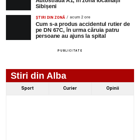
Autostrada A1, în zona localității
TOOLS RENT PRO
MUNCITOR
1
0729399259
Sibișeni
SRL
NECALIFICAT LA
DEMOLAREA
acum 2 ore
ȘTIRI DIN ZONĂ
CLADIRILOR,
Cum s-a produs accidentul rutier de
CAPTUSELI
pe DN 67C, în urma căruia patru
persoane au ajuns la spital
ZIDARIE, PLACI
MOZAIC,
FAIANTA,
PUBLICITATE
GRESIE,
PARCHET
Stiri din Alba
CXN MEGALUX
FAIANTAR
2
0729399259
CONSTRUCT SRL
Sport
Curier
Opinii
CXN MEGALUX
FIERAR
2
0729399259
CONSTRUCT SRL
BETONIST
CXN MEGALUX
DULGHER
2
0729399259
CONSTRUCT SRL
(EXCLUSIV
RESTAURATOR)
TECHNOCRAFT
PROIECTANT
1
0743348650
SYSTEMS SRL
INGINER