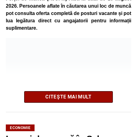
2026. Persoanele aflate în căutarea unui loc de muncă
pot consulta oferta completă de posturi vacante și pot
lua legătura direct cu angajatorii pentru informații
suplimentare.
CITEȘTE MAI MULT
AJOFM Alba a publicat lista locurilor de muncă vacante
ECONOMIE
din comuna Săsciori, valabilă la data de
10 august 2026
.