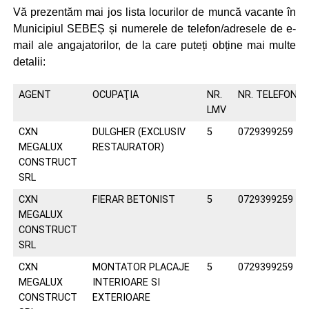
Vă prezentăm mai jos lista locurilor de muncă vacante în
Municipiul SEBEȘ și numerele de telefon/adresele de e-
mail ale angajatorilor, de la care puteți obține mai multe
detalii:
AGENT
OCUPAŢIA
NR.
NR. TELEFON/E
LMV
CXN
DULGHER (EXCLUSIV
5
0729399259
MEGALUX
RESTAURATOR)
CONSTRUCT
SRL
CXN
FIERAR BETONIST
5
0729399259
MEGALUX
CONSTRUCT
SRL
CXN
MONTATOR PLACAJE
5
0729399259
MEGALUX
INTERIOARE SI
CONSTRUCT
EXTERIOARE