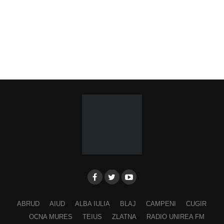
ABRUD
AIUD
ALBA IULIA
BLAJ
CAMPENI
CUGIR
OCNA MURES
TEIUS
ZLATNA
RADIO UNIREA FM