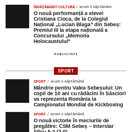
acum 3 săptămâni
ÎNVĂȚĂMÂNT-CULTURĂ
O nouă performanță a elevei
Cristiana Cioca, de la Colegiul
Național „Lucian Blaga” din Sebeș:
Premiul III la etapa națională a
Concursului „Memoria
Holocaustului”
PUBLICITATE
SPORT
acum o săptămână
SPORT
Mândrie pentru Valea Sebeșului: Un
copil de 10 ani cu rădăcini în Săsciori
va reprezenta România la
Campionatul Mondial de Kickboxing
acum o săptămână
SPORT
O nouă victorie în meciurile de
pregătire: CSM Sebeș – Interstar
Sibiu 5-2 (2-0)