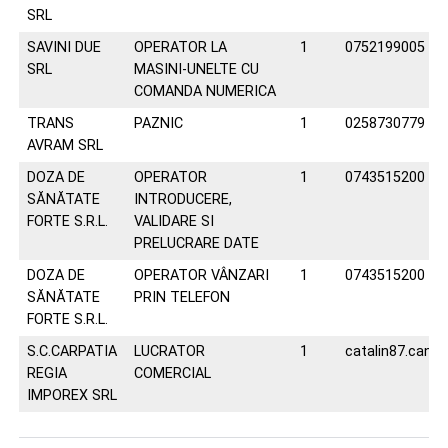
SRL
SAVINI DUE
OPERATOR LA
1
0752199005
SRL
MASINI-UNELTE CU
COMANDA NUMERICA
TRANS
PAZNIC
1
0258730779
AVRAM SRL
DOZA DE
OPERATOR
1
0743515200
SĂNĂTATE
INTRODUCERE,
FORTE S.R.L.
VALIDARE SI
PRELUCRARE DATE
DOZA DE
OPERATOR VÂNZARI
1
0743515200
SĂNĂTATE
PRIN TELEFON
FORTE S.R.L.
S.C.CARPATIA
LUCRATOR
1
catalin87.cant
REGIA
COMERCIAL
IMPOREX SRL