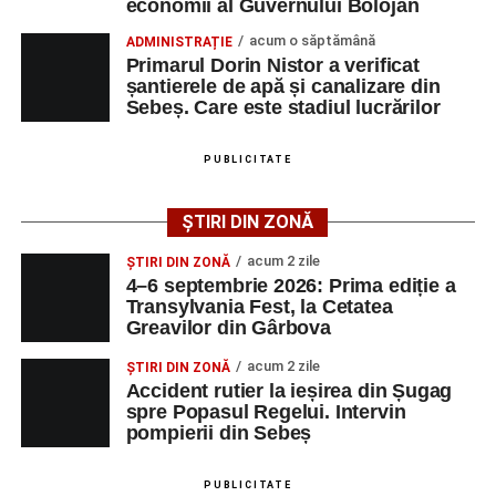
economii al Guvernului Bolojan
poată solicita detalii despre condițiile de angajare,
acum o săptămână
ADMINISTRAȚIE
programul de lucru și procesul de recrutare.
Primarul Dorin Nistor a verificat
șantierele de apă și canalizare din
Mai jos puteți consulta lista completă a locurilor de
Sebeș. Care este stadiul lucrărilor
muncă disponibile în comuna Săsciori la data de 4
august 2026, precum și datele de contact ale
PUBLICITATE
angajatorilor:
ȘTIRI DIN ZONĂ
AGENT
OCUPAŢIA
NR.
NR.
LMV
TELEFON/E-
acum 2 zile
ȘTIRI DIN ZONĂ
MAIL
4–6 septembrie 2026: Prima ediție a
Transylvania Fest, la Cetatea
SC Maier
OPERATOR LA
1
0752826367
Greavilor din Gârbova
Technology Srl
MASINI-UNELTE
CU COMANDA
acum 2 zile
ȘTIRI DIN ZONĂ
NUMERICA
Accident rutier la ieșirea din Șugag
spre Popasul Regelui. Intervin
pompierii din Sebeș
PUBLICITATE
Adaugă-ne ca sursă preferată