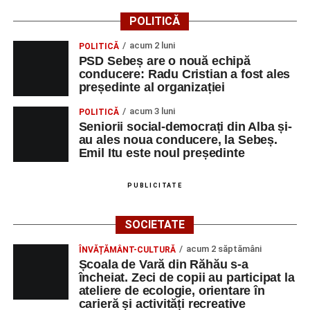
POLITICĂ
acum 2 luni
POLITICĂ
PSD Sebeș are o nouă echipă
conducere: Radu Cristian a fost ales
președinte al organizației
acum 3 luni
POLITICĂ
Seniorii social-democrați din Alba și-
au ales noua conducere, la Sebeș.
Emil Itu este noul președinte
PUBLICITATE
SOCIETATE
acum 2 săptămâni
ÎNVĂȚĂMÂNT-CULTURĂ
Școala de Vară din Răhău s-a
încheiat. Zeci de copii au participat la
ateliere de ecologie, orientare în
carieră și activități recreative