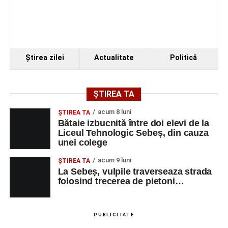
Ştirea zilei
Actualitate
Politică
ȘTIREA TA
acum 8 luni
ŞTIREA TA
Bătaie izbucnită între doi elevi de la
Liceul Tehnologic Sebeș, din cauza
unei colege
acum 9 luni
ŞTIREA TA
La Sebeș, vulpile traverseaza strada
folosind trecerea de pietoni…
PUBLICITATE