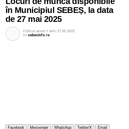
Locuri de muncă disponibile
în Municipiul SEBEȘ, la data
de 27 mai 2025
Publicat
acum 1 an
în
27.05.2025
De
sebesinfo.ro
Facebook
Messenger
WhatsApp
Twitter/X
Email