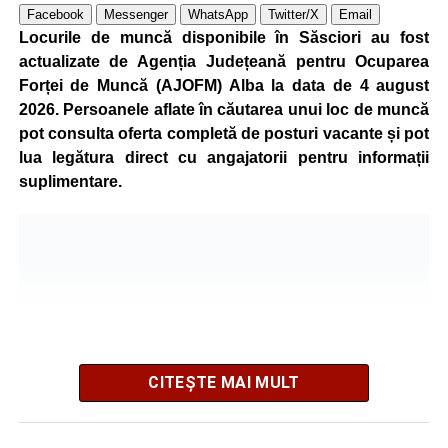
Kronospan se numără printre cei mai mari consumatori de
Facebook
Messenger
WhatsApp
Twitter/X
Email
energie electrică din România. O parte din necesarul
Locurile de muncă disponibile în Săsciori au fost
energetic este acoperită prin producția proprie de energie,
actualizate de Agenția Județeană pentru Ocuparea
realizată cu ajutorul panourilor fotovoltaice și al unităților
Forței de Muncă (AJOFM) Alba la data de 4 august
de cogenerare.
2026. Persoanele aflate în căutarea unui loc de muncă
pot consulta oferta completă de posturi vacante și pot
Reprezentanții companiei afirmă că vor continua
lua legătura direct cu angajatorii pentru informații
colaborarea cu autoritățile și operatorii din domeniul
suplimentare.
energetic pentru a contribui la depășirea perioadei dificile
și la menținerea stabilității Sistemului Energetic Național.
Adaugă-ne ca sursă preferată
Urmărește-ne pe Google News
CITEȘTE MAI MULT
Ultimele știri din Sebeș