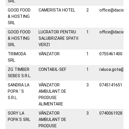
SRL
GOOD FOOD
CAMERISTA HOTEL
2
office@daciahot
& HOSTING
SRL
GOOD FOOD
LUCRATOR PENTRU
1
office@daciahot
& HOSTING
SALUBRIZARE SPATII
SRL
VERZI
TRIMODA
VÂNZATOR
1
0755461400
SRL
ZG TIMBER
CONTABIL-SEF
1
raluca.gota@zie
SEBES S.R.L.
SANDRA LA
VÂNZATOR
3
0745141651
POPA ‘ S
AMBULANT DE
S.R.L.
PRODUSE
ALIMENTARE
SORY LA
VÂNZATOR
3
0740061928
POPA`S SRL
AMBULANT DE
PRODUSE