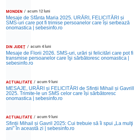
acum 12 luni
MONDEN
Mesaje de Sfânta Maria 2025. URĂRI, FELICITĂRI și
SMS-uri care pot fi trimise persoanelor care își serbează
onomastica | sebesinfo.ro
acum 4 luni
DIN JUDEȚ
Mesaje de Florii 2026. SMS-uri, urări și felicitări care pot fi
transmise persoanelor care îşi sărbătoresc onomastica |
sebesinfo.ro
acum 9 luni
ACTUALITATE
MESAJE, URĂRI și FELICITĂRI de Sfinții Mihail și Gavrill
2025. Trimite-le un SMS celor care își sărbătoresc
onomastica | sebesinfo.ro
acum 9 luni
ACTUALITATE
Sfinții Mihail și Gavril 2025: Cui trebuie să îi spui „La mulţi
ani” în această zi | sebesinfo.ro