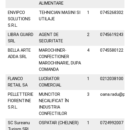
ALIMENTARE
ENVIPCO
TEHNICIAN MASINI SI
1
0745268302
SOLUTIONS
UTILAJE
S.R.L.
LIBRA GUARD
AGENT DE
2
0745619243
SRL
SECURITATE
BELLA ARTE
MAROCHINER-
4
0745580122
ADDA SRL
CONFECTIONER
MAROCHINARIE, DUPA
COMANDA
FLANCO
LUCRATOR
1
0212038100
RETAIL SA
COMERCIAL
PELLETTERIE
MUNCITOR
3
oana.radu@pelle
FIORENTINE
NECALIFICAT ÎN
S.R.L.
INDUSTRIA
CONFECTIILOR
SC Sureanu
OSPATAR (CHELNER)
1
0724992007
Turism SRL