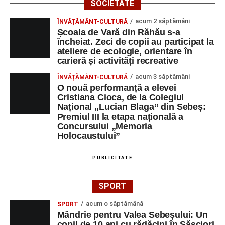
SOCIETATE
acum 2 săptămâni
ÎNVĂȚĂMÂNT-CULTURĂ
Școala de Vară din Răhău s-a
încheiat. Zeci de copii au participat la
ateliere de ecologie, orientare în
carieră și activități recreative
acum 3 săptămâni
ÎNVĂȚĂMÂNT-CULTURĂ
O nouă performanță a elevei
Cristiana Cioca, de la Colegiul
Național „Lucian Blaga” din Sebeș:
Premiul III la etapa națională a
Concursului „Memoria
Holocaustului”
PUBLICITATE
SPORT
acum o săptămână
SPORT
Mândrie pentru Valea Sebeșului: Un
copil de 10 ani cu rădăcini în Săsciori