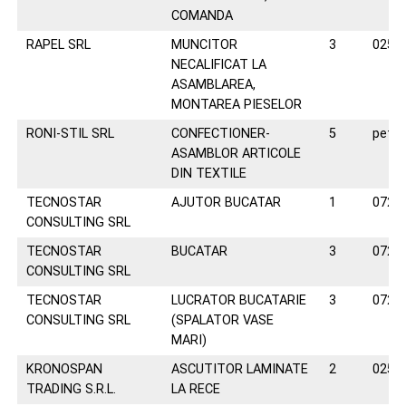
COMANDA
RAPEL SRL
MUNCITOR
3
0258
NECALIFICAT LA
ASAMBLAREA,
MONTAREA PIESELOR
RONI-STIL SRL
CONFECTIONER-
5
petra
ASAMBLOR ARTICOLE
DIN TEXTILE
TECNOSTAR
AJUTOR BUCATAR
1
0723
CONSULTING SRL
TECNOSTAR
BUCATAR
3
0723
CONSULTING SRL
TECNOSTAR
LUCRATOR BUCATARIE
3
0723
CONSULTING SRL
(SPALATOR VASE
MARI)
KRONOSPAN
ASCUTITOR LAMINATE
2
0258
TRADING S.R.L.
LA RECE