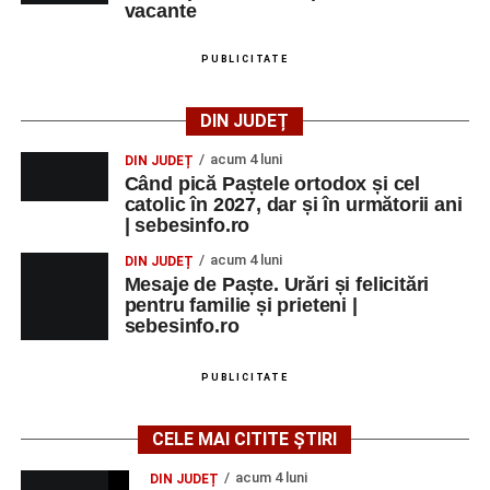
vacante
PUBLICITATE
DIN JUDEȚ
acum 4 luni
DIN JUDEȚ
Când pică Paștele ortodox și cel
catolic în 2027, dar și în următorii ani
| sebesinfo.ro
acum 4 luni
DIN JUDEȚ
Mesaje de Paște. Urări și felicitări
pentru familie și prieteni |
sebesinfo.ro
PUBLICITATE
CELE MAI CITITE ȘTIRI
acum 4 luni
DIN JUDEȚ