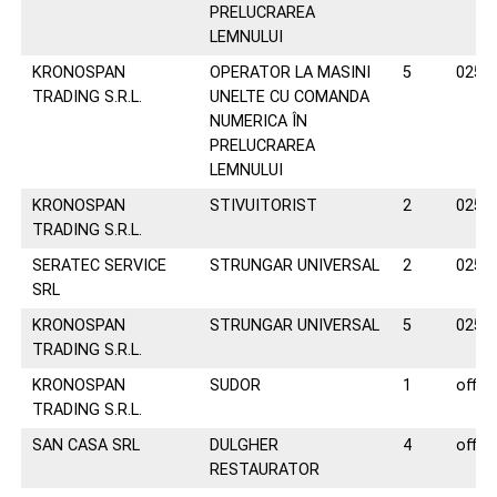
PRELUCRAREA
LEMNULUI
KRONOSPAN
OPERATOR LA MASINI
5
0258
TRADING S.R.L.
UNELTE CU COMANDA
NUMERICA ÎN
PRELUCRAREA
LEMNULUI
KRONOSPAN
STIVUITORIST
2
0258
TRADING S.R.L.
SERATEC SERVICE
STRUNGAR UNIVERSAL
2
0258
SRL
KRONOSPAN
STRUNGAR UNIVERSAL
5
0258
TRADING S.R.L.
KRONOSPAN
SUDOR
1
offic
TRADING S.R.L.
SAN CASA SRL
DULGHER
4
offic
RESTAURATOR