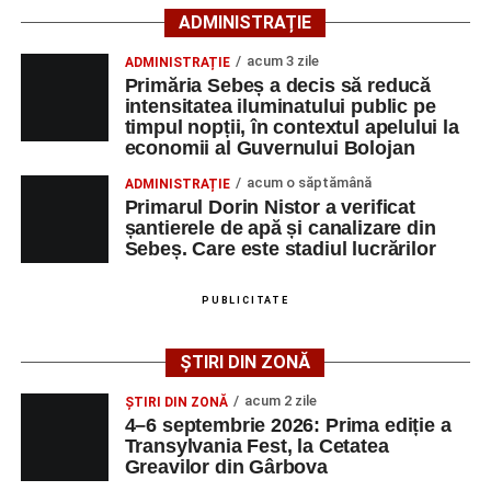
căutarea unui loc de muncă.
ADMINISTRAȚIE
Lista publicată de AJOFM Alba include, pe lângă
acum 3 zile
ADMINISTRAȚIE
denumirea posturilor vacante din Săsciori, și datele de
Primăria Sebeș a decis să reducă
contact ale angajatorilor, precum numere de telefon și
intensitatea iluminatului public pe
timpul nopții, în contextul apelului la
adrese de e-mail, pentru ca persoanele interesate să
economii al Guvernului Bolojan
poată solicita detalii despre condițiile de angajare,
programul de lucru și procesul de recrutare.
acum o săptămână
ADMINISTRAȚIE
Primarul Dorin Nistor a verificat
șantierele de apă și canalizare din
Mai jos puteți consulta lista completă a locurilor de
Sebeș. Care este stadiul lucrărilor
muncă disponibile în comuna Săsciori la data de 4
august 2026, precum și datele de contact ale
PUBLICITATE
angajatorilor:
ȘTIRI DIN ZONĂ
AGENT
OCUPAŢIA
NR.
NR.
LMV
TELEFON/E-
acum 2 zile
ȘTIRI DIN ZONĂ
MAIL
4–6 septembrie 2026: Prima ediție a
Transylvania Fest, la Cetatea
SC Maier
OPERATOR LA
1
0752826367
Greavilor din Gârbova
Technology Srl
MASINI-UNELTE