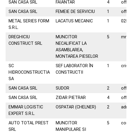
SAN CASA SRL
FAIANTAR
4
offic
SAN CASA SRL
FEMEIE DE SERVICIU
1
offic
METAL SERIES FORM
LACATUS MECANIC
1
0258
S.R.L.
DREGHICIU
MUNCITOR
5
mmki
CONSTRUCT SRL
NECALIFICAT LA
ASAMBLAREA,
MONTAREA PIESELOR
SC
SEF LABORATOR ÎN
1
crist
HIDROCONSTRUCTIA
CONSTRUCTII
SA
SAN CASA SRL
SUDOR
2
offic
SAN CASA SRL
ZIDAR PIETRAR
4
offic
EMMAR LOGISTIC
OSPATAR (CHELNER)
2
adry
EXPERT S.R.L.
AUTO TOTAL PREST
MUNCITOR
5
conta
SRL
MANIPULARE SI