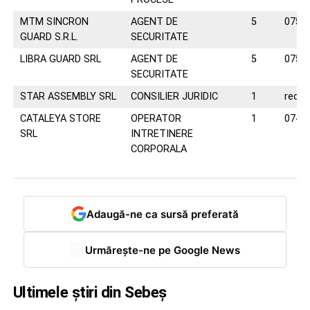
MTM SINCRON
AGENT DE
5
0758
GUARD S.R.L.
SECURITATE
LIBRA GUARD SRL
AGENT DE
5
0758
SECURITATE
STAR ASSEMBLY SRL
CONSILIER JURIDIC
1
recr
CATALEYA STORE
OPERATOR
1
0743
SRL
INTRETINERE
CORPORALA
Adaugă-ne ca sursă preferată
Urmărește-ne pe Google News
Ultimele știri din Sebeș