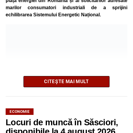
piața energiei din România și al solicitărilor adresate
marilor consumatori industriali de a sprijini
echilibrarea Sistemului Energetic Național.
CITEȘTE MAI MULT
ECONOMIE
Potrivit unui comunicat al companiei, măsura va fi aplicată
Locuri de muncă în Săsciori,
gradual, în funcție de necesitățile sistemului energetic.
Reprezentanții Kronospan precizează că evoluția situației
disponibile la 4 august 2026.