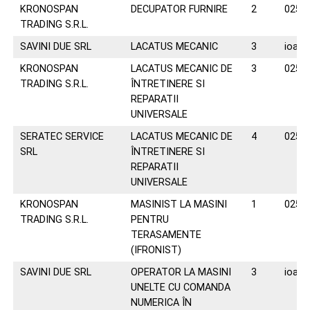
KRONOSPAN
DECUPATOR FURNIRE
2
0258
TRADING S.R.L.
SAVINI DUE SRL
LACATUS MECANIC
3
ioana
KRONOSPAN
LACATUS MECANIC DE
3
0258
TRADING S.R.L.
ÎNTRETINERE SI
REPARATII
UNIVERSALE
SERATEC SERVICE
LACATUS MECANIC DE
4
0258
SRL
ÎNTRETINERE SI
REPARATII
UNIVERSALE
KRONOSPAN
MASINIST LA MASINI
1
0258
TRADING S.R.L.
PENTRU
TERASAMENTE
(IFRONIST)
SAVINI DUE SRL
OPERATOR LA MASINI
3
ioana
UNELTE CU COMANDA
NUMERICA ÎN