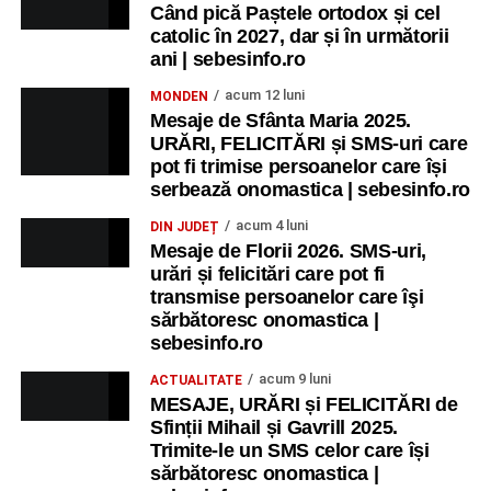
Când pică Paștele ortodox și cel
catolic în 2027, dar și în următorii
ani | sebesinfo.ro
acum 12 luni
MONDEN
Mesaje de Sfânta Maria 2025.
URĂRI, FELICITĂRI și SMS-uri care
pot fi trimise persoanelor care își
serbează onomastica | sebesinfo.ro
acum 4 luni
DIN JUDEȚ
Mesaje de Florii 2026. SMS-uri,
urări și felicitări care pot fi
transmise persoanelor care îşi
sărbătoresc onomastica |
sebesinfo.ro
acum 9 luni
ACTUALITATE
MESAJE, URĂRI și FELICITĂRI de
Sfinții Mihail și Gavrill 2025.
Trimite-le un SMS celor care își
sărbătoresc onomastica |