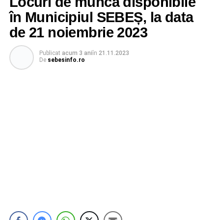
Locuri de muncă disponibile
în Municipiul SEBEȘ, la data
de 21 noiembrie 2023
Publicat
acum 3 ani
în
21.11.2023
De
sebesinfo.ro