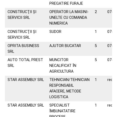
PREGATIRE FURAJE
CONSTRUCŢII ŞI
OPERATOR LA MASINI-
2
0742
SERVICII SRL
UNELTE CU COMANDA
NUMERICA
CONSTRUCŢII ŞI
SUDOR
1
0742
SERVICII SRL
OPRITA BUSINESS
AJUTOR BUCATAR
5
0747
SRL
AUTO TOTAL PREST
MUNCITOR
5
0744
SRL
NECALIFICAT ÎN
AGRICULTURA
STAR ASSEMBLY SRL
TEHNICIAN/TEHNICIAN
1
recr
RESPONSABIL
AFACERE, METODE
LOGISTICA
STAR ASSEMBLY SRL
SPECIALIST
1
recr
ÎMBUNATATIRE
PROCESE