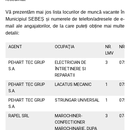
Vă prezentăm mai jos lista locurilor de muncă vacante în
Municipiul SEBEȘ și numerele de telefon/adresele de e-
mail ale angajatorilor, de la care puteți obține mai multe
detalii:
AGENT
OCUPAŢIA
NR.
NR. 
LMV
PEHART TEC GRUP
ELECTRICIAN DE
3
0757
S.A.
ÎNTRETINERE SI
REPARATII
PEHART TEC GRUP
LACATUS MECANIC
1
0757
S.A.
PEHART TEC GRUP
STRUNGAR UNIVERSAL
1
0757
S.A.
RAPEL SRL
MAROCHINER-
3
0744
CONFECTIONER
MAROCHINARIE, DUPA