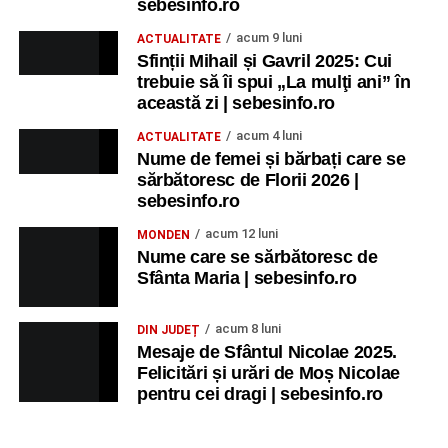
sebesinfo.ro
acum 9 luni
ACTUALITATE
Sfinții Mihail și Gavril 2025: Cui
trebuie să îi spui „La mulţi ani” în
această zi | sebesinfo.ro
acum 4 luni
ACTUALITATE
Nume de femei și bărbați care se
sărbătoresc de Florii 2026 |
sebesinfo.ro
acum 12 luni
MONDEN
Nume care se sărbătoresc de
Sfânta Maria | sebesinfo.ro
acum 8 luni
DIN JUDEȚ
Mesaje de Sfântul Nicolae 2025.
Felicitări și urări de Moș Nicolae
pentru cei dragi | sebesinfo.ro