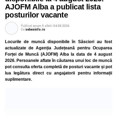
este monitorizată permanent, iar activitatea va reveni la
AJOFM Alba a publicat lista
capacitate normală imediat ce condițiile vor permite.
posturilor vacante
Compania dă asigurări că oprirea temporară a unor linii
de producție nu va afecta livrările către clienți.
Publicat
acum 5 zile
în
04.08.2026
De
sebesinfo.ro
Kronospan se numără printre cei mai mari consumatori de
energie electrică din România. O parte din necesarul
Locurile de muncă disponibile în Săsciori au fost
energetic este acoperită prin producția proprie de energie,
actualizate de Agenția Județeană pentru Ocuparea
realizată cu ajutorul panourilor fotovoltaice și al unităților
Forței de Muncă (AJOFM) Alba la data de 4 august
de cogenerare.
2026. Persoanele aflate în căutarea unui loc de muncă
pot consulta oferta completă de posturi vacante și pot
Reprezentanții companiei afirmă că vor continua
lua legătura direct cu angajatorii pentru informații
colaborarea cu autoritățile și operatorii din domeniul
suplimentare.
energetic pentru a contribui la depășirea perioadei dificile
și la menținerea stabilității Sistemului Energetic Național.
Adaugă-ne ca sursă preferată