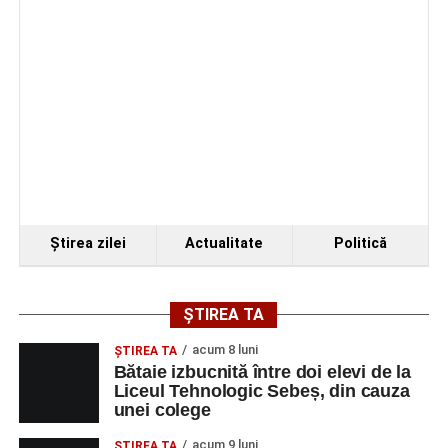
de 66 de ani rănită grav, după ce a fost lovită de o
motocicletă
Ştirea zilei
Actualitate
Politică
ȘTIREA TA
acum 8 luni
ŞTIREA TA
Bătaie izbucnită între doi elevi de la
Liceul Tehnologic Sebeș, din cauza
unei colege
acum 9 luni
ŞTIREA TA