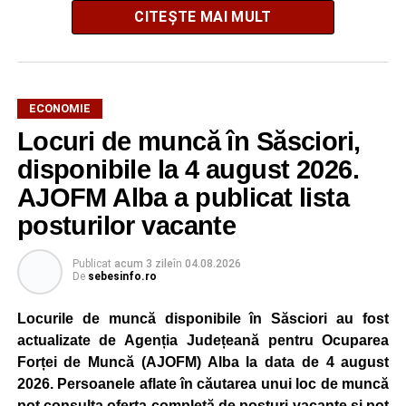
CITEȘTE MAI MULT
ECONOMIE
Potrivit unui comunicat al companiei, măsura va fi aplicată
Locuri de muncă în Săsciori,
gradual, în funcție de necesitățile sistemului energetic.
Reprezentanții Kronospan precizează că evoluția situației
disponibile la 4 august 2026.
este monitorizată permanent, iar activitatea va reveni la
AJOFM Alba a publicat lista
capacitate normală imediat ce condițiile vor permite.
posturilor vacante
Compania dă asigurări că oprirea temporară a unor linii
de producție nu va afecta livrările către clienți.
Publicat
acum 3 zile
în
04.08.2026
De
sebesinfo.ro
Kronospan se numără printre cei mai mari consumatori de
energie electrică din România. O parte din necesarul
Locurile de muncă disponibile în Săsciori au fost
energetic este acoperită prin producția proprie de energie,
actualizate de Agenția Județeană pentru Ocuparea
realizată cu ajutorul panourilor fotovoltaice și al unităților
Forței de Muncă (AJOFM) Alba la data de 4 august
de cogenerare.
2026. Persoanele aflate în căutarea unui loc de muncă
pot consulta oferta completă de posturi vacante și pot