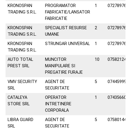
KRONOSPAN
PROGRAMATOR
1
072789762
TRADING S.R.L.
FABRICATIE/LANSATOR
FABRICATIE
KRONOSPAN
SPECIALIST RESURSE
2
072789762
TRADING S.R.L.
UMANE
KRONOSPAN
STRUNGAR UNIVERSAL
1
072789762
TRADING S.R.L.
AUTO TOTAL
MUNCITOR
10
075821240
PREST SRL
MANIPULARE SI
PREGATIRE FURAJE
VMV SECURITY
AGENT DE
5
074459991
SRL
SECURITATE
CATALEYA
OPERATOR
1
074356606
STORE SRL
INTRETINERE
CORPORALA
LIBRA GUARD
AGENT DE
5
075801445
SRL
SECURITATE