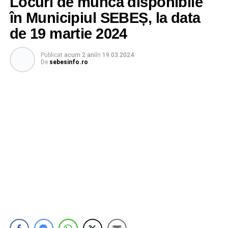
Locuri de muncă disponibile
în Municipiul SEBEȘ, la data
de 19 martie 2024
Publicat
acum 2 ani
în
19.03.2024
De
sebesinfo.ro