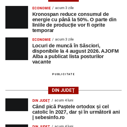
acum 3 zile
ECONOMIE
Kronospan reduce consumul de
energie cu până la 50%. O parte din
liniile de producție vor fi oprite
temporar
acum 3 zile
ECONOMIE
Locuri de muncă în Săsciori,
disponibile la 4 august 2026. AJOFM
Alba a publicat lista posturilor
vacante
PUBLICITATE
DIN JUDEȚ
acum 4 luni
DIN JUDEȚ
Când pică Paștele ortodox și cel
catolic în 2027, dar și în următorii ani
| sebesinfo.ro
acum 4 luni
DIN JUDEȚ