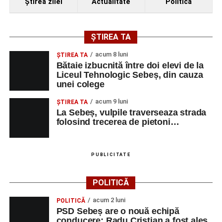
Ştirea zilei
Actualitate
Politică
ȘTIREA TA
acum 8 luni
ŞTIREA TA
Bătaie izbucnită între doi elevi de la
Liceul Tehnologic Sebeș, din cauza
unei colege
acum 9 luni
ŞTIREA TA
La Sebeș, vulpile traverseaza strada
folosind trecerea de pietoni…
PUBLICITATE
POLITICĂ
acum 2 luni
POLITICĂ
PSD Sebeș are o nouă echipă
conducere: Radu Cristian a fost ales