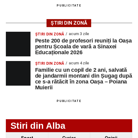
august 2026, precum și datele de contact ale
PUBLICITATE
angajatorilor:
ȘTIRI DIN ZONĂ
AGENT
OCUPAŢIA
NR.
NR.
LMV
TELEFON/E-
acum 3 zile
ȘTIRI DIN ZONĂ
MAIL
Peste 200 de profesori reuniți la Oașa
pentru Școala de vară a Sinaxei
SC Maier
OPERATOR LA
1
0752826367
Educaționale 2026
Technology Srl
MASINI-UNELTE
CU COMANDA
acum 4 zile
ȘTIRI DIN ZONĂ
NUMERICA
Familie cu un copil de 2 ani, salvată
de jandarmii montani din Șugag după
ce s-a rătăcit în zona Oașa – Poiana
Muierii
Adaugă-ne ca sursă preferată
PUBLICITATE
Urmărește-ne pe Google News
Stiri din Alba
Ultimele știri din Sebeș