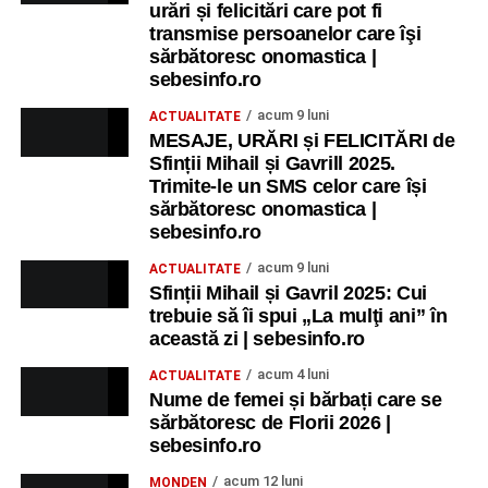
urări și felicitări care pot fi
transmise persoanelor care îşi
sărbătoresc onomastica |
sebesinfo.ro
acum 9 luni
ACTUALITATE
MESAJE, URĂRI și FELICITĂRI de
Sfinții Mihail și Gavrill 2025.
Trimite-le un SMS celor care își
sărbătoresc onomastica |
sebesinfo.ro
acum 9 luni
ACTUALITATE
Sfinții Mihail și Gavril 2025: Cui
trebuie să îi spui „La mulţi ani” în
această zi | sebesinfo.ro
acum 4 luni
ACTUALITATE
Nume de femei și bărbați care se
sărbătoresc de Florii 2026 |
sebesinfo.ro
acum 12 luni
MONDEN