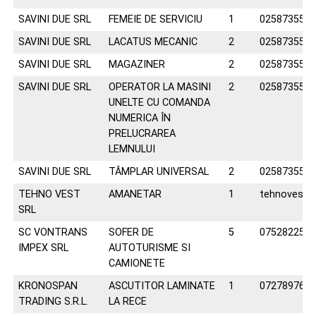
SAVINI DUE SRL
FEMEIE DE SERVICIU
1
025873555
SAVINI DUE SRL
LACATUS MECANIC
2
025873555
SAVINI DUE SRL
MAGAZINER
2
025873555
SAVINI DUE SRL
OPERATOR LA MASINI
2
025873555
UNELTE CU COMANDA
NUMERICA ÎN
PRELUCRAREA
LEMNULUI
SAVINI DUE SRL
TÂMPLAR UNIVERSAL
2
025873555
TEHNO VEST
AMANETAR
1
tehnovest
SRL
SC VONTRANS
SOFER DE
5
075282253
IMPEX SRL
AUTOTURISME SI
CAMIONETE
KRONOSPAN
ASCUTITOR LAMINATE
1
072789762
TRADING S.R.L.
LA RECE