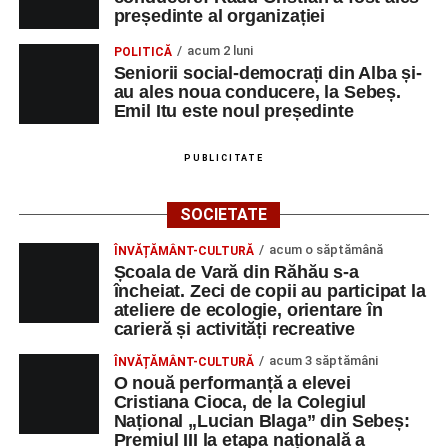
președinte al organizației
acum 2 luni
POLITICĂ
Seniorii social-democrați din Alba și-
au ales noua conducere, la Sebeș.
Emil Itu este noul președinte
PUBLICITATE
SOCIETATE
acum o săptămână
ÎNVĂȚĂMÂNT-CULTURĂ
Școala de Vară din Răhău s-a
încheiat. Zeci de copii au participat la
ateliere de ecologie, orientare în
carieră și activități recreative
acum 3 săptămâni
ÎNVĂȚĂMÂNT-CULTURĂ
O nouă performanță a elevei
Cristiana Cioca, de la Colegiul
Național „Lucian Blaga” din Sebeș:
Premiul III la etapa națională a