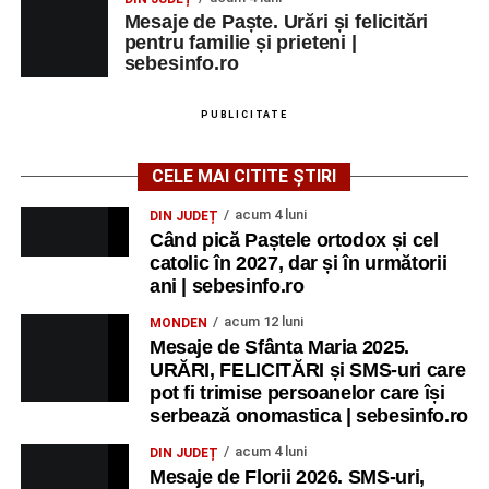
Mesaje de Paște. Urări și felicitări
pentru familie și prieteni |
sebesinfo.ro
PUBLICITATE
CELE MAI CITITE ȘTIRI
acum 4 luni
DIN JUDEȚ
Când pică Paștele ortodox și cel
catolic în 2027, dar și în următorii
ani | sebesinfo.ro
acum 12 luni
MONDEN
Mesaje de Sfânta Maria 2025.
URĂRI, FELICITĂRI și SMS-uri care
pot fi trimise persoanelor care își
serbează onomastica | sebesinfo.ro
acum 4 luni
DIN JUDEȚ
Mesaje de Florii 2026. SMS-uri,