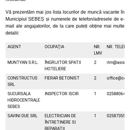
Vă prezentăm mai jos lista locurilor de muncă vacante în
Municipiul SEBEȘ și numerele de telefon/adresele de e-
mail ale angajatorilor, de la care puteți obține mai multe
detalii:
AGENT
OCUPAŢIA
NR.
NR. TELEFO
LMV
MUNTYAN S.R.L.
ÎNGRIJITOR SPATII
2
itm@asiste
HOTELIERE
CONSTRUCTUS
FIERAR BETONIST
2
office@cons
SRL
SUCURSALA
INSPECTOR ISCIR
1
025880644
HIDROCENTRALE
SEBES
SAVINI DUE SRL
ELECTRICIAN DE
1
025873555
ÎNTRETINERE SI
REPARATII