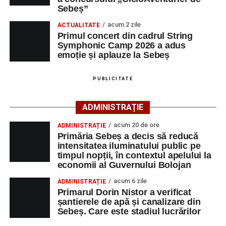
cât și celor aflate la început de carieră.
de Sebeș”
Sebeș”
Primul concert din cadrul String Symphonic Camp
acum 2 zile
Cei interesați pot consulta toate locurile de muncă
ACTUALITATE
2026 a adus emoție și aplauze la Sebeș
Primul concert din cadrul String
disponibile accesând platforma oficială ANOFM,
Symphonic Camp 2026 a adus
selectând
AJOFM Alba
, apoi secțiunea
„Persoane fizice
emoție și aplauze la Sebeș
– Locuri de muncă vacante”
. De asemenea, informații
pot fi obținute direct de la sediul AJOFM Alba sau de la
PUBLICITATE
agenția teritorială de care aparține persoana aflată în
căutarea unui loc de muncă.
ADMINISTRAȚIE
Lista publicată de AJOFM Alba include, pe lângă
acum 20 de ore
ADMINISTRAȚIE
denumirea posturilor vacante din Săsciori, și datele de
Primăria Sebeș a decis să reducă
contact ale angajatorilor, precum numere de telefon și
intensitatea iluminatului public pe
timpul nopții, în contextul apelului la
adrese de e-mail, pentru ca persoanele interesate să
economii al Guvernului Bolojan
poată solicita detalii despre condițiile de angajare,
programul de lucru și procesul de recrutare.
acum 6 zile
ADMINISTRAȚIE
Primarul Dorin Nistor a verificat
șantierele de apă și canalizare din
Mai jos puteți consulta lista completă a locurilor de
Sebeș. Care este stadiul lucrărilor
muncă disponibile în comuna Săsciori la data de 4