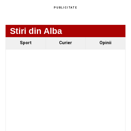
Adaugă-ne ca sursă preferată
PUBLICITATE
Urmărește-ne pe Google News
Stiri din Alba
Ultimele știri din Sebeș
Sport
Curier
Opinii
Primăria Sebeș a decis să reducă intensitatea
iluminatului public pe timpul nopții, în contextul
apelului la economii al Guvernului Bolojan
Duminică, 23 august 2026, Râpa Roșie găzduiește
cea de-a III-a ediție a concursului „CicloAventurier
de Sebeș”
Primul concert din cadrul String Symphonic Camp
2026 a adus emoție și aplauze la Sebeș