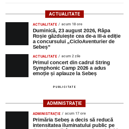
Primăria Sebeș a decis să reducă intensitatea
ACTUALITATE
iluminatului public pe timpul nopții, în contextul
AJOFM Alba a publicat lista locurilor de muncă vacante
apelului la economii al Guvernului Bolojan
din comuna Săsciori, valabilă la data de
4 august 2026
.
acum 18 ore
ACTUALITATE
Oferta cuprinde posturi din mai multe domenii de
Duminică, 23 august 2026, Râpa
Duminică, 23 august 2026, Râpa Roșie găzduiește
Roșie găzduiește cea de-a III-a ediție
activitate, fiind adresată atât persoanelor cu experiență,
cea de-a III-a ediție a concursului „CicloAventurier
a concursului „CicloAventurier de
cât și celor aflate la început de carieră.
de Sebeș”
Sebeș”
Primul concert din cadrul String Symphonic Camp
acum 2 zile
Cei interesați pot consulta toate locurile de muncă
ACTUALITATE
2026 a adus emoție și aplauze la Sebeș
Primul concert din cadrul String
disponibile accesând platforma oficială ANOFM,
Symphonic Camp 2026 a adus
selectând
AJOFM Alba
, apoi secțiunea
„Persoane fizice
emoție și aplauze la Sebeș
– Locuri de muncă vacante”
. De asemenea, informații
pot fi obținute direct de la sediul AJOFM Alba sau de la
PUBLICITATE
agenția teritorială de care aparține persoana aflată în
căutarea unui loc de muncă.
ADMINISTRAȚIE
Lista publicată de AJOFM Alba include, pe lângă
acum 17 ore
ADMINISTRAȚIE
denumirea posturilor vacante din Săsciori, și datele de
Primăria Sebeș a decis să reducă
contact ale angajatorilor, precum numere de telefon și
intensitatea iluminatului public pe