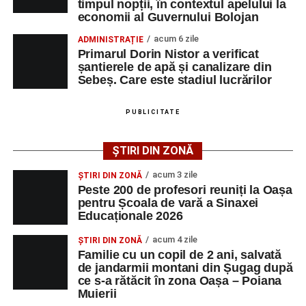
timpul nopții, în contextul apelului la
adrese de e-mail, pentru ca persoanele interesate să
economii al Guvernului Bolojan
poată solicita detalii despre condițiile de angajare,
programul de lucru și procesul de recrutare.
acum 6 zile
ADMINISTRAȚIE
Primarul Dorin Nistor a verificat
șantierele de apă și canalizare din
Mai jos puteți consulta lista completă a locurilor de
Sebeș. Care este stadiul lucrărilor
muncă disponibile în comuna Săsciori la data de 4
august 2026, precum și datele de contact ale
PUBLICITATE
angajatorilor:
ȘTIRI DIN ZONĂ
AGENT
OCUPAŢIA
NR.
NR.
LMV
TELEFON/E-
acum 3 zile
ȘTIRI DIN ZONĂ
MAIL
Peste 200 de profesori reuniți la Oașa
pentru Școala de vară a Sinaxei
SC Maier
OPERATOR LA
1
0752826367
Educaționale 2026
Technology Srl
MASINI-UNELTE
CU COMANDA
acum 4 zile
ȘTIRI DIN ZONĂ
NUMERICA
Familie cu un copil de 2 ani, salvată
de jandarmii montani din Șugag după
ce s-a rătăcit în zona Oașa – Poiana
Muierii