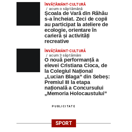
ÎNVĂȚĂMÂNT-CULTURĂ
acum o săptămână
Școala de Vară din Răhău
s-a încheiat. Zeci de copii
au participat la ateliere de
ecologie, orientare în
carieră și activități
recreative
ÎNVĂȚĂMÂNT-CULTURĂ
acum 3 săptămâni
O nouă performanță a
elevei Cristiana Cioca, de
la Colegiul Național
„Lucian Blaga” din Sebeș:
Premiul III la etapa
națională a Concursului
„Memoria Holocaustului”
PUBLICITATE
SPORT