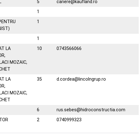
L
5
cariere@kaufland.ro
1
 PENTRU
1
IST)
1
AT LA
10
0743566066
OR,
LACI MOZAIC,
RCHET
AT LA
35
d.cordea@lincolngrup.ro
OR,
LACI MOZAIC,
RCHET
6
rus.sebes@hidroconstructia.com
ITOR
2
0740999323