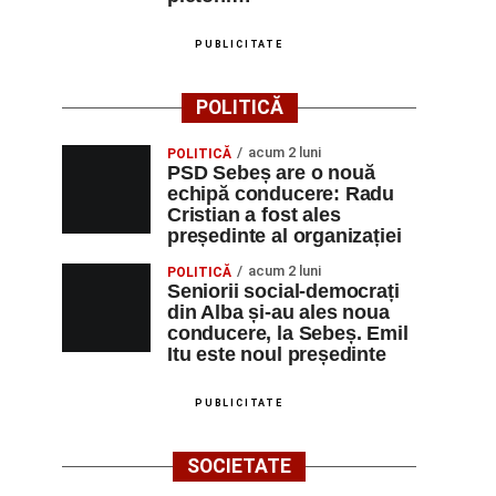
PUBLICITATE
POLITICĂ
acum 2 luni
POLITICĂ
PSD Sebeș are o nouă
echipă conducere: Radu
Cristian a fost ales
președinte al organizației
acum 2 luni
POLITICĂ
Seniorii social-democrați
din Alba și-au ales noua
conducere, la Sebeș. Emil
Itu este noul președinte
PUBLICITATE
SOCIETATE