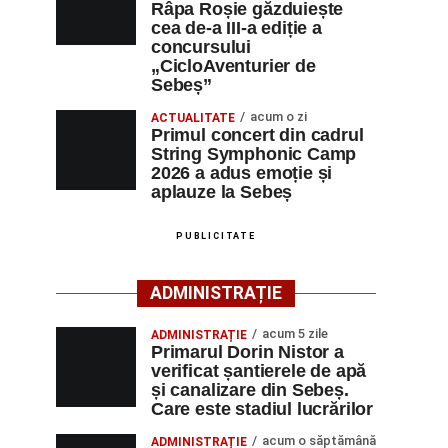
Râpa Roșie găzduiește
cea de-a III-a ediție a
concursului
„CicloAventurier de
Sebeș”
acum o zi
ACTUALITATE
Primul concert din cadrul
String Symphonic Camp
2026 a adus emoție și
aplauze la Sebeș
PUBLICITATE
ADMINISTRAȚIE
acum 5 zile
ADMINISTRAȚIE
Primarul Dorin Nistor a
verificat șantierele de apă
și canalizare din Sebeș.
Care este stadiul lucrărilor
acum o săptămână
ADMINISTRAȚIE