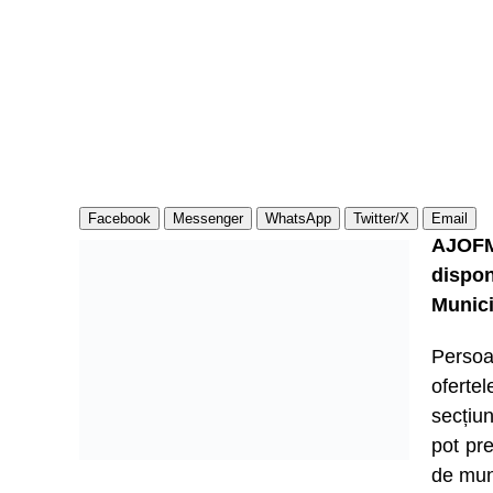
Facebook
Messenger
WhatsApp
Twitter/X
Email
AJOFM
dispo
Munici
Persoa
ofert
secțiu
pot pre
de mun