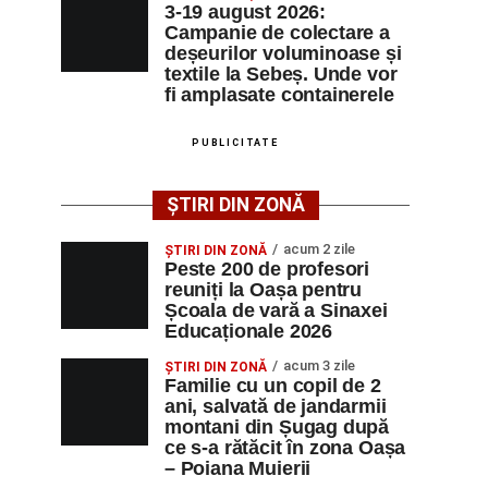
3-19 august 2026:
Campanie de colectare a
deșeurilor voluminoase și
textile la Sebeș. Unde vor
fi amplasate containerele
PUBLICITATE
ȘTIRI DIN ZONĂ
acum 2 zile
ȘTIRI DIN ZONĂ
Peste 200 de profesori
reuniți la Oașa pentru
Școala de vară a Sinaxei
Educaționale 2026
acum 3 zile
ȘTIRI DIN ZONĂ
Familie cu un copil de 2
ani, salvată de jandarmii
montani din Șugag după
ce s-a rătăcit în zona Oașa
– Poiana Muierii