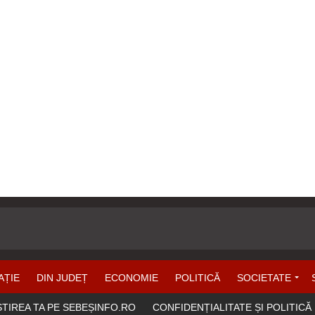
AȚIE
DIN JUDEȚ
ECONOMIE
POLITICĂ
SOCIETATE
ȘTIREA TA PE SEBEȘINFO.RO
CONFIDENȚIALITATE ȘI POLITICĂ