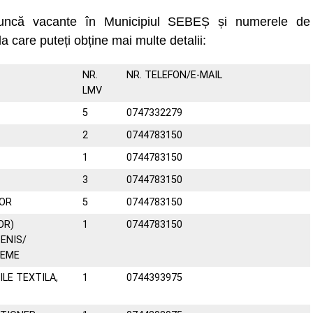
muncă vacante în Municipiul SEBEȘ și numerele de
la care puteți obține mai multe detalii:
NR.
NR. TELEFON/E-MAIL
LMV
5
0747332279
2
0744783150
1
0744783150
3
0744783150
OR
5
0744783150
OR)
1
0744783150
ENIS/
REME
ILE TEXTILA,
1
0744393975