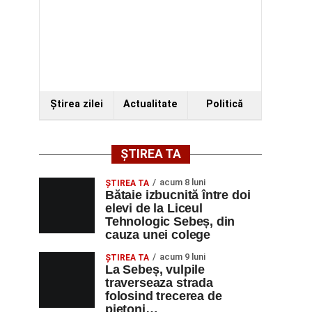
Ştirea zilei
Actualitate
Politică
ȘTIREA TA
acum 8 luni
ŞTIREA TA
Bătaie izbucnită între doi
elevi de la Liceul
Tehnologic Sebeș, din
cauza unei colege
acum 9 luni
ŞTIREA TA
La Sebeș, vulpile
traverseaza strada
folosind trecerea de
pietoni…