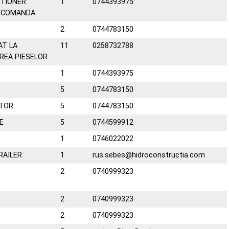
TIONER
1
0744393975
A COMANDA
2
0744783150
AT LA
11
0258732788
REA PIESELOR
1
0744393975
5
0744783150
ITOR
5
0744783150
E
5
0744599912
1
0746022022
AILER
1
rus.sebes@hidroconstructia.com
2
0740999323
2
0740999323
2
0740999323