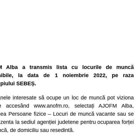
 Alba a transmis lista cu locurile de muncă
nibile, la data de 1 noiembrie 2022, pe raza
piului SEBEȘ.
nele interesate să ocupe un loc de muncă pot viziona
ele accesând www.anofm.ro, selectați AJOFM Alba,
nea Persoane fizice – Locuri de muncă vacante sau se
zenta la sediul agenției judetene pentru ocuparea forței
că, de domiciliu sau resedintă.