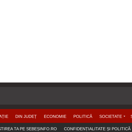
AȚIE
DIN JUDEȚ
ECONOMIE
POLITICĂ
SOCIETATE
ȘTIREA TA PE SEBEȘINFO.RO
CONFIDENȚIALITATE ȘI POLITICĂ