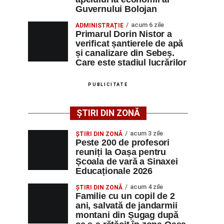
Guvernului Bolojan
acum 6 zile
ADMINISTRAȚIE
Primarul Dorin Nistor a
verificat șantierele de apă
și canalizare din Sebeș.
Care este stadiul lucrărilor
PUBLICITATE
ȘTIRI DIN ZONĂ
acum 3 zile
ȘTIRI DIN ZONĂ
Peste 200 de profesori
reuniți la Oașa pentru
Școala de vară a Sinaxei
Educaționale 2026
acum 4 zile
ȘTIRI DIN ZONĂ
Familie cu un copil de 2
ani, salvată de jandarmii
montani din Șugag după