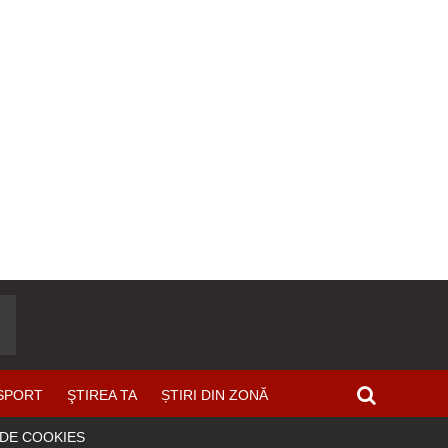
SPORT
ŞTIREA TA
ȘTIRI DIN ZONĂ
 DE COOKIES