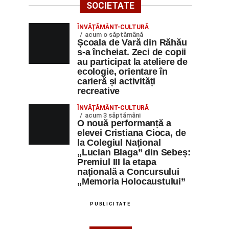
SOCIETATE
ÎNVĂȚĂMÂNT-CULTURĂ
acum o săptămână
Școala de Vară din Răhău
s-a încheiat. Zeci de copii
au participat la ateliere de
ecologie, orientare în
carieră și activități
recreative
ÎNVĂȚĂMÂNT-CULTURĂ
acum 3 săptămâni
O nouă performanță a
elevei Cristiana Cioca, de
la Colegiul Național
„Lucian Blaga” din Sebeș:
Premiul III la etapa
națională a Concursului
„Memoria Holocaustului”
PUBLICITATE