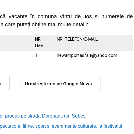
uncă vacante în comuna Vințu de Jos și numerele de
la care puteți obține mai multe detalii:
NR.
NR. TELEFON/E-MAIL
LMV
F
1
newamportasfalt@yahoo.com
ă
Urmărește-ne pe Google News
rutier produs pe strada Dorobanți din Sebeș
ectacole, filme, sport și evenimente culturale, la festivalul