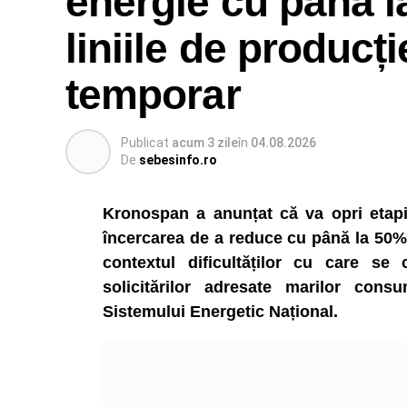
energie cu până l
liniile de producți
temporar
Publicat
acum 3 zile
în
04.08.2026
De
sebesinfo.ro
Kronospan a anunțat că va opri etapiza
încercarea de a reduce cu până la 50% 
contextul dificultăților cu care se
solicitărilor adresate marilor consu
Sistemului Energetic Național.