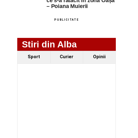
ce s-a rătăcit în zona Oașa
– Poiana Muierii
PUBLICITATE
Stiri din Alba
Sport
Curier
Opinii