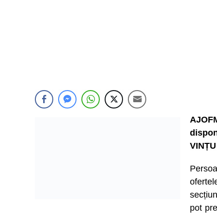
AJOFM
dispon
VINȚU
Persoa
ofert
secțiu
pot pre