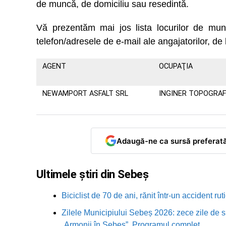
de muncă, de domiciliu sau resedintă.
Vă prezentăm mai jos lista locurilor de m
telefon/adresele de e-mail ale angajatorilor, de 
AGENT
OCUPAŢIA
NEWAMPORT ASFALT SRL
INGINER TOPOGRA
Adaugă-ne ca sursă preferat
Ultimele știri din Sebeș
Biciclist de 70 de ani, rănit într-un accident 
Zilele Municipiului Sebeș 2026: zece zile de sp
„Armonii în Sebeș”. Programul complet