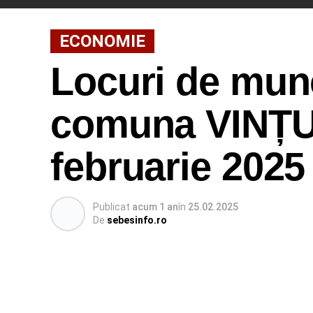
ECONOMIE
Locuri de munc
comuna VINȚU 
februarie 2025
Publicat
acum 1 an
în
25.02.2025
De
sebesinfo.ro