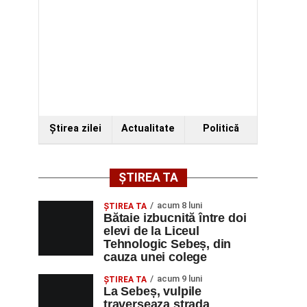
Ştirea zilei
Actualitate
Politică
ȘTIREA TA
acum 8 luni
ŞTIREA TA
Bătaie izbucnită între doi
elevi de la Liceul
Tehnologic Sebeș, din
cauza unei colege
acum 9 luni
ŞTIREA TA
La Sebeș, vulpile
traverseaza strada