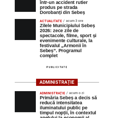
într-un accident rutier
produs pe strada
Dorobanți din Sebeș
acum 3 ore
ACTUALITATE
Zilele Municipiului Sebeș
2026: zece zile de
spectacole, filme, sport și
evenimente culturale, la
festivalul „Armonii în
Sebeș”. Programul
complet
PUBLICITATE
ADMINISTRAȚIE
acum o zi
ADMINISTRAȚIE
Primăria Sebeș a decis să
reducă intensitatea
iluminatului public pe
timpul nopții, în contextul
apelului la economii al