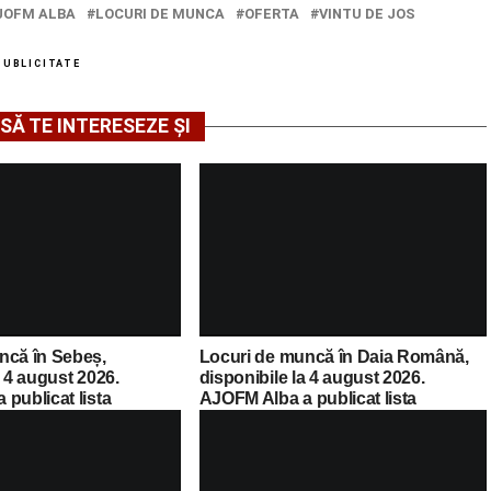
JOFM ALBA
LOCURI DE MUNCA
OFERTA
VINTU DE JOS
PUBLICITATE
SĂ TE INTERESEZE ȘI
ncă în Sebeș,
Locuri de muncă în Daia Română,
a 4 august 2026.
disponibile la 4 august 2026.
publicat lista
AJOFM Alba a publicat lista
cante
posturilor vacante