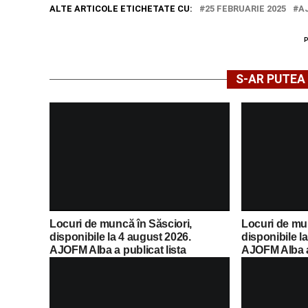
ALTE ARTICOLE ETICHETATE CU:
25 FEBRUARIE 2025
A
S-AR PUTEA 
Locuri de muncă în Săsciori,
Locuri de mu
disponibile la 4 august 2026.
disponibile l
AJOFM Alba a publicat lista
AJOFM Alba a 
posturilor vacante
posturilor va