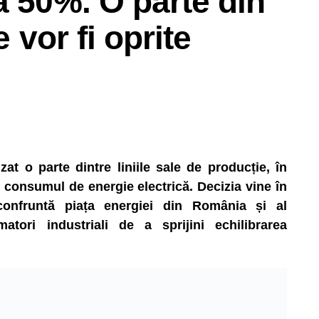
a 50%. O parte din
e vor fi oprite
t o parte dintre liniile sale de producție, în
consumul de energie electrică. Decizia vine în
 confruntă piața energiei din România și al
matori industriali de a sprijini echilibrarea