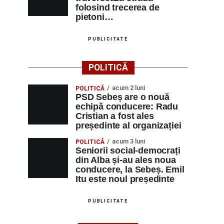
folosind trecerea de
pietoni…
PUBLICITATE
POLITICĂ
acum 2 luni
POLITICĂ
PSD Sebeș are o nouă
echipă conducere: Radu
Cristian a fost ales
președinte al organizației
acum 3 luni
POLITICĂ
Seniorii social-democrați
din Alba și-au ales noua
conducere, la Sebeș. Emil
Itu este noul președinte
PUBLICITATE