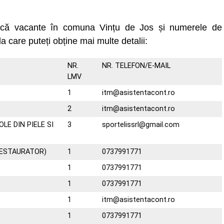
uncă vacante în comuna Vințu de Jos și numerele de
la care puteți obține mai multe detalii:
NR.
NR. TELEFON/E-MAIL
LMV
1
itm@asistentacont.ro
2
itm@asistentacont.ro
LE DIN PIELE SI
3
sportelissrl@gmail.com
RESTAURATOR)
1
0737991771
1
0737991771
1
0737991771
1
itm@asistentacont.ro
1
0737991771