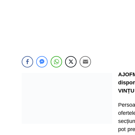
AJOFM
dispon
VINȚU
Persoa
ofert
secțiu
pot pre