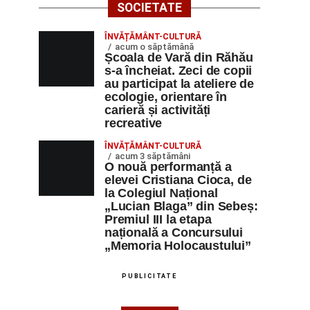
SOCIETATE
ÎNVĂȚĂMÂNT-CULTURĂ
acum o săptămână
Școala de Vară din Răhău
s-a încheiat. Zeci de copii
au participat la ateliere de
ecologie, orientare în
carieră și activități
recreative
ÎNVĂȚĂMÂNT-CULTURĂ
acum 3 săptămâni
O nouă performanță a
elevei Cristiana Cioca, de
la Colegiul Național
„Lucian Blaga” din Sebeș:
Premiul III la etapa
națională a Concursului
„Memoria Holocaustului”
PUBLICITATE