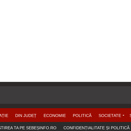
AȚIE
DIN JUDEȚ
ECONOMIE
POLITICĂ
SOCIETATE
ȘTIREA TA PE SEBEȘINFO.RO
CONFIDENȚIALITATE ȘI POLITICĂ