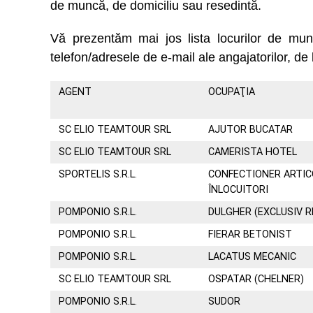
de muncă, de domiciliu sau resedintă.
Vă prezentăm mai jos lista locurilor de m
telefon/adresele de e-mail ale angajatorilor, de 
AGENT
OCUPAŢIA
SC ELIO TEAMTOUR SRL
AJUTOR BUCATAR
SC ELIO TEAMTOUR SRL
CAMERISTA HOTEL
SPORTELIS S.R.L.
CONFECTIONER ARTICO
ÎNLOCUITORI
POMPONIO S.R.L.
DULGHER (EXCLUSIV 
POMPONIO S.R.L.
FIERAR BETONIST
POMPONIO S.R.L.
LACATUS MECANIC
SC ELIO TEAMTOUR SRL
OSPATAR (CHELNER)
POMPONIO S.R.L.
SUDOR