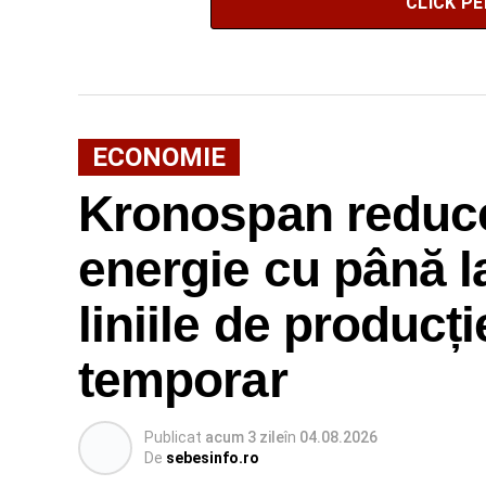
CLICK P
ECONOMIE
Kronospan reduc
energie cu până l
liniile de producți
temporar
Publicat
acum 3 zile
în
04.08.2026
De
sebesinfo.ro