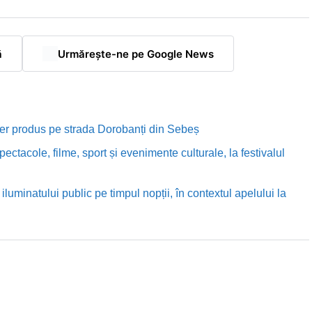
ă
Urmărește-ne pe Google News
rutier produs pe strada Dorobanți din Sebeș
ectacole, filme, sport și evenimente culturale, la festivalul
luminatului public pe timpul nopții, în contextul apelului la