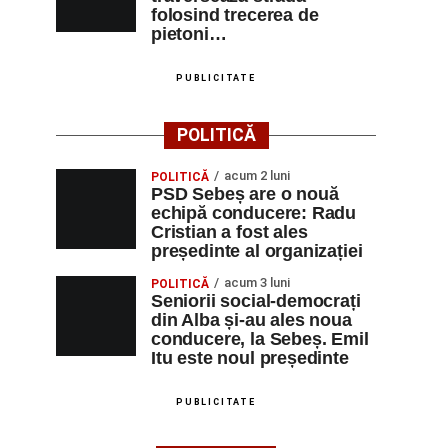
folosind trecerea de
pietoni…
PUBLICITATE
POLITICĂ
acum 2 luni
POLITICĂ
PSD Sebeș are o nouă
echipă conducere: Radu
Cristian a fost ales
președinte al organizației
acum 3 luni
POLITICĂ
Seniorii social-democrați
din Alba și-au ales noua
conducere, la Sebeș. Emil
Itu este noul președinte
PUBLICITATE