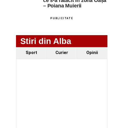
ce s-a rătăcit în zona Oașa
– Poiana Muierii
PUBLICITATE
Stiri din Alba
Sport
Curier
Opinii