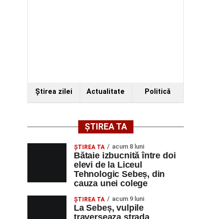
Ştirea zilei
Actualitate
Politică
ȘTIREA TA
acum 8 luni
ŞTIREA TA
Bătaie izbucnită între doi
elevi de la Liceul
Tehnologic Sebeș, din
cauza unei colege
acum 9 luni
ŞTIREA TA
La Sebeș, vulpile
traverseaza strada