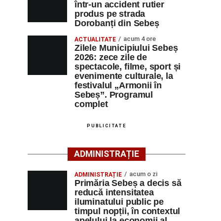
într-un accident rutier
produs pe strada
Dorobanți din Sebeș
acum 4 ore
ACTUALITATE
Zilele Municipiului Sebeș
2026: zece zile de
spectacole, filme, sport și
evenimente culturale, la
festivalul „Armonii în
Sebeș”. Programul
complet
PUBLICITATE
ADMINISTRAȚIE
acum o zi
ADMINISTRAȚIE
Primăria Sebeș a decis să
reducă intensitatea
iluminatului public pe
timpul nopții, în contextul
apelului la economii al