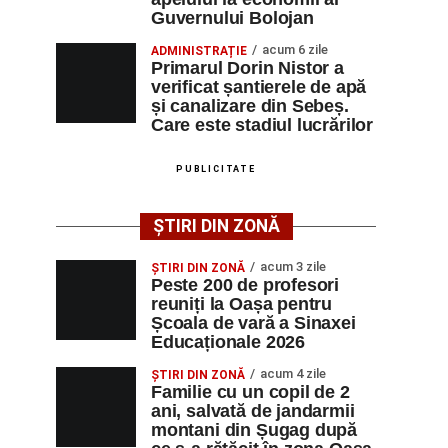
Guvernului Bolojan
acum 6 zile
ADMINISTRAȚIE
Primarul Dorin Nistor a
verificat șantierele de apă
și canalizare din Sebeș.
Care este stadiul lucrărilor
PUBLICITATE
ȘTIRI DIN ZONĂ
acum 3 zile
ȘTIRI DIN ZONĂ
Peste 200 de profesori
reuniți la Oașa pentru
Școala de vară a Sinaxei
Educaționale 2026
acum 4 zile
ȘTIRI DIN ZONĂ
Familie cu un copil de 2
ani, salvată de jandarmii
montani din Șugag după