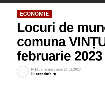
ECONOMIE
Locuri de munc
comuna VINȚU 
februarie 2023
Publicat
acum 3 ani
în
21.02.2023
De
sebesinfo.ro