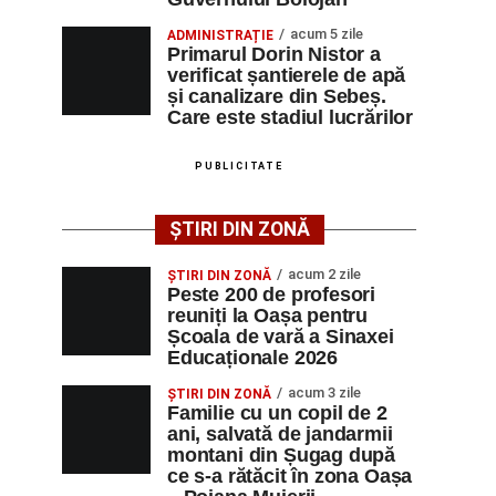
acum 5 zile
ADMINISTRAȚIE
Primarul Dorin Nistor a
verificat șantierele de apă
și canalizare din Sebeș.
Care este stadiul lucrărilor
PUBLICITATE
ȘTIRI DIN ZONĂ
acum 2 zile
ȘTIRI DIN ZONĂ
Peste 200 de profesori
reuniți la Oașa pentru
Școala de vară a Sinaxei
Educaționale 2026
acum 3 zile
ȘTIRI DIN ZONĂ
Familie cu un copil de 2
ani, salvată de jandarmii
montani din Șugag după
ce s-a rătăcit în zona Oașa