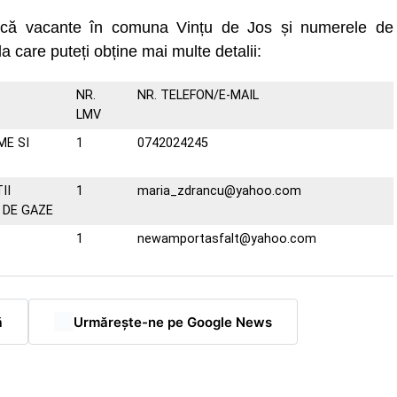
uncă vacante în comuna Vințu de Jos și numerele de
la care puteți obține mai multe detalii:
NR.
NR. TELEFON/E-MAIL
LMV
ME SI
1
0742024245
II
1
maria_zdrancu@yahoo.com
 DE GAZE
1
newamportasfalt@yahoo.com
ă
Urmărește-ne pe Google News