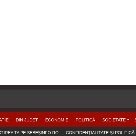
AȚIE
DIN JUDEȚ
ECONOMIE
POLITICĂ
SOCIETATE
ȘTIREA TA PE SEBEȘINFO.RO
CONFIDENȚIALITATE ȘI POLITICĂ