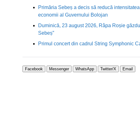
Primăria Sebeș a decis să reducă intensitatea i
economii al Guvernului Bolojan
Duminică, 23 august 2026, Râpa Roșie găzduieș
Sebeș”
Primul concert din cadrul String Symphonic 
Facebook
Messenger
WhatsApp
Twitter/X
Email