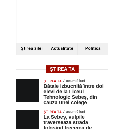
Ştirea zilei
Actualitate
Politică
ȘTIREA TA
acum 8 luni
ŞTIREA TA
Bătaie izbucnită între doi
elevi de la Liceul
Tehnologic Sebeș, din
cauza unei colege
acum 9 luni
ŞTIREA TA
La Sebeș, vulpile
traverseaza strada
folosind trecerea de