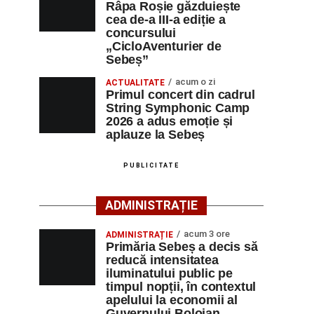
Râpa Roșie găzduiește
cea de-a III-a ediție a
concursului
„CicloAventurier de
Sebeș”
acum o zi
ACTUALITATE
Primul concert din cadrul
String Symphonic Camp
2026 a adus emoție și
aplauze la Sebeș
PUBLICITATE
ADMINISTRAȚIE
acum 3 ore
ADMINISTRAȚIE
Primăria Sebeș a decis să
reducă intensitatea
iluminatului public pe
timpul nopții, în contextul
apelului la economii al
Guvernului Bolojan