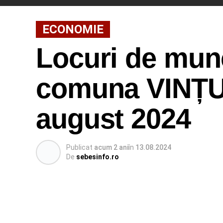
ECONOMIE
Locuri de munc
comuna VINȚU 
august 2024
Publicat
acum 2 ani
în
13.08.2024
De
sebesinfo.ro