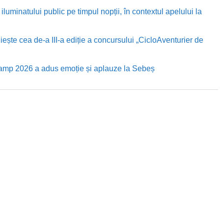
luminatului public pe timpul nopții, în contextul apelului la
te cea de-a III-a ediție a concursului „CicloAventurier de
Camp 2026 a adus emoție și aplauze la Sebeș