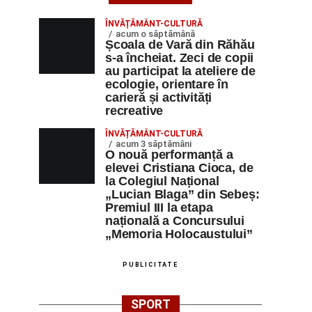
ÎNVĂȚĂMÂNT-CULTURĂ
acum o săptămână
Școala de Vară din Răhău
s-a încheiat. Zeci de copii
au participat la ateliere de
ecologie, orientare în
carieră și activități
recreative
ÎNVĂȚĂMÂNT-CULTURĂ
acum 3 săptămâni
O nouă performanță a
elevei Cristiana Cioca, de
la Colegiul Național
„Lucian Blaga” din Sebeș:
Premiul III la etapa
națională a Concursului
„Memoria Holocaustului”
PUBLICITATE
SPORT