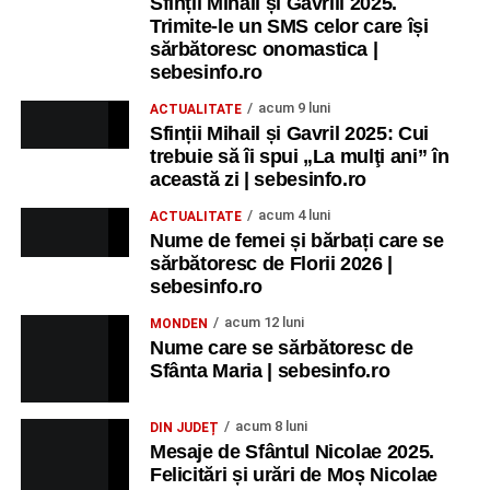
Sfinții Mihail și Gavrill 2025.
Trimite-le un SMS celor care își
sărbătoresc onomastica |
sebesinfo.ro
acum 9 luni
ACTUALITATE
Sfinții Mihail și Gavril 2025: Cui
trebuie să îi spui „La mulţi ani” în
această zi | sebesinfo.ro
acum 4 luni
ACTUALITATE
Nume de femei și bărbați care se
sărbătoresc de Florii 2026 |
sebesinfo.ro
acum 12 luni
MONDEN
Nume care se sărbătoresc de
Sfânta Maria | sebesinfo.ro
acum 8 luni
DIN JUDEȚ
Mesaje de Sfântul Nicolae 2025.
Felicitări și urări de Moș Nicolae