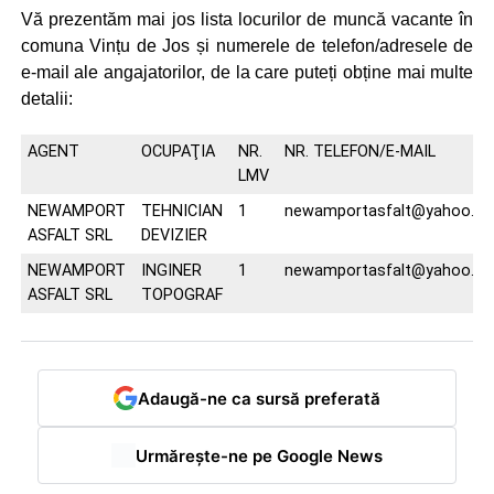
Vă prezentăm mai jos lista locurilor de muncă vacante în
comuna Vințu de Jos și numerele de telefon/adresele de
e-mail ale angajatorilor, de la care puteți obține mai multe
detalii:
AGENT
OCUPAŢIA
NR.
NR. TELEFON/E-MAIL
LMV
NEWAMPORT
TEHNICIAN
1
newamportasfalt@yahoo.c
ASFALT SRL
DEVIZIER
NEWAMPORT
INGINER
1
newamportasfalt@yahoo.c
ASFALT SRL
TOPOGRAF
Adaugă-ne ca sursă preferată
Urmărește-ne pe Google News