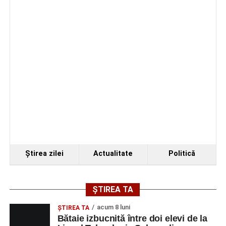
Primul concert din cadrul String Symphonic Camp
2026 a adus emoție și aplauze la Sebeș
Ştirea zilei
Actualitate
Politică
ȘTIREA TA
acum 8 luni
ŞTIREA TA
Bătaie izbucnită între doi elevi de la