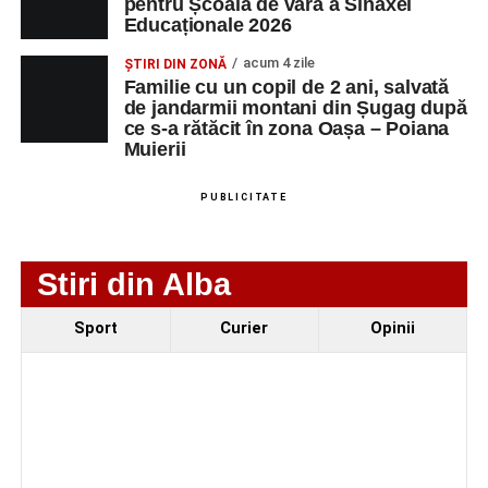
pentru Școala de vară a Sinaxei
SC Maier
OPERATOR LA
1
0752826367
Educaționale 2026
Technology Srl
MASINI-UNELTE
CU COMANDA
acum 4 zile
ȘTIRI DIN ZONĂ
NUMERICA
Familie cu un copil de 2 ani, salvată
de jandarmii montani din Șugag după
ce s-a rătăcit în zona Oașa – Poiana
Muierii
Adaugă-ne ca sursă preferată
PUBLICITATE
Urmărește-ne pe Google News
Stiri din Alba
Ultimele știri din Sebeș
Sport
Curier
Opinii
Primăria Sebeș a decis să reducă intensitatea
iluminatului public pe timpul nopții, în contextul
apelului la economii al Guvernului Bolojan
Duminică, 23 august 2026, Râpa Roșie găzduiește
cea de-a III-a ediție a concursului „CicloAventurier
de Sebeș”