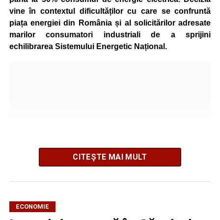
vine în contextul dificultăților cu care se confruntă
piața energiei din România și al solicitărilor adresate
marilor consumatori industriali de a sprijini
echilibrarea Sistemului Energetic Național.
CITEȘTE MAI MULT
ECONOMIE
Potrivit unui comunicat al companiei, măsura va fi aplicată