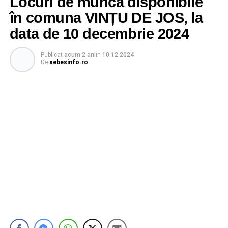
Locuri de muncă disponibile
în comuna VINȚU DE JOS, la
data de 10 decembrie 2024
Publicat
acum 2 ani
în
10.12.2024
De
sebesinfo.ro