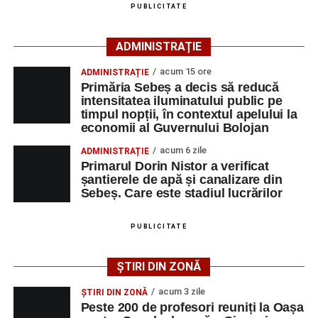
PUBLICITATE
agenția teritorială de care aparține persoana aflată în
căutarea unui loc de muncă.
ADMINISTRAȚIE
Lista publicată de AJOFM Alba include, pe lângă
acum 15 ore
ADMINISTRAȚIE
denumirea posturilor vacante din Săsciori, și datele de
Primăria Sebeș a decis să reducă
contact ale angajatorilor, precum numere de telefon și
intensitatea iluminatului public pe
timpul nopții, în contextul apelului la
adrese de e-mail, pentru ca persoanele interesate să
economii al Guvernului Bolojan
poată solicita detalii despre condițiile de angajare,
programul de lucru și procesul de recrutare.
acum 6 zile
ADMINISTRAȚIE
Primarul Dorin Nistor a verificat
șantierele de apă și canalizare din
Mai jos puteți consulta lista completă a locurilor de
Sebeș. Care este stadiul lucrărilor
muncă disponibile în comuna Săsciori la data de 4
august 2026, precum și datele de contact ale
PUBLICITATE
angajatorilor:
ȘTIRI DIN ZONĂ
AGENT
OCUPAŢIA
NR.
NR.
LMV
TELEFON/E-
acum 3 zile
ȘTIRI DIN ZONĂ
MAIL
Peste 200 de profesori reuniți la Oașa