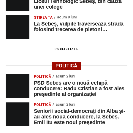
Liceul Tehnologic Sebeș, din cauza
unei colege
acum 9 luni
ŞTIREA TA
La Sebeș, vulpile traverseaza strada
folosind trecerea de pietoni…
PUBLICITATE
POLITICĂ
acum 2 luni
POLITICĂ
PSD Sebeș are o nouă echipă
conducere: Radu Cristian a fost ales
președinte al organizației
acum 2 luni
POLITICĂ
Seniorii social-democrați din Alba și-
au ales noua conducere, la Sebeș.
Emil Itu este noul președinte