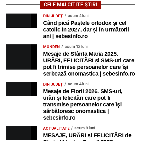
CELE MAI CITITE ȘTIRI
acum 4 luni
DIN JUDEȚ
Când pică Paștele ortodox și cel
catolic în 2027, dar și în următorii
ani | sebesinfo.ro
acum 12 luni
MONDEN
Mesaje de Sfânta Maria 2025.
URĂRI, FELICITĂRI și SMS-uri care
pot fi trimise persoanelor care își
serbează onomastica | sebesinfo.ro
acum 4 luni
DIN JUDEȚ
Mesaje de Florii 2026. SMS-uri,
urări și felicitări care pot fi
transmise persoanelor care îşi
sărbătoresc onomastica |
sebesinfo.ro
acum 9 luni
ACTUALITATE
MESAJE, URĂRI și FELICITĂRI de