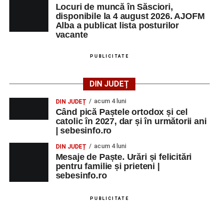
Locuri de muncă în Săsciori,
disponibile la 4 august 2026. AJOFM
Alba a publicat lista posturilor
vacante
PUBLICITATE
DIN JUDEȚ
acum 4 luni
DIN JUDEȚ
Când pică Paștele ortodox și cel
catolic în 2027, dar și în următorii ani
| sebesinfo.ro
acum 4 luni
DIN JUDEȚ
Mesaje de Paște. Urări și felicitări
pentru familie și prieteni |
sebesinfo.ro
PUBLICITATE