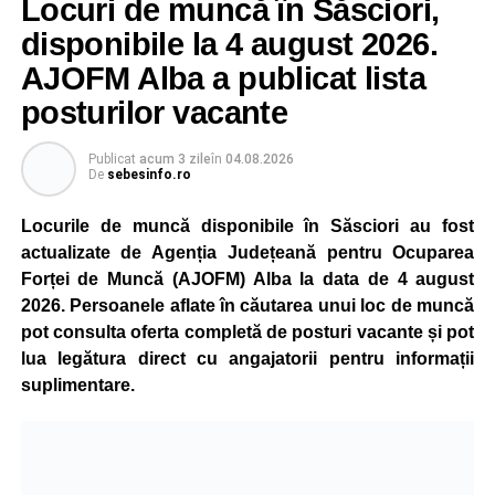
Locuri de muncă în Săsciori,
gradual, în funcție de necesitățile sistemului energetic.
Reprezentanții Kronospan precizează că evoluția situației
disponibile la 4 august 2026.
este monitorizată permanent, iar activitatea va reveni la
AJOFM Alba a publicat lista
capacitate normală imediat ce condițiile vor permite.
posturilor vacante
Compania dă asigurări că oprirea temporară a unor linii
de producție nu va afecta livrările către clienți.
Publicat
acum 3 zile
în
04.08.2026
De
sebesinfo.ro
Kronospan se numără printre cei mai mari consumatori de
energie electrică din România. O parte din necesarul
Locurile de muncă disponibile în Săsciori au fost
energetic este acoperită prin producția proprie de energie,
actualizate de Agenția Județeană pentru Ocuparea
realizată cu ajutorul panourilor fotovoltaice și al unităților
Forței de Muncă (AJOFM) Alba la data de 4 august
de cogenerare.
2026. Persoanele aflate în căutarea unui loc de muncă
pot consulta oferta completă de posturi vacante și pot
Reprezentanții companiei afirmă că vor continua
lua legătura direct cu angajatorii pentru informații
colaborarea cu autoritățile și operatorii din domeniul
suplimentare.
energetic pentru a contribui la depășirea perioadei dificile
și la menținerea stabilității Sistemului Energetic Național.