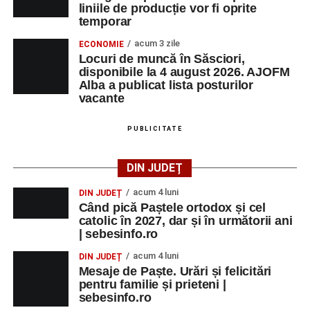
liniile de producție vor fi oprite
temporar
acum 3 zile
ECONOMIE
Locuri de muncă în Săsciori,
disponibile la 4 august 2026. AJOFM
Alba a publicat lista posturilor
vacante
PUBLICITATE
DIN JUDEȚ
acum 4 luni
DIN JUDEȚ
Când pică Paștele ortodox și cel
catolic în 2027, dar și în următorii ani
| sebesinfo.ro
acum 4 luni
DIN JUDEȚ
Mesaje de Paște. Urări și felicitări
pentru familie și prieteni |
sebesinfo.ro