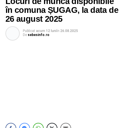
Locuri de muncă disponibile
în comuna ȘUGAG, la data de
26 august 2025
Publicat
acum 12 luni
în
26.08.2025
De
sebesinfo.ro