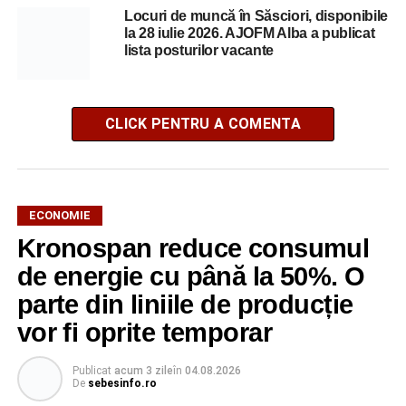
Locuri de muncă în Săsciori, disponibile
la 28 iulie 2026. AJOFM Alba a publicat
lista posturilor vacante
CLICK PENTRU A COMENTA
ECONOMIE
Kronospan reduce consumul
de energie cu până la 50%. O
parte din liniile de producție
vor fi oprite temporar
Publicat
acum 3 zile
în
04.08.2026
De
sebesinfo.ro