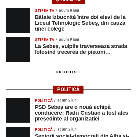
acum 8 luni
ŞTIREA TA
Bătaie izbucnită între doi elevi de la
Liceul Tehnologic Sebeș, din cauza
unei colege
acum 9 luni
ŞTIREA TA
La Sebeș, vulpile traverseaza strada
folosind trecerea de pietoni…
PUBLICITATE
POLITICĂ
acum 2 luni
POLITICĂ
PSD Sebeș are o nouă echipă
conducere: Radu Cristian a fost ales
președinte al organizației
acum 2 luni
POLITICĂ
Seniorii social-democrați din Alba și-