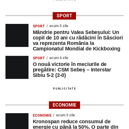
SPORT
acum 5 zile
SPORT
Mândrie pentru Valea Sebeșului: Un
copil de 10 ani cu rădăcini în Săsciori
va reprezenta România la
Campionatul Mondial de Kickboxing
acum 6 zile
SPORT
O nouă victorie în meciurile de
pregătire: CSM Sebeș – Interstar
Sibiu 5-2 (2-0)
PUBLICITATE
ECONOMIE
acum 3 zile
ECONOMIE
Kronospan reduce consumul de
energie cu până la 50%. O parte din