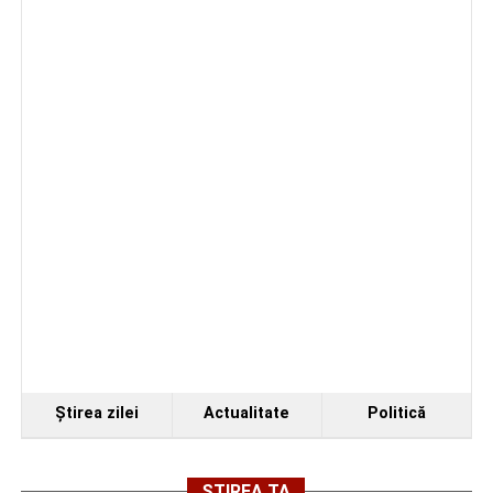
Duminică, 23 august 2026, Râpa Roșie găzduiește
cea de-a III-a ediție a concursului „CicloAventurier
de Sebeș”
Primul concert din cadrul String Symphonic Camp
2026 a adus emoție și aplauze la Sebeș
Ştirea zilei
Actualitate
Politică
ȘTIREA TA