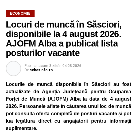
ECONOMIE
Potrivit unui comunicat al companiei, măsura va fi aplicată
Locuri de muncă în Săsciori,
gradual, în funcție de necesitățile sistemului energetic.
Reprezentanții Kronospan precizează că evoluția situației
disponibile la 4 august 2026.
este monitorizată permanent, iar activitatea va reveni la
AJOFM Alba a publicat lista
capacitate normală imediat ce condițiile vor permite.
posturilor vacante
Compania dă asigurări că oprirea temporară a unor linii
de producție nu va afecta livrările către clienți.
Publicat
acum 3 zile
în
04.08.2026
De
sebesinfo.ro
Kronospan se numără printre cei mai mari consumatori de
energie electrică din România. O parte din necesarul
Locurile de muncă disponibile în Săsciori au fost
energetic este acoperită prin producția proprie de energie,
actualizate de Agenția Județeană pentru Ocuparea
realizată cu ajutorul panourilor fotovoltaice și al unităților
Forței de Muncă (AJOFM) Alba la data de 4 august
de cogenerare.
2026. Persoanele aflate în căutarea unui loc de muncă
pot consulta oferta completă de posturi vacante și pot
Reprezentanții companiei afirmă că vor continua
lua legătura direct cu angajatorii pentru informații
colaborarea cu autoritățile și operatorii din domeniul
suplimentare.
energetic pentru a contribui la depășirea perioadei dificile