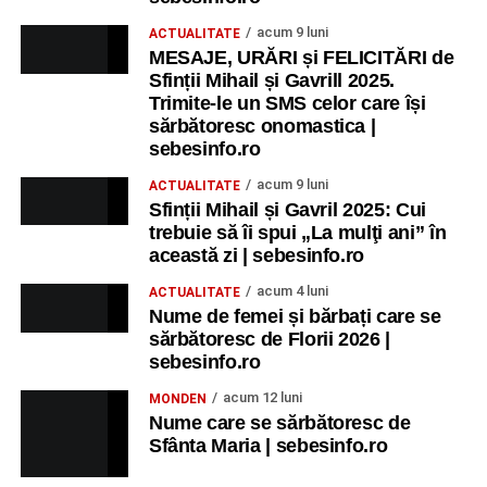
acum 9 luni
ACTUALITATE
MESAJE, URĂRI și FELICITĂRI de
Sfinții Mihail și Gavrill 2025.
Trimite-le un SMS celor care își
sărbătoresc onomastica |
sebesinfo.ro
acum 9 luni
ACTUALITATE
Sfinții Mihail și Gavril 2025: Cui
trebuie să îi spui „La mulţi ani” în
această zi | sebesinfo.ro
acum 4 luni
ACTUALITATE
Nume de femei și bărbați care se
sărbătoresc de Florii 2026 |
sebesinfo.ro
acum 12 luni
MONDEN
Nume care se sărbătoresc de
Sfânta Maria | sebesinfo.ro