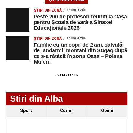
LMV
TELEFON/E-
acum 3 zile
ȘTIRI DIN ZONĂ
MAIL
Peste 200 de profesori reuniți la Oașa
pentru Școala de vară a Sinaxei
SC Maier
OPERATOR LA
1
0752826367
Educaționale 2026
Technology Srl
MASINI-UNELTE
CU COMANDA
acum 4 zile
ȘTIRI DIN ZONĂ
NUMERICA
Familie cu un copil de 2 ani, salvată
de jandarmii montani din Șugag după
ce s-a rătăcit în zona Oașa – Poiana
Muierii
Adaugă-ne ca sursă preferată
PUBLICITATE
Urmărește-ne pe Google News
Stiri din Alba
Ultimele știri din Sebeș
Sport
Curier
Opinii
Primăria Sebeș a decis să reducă intensitatea
iluminatului public pe timpul nopții, în contextul
apelului la economii al Guvernului Bolojan