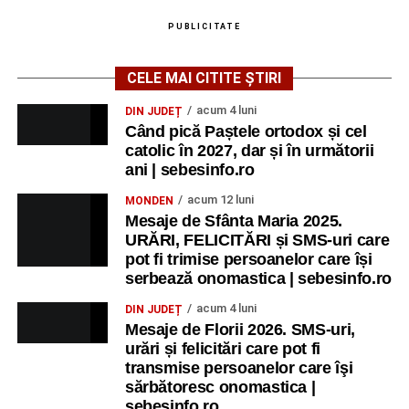
PUBLICITATE
CELE MAI CITITE ȘTIRI
acum 4 luni
DIN JUDEȚ
Când pică Paștele ortodox și cel
catolic în 2027, dar și în următorii
ani | sebesinfo.ro
acum 12 luni
MONDEN
Mesaje de Sfânta Maria 2025.
URĂRI, FELICITĂRI și SMS-uri care
pot fi trimise persoanelor care își
serbează onomastica | sebesinfo.ro
acum 4 luni
DIN JUDEȚ
Mesaje de Florii 2026. SMS-uri,
urări și felicitări care pot fi
transmise persoanelor care îşi
sărbătoresc onomastica |
sebesinfo.ro