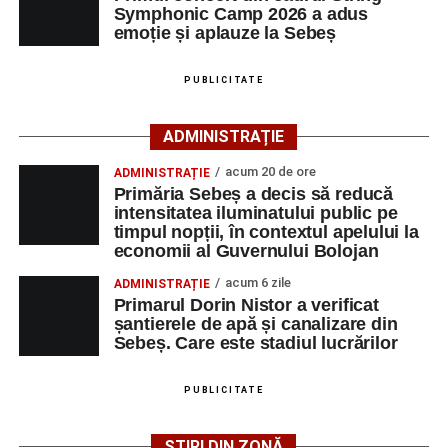
Symphonic Camp 2026 a adus
selectând
AJOFM Alba
, apoi secțiunea
„Persoane fizice
emoție și aplauze la Sebeș
– Locuri de muncă vacante”
. De asemenea, informații
pot fi obținute direct de la sediul AJOFM Alba sau de la
PUBLICITATE
agenția teritorială de care aparține persoana aflată în
căutarea unui loc de muncă.
ADMINISTRAȚIE
Lista publicată de AJOFM Alba include, pe lângă
acum 20 de ore
ADMINISTRAȚIE
denumirea posturilor vacante din Săsciori, și datele de
Primăria Sebeș a decis să reducă
contact ale angajatorilor, precum numere de telefon și
intensitatea iluminatului public pe
timpul nopții, în contextul apelului la
adrese de e-mail, pentru ca persoanele interesate să
economii al Guvernului Bolojan
poată solicita detalii despre condițiile de angajare,
programul de lucru și procesul de recrutare.
acum 6 zile
ADMINISTRAȚIE
Primarul Dorin Nistor a verificat
șantierele de apă și canalizare din
Mai jos puteți consulta lista completă a locurilor de
Sebeș. Care este stadiul lucrărilor
muncă disponibile în comuna Săsciori la data de 4
august 2026, precum și datele de contact ale
PUBLICITATE
angajatorilor:
ȘTIRI DIN ZONĂ
AGENT
OCUPAŢIA
NR.
NR.