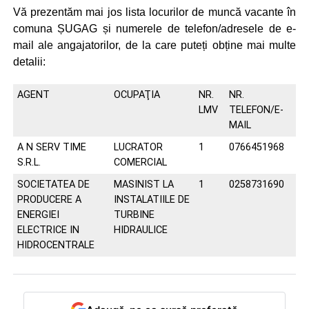
Vă prezentăm mai jos lista locurilor de muncă vacante în
comuna ȘUGAG și numerele de telefon/adresele de e-
mail ale angajatorilor, de la care puteți obține mai multe
detalii:
AGENT
OCUPAŢIA
NR.
NR.
LMV
TELEFON/E-
MAIL
A N SERV TIME
LUCRATOR
1
0766451968
S.R.L.
COMERCIAL
SOCIETATEA DE
MASINIST LA
1
0258731690
PRODUCERE A
INSTALATIILE DE
ENERGIEI
TURBINE
ELECTRICE IN
HIDRAULICE
HIDROCENTRALE