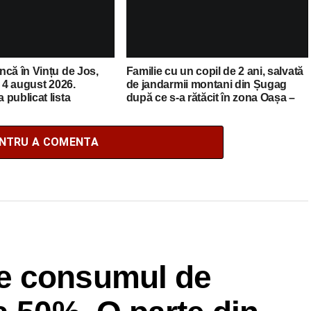
că în Vințu de Jos,
Familie cu un copil de 2 ani, salvată
a 4 august 2026.
de jandarmii montani din Șugag
publicat lista
după ce s-a rătăcit în zona Oașa –
cante
Poiana Muierii
ENTRU A COMENTA
e consumul de