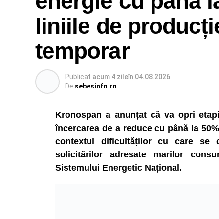
energie cu până l
liniile de producți
temporar
Publicat
acum 4 zile
în
04.08.2026
De
sebesinfo.ro
Kronospan a anunțat că va opri etapiza
încercarea de a reduce cu până la 50% 
contextul dificultăților cu care se
solicitărilor adresate marilor consu
Sistemului Energetic Național.