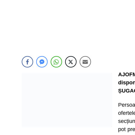
AJOFM
dispon
ȘUGA
Persoa
ofert
secțiu
pot pre