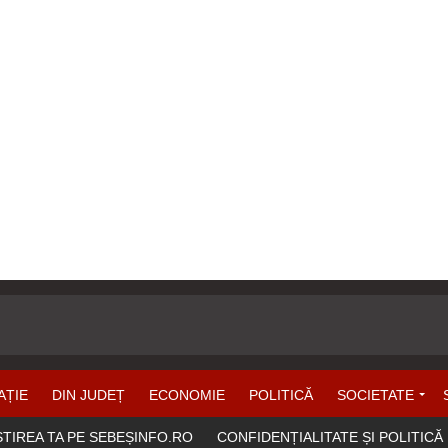
AȚIE
DIN JUDEȚ
ECONOMIE
POLITICĂ
SOCIETATE
ȘTIREA TA PE SEBEȘINFO.RO
CONFIDENȚIALITATE ȘI POLITICĂ