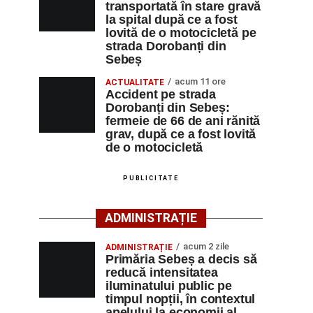
transportată în stare gravă
la spital după ce a fost
lovită de o motocicletă pe
strada Dorobanți din
Sebeș
acum 11 ore
ACTUALITATE
Accident pe strada
Dorobanți din Sebeș:
fermeie de 66 de ani rănită
grav, după ce a fost lovită
de o motocicletă
PUBLICITATE
ADMINISTRAȚIE
acum 2 zile
ADMINISTRAȚIE
Primăria Sebeș a decis să
reducă intensitatea
iluminatului public pe
timpul nopții, în contextul
apelului la economii al