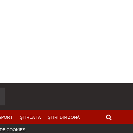
SPORT
ŞTIREA TA
ȘTIRI DIN ZONĂ
 DE COOKIES