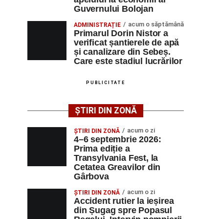
Guvernului Bolojan
acum o săptămână
ADMINISTRAȚIE
Primarul Dorin Nistor a
verificat șantierele de apă
și canalizare din Sebeș.
Care este stadiul lucrărilor
PUBLICITATE
ȘTIRI DIN ZONĂ
acum o zi
ȘTIRI DIN ZONĂ
4–6 septembrie 2026:
Prima ediție a
Transylvania Fest, la
Cetatea Greavilor din
Gârbova
acum o zi
ȘTIRI DIN ZONĂ
Accident rutier la ieșirea
din Șugag spre Popasul