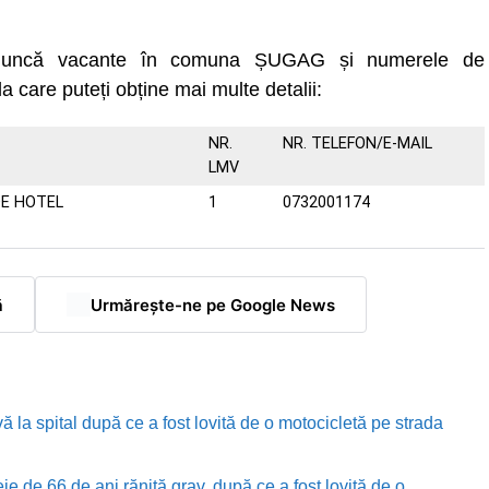
e muncă vacante în comuna ȘUGAG și numerele de
la care puteți obține mai multe detalii:
NR.
NR. TELEFON/E-MAIL
LMV
DE HOTEL
1
0732001174
ă
Urmărește-ne pe Google News
ă la spital după ce a fost lovită de o motocicletă pe strada
e de 66 de ani rănită grav, după ce a fost lovită de o