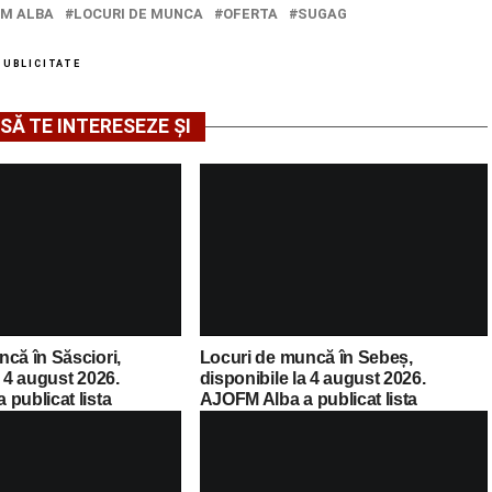
M ALBA
LOCURI DE MUNCA
OFERTA
SUGAG
PUBLICITATE
SĂ TE INTERESEZE ȘI
că în Săsciori,
Locuri de muncă în Sebeș,
a 4 august 2026.
disponibile la 4 august 2026.
publicat lista
AJOFM Alba a publicat lista
cante
posturilor vacante