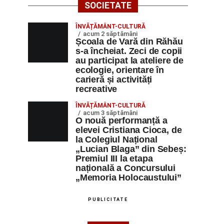
SOCIETATE
ÎNVĂȚĂMÂNT-CULTURĂ
acum 2 săptămâni
Școala de Vară din Răhău
s-a încheiat. Zeci de copii
au participat la ateliere de
ecologie, orientare în
carieră și activități
recreative
ÎNVĂȚĂMÂNT-CULTURĂ
acum 3 săptămâni
O nouă performanță a
elevei Cristiana Cioca, de
la Colegiul Național
„Lucian Blaga” din Sebeș:
Premiul III la etapa
națională a Concursului
„Memoria Holocaustului”
PUBLICITATE