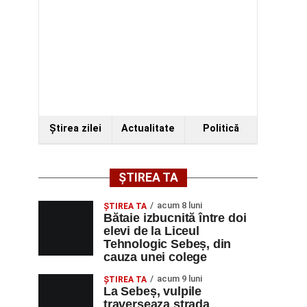
Ştirea zilei
Actualitate
Politică
ȘTIREA TA
acum 8 luni
ŞTIREA TA
Bătaie izbucnită între doi
elevi de la Liceul
Tehnologic Sebeș, din
cauza unei colege
acum 9 luni
ŞTIREA TA
La Sebeș, vulpile
traverseaza strada