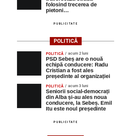
folosind trecerea de
pietoni…
PUBLICITATE
POLITICĂ
acum 2 luni
POLITICĂ
PSD Sebeș are o nouă
echipă conducere: Radu
Cristian a fost ales
președinte al organizației
acum 3 luni
POLITICĂ
Seniorii social-democrați
din Alba și-au ales noua
conducere, la Sebeș. Emil
Itu este noul președinte
PUBLICITATE