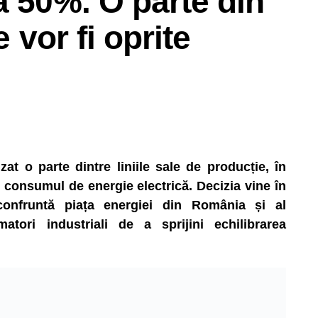
a 50%. O parte din
e vor fi oprite
t o parte dintre liniile sale de producție, în
consumul de energie electrică. Decizia vine în
 confruntă piața energiei din România și al
matori industriali de a sprijini echilibrarea