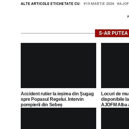
ALTE ARTICOLE ETICHETATE CU:
19 MARTIE 2024
AJOF
S-AR PUTEA 
Accident rutier la ieșirea din Șugag
Locuri de mun
spre Popasul Regelui. Intervin
disponibile l
pompierii din Sebeș
AJOFM Alba a 
posturilor va