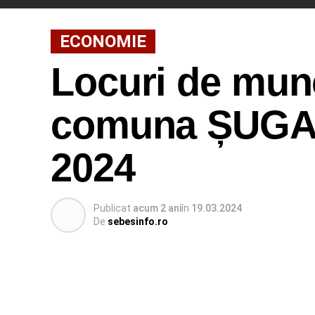
ECONOMIE
Locuri de munc
comuna ȘUGAG,
2024
Publicat
acum 2 ani
în
19.03.2024
De
sebesinfo.ro