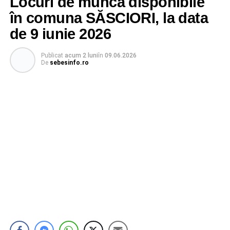
Locuri de muncă disponibile
în comuna SĂSCIORI, la data
de 9 iunie 2026
Publicat
acum 2 luni
în
09.06.2026
De
sebesinfo.ro