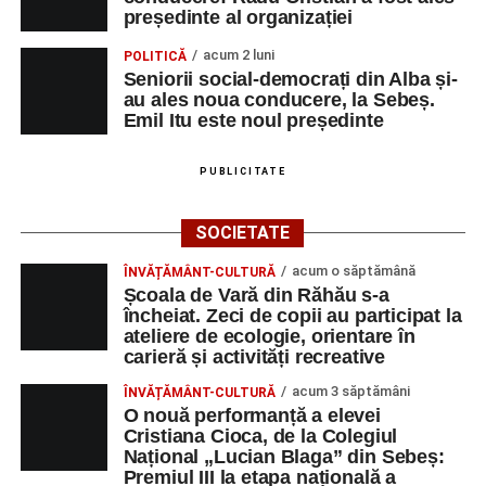
președinte al organizației
acum 2 luni
POLITICĂ
Seniorii social-democrați din Alba și-
au ales noua conducere, la Sebeș.
Emil Itu este noul președinte
PUBLICITATE
SOCIETATE
acum o săptămână
ÎNVĂȚĂMÂNT-CULTURĂ
Școala de Vară din Răhău s-a
încheiat. Zeci de copii au participat la
ateliere de ecologie, orientare în
carieră și activități recreative
acum 3 săptămâni
ÎNVĂȚĂMÂNT-CULTURĂ
O nouă performanță a elevei
Cristiana Cioca, de la Colegiul
Național „Lucian Blaga” din Sebeș:
Premiul III la etapa națională a