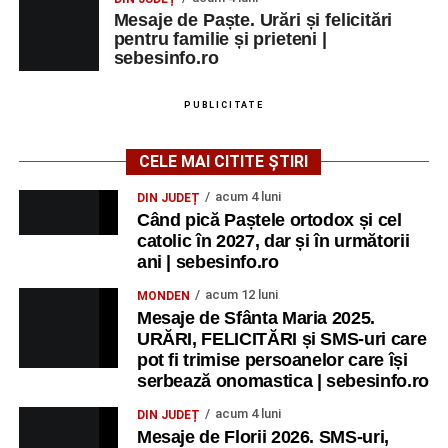
Mesaje de Paște. Urări și felicitări
pentru familie și prieteni |
sebesinfo.ro
PUBLICITATE
CELE MAI CITITE ȘTIRI
acum 4 luni
DIN JUDEȚ
Când pică Paștele ortodox și cel
catolic în 2027, dar și în următorii
ani | sebesinfo.ro
acum 12 luni
MONDEN
Mesaje de Sfânta Maria 2025.
URĂRI, FELICITĂRI și SMS-uri care
pot fi trimise persoanelor care își
serbează onomastica | sebesinfo.ro
acum 4 luni
DIN JUDEȚ
Mesaje de Florii 2026. SMS-uri,