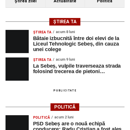
Ştirea zilei
Actualitate
Politică
ȘTIREA TA
acum 8 luni
ŞTIREA TA
Bătaie izbucnită între doi elevi de la
Liceul Tehnologic Sebeș, din cauza
unei colege
acum 9 luni
ŞTIREA TA
La Sebeș, vulpile traverseaza strada
folosind trecerea de pietoni…
PUBLICITATE
POLITICĂ
acum 2 luni
POLITICĂ
PSD Sebeș are o nouă echipă
conducere: Radu Cristian a fost ales