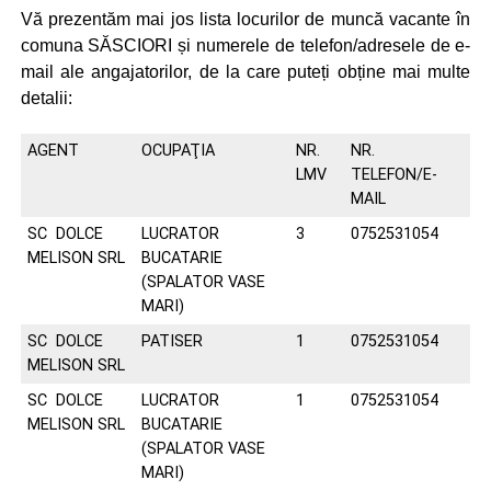
Vă prezentăm mai jos lista locurilor de muncă vacante în
comuna SĂSCIORI și numerele de telefon/adresele de e-
mail ale angajatorilor, de la care puteți obține mai multe
detalii:
AGENT
OCUPAŢIA
NR.
NR.
LMV
TELEFON/E-
MAIL
SC DOLCE
LUCRATOR
3
0752531054
MELISON SRL
BUCATARIE
(SPALATOR VASE
MARI)
SC DOLCE
PATISER
1
0752531054
MELISON SRL
SC DOLCE
LUCRATOR
1
0752531054
MELISON SRL
BUCATARIE
(SPALATOR VASE
MARI)