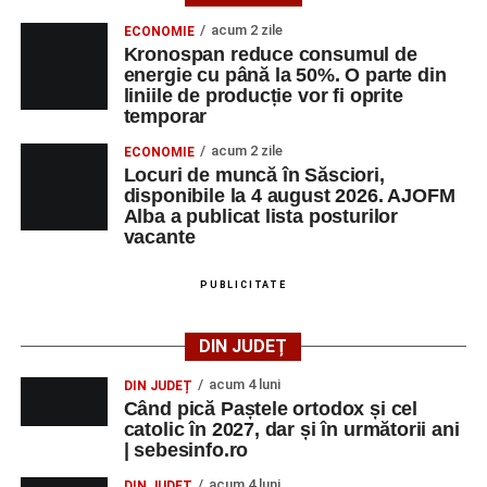
acum 2 zile
ECONOMIE
Kronospan reduce consumul de
energie cu până la 50%. O parte din
liniile de producție vor fi oprite
temporar
acum 2 zile
ECONOMIE
Locuri de muncă în Săsciori,
disponibile la 4 august 2026. AJOFM
Alba a publicat lista posturilor
vacante
PUBLICITATE
DIN JUDEȚ
acum 4 luni
DIN JUDEȚ
Când pică Paștele ortodox și cel
catolic în 2027, dar și în următorii ani
| sebesinfo.ro
acum 4 luni
DIN JUDEȚ