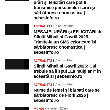
urări și felicitări care pot fi
transmise persoanelor care îşi
sărbătoresc onomastica |
sebesinfo.ro
acum 9 luni
ACTUALITATE
MESAJE, URĂRI și FELICITĂRI de
Sfinții Mihail și Gavrill 2025.
Trimite-le un SMS celor care își
sărbătoresc onomastica |
sebesinfo.ro
acum 9 luni
ACTUALITATE
Sfinții Mihail și Gavril 2025: Cui
trebuie să îi spui „La mulţi ani” în
această zi | sebesinfo.ro
acum 4 luni
ACTUALITATE
Nume de femei și bărbați care se
sărbătoresc de Florii 2026 |
sebesinfo.ro
acum 12 luni
MONDEN