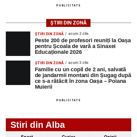
august 2026, precum și datele de contact ale
PUBLICITATE
angajatorilor:
ȘTIRI DIN ZONĂ
AGENT
OCUPAŢIA
NR.
NR.
LMV
TELEFON/E-
acum 2 zile
ȘTIRI DIN ZONĂ
MAIL
Peste 200 de profesori reuniți la Oașa
pentru Școala de vară a Sinaxei
SC Maier
OPERATOR LA
1
0752826367
Educaționale 2026
Technology Srl
MASINI-UNELTE
CU COMANDA
acum 3 zile
ȘTIRI DIN ZONĂ
NUMERICA
Familie cu un copil de 2 ani, salvată
de jandarmii montani din Șugag după
ce s-a rătăcit în zona Oașa – Poiana
Muierii
Adaugă-ne ca sursă preferată
PUBLICITATE
Urmărește-ne pe Google News
Stiri din Alba
Ultimele știri din Sebeș