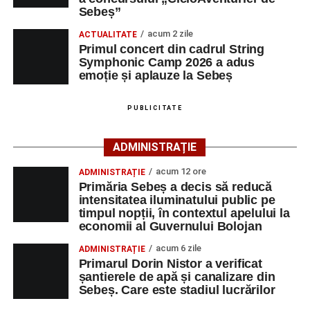
cât și celor aflate la început de carieră.
de Sebeș”
Sebeș”
Primul concert din cadrul String Symphonic Camp
acum 2 zile
Cei interesați pot consulta toate locurile de muncă
ACTUALITATE
2026 a adus emoție și aplauze la Sebeș
Primul concert din cadrul String
disponibile accesând platforma oficială ANOFM,
Symphonic Camp 2026 a adus
selectând
AJOFM Alba
, apoi secțiunea
„Persoane fizice
emoție și aplauze la Sebeș
– Locuri de muncă vacante”
. De asemenea, informații
pot fi obținute direct de la sediul AJOFM Alba sau de la
PUBLICITATE
agenția teritorială de care aparține persoana aflată în
căutarea unui loc de muncă.
ADMINISTRAȚIE
Lista publicată de AJOFM Alba include, pe lângă
acum 12 ore
ADMINISTRAȚIE
denumirea posturilor vacante din Săsciori, și datele de
Primăria Sebeș a decis să reducă
contact ale angajatorilor, precum numere de telefon și
intensitatea iluminatului public pe
timpul nopții, în contextul apelului la
adrese de e-mail, pentru ca persoanele interesate să
economii al Guvernului Bolojan
poată solicita detalii despre condițiile de angajare,
programul de lucru și procesul de recrutare.
acum 6 zile
ADMINISTRAȚIE
Primarul Dorin Nistor a verificat
șantierele de apă și canalizare din
Mai jos puteți consulta lista completă a locurilor de
Sebeș. Care este stadiul lucrărilor
muncă disponibile în comuna Săsciori la data de 4