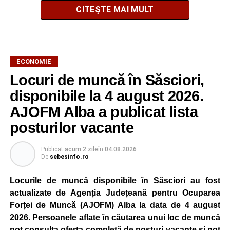
CITEȘTE MAI MULT
ECONOMIE
Potrivit unui comunicat al companiei, măsura va fi aplicată
Locuri de muncă în Săsciori,
gradual, în funcție de necesitățile sistemului energetic.
Reprezentanții Kronospan precizează că evoluția situației
disponibile la 4 august 2026.
este monitorizată permanent, iar activitatea va reveni la
AJOFM Alba a publicat lista
capacitate normală imediat ce condițiile vor permite.
posturilor vacante
Compania dă asigurări că oprirea temporară a unor linii
de producție nu va afecta livrările către clienți.
Publicat
acum 2 zile
în
04.08.2026
De
sebesinfo.ro
Kronospan se numără printre cei mai mari consumatori de
energie electrică din România. O parte din necesarul
Locurile de muncă disponibile în Săsciori au fost
energetic este acoperită prin producția proprie de energie,
actualizate de Agenția Județeană pentru Ocuparea
realizată cu ajutorul panourilor fotovoltaice și al unităților
Forței de Muncă (AJOFM) Alba la data de 4 august
de cogenerare.
2026. Persoanele aflate în căutarea unui loc de muncă
pot consulta oferta completă de posturi vacante și pot