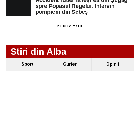
Accident rutier la ieșirea din Șugag
spre Popasul Regelui. Intervin
pompierii din Sebeș
Adaugă-ne ca sursă preferată
PUBLICITATE
Urmărește-ne pe Google News
Stiri din Alba
Ultimele știri din Sebeș
Sport
Curier
Opinii
Femeie de 66 de ani, transportată în stare gravă la
spital după ce a fost lovită de o motocicletă pe
strada Dorobanți din Sebeș
Accident pe strada Dorobanți din Sebeș: fermeie
de 66 de ani rănită grav, după ce a fost lovită de o
motocicletă
4–6 septembrie 2026: Prima ediție a Transylvania
Fest, la Cetatea Greavilor din Gârbova