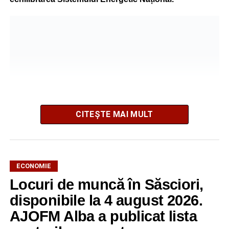
CITEȘTE MAI MULT
ECONOMIE
Potrivit unui comunicat al companiei, măsura va fi aplicată
Locuri de muncă în Săsciori,
gradual, în funcție de necesitățile sistemului energetic.
Reprezentanții Kronospan precizează că evoluția situației
disponibile la 4 august 2026.
este monitorizată permanent, iar activitatea va reveni la
AJOFM Alba a publicat lista
capacitate normală imediat ce condițiile vor permite.