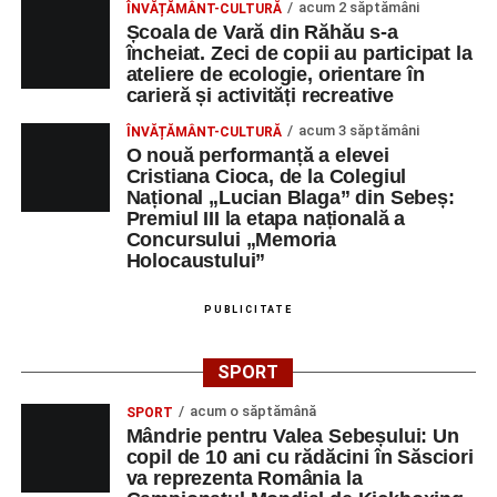
acum 2 săptămâni
ÎNVĂȚĂMÂNT-CULTURĂ
Școala de Vară din Răhău s-a
încheiat. Zeci de copii au participat la
ateliere de ecologie, orientare în
carieră și activități recreative
acum 3 săptămâni
ÎNVĂȚĂMÂNT-CULTURĂ
O nouă performanță a elevei
Cristiana Cioca, de la Colegiul
Național „Lucian Blaga” din Sebeș:
Premiul III la etapa națională a
Concursului „Memoria
Holocaustului”
PUBLICITATE
SPORT
acum o săptămână
SPORT
Mândrie pentru Valea Sebeșului: Un
copil de 10 ani cu rădăcini în Săsciori
va reprezenta România la