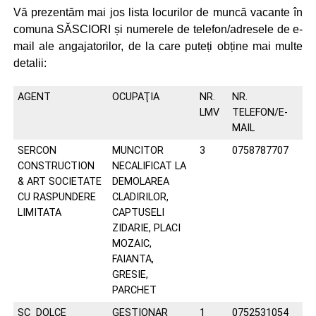
Vă prezentăm mai jos lista locurilor de muncă vacante în
comuna SĂSCIORI și numerele de telefon/adresele de e-
mail ale angajatorilor, de la care puteți obține mai multe
detalii:
AGENT
OCUPAŢIA
NR.
NR.
LMV
TELEFON/E-
MAIL
SERCON
MUNCITOR
3
0758787707
CONSTRUCTION
NECALIFICAT LA
& ART SOCIETATE
DEMOLAREA
CU RASPUNDERE
CLADIRILOR,
LIMITATA
CAPTUSELI
ZIDARIE, PLACI
MOZAIC,
FAIANTA,
GRESIE,
PARCHET
SC DOLCE
GESTIONAR
1
0752531054