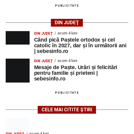
PUBLICITATE
DIN JUDEȚ
acum 4 luni
DIN JUDEȚ
Când pică Paștele ortodox și cel
catolic în 2027, dar și în următorii ani
| sebesinfo.ro
acum 4 luni
DIN JUDEȚ
Mesaje de Paște. Urări și felicitări
pentru familie și prieteni |
sebesinfo.ro
PUBLICITATE
CELE MAI CITITE ȘTIRI
acum 4 luni