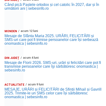
DIN JUDEȚ
Când pică Paștele ortodox și cel catolic în 2027, dar și în
următorii ani | sebesinfo.ro
acum 12 luni
MONDEN
Mesaje de Sfânta Maria 2025. URĂRI, FELICITĂRI și
SMS-uri care pot fi trimise persoanelor care își serbează
onomastica | sebesinfo.ro
acum 4 luni
DIN JUDEȚ
Mesaje de Florii 2026. SMS-uri, urări și felicitări care pot fi
transmise persoanelor care îşi sărbătoresc onomastica |
sebesinfo.ro
acum 9 luni
ACTUALITATE
MESAJE, URĂRI și FELICITĂRI de Sfinții Mihail și Gavrill
2025. Trimite-le un SMS celor care își sărbătoresc
onomastica | sebesinfo.ro