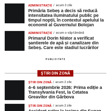
denumirea posturilor vacante din Săsciori, și datele de
acum 3 zile
ADMINISTRAȚIE
Primăria Sebeș a decis să reducă
contact ale angajatorilor, precum numere de telefon și
intensitatea iluminatului public pe
adrese de e-mail, pentru ca persoanele interesate să
timpul nopții, în contextul apelului la
poată solicita detalii despre condițiile de angajare,
economii al Guvernului Bolojan
programul de lucru și procesul de recrutare.
acum o săptămână
ADMINISTRAȚIE
Primarul Dorin Nistor a verificat
Mai jos puteți consulta lista completă a locurilor de
șantierele de apă și canalizare din
muncă disponibile în comuna Săsciori la data de 4
Sebeș. Care este stadiul lucrărilor
august 2026, precum și datele de contact ale
angajatorilor:
PUBLICITATE
AGENT
OCUPAŢIA
NR.
NR.
ȘTIRI DIN ZONĂ
LMV
TELEFON/E-
MAIL
acum 2 zile
ȘTIRI DIN ZONĂ
4–6 septembrie 2026: Prima ediție a
SC Maier
OPERATOR LA
1
0752826367
Transylvania Fest, la Cetatea
Technology Srl
MASINI-UNELTE
Greavilor din Gârbova
CU COMANDA
NUMERICA
acum 2 zile
ȘTIRI DIN ZONĂ