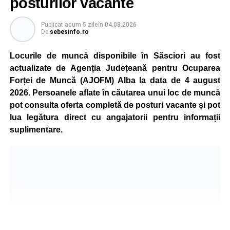
posturilor vacante
Compania dă asigurări că oprirea temporară a unor linii
de producție nu va afecta livrările către clienți.
Publicat
acum 5 zile
în
04.08.2026
De
sebesinfo.ro
Kronospan se numără printre cei mai mari consumatori de
energie electrică din România. O parte din necesarul
Locurile de muncă disponibile în Săsciori au fost
energetic este acoperită prin producția proprie de energie,
actualizate de Agenția Județeană pentru Ocuparea
realizată cu ajutorul panourilor fotovoltaice și al unităților
Forței de Muncă (AJOFM) Alba la data de 4 august
de cogenerare.
2026. Persoanele aflate în căutarea unui loc de muncă
pot consulta oferta completă de posturi vacante și pot
Reprezentanții companiei afirmă că vor continua
lua legătura direct cu angajatorii pentru informații
colaborarea cu autoritățile și operatorii din domeniul
suplimentare.
energetic pentru a contribui la depășirea perioadei dificile
și la menținerea stabilității Sistemului Energetic Național.
Adaugă-ne ca sursă preferată
Urmărește-ne pe Google News