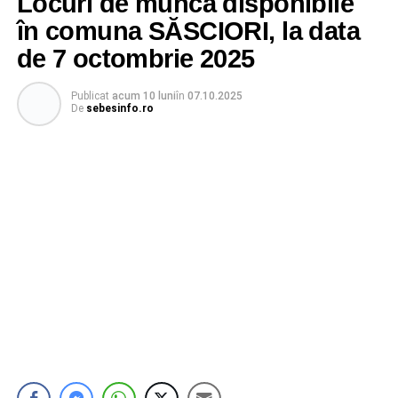
Locuri de muncă disponibile
în comuna SĂSCIORI, la data
de 7 octombrie 2025
Publicat
acum 10 luni
în
07.10.2025
De
sebesinfo.ro