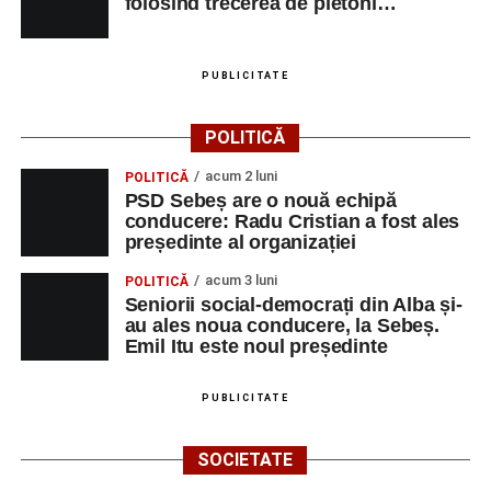
folosind trecerea de pietoni…
PUBLICITATE
POLITICĂ
acum 2 luni
POLITICĂ
PSD Sebeș are o nouă echipă
conducere: Radu Cristian a fost ales
președinte al organizației
acum 3 luni
POLITICĂ
Seniorii social-democrați din Alba și-
au ales noua conducere, la Sebeș.
Emil Itu este noul președinte
PUBLICITATE
SOCIETATE