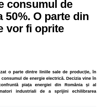
e consumul de
a 50%. O parte din
e vor fi oprite
t o parte dintre liniile sale de producție, în
consumul de energie electrică. Decizia vine în
 confruntă piața energiei din România și al
matori industriali de a sprijini echilibrarea