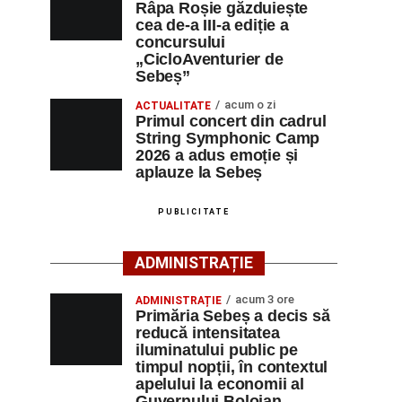
Râpa Roșie găzduiește
cea de-a III-a ediție a
concursului
„CicloAventurier de
Sebeș”
acum o zi
ACTUALITATE
Primul concert din cadrul
String Symphonic Camp
2026 a adus emoție și
aplauze la Sebeș
PUBLICITATE
ADMINISTRAȚIE
acum 3 ore
ADMINISTRAȚIE
Primăria Sebeș a decis să
reducă intensitatea
iluminatului public pe
timpul nopții, în contextul
apelului la economii al
Guvernului Bolojan