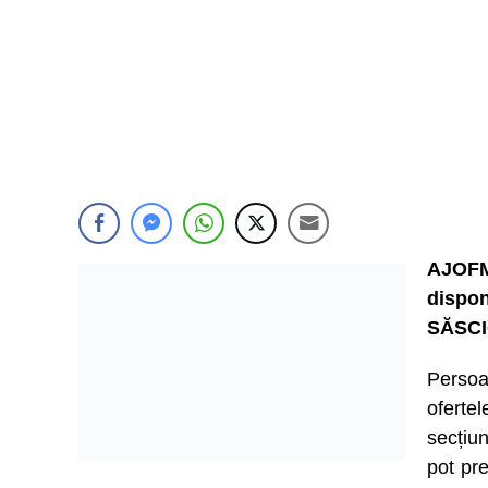
AJOFM
dispon
SĂSCI
Persoa
ofert
secțiu
pot pre