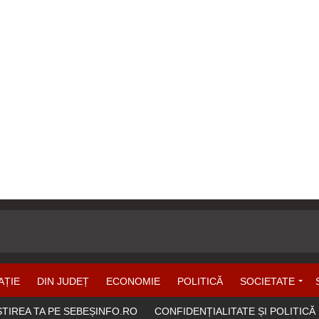
AȚIE
DIN JUDEȚ
ECONOMIE
POLITICĂ
SOCIETATE
ȘTIREA TA PE SEBEȘINFO.RO
CONFIDENȚIALITATE ȘI POLITICĂ