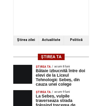
Ştirea zilei
Actualitate
Politică
ȘTIREA TA
acum 8 luni
ŞTIREA TA
Bătaie izbucnită între doi
elevi de la Liceul
Tehnologic Sebeș, din
cauza unei colege
acum 9 luni
ŞTIREA TA
La Sebeș, vulpile
traverseaza strada
folosind trecerea de