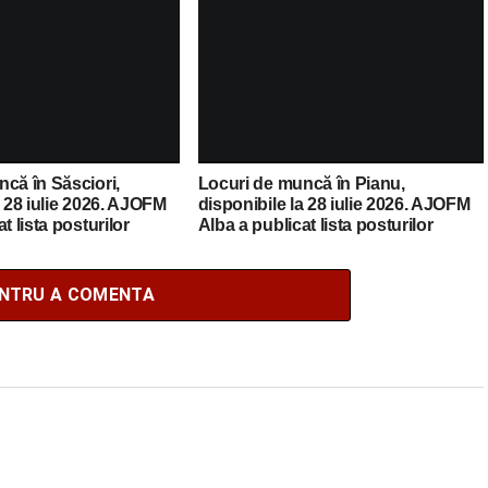
cante
posturilor vacante
că în Săsciori,
Locuri de muncă în Pianu,
a 28 iulie 2026. AJOFM
disponibile la 28 iulie 2026. AJOFM
t lista posturilor
Alba a publicat lista posturilor
vacante
ENTRU A COMENTA