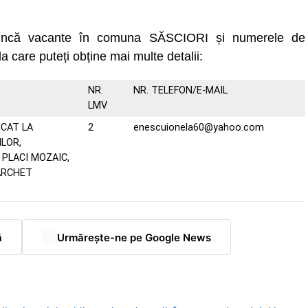
 muncă vacante în comuna SĂSCIORI și numerele de
la care puteți obține mai multe detalii:
NR.
NR. TELEFON/E-MAIL
LMV
ICAT LA
2
enescuionela60@yahoo.com
LOR,
 PLACI MOZAIC,
PARCHET
ă
Urmărește-ne pe Google News