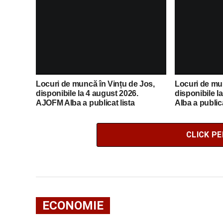
posturilor vacante
posturilor va
Locuri de muncă în Vințu de Jos,
Locuri de mun
disponibile la 4 august 2026.
disponibile l
AJOFM Alba a publicat lista
Alba a publica
posturilor vacante
vacante
CLICK P
ECONOMIE