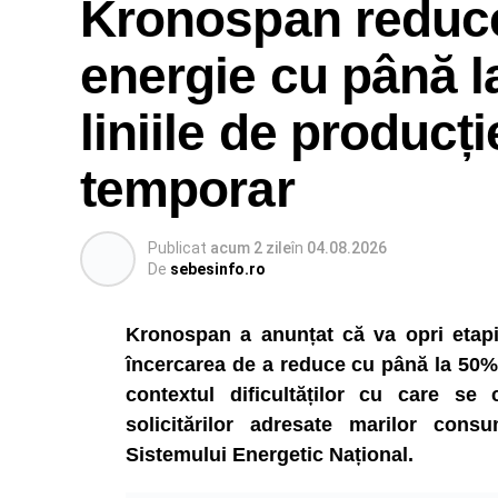
Kronospan reduc
energie cu până l
liniile de producți
temporar
Publicat
acum 2 zile
în
04.08.2026
De
sebesinfo.ro
Kronospan a anunțat că va opri etapiza
încercarea de a reduce cu până la 50% 
contextul dificultăților cu care se
solicitărilor adresate marilor consu
Sistemului Energetic Național.