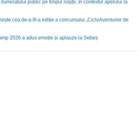
luminatului public pe timpul nopții, în contextul apelului la
te cea de-a III-a ediție a concursului „CicloAventurier de
Camp 2026 a adus emoție și aplauze la Sebeș