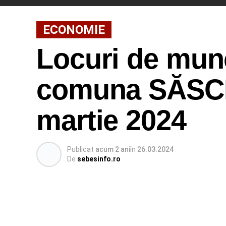
ECONOMIE
Locuri de munc
comuna SĂSCIO
martie 2024
Publicat
acum 2 ani
în
26.03.2024
De
sebesinfo.ro