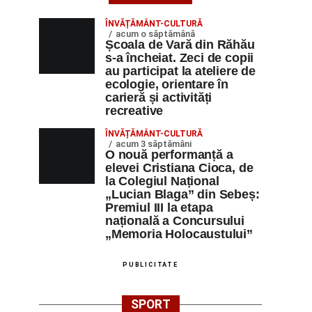
ÎNVĂȚĂMÂNT-CULTURĂ
acum o săptămână
Școala de Vară din Răhău
s-a încheiat. Zeci de copii
au participat la ateliere de
ecologie, orientare în
carieră și activități
recreative
ÎNVĂȚĂMÂNT-CULTURĂ
acum 3 săptămâni
O nouă performanță a
elevei Cristiana Cioca, de
la Colegiul Național
„Lucian Blaga” din Sebeș:
Premiul III la etapa
națională a Concursului
„Memoria Holocaustului”
PUBLICITATE
SPORT