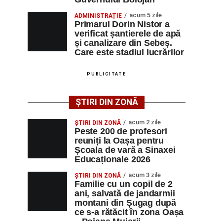
acum 5 zile
ADMINISTRAȚIE
Primarul Dorin Nistor a
verificat șantierele de apă
și canalizare din Sebeș.
Care este stadiul lucrărilor
PUBLICITATE
ȘTIRI DIN ZONĂ
acum 2 zile
ȘTIRI DIN ZONĂ
Peste 200 de profesori
reuniți la Oașa pentru
Școala de vară a Sinaxei
Educaționale 2026
acum 3 zile
ȘTIRI DIN ZONĂ
Familie cu un copil de 2
ani, salvată de jandarmii
montani din Șugag după
ce s-a rătăcit în zona Oașa