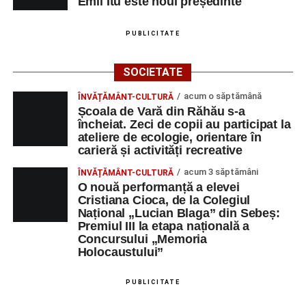
Emil Itu este noul președinte
PUBLICITATE
SOCIETATE
acum o săptămână
ÎNVĂȚĂMÂNT-CULTURĂ
Școala de Vară din Răhău s-a
încheiat. Zeci de copii au participat la
ateliere de ecologie, orientare în
carieră și activități recreative
acum 3 săptămâni
ÎNVĂȚĂMÂNT-CULTURĂ
O nouă performanță a elevei
Cristiana Cioca, de la Colegiul
Național „Lucian Blaga” din Sebeș:
Premiul III la etapa națională a
Concursului „Memoria
Holocaustului”
PUBLICITATE