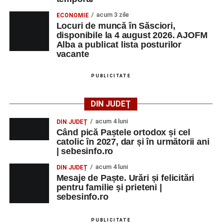
acum 3 zile
ECONOMIE
Locuri de muncă în Săsciori,
disponibile la 4 august 2026. AJOFM
Alba a publicat lista posturilor
vacante
PUBLICITATE
DIN JUDEȚ
acum 4 luni
DIN JUDEȚ
Când pică Paștele ortodox și cel
catolic în 2027, dar și în următorii ani
| sebesinfo.ro
acum 4 luni
DIN JUDEȚ
Mesaje de Paște. Urări și felicitări
pentru familie și prieteni |
sebesinfo.ro
PUBLICITATE