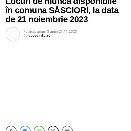
Locuri de muncă disponibile
în comuna SĂSCIORI, la data
de 21 noiembrie 2023
Publicat
acum 3 ani
în
21.11.2023
De
sebesinfo.ro