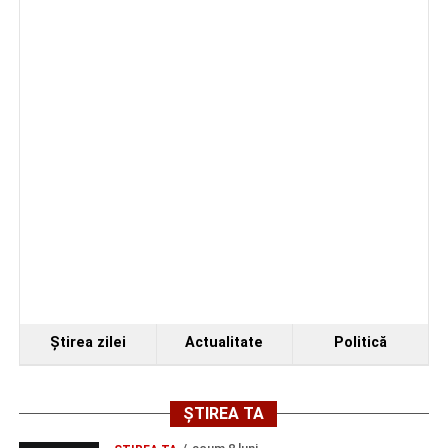
Biciclist de 70 de ani, rănit într-un accident rutier
produs pe strada Dorobanți din Sebeș
Ştirea zilei
Actualitate
Politică
ȘTIREA TA