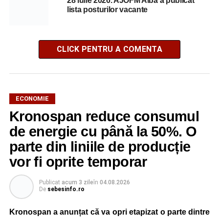
28 iulie 2026. AJOFM Alba a publicat
lista posturilor vacante
CLICK PENTRU A COMENTA
ECONOMIE
Kronospan reduce consumul
de energie cu până la 50%. O
parte din liniile de producție
vor fi oprite temporar
Publicat
acum 3 zile
în
04.08.2026
De
sebesinfo.ro
Kronospan a anunțat că va opri etapizat o parte dintre