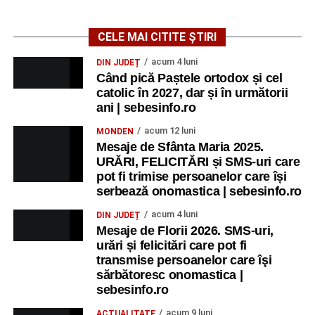
CELE MAI CITITE ȘTIRI
acum 4 luni
DIN JUDEȚ
Când pică Paștele ortodox și cel
catolic în 2027, dar și în următorii
ani | sebesinfo.ro
acum 12 luni
MONDEN
Mesaje de Sfânta Maria 2025.
URĂRI, FELICITĂRI și SMS-uri care
pot fi trimise persoanelor care își
serbează onomastica | sebesinfo.ro
acum 4 luni
DIN JUDEȚ
Mesaje de Florii 2026. SMS-uri,
urări și felicitări care pot fi
transmise persoanelor care îşi
sărbătoresc onomastica |
sebesinfo.ro
acum 9 luni
ACTUALITATE