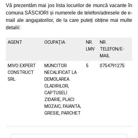
Vă prezentăm mai jos lista locurilor de muncă vacante în
comuna SĂSCIORI și numerele de telefon/adresele de e-
mail ale angajatorilor, de la care puteți obține mai multe
detalii:
AGENT
OCUPAŢIA
NR.
NR.
LMV
TELEFON/E-
MAIL
MIVO EXPERT
MUNCITOR
5
0754791275
CONSTRUCT
NECALIFICAT LA
SRL
DEMOLAREA
CLADIRILOR,
CAPTUSELI
ZIDARIE, PLACI
MOZAIC, FAIANTA,
GRESIE, PARCHET