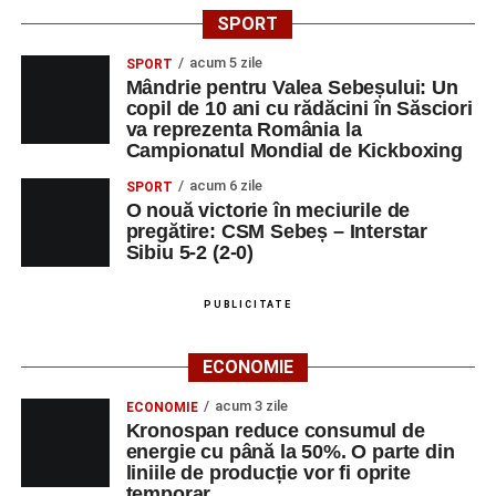
SPORT
acum 5 zile
SPORT
Mândrie pentru Valea Sebeșului: Un
copil de 10 ani cu rădăcini în Săsciori
va reprezenta România la
Campionatul Mondial de Kickboxing
acum 6 zile
SPORT
O nouă victorie în meciurile de
pregătire: CSM Sebeș – Interstar
Sibiu 5-2 (2-0)
PUBLICITATE
ECONOMIE
acum 3 zile
ECONOMIE
Kronospan reduce consumul de
energie cu până la 50%. O parte din
liniile de producție vor fi oprite
temporar