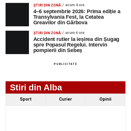
MAIL
acum 4 ore
ȘTIRI DIN ZONĂ
4–6 septembrie 2026: Prima ediție a
SC Maier
OPERATOR LA
1
0752826367
Transylvania Fest, la Cetatea
Technology Srl
MASINI-UNELTE
Greavilor din Gârbova
CU COMANDA
NUMERICA
acum 6 ore
ȘTIRI DIN ZONĂ
Accident rutier la ieșirea din Șugag
spre Popasul Regelui. Intervin
pompierii din Sebeș
Adaugă-ne ca sursă preferată
PUBLICITATE
Urmărește-ne pe Google News
Stiri din Alba
Ultimele știri din Sebeș
Sport
Curier
Opinii
4–6 septembrie 2026: Prima ediție a Transylvania
Fest, la Cetatea Greavilor din Gârbova
Accident rutier la ieșirea din Șugag spre Popasul
Regelui. Intervin pompierii din Sebeș