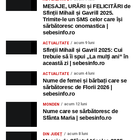
MESAJE, URĂRI și FELICITĂRI de
Sfinții Mihail și Gavrill 2025.
Trimite-le un SMS celor care își
sărbătoresc onomastica |
sebesinfo.ro
acum 9 luni
ACTUALITATE
Sfinții Mihail și Gavril 2025: Cui
trebuie să îi spui „La mulţi ani” în
această zi | sebesinfo.ro
acum 4 luni
ACTUALITATE
Nume de femei și bărbați care se
sărbătoresc de Florii 2026 |
sebesinfo.ro
acum 12 luni
MONDEN
Nume care se sărbătoresc de
Sfânta Maria | sebesinfo.ro
acum 8 luni
DIN JUDEȚ