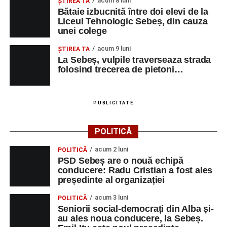
acum 8 luni
ŞTIREA TA
Bătaie izbucnită între doi elevi de la
Liceul Tehnologic Sebeș, din cauza
unei colege
acum 9 luni
ŞTIREA TA
La Sebeș, vulpile traverseaza strada
folosind trecerea de pietoni…
PUBLICITATE
POLITICĂ
acum 2 luni
POLITICĂ
PSD Sebeș are o nouă echipă
conducere: Radu Cristian a fost ales
președinte al organizației
acum 3 luni
POLITICĂ
Seniorii social-democrați din Alba și-
au ales noua conducere, la Sebeș.