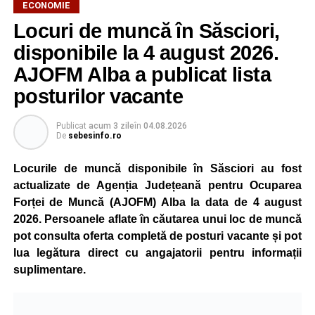
ECONOMIE
Potrivit unui comunicat al companiei, măsura va fi aplicată
Locuri de muncă în Săsciori,
gradual, în funcție de necesitățile sistemului energetic.
Reprezentanții Kronospan precizează că evoluția situației
disponibile la 4 august 2026.
este monitorizată permanent, iar activitatea va reveni la
AJOFM Alba a publicat lista
capacitate normală imediat ce condițiile vor permite.
posturilor vacante
Compania dă asigurări că oprirea temporară a unor linii
de producție nu va afecta livrările către clienți.
Publicat
acum 3 zile
în
04.08.2026
De
sebesinfo.ro
Kronospan se numără printre cei mai mari consumatori de
energie electrică din România. O parte din necesarul
Locurile de muncă disponibile în Săsciori au fost
energetic este acoperită prin producția proprie de energie,
actualizate de Agenția Județeană pentru Ocuparea
realizată cu ajutorul panourilor fotovoltaice și al unităților
Forței de Muncă (AJOFM) Alba la data de 4 august
de cogenerare.
2026. Persoanele aflate în căutarea unui loc de muncă
pot consulta oferta completă de posturi vacante și pot
Reprezentanții companiei afirmă că vor continua
lua legătura direct cu angajatorii pentru informații
colaborarea cu autoritățile și operatorii din domeniul
suplimentare.
energetic pentru a contribui la depășirea perioadei dificile
și la menținerea stabilității Sistemului Energetic Național.