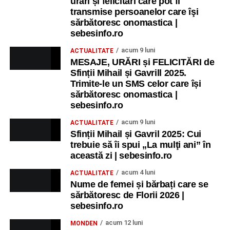
urări și felicitări care pot fi
transmise persoanelor care îşi
sărbătoresc onomastica |
sebesinfo.ro
acum 9 luni
ACTUALITATE
MESAJE, URĂRI și FELICITĂRI de
Sfinții Mihail și Gavrill 2025.
Trimite-le un SMS celor care își
sărbătoresc onomastica |
sebesinfo.ro
acum 9 luni
ACTUALITATE
Sfinții Mihail și Gavril 2025: Cui
trebuie să îi spui „La mulţi ani” în
această zi | sebesinfo.ro
acum 4 luni
ACTUALITATE
Nume de femei și bărbați care se
sărbătoresc de Florii 2026 |
sebesinfo.ro
acum 12 luni
MONDEN