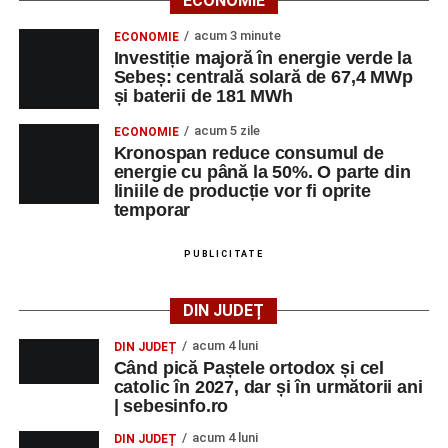
ECONOMIE
acum 3 minute
ECONOMIE
Investiție majoră în energie verde la
Sebeș: centrală solară de 67,4 MWp
și baterii de 181 MWh
acum 5 zile
ECONOMIE
Kronospan reduce consumul de
energie cu până la 50%. O parte din
liniile de producție vor fi oprite
temporar
PUBLICITATE
DIN JUDEȚ
acum 4 luni
DIN JUDEȚ
Când pică Paștele ortodox și cel
catolic în 2027, dar și în următorii ani
| sebesinfo.ro
acum 4 luni
DIN JUDEȚ