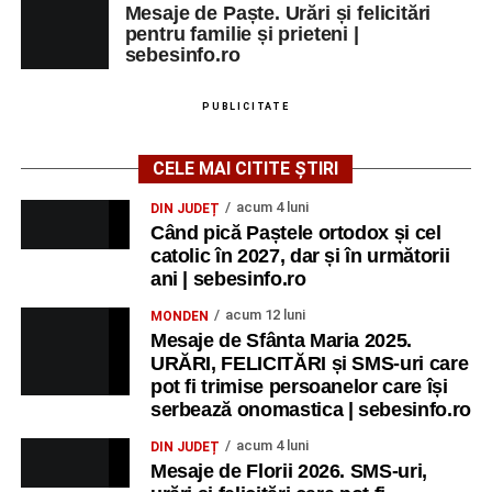
Mesaje de Paște. Urări și felicitări
pentru familie și prieteni |
sebesinfo.ro
PUBLICITATE
CELE MAI CITITE ȘTIRI
acum 4 luni
DIN JUDEȚ
Când pică Paștele ortodox și cel
catolic în 2027, dar și în următorii
ani | sebesinfo.ro
acum 12 luni
MONDEN
Mesaje de Sfânta Maria 2025.
URĂRI, FELICITĂRI și SMS-uri care
pot fi trimise persoanelor care își
serbează onomastica | sebesinfo.ro
acum 4 luni
DIN JUDEȚ
Mesaje de Florii 2026. SMS-uri,