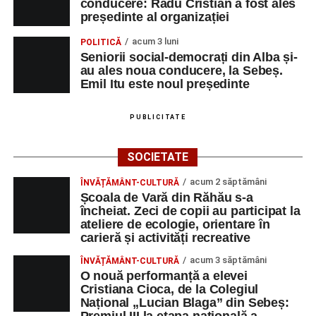
conducere: Radu Cristian a fost ales
președinte al organizației
acum 3 luni
POLITICĂ
Seniorii social-democrați din Alba și-
au ales noua conducere, la Sebeș.
Emil Itu este noul președinte
PUBLICITATE
SOCIETATE
acum 2 săptămâni
ÎNVĂȚĂMÂNT-CULTURĂ
Școala de Vară din Răhău s-a
încheiat. Zeci de copii au participat la
ateliere de ecologie, orientare în
carieră și activități recreative
acum 3 săptămâni
ÎNVĂȚĂMÂNT-CULTURĂ
O nouă performanță a elevei
Cristiana Cioca, de la Colegiul
Național „Lucian Blaga” din Sebeș: