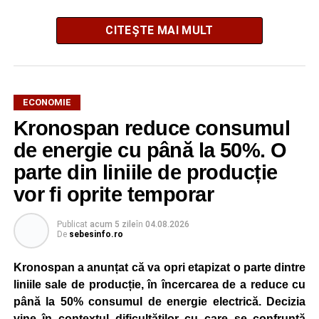
CITEȘTE MAI MULT
Antreprenorul general al proiectului este Simtel,
companie specializată în infrastructură și energie
ECONOMIE
regenerabilă și listată pe Piața Principală a Bursei de
Kronospan reduce consumul
Valori București. Contractul EPC are o valoare de
de energie cu până la 50%. O
aproximativ 217 milioane de lei, fără TVA.
parte din liniile de producție
Lucrările au început deja pe amplasamentul de la Sebeș.
vor fi oprite temporar
Echipele mobilizate pe șantier desfășoară în această
etapă lucrări de decopertare a stratului vegetal și
Publicat
acum 5 zile
în
04.08.2026
pregătire a terenului, urmând ca ulterior să fie instalate
De
sebesinfo.ro
structurile de susținere pentru panourile fotovoltaice.
Kronospan a anunțat că va opri etapizat o parte dintre
Demararea acestor operațiuni marchează intrarea
liniile sale de producție, în încercarea de a reduce cu
proiectului în faza efectivă de construcție.
până la 50% consumul de energie electrică. Decizia
vine în contextul dificultăților cu care se confruntă