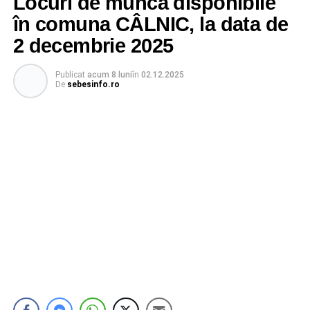
Locuri de muncă disponibile
în comuna CÂLNIC, la data de
2 decembrie 2025
Publicat
acum 8 luni
în
02.12.2025
De
sebesinfo.ro