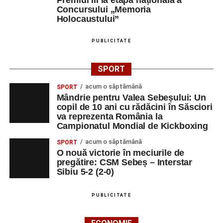
Premiul III la etapa națională a
Concursului „Memoria
Holocaustului”
PUBLICITATE
SPORT
acum o săptămână
SPORT
Mândrie pentru Valea Sebeșului: Un
copil de 10 ani cu rădăcini în Săsciori
va reprezenta România la
Campionatul Mondial de Kickboxing
acum o săptămână
SPORT
O nouă victorie în meciurile de
pregătire: CSM Sebeș – Interstar
Sibiu 5-2 (2-0)
PUBLICITATE