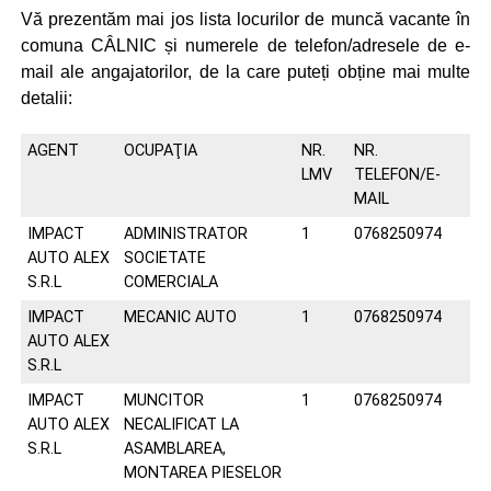
Vă prezentăm mai jos lista locurilor de muncă vacante în
comuna CÂLNIC și numerele de telefon/adresele de e-
mail ale angajatorilor, de la care puteți obține mai multe
detalii:
AGENT
OCUPAŢIA
NR.
NR.
LMV
TELEFON/E-
MAIL
IMPACT
ADMINISTRATOR
1
0768250974
AUTO ALEX
SOCIETATE
S.R.L
COMERCIALA
IMPACT
MECANIC AUTO
1
0768250974
AUTO ALEX
S.R.L
IMPACT
MUNCITOR
1
0768250974
AUTO ALEX
NECALIFICAT LA
S.R.L
ASAMBLAREA,
MONTAREA PIESELOR