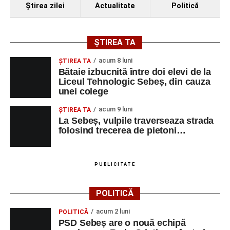
Ştirea zilei
Actualitate
Politică
ȘTIREA TA
acum 8 luni
ŞTIREA TA
Bătaie izbucnită între doi elevi de la
Liceul Tehnologic Sebeș, din cauza
unei colege
acum 9 luni
ŞTIREA TA
La Sebeș, vulpile traverseaza strada
folosind trecerea de pietoni…
PUBLICITATE
POLITICĂ
acum 2 luni
POLITICĂ
PSD Sebeș are o nouă echipă