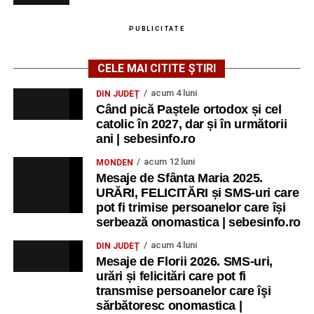
PUBLICITATE
CELE MAI CITITE ȘTIRI
acum 4 luni
DIN JUDEȚ
Când pică Paștele ortodox și cel
catolic în 2027, dar și în următorii
ani | sebesinfo.ro
acum 12 luni
MONDEN
Mesaje de Sfânta Maria 2025.
URĂRI, FELICITĂRI și SMS-uri care
pot fi trimise persoanelor care își
serbează onomastica | sebesinfo.ro
acum 4 luni
DIN JUDEȚ
Mesaje de Florii 2026. SMS-uri,
urări și felicitări care pot fi
transmise persoanelor care îşi
sărbătoresc onomastica |