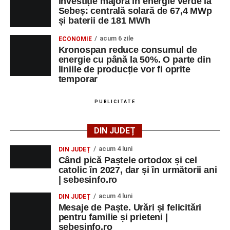
Investiție majoră în energie verde la
Sebeș: centrală solară de 67,4 MWp
și baterii de 181 MWh
acum 6 zile
ECONOMIE
Kronospan reduce consumul de
energie cu până la 50%. O parte din
liniile de producție vor fi oprite
temporar
PUBLICITATE
DIN JUDEȚ
acum 4 luni
DIN JUDEȚ
Când pică Paștele ortodox și cel
catolic în 2027, dar și în următorii ani
| sebesinfo.ro
acum 4 luni
DIN JUDEȚ
Mesaje de Paște. Urări și felicitări
pentru familie și prieteni |
sebesinfo.ro