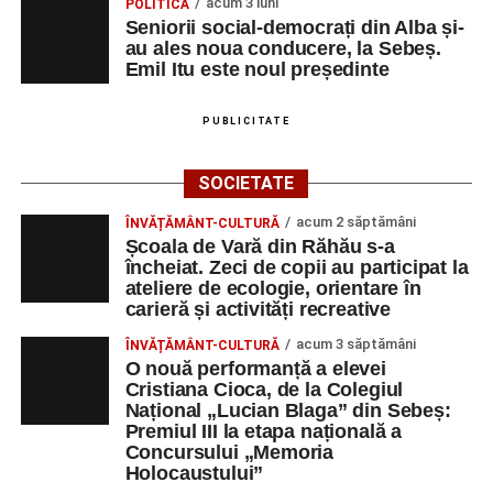
acum 3 luni
POLITICĂ
Seniorii social-democrați din Alba și-
au ales noua conducere, la Sebeș.
Emil Itu este noul președinte
PUBLICITATE
SOCIETATE
acum 2 săptămâni
ÎNVĂȚĂMÂNT-CULTURĂ
Școala de Vară din Răhău s-a
încheiat. Zeci de copii au participat la
ateliere de ecologie, orientare în
carieră și activități recreative
acum 3 săptămâni
ÎNVĂȚĂMÂNT-CULTURĂ
O nouă performanță a elevei
Cristiana Cioca, de la Colegiul
Național „Lucian Blaga” din Sebeș:
Premiul III la etapa națională a
Concursului „Memoria
Holocaustului”