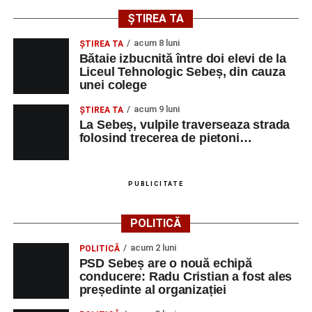
transportate la spital
ȘTIREA TA
Investiție majoră în energie verde la Sebeș:
acum 8 luni
centrală solară de 67,4 MWp și baterii de 181 MWh
ŞTIREA TA
Bătaie izbucnită între doi elevi de la
O nouă viață salvată de pompierii din Sebeș. Un
Liceul Tehnologic Sebeș, din cauza
unei colege
cățel a fost scos în siguranță de sub o stivă de
bușteni
acum 9 luni
ŞTIREA TA
La Sebeș, vulpile traverseaza strada
folosind trecerea de pietoni…
PUBLICITATE
POLITICĂ
acum 2 luni
POLITICĂ
PSD Sebeș are o nouă echipă
conducere: Radu Cristian a fost ales
președinte al organizației