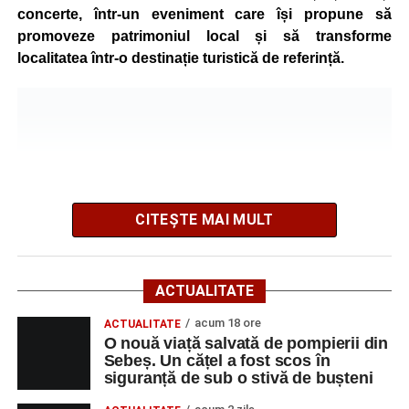
concerte, într-un eveniment care își propune să
promoveze patrimoniul local și să transforme
Adaugă-ne ca sursă preferată
localitatea într-o destinație turistică de referință.
Urmărește-ne pe Google News
Ultimele știri din Sebeș
Accident rutier pe DN 67C, la Martinie: două
autoturisme implicate, patru persoane
CITEȘTE MAI MULT
transportate la spital
Investiție majoră în energie verde la Sebeș:
centrală solară de 67,4 MWp și baterii de 181 MWh
ACTUALITATE
O nouă viață salvată de pompierii din Sebeș. Un
acum 18 ore
ACTUALITATE
Festivalul este organizat de
Asociația AGORA – Născuți
O nouă viață salvată de pompierii din
cățel a fost scos în siguranță de sub o stivă de
Liberi
, în parteneriat cu
Primăria Comunei Gârbova
și
Sebeș. Un cățel a fost scos în
bușteni
Ordinul Cetății Mühlbach
, iar accesul publicului va fi
siguranță de sub o stivă de bușteni
gratuit pe întreaga durată a manifestării.