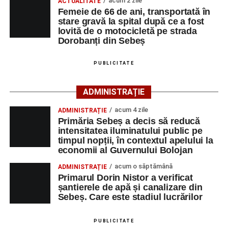
acum 2 zile
ACTUALITATE
Femeie de 66 de ani, transportată în
Cetatea Greavilor și zona centrală a comunei vor fi
stare gravă la spital după ce a fost
transformate într-un spațiu dedicat Evului Mediu, unde
lovită de o motocicletă pe strada
vizitatorii vor putea asista la demonstrații de luptă, turniruri
Dorobanți din Sebeș
cavalerești, parade medievale, dansuri săsești și ateliere
interactive de meșteșuguri. Programul va fi completat de
PUBLICITATE
concerte, recitaluri susținute de artiști locali și petreceri cu
DJ organizate în fiecare seară.
ADMINISTRAȚIE
La eveniment vor participa aproximativ zece trupe și
acum 4 zile
ADMINISTRAȚIE
Primăria Sebeș a decis să reducă
ordine medievale din țară, printre care Ordinul Cetății
intensitatea iluminatului public pe
Mühlbach, Mercenarii din Asserculis, Grupul Nosa și
timpul nopții, în contextul apelului la
Străjerii Cetății Gârbova, alături de alți artiști și invitați.
economii al Guvernului Bolojan
acum o săptămână
ADMINISTRAȚIE
Programul festivalului este împărțit pe trei teme distincte.
Primarul Dorin Nistor a verificat
Ziua de vineri va fi dedicată legendelor, folclorului și
șantierele de apă și canalizare din
creaturilor mitice. Sâmbătă, considerată ziua principală a
Sebeș. Care este stadiul lucrărilor
festivalului, va aduce cele mai spectaculoase momente,
inclusiv turniruri cavalerești, procesiunea de ridicare în
PUBLICITATE