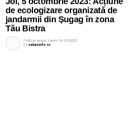
Joi, 5 octombrie 2023: Acțiune
de ecologizare organizată de
jandarmii din Șugag în zona
Tău Bistra
Publicat
acum 3 ani
în
04.10.2023
De
sebesinfo.ro