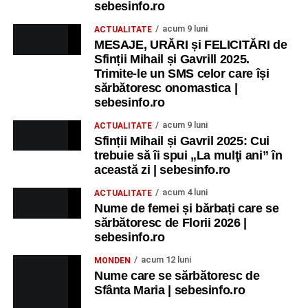
sebesinfo.ro
acum 9 luni
ACTUALITATE
MESAJE, URĂRI și FELICITĂRI de
Sfinții Mihail și Gavrill 2025.
Trimite-le un SMS celor care își
sărbătoresc onomastica |
sebesinfo.ro
acum 9 luni
ACTUALITATE
Sfinții Mihail și Gavril 2025: Cui
trebuie să îi spui „La mulţi ani” în
această zi | sebesinfo.ro
acum 4 luni
ACTUALITATE
Nume de femei și bărbați care se
sărbătoresc de Florii 2026 |
sebesinfo.ro
acum 12 luni
MONDEN
Nume care se sărbătoresc de
Sfânta Maria | sebesinfo.ro