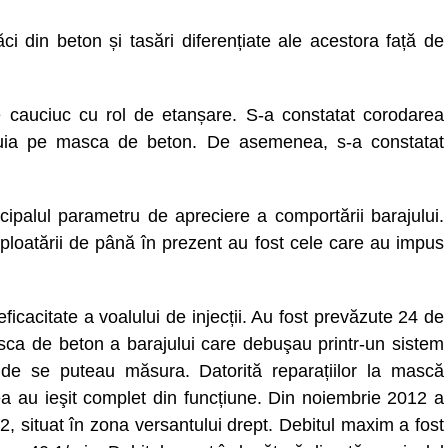
ăci din beton și tasări diferențiate ale acestora față de
de cauciuc cu rol de etanșare. S-a constatat corodarea
tuia pe masca de beton. De asemenea, s-a constatat
cipalul parametru de apreciere a comportării barajului.
exploatării de până în prezent au fost cele care au impus
 eficacitate a voalului de injecții. Au fost prevăzute 24 de
masca de beton a barajului care debuşau printr-un sistem
unde se puteau măsura. Datorită reparațiilor la mască
tea au ieşit complet din funcțiune. Din noiembrie 2012 a
 situat în zona versantului drept. Debitul maxim a fost