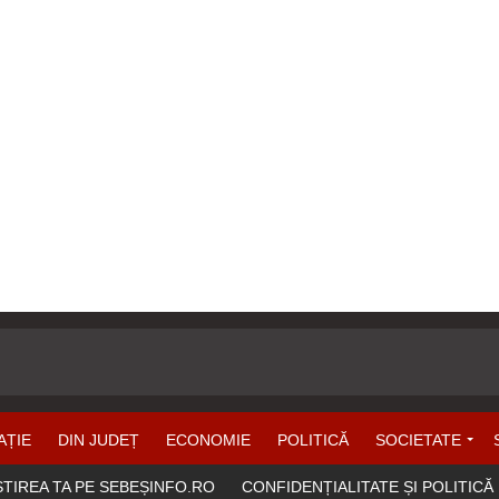
AȚIE
DIN JUDEȚ
ECONOMIE
POLITICĂ
SOCIETATE
ȘTIREA TA PE SEBEȘINFO.RO
CONFIDENȚIALITATE ȘI POLITICĂ