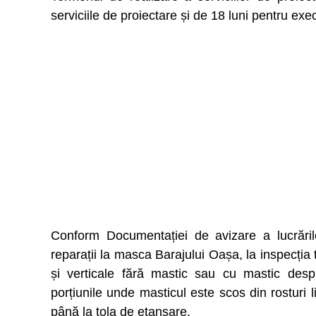
serviciile de proiectare și de 18 luni pentru execu
Conform Documentației de avizare a lucrărilo
reparații la masca Barajului Oașa, la inspecția t
și verticale fără mastic sau cu mastic desp
porțiunile unde masticul este scos din rosturi li
până la tola de etanșare.