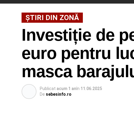
ȘTIRI DIN ZONĂ
Investiție de p
euro pentru luc
masca barajul
Publicat
acum 1 an
în
11.06.2025
De
sebesinfo.ro