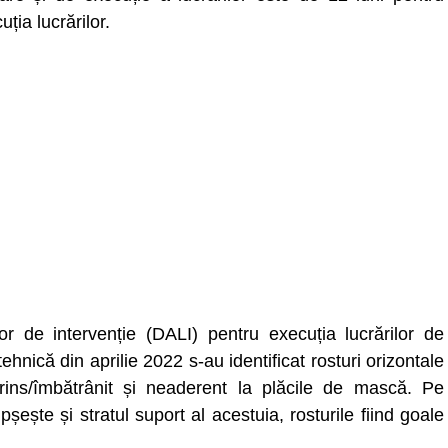
ția lucrărilor.
r de intervenție (DALI) pentru execuția lucrărilor de
ehnică din aprilie 2022 s-au identificat rosturi orizontale
rins/îmbătrânit și neaderent la plăcile de mască. Pe
pșește și stratul suport al acestuia, rosturile fiind goale