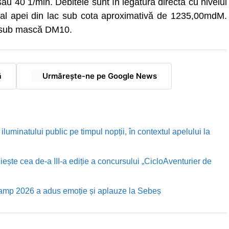
sau 40 1/min. Debitele sunt în legătură directă cu nivelul
l al apei din lac sub cota aproximativă de 1235,00mdM.
e sub mască DM10.
ă
Urmărește-ne pe Google News
luminatului public pe timpul nopții, în contextul apelului la
te cea de-a III-a ediție a concursului „CicloAventurier de
Camp 2026 a adus emoție și aplauze la Sebeș