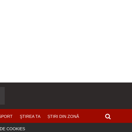
SPORT
ŞTIREA TA
ȘTIRI DIN ZONĂ
 DE COOKIES