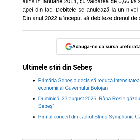
atins în ianuarie 2014, cu valoarea de 0,66 l/s 
apei din lac. Debitele se anulează la un nive
Din anul 2022 a început să debiteze drenul d
Adaugă-ne ca sursă preferat
Ultimele știri din Sebeș
Primăria Sebeș a decis să reducă intensitatea i
economii al Guvernului Bolojan
Duminică, 23 august 2026, Râpa Roșie găzduieș
Sebeș”
Primul concert din cadrul String Symphonic 