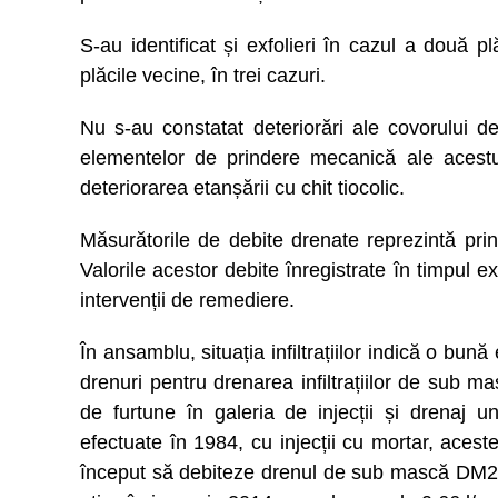
S-au identificat și exfolieri în cazul a două pl
plăcile vecine, în trei cazuri.
Nu s-au constatat deteriorări ale covorului 
elementelor de prindere mecanică ale aces
deteriorarea etanșării cu chit tiocolic.
Măsurătorile de debite drenate reprezintă prin
Valorile acestor debite înregistrate în timpul 
intervenții de remediere.
În ansamblu, situația infiltrațiilor indică o bună
drenuri pentru drenarea infiltrațiilor de sub 
de furtune în galeria de injecții și drenaj 
efectuate în 1984, cu injecții cu mortar, aces
început să debiteze drenul de sub mască DM22,