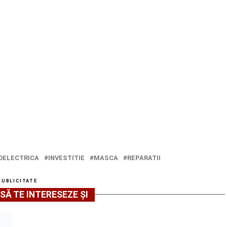
OELECTRICA
INVESTITIE
MASCA
REPARATII
PUBLICITATE
SĂ TE INTERESEZE ȘI