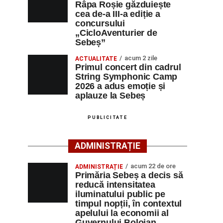
Râpa Roșie găzduiește
cea de-a III-a ediție a
concursului
„CicloAventurier de
Sebeș”
acum 2 zile
ACTUALITATE
Primul concert din cadrul
String Symphonic Camp
2026 a adus emoție și
aplauze la Sebeș
PUBLICITATE
ADMINISTRAȚIE
acum 22 de ore
ADMINISTRAȚIE
Primăria Sebeș a decis să
reducă intensitatea
iluminatului public pe
timpul nopții, în contextul
apelului la economii al
Guvernului Bolojan