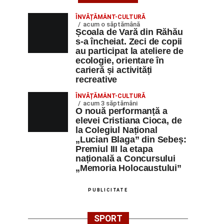
ÎNVĂȚĂMÂNT-CULTURĂ
acum o săptămână
Școala de Vară din Răhău
s-a încheiat. Zeci de copii
au participat la ateliere de
ecologie, orientare în
carieră și activități
recreative
ÎNVĂȚĂMÂNT-CULTURĂ
acum 3 săptămâni
O nouă performanță a
elevei Cristiana Cioca, de
la Colegiul Național
„Lucian Blaga” din Sebeș:
Premiul III la etapa
națională a Concursului
„Memoria Holocaustului”
PUBLICITATE
SPORT