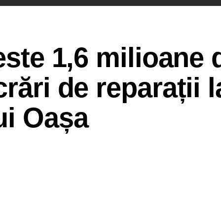
este 1,6 milioane 
rări de reparații l
ui Oașa