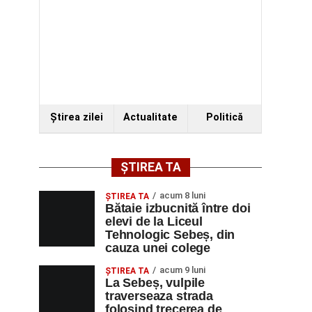
Ştirea zilei
Actualitate
Politică
ȘTIREA TA
acum 8 luni
ŞTIREA TA
Bătaie izbucnită între doi
elevi de la Liceul
Tehnologic Sebeș, din
cauza unei colege
acum 9 luni
ŞTIREA TA
La Sebeș, vulpile
traverseaza strada
folosind trecerea de