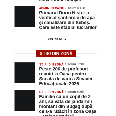
acum 6 zile
ADMINISTRAȚIE
Primarul Dorin Nistor a
verificat șantierele de apă
și canalizare din Sebeș.
Care este stadiul lucrărilor
PUBLICITATE
ȘTIRI DIN ZONĂ
acum 3 zile
ȘTIRI DIN ZONĂ
Peste 200 de profesori
reuniți la Oașa pentru
Școala de vară a Sinaxei
Educaționale 2026
acum 4 zile
ȘTIRI DIN ZONĂ
Familie cu un copil de 2
ani, salvată de jandarmii
montani din Șugag după
ce s-a rătăcit în zona Oașa