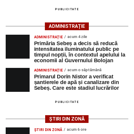
grave și a fost transportată la spital pentru acordarea de
PUBLICITATE
îngrijiri medicale de specialitate.
ADMINISTRAȚIE
Motociclistul a fost testat cu aparatul etilotest, rezultatul
fiind negativ.
acum 4 zile
ADMINISTRAȚIE
Primăria Sebeș a decis să reducă
Polițiștii continuă cercetările pentru stabilirea tuturor
intensitatea iluminatului public pe
împrejurărilor în care s-a produs accidentul, în cadrul unui
timpul nopții, în contextul apelului la
economii al Guvernului Bolojan
dosar penal întocmit pentru săvârșirea infracțiunii de
vătămare corporală din culpă.
acum o săptămână
ADMINISTRAȚIE
Primarul Dorin Nistor a verificat
șantierele de apă și canalizare din
Sebeș. Care este stadiul lucrărilor
Adaugă-ne ca sursă preferată
PUBLICITATE
Urmărește-ne pe Google News
ȘTIRI DIN ZONĂ
Ultimele știri din Sebeș
acum 6 ore
ȘTIRI DIN ZONĂ