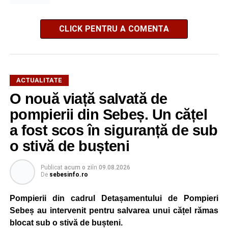
CLICK PENTRU A COMENTA
ACTUALITATE
O nouă viață salvată de
pompierii din Sebeș. Un cățel
a fost scos în siguranță de sub
o stivă de bușteni
Publicat
acum o zi
în
09.08.2026
De
sebesinfo.ro
Pompierii din cadrul Detașamentului de Pompieri
Sebeș au intervenit pentru salvarea unui cățel rămas
blocat sub o stivă de bușteni.