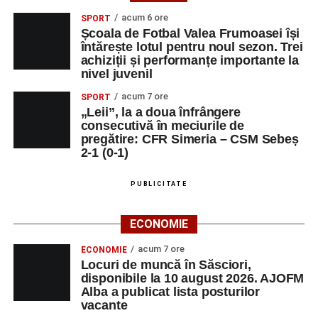
acum 6 ore
SPORT
Școala de Fotbal Valea Frumoasei își
întărește lotul pentru noul sezon. Trei
achiziții și performanțe importante la
nivel juvenil
acum 7 ore
SPORT
„Leii”, la a doua înfrângere
consecutivă în meciurile de
pregătire: CFR Simeria – CSM Sebeș
2-1 (0-1)
PUBLICITATE
ECONOMIE
acum 7 ore
ECONOMIE
Locuri de muncă în Săsciori,
disponibile la 10 august 2026. AJOFM
Alba a publicat lista posturilor
vacante