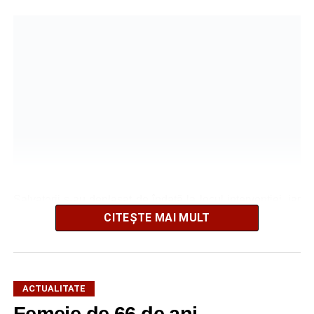
Salvatorii s-au deplasat de îndată la locul intervenției, iar
după o operațiune de scurtă durată au reușit să extragă
CITEȘTE MAI MULT
animalul în siguranță. Cățelul a fost scos teafăr și
nevătămat, spre bucuria celor care au asistat la
intervenție.
ACTUALITATE
Pentru pompierii din Sebeș, fiecare misiune este
Femeie de 66 de ani,