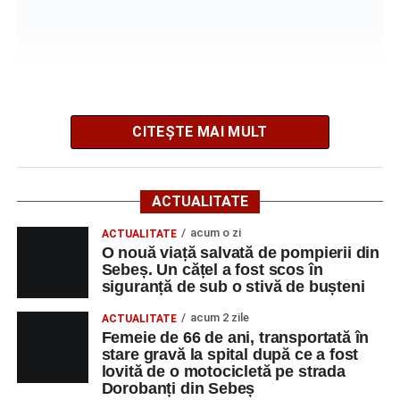
Cum s-a produs accidentul rutier de pe DN 67C, în
urma căruia patru persoane au ajuns la spital
CITEȘTE MAI MULT
Potrivit informațiilor transmise de polițiști, în jurul orei
09:39, Poliția Municipiului Sebeș a fost sesizată, prin
ACTUALITATE
SNUAU 112, cu privire la producerea unui eveniment
rutier soldat cu victime.
acum o zi
ACTUALITATE
O nouă viață salvată de pompierii din
Sebeș. Un cățel a fost scos în
La fața locului s-au deplasat polițiștii rutieri, care au
siguranță de sub o stivă de bușteni
stabilit că un bărbat de 53 de ani, din Sebeș, conducea o
motocicletă pe direcția Daia Română – Sebeș. Acesta ar
acum 2 zile
ACTUALITATE
fi surprins și accidentat o femeie de 66 de ani, din Sebeș,
Femeie de 66 de ani, transportată în
stare gravă la spital după ce a fost
care traversa strada printr-un loc nepermis.
lovită de o motocicletă pe strada
Dorobanți din Sebeș
În urma impactului, femeia a suferit leziuni corporale