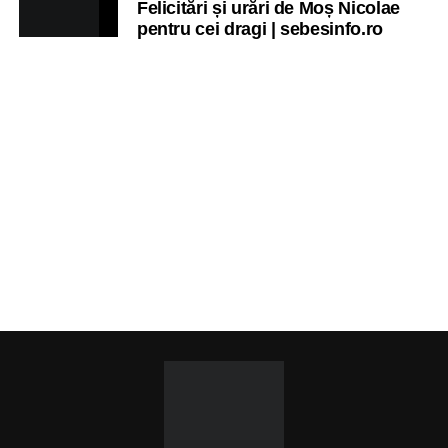
Felicitări și urări de Moș Nicolae
pentru cei dragi | sebesinfo.ro