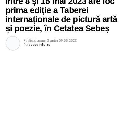
Între 8 și 15 mai 2023 are loc
prima ediție a Taberei
internaționale de pictură artă
și poezie, în Cetatea Sebeș
Publicat
acum 3 ani
în
09.05.2023
De
sebesinfo.ro