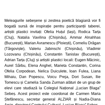
Meleagurile sebeșene și zestrea poetică blagiană vor fi
bogată sursă de inspirație pentru participanții taberei,
artiștii plastici invitați: Ofelia Huțul (Iași), Rodica Tarța
(Cluj), Natalia Vavilina (Chișinău), Ammar Alnahhas
(București), Marian Avramescu (Ploiești), Corneliu Drăgan
(Târgoviște), Valeriu Jabinschi (Chișinău), Vladimir
Lozovanu (Chișinău), Constantin Tanislav (București),
Adrian Tarța (Cluj) și artiștii plastici locali: Eugen Măcinic,
Aurel Sârbu, Elena Anghel, Marieta Constantin, Corina
Ofelia Corpodean, Nelica Duiculete, Ioan Fulea, Liana
Mihaiu, Dan Popescu, Voicu Preja, Dori Susan, Ilie
Tomescu și Camelia Sanda Zurman alături de un grup de
elevi care studiază la Colegiul Național „Lucian Blaga”
Sebeș. Acest proiect este coordonat de Carmen Maria
Ștefănescu, secretar general ALZIAR și Nadia-Diana
Arsin, directorul Centrului Cultural „Lucian Blaga” Sebeș.