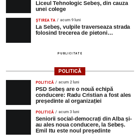
Liceul Tehnologic Sebeș, din cauza
unei colege
acum 9 luni
ŞTIREA TA
La Sebeș, vulpile traverseaza strada
folosind trecerea de pietoni…
PUBLICITATE
POLITICĂ
acum 2 luni
POLITICĂ
PSD Sebeș are o nouă echipă
conducere: Radu Cristian a fost ales
președinte al organizației
acum 3 luni
POLITICĂ
Seniorii social-democrați din Alba și-
au ales noua conducere, la Sebeș.
Emil Itu este noul președinte