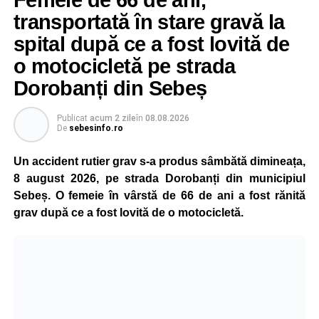
importantă, indiferent dacă este vorba despre salvarea
transportată în stare gravă la
unei persoane sau a unui animal.
spital după ce a fost lovită de
„Pentru noi, fiecare viață contează!”
, au transmis
o motocicletă pe strada
reprezentanții ISU Alba.
Dorobanți din Sebeș
Publicat
acum 2 zile
în
08.08.2026
Adaugă-ne ca sursă preferată
De
sebesinfo.ro
Un accident rutier grav s-a produs sâmbătă dimineața,
Urmărește-ne pe Google News
8 august 2026, pe strada Dorobanți din municipiul
Sebeș. O femeie în vârstă de 66 de ani a fost rănită
Ultimele știri din Sebeș
grav după ce a fost lovită de o motocicletă.
Incendiu la un autoturism pe Autostrada A1, în zona
localității Sibișeni
Școala de Fotbal Valea Frumoasei își întărește
lotul pentru noul sezon. Trei achiziții și performanțe
importante la nivel juvenil