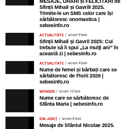
MESAJE, URĂRI și FELICITĂRI de
Sfinții Mihail și Gavrill 2025.
Trimite-le un SMS celor care își
sărbătoresc onomastica |
sebesinfo.ro
acum 9 luni
ACTUALITATE
Sfinții Mihail și Gavril 2025: Cui
trebuie să îi spui „La mulţi ani” în
această zi | sebesinfo.ro
acum 4 luni
ACTUALITATE
Nume de femei și bărbați care se
sărbătoresc de Florii 2026 |
sebesinfo.ro
acum 12 luni
MONDEN
Nume care se sărbătoresc de
Sfânta Maria | sebesinfo.ro
acum 8 luni
DIN JUDEȚ
Mesaje de Sfântul Nicolae 2025.