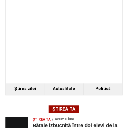
Ştirea zilei
Actualitate
Politică
ȘTIREA TA
acum 8 luni
ŞTIREA TA
Bătaie izbucnită între doi elevi de la