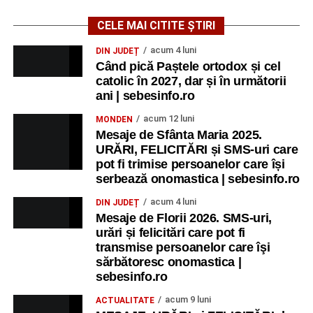
CELE MAI CITITE ȘTIRI
acum 4 luni
DIN JUDEȚ
Când pică Paștele ortodox și cel
catolic în 2027, dar și în următorii
ani | sebesinfo.ro
acum 12 luni
MONDEN
Mesaje de Sfânta Maria 2025.
URĂRI, FELICITĂRI și SMS-uri care
pot fi trimise persoanelor care își
serbează onomastica | sebesinfo.ro
acum 4 luni
DIN JUDEȚ
Mesaje de Florii 2026. SMS-uri,
urări și felicitări care pot fi
transmise persoanelor care îşi
sărbătoresc onomastica |
sebesinfo.ro
acum 9 luni
ACTUALITATE