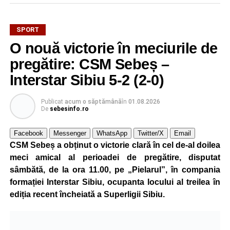
SPORT
O nouă victorie în meciurile de
Mama sa este originară din satul Țonea, comuna
Săsciori, iar legătura puternică cu România și cu locurile
pregătire: CSM Sebeș –
natale ale familiei a stat la baza deciziei de a concura
Interstar Sibiu 5-2 (2-0)
pentru țara mamei sale.
Publicat
acum o săptămână
în
01.08.2026
La doar 10 ani, Pablo are deja un palmares impresionant.
De
sebesinfo.ro
Practică kickboxing de la vârsta de 4 ani, iar prin
antrenamente zilnice și multă disciplină a ajuns să obțină
Facebook
Messenger
WhatsApp
Twitter/X
Email
rezultate remarcabile încă de la o vârstă fragedă.
CSM Sebeș a obținut o victorie clară în cel de-al doilea
meci amical al perioadei de pregătire, disputat
La numai 8 ani, a câștigat toate centurile importante din
sâmbătă, de la ora 11.00, pe „Pielarul”, în compania
competițiile de kickboxing dedicate copiilor, iar în același
formației Interstar Sibiu, ocupanta locului al treilea în
an a obținut și centura neagră, performanță rar întâlnită la
ediția recent încheiată a Superligii Sibiu.
un sportiv atât de tânăr.