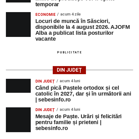
temporar
acum 4 zile
ECONOMIE
Locuri de muncă în Săsciori,
disponibile la 4 august 2026. AJOFM
Alba a publicat lista posturilor
vacante
PUBLICITATE
DIN JUDEȚ
acum 4 luni
DIN JUDEȚ
Când pică Paștele ortodox și cel
catolic în 2027, dar și în următorii ani
| sebesinfo.ro
acum 4 luni
DIN JUDEȚ
Mesaje de Paște. Urări și felicitări
pentru familie și prieteni |
sebesinfo.ro