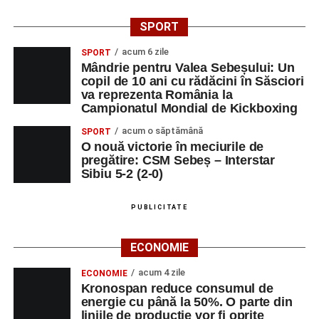
SPORT
acum 6 zile
SPORT
Mândrie pentru Valea Sebeșului: Un
copil de 10 ani cu rădăcini în Săsciori
va reprezenta România la
Campionatul Mondial de Kickboxing
acum o săptămână
SPORT
O nouă victorie în meciurile de
pregătire: CSM Sebeș – Interstar
Sibiu 5-2 (2-0)
PUBLICITATE
ECONOMIE
acum 4 zile
ECONOMIE
Kronospan reduce consumul de
energie cu până la 50%. O parte din
liniile de producție vor fi oprite