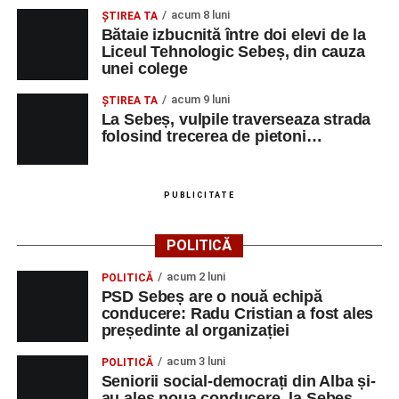
acum 8 luni
ŞTIREA TA
Bătaie izbucnită între doi elevi de la
Liceul Tehnologic Sebeș, din cauza
unei colege
acum 9 luni
ŞTIREA TA
La Sebeș, vulpile traverseaza strada
folosind trecerea de pietoni…
PUBLICITATE
POLITICĂ
acum 2 luni
POLITICĂ
PSD Sebeș are o nouă echipă
conducere: Radu Cristian a fost ales
președinte al organizației
acum 3 luni
POLITICĂ
Seniorii social-democrați din Alba și-
au ales noua conducere, la Sebeș.