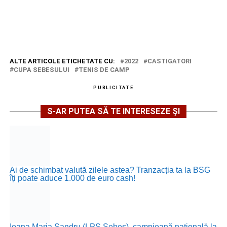
ALTE ARTICOLE ETICHETATE CU:
2022
CASTIGATORI
CUPA SEBESULUI
TENIS DE CAMP
PUBLICITATE
S-AR PUTEA SĂ TE INTERESEZE ȘI
Ai de schimbat valută zilele astea? Tranzacția ta la BSG
îți poate aduce 1.000 de euro cash!
Ioana Maria Șandru (LPS Sebeș), campioană națională la