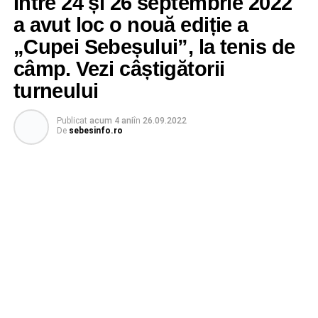
Între 24 și 26 septembrie 2022
a avut loc o nouă ediție a
„Cupei Sebeșului”, la tenis de
câmp. Vezi câștigătorii
turneului
Publicat
acum 4 ani
în
26.09.2022
De
sebesinfo.ro