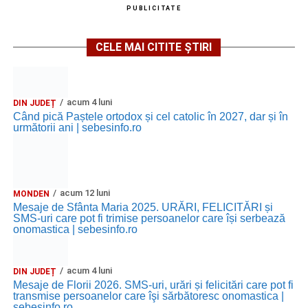
PUBLICITATE
CELE MAI CITITE ȘTIRI
acum 4 luni
DIN JUDEȚ
Când pică Paștele ortodox și cel catolic în 2027, dar și în
următorii ani | sebesinfo.ro
acum 12 luni
MONDEN
Mesaje de Sfânta Maria 2025. URĂRI, FELICITĂRI și
SMS-uri care pot fi trimise persoanelor care își serbează
onomastica | sebesinfo.ro
acum 4 luni
DIN JUDEȚ
Mesaje de Florii 2026. SMS-uri, urări și felicitări care pot fi
transmise persoanelor care îşi sărbătoresc onomastica |
sebesinfo.ro