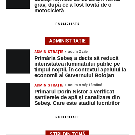
În spatele performanțelor sale se află ani de muncă,
Davel, Ursu, St. Radu, Cătană, Moise, Radac, Moș,
grav, după ce a fost lovită de o
susținerea familiei și dorința de a demonstra că pasiunea
motocicletă
Cosma, Șerb, C.L. Lancrănjan și Ghițan. Nicola a
și perseverența pot depăși orice graniță. În drumul său
absentat motivat.
spre Campionatul Mondial, Pablo este sprijinit și de
PUBLICITATE
unchiul său din județul Alba, omul de afaceri Valer Bodea,
La partida disputată în această dimineață pe „Pielarul” a
fondatorul companiei Bodea Impact Construct SRL, care îi
fost prezentă și o mică galerie a formației din Sebeș, care
ADMINISTRAȚIE
este sponsor oficial.
și-a încurajat echipa pe întreaga durată a jocului.
acum 2 zile
ADMINISTRAȚIE
Primăria Sebeș a decis să reducă
intensitatea iluminatului public pe
timpul nopții, în contextul apelului la
economii al Guvernului Bolojan
acum o săptămână
ADMINISTRAȚIE
Primarul Dorin Nistor a verificat
șantierele de apă și canalizare din
Sebeș. Care este stadiul lucrărilor
PUBLICITATE
ȘTIRI DIN ZONĂ