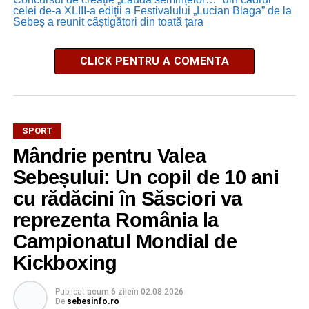
celei de-a XLIII-a ediții a Festivalului „Lucian Blaga” de la
Sebeș a reunit câștigători din toată țara
CLICK PENTRU A COMENTA
SPORT
Mândrie pentru Valea
Sebeșului: Un copil de 10 ani
cu rădăcini în Săsciori va
reprezenta România la
Campionatul Mondial de
Kickboxing
Publicat
acum 6 zile
în
02.08.2026
De
sebesinfo.ro