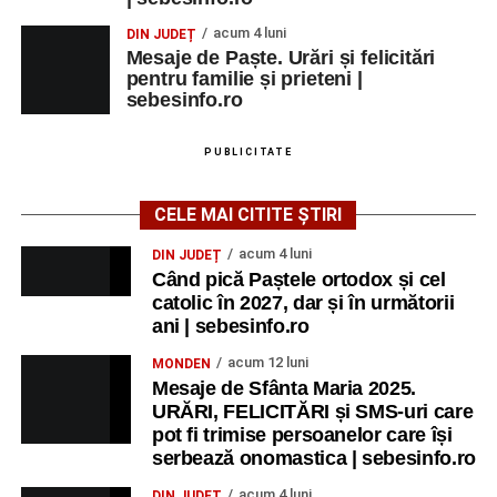
acum 4 luni
DIN JUDEȚ
Mesaje de Paște. Urări și felicitări
pentru familie și prieteni |
sebesinfo.ro
PUBLICITATE
CELE MAI CITITE ȘTIRI
acum 4 luni
DIN JUDEȚ
Când pică Paștele ortodox și cel
catolic în 2027, dar și în următorii
ani | sebesinfo.ro
acum 12 luni
MONDEN
Mesaje de Sfânta Maria 2025.
URĂRI, FELICITĂRI și SMS-uri care
pot fi trimise persoanelor care își
serbează onomastica | sebesinfo.ro
acum 4 luni
DIN JUDEȚ