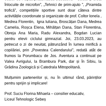
înlocuite de microfon”, „Tehnici de prim-ajuto ”, „Piramida
trofică”, competițiile sportive sunt doar câteva dintre
activitățile coordonate și organizate de prof. Coltor Ionela ,
Medrea Florentin, Igna Iuliana, Broscățan Dana, Medrea
Camelia, Roșca Elena, Mihălțan Dana, Stan Florentina,
Obreja Ana Maria, Radu Alexandra, Bogdan Lucian
pentru elevii ciclului gimnazial. Joi, 23.03.2023, au
petrecut o zi de neuitat, pătrunzând în lumea mirifică a
copilăriei, prin „Povestea Calendarului”, redată atât de
frumos la Porumbacu de Jos. Aventura a continuat pe
Valea Avrigului, la Brambura Park, dar și în Sibiu, la
Grădina Zoologică și Catedrala Mitropolitană.
Mulțumim partenerilor și, nu în ultimul rând, părinților
pentru sprijin și implicare!
Prof. Suciu Florina Mihaela – consilier educativ,
Liceul Tehnologic Sebeș