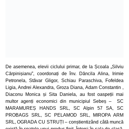
De asemenea, elevii ciclului primar, de la Școala „Silviu
Cărpinișianu”, coordonați de înv. Dăncila Alina, Irimie
Petronela, Stăvar Gligor, Schiau Paraschiva, Fofeldea
Ligia, Andrei Alexandra, Groza Diana, Adam Constantin ,
Diaconu Monica și Sita Daniela, au fost oaspeții mai
multor agenți economici din municipiul Sebeș – SC
MARAMUREȘ HANDS SRL, SC Alpin 57 SA, SC
PROBAGS SRL, SC PELAMOD SRL, MIROPA ARM
SRL, OGRADA CU STRUȚI – conștientizând câtă muncă
există în spatele unui produs finit. Întorși în sala de clasă,