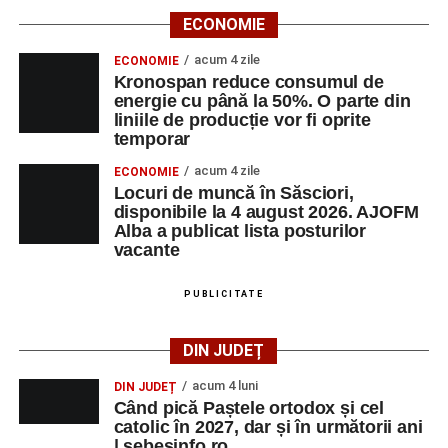
ECONOMIE
acum 4 zile
ECONOMIE
Kronospan reduce consumul de
energie cu până la 50%. O parte din
liniile de producție vor fi oprite
temporar
acum 4 zile
ECONOMIE
Locuri de muncă în Săsciori,
disponibile la 4 august 2026. AJOFM
Alba a publicat lista posturilor
vacante
PUBLICITATE
DIN JUDEȚ
acum 4 luni
DIN JUDEȚ
Când pică Paștele ortodox și cel
catolic în 2027, dar și în următorii ani
| sebesinfo.ro