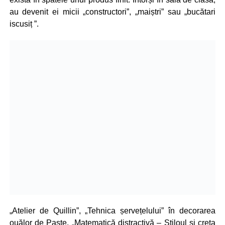
au devenit ei micii „constructori”, „maiștri” sau „bucătari
iscusiț ”.
„Atelier de Quillin”, „Tehnica șervețelului” în decorarea
ouălor de Paște, „Matematică distractivă – Stiloul și creta