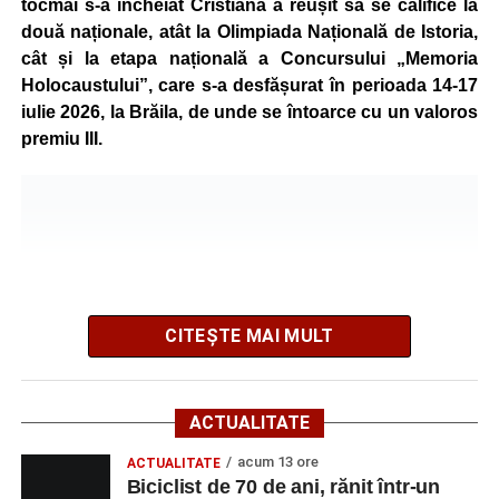
tocmai s-a încheiat Cristiana a reușit să se califice la
Programul a inclus și activități de dexteritate manuală, în
două naționale, atât la Olimpiada Națională de Istoria,
cadrul cărora participanții au realizat desene și lucrări
cât și la etapa națională a Concursului „Memoria
artistice, precum și sesiuni de karaoke, muzică și jocuri
Holocaustului”, care s-a desfășurat în perioada 14-17
sportive, care au încurajat mișcarea și colaborarea în
iulie 2026, la Brăila, de unde se întoarce cu un valoros
echipă.
premiu III.
Școala de Vară s-a încheiat cu activitatea „Călătorie în
jurul lumii”, prin care copiii au descoperit, într-un mod
interactiv, tradiții, obiceiuri și informații interesante din
diferite țări.
La finalul programului, reprezentanții Direcției de
CITEȘTE MAI MULT
Asistență Socială Sebeș au transmis mulțumiri copiilor
pentru implicare și entuziasm, dar și părinților pentru
încrederea acordată instituției și pentru participarea celor
ACTUALITATE
mici la activitățile organizate.
acum 13 ore
ACTUALITATE
Potrivit organizatorilor, astfel de programe vor continua și
Biciclist de 70 de ani, rănit într-un
în perioada următoare, scopul fiind acela de a oferi