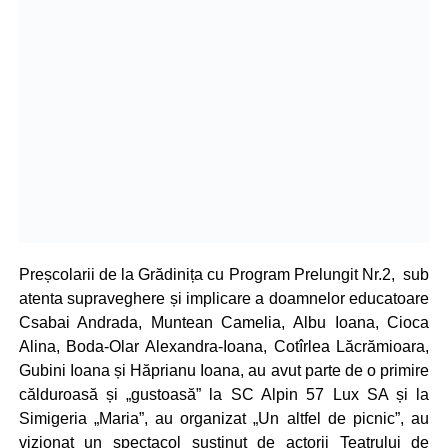
Preșcolarii de la Grădinița cu Program Prelungit Nr.2, sub
atenta supraveghere și implicare a doamnelor educatoare
Csabai Andrada, Muntean Camelia, Albu Ioana, Cioca
Alina, Boda-Olar Alexandra-Ioana, Cotîrlea Lăcrămioara,
Gubini Ioana și Hăprianu Ioana, au avut parte de o primire
călduroasă și „gustoasă” la SC Alpin 57 Lux SA și la
Simigeria „Maria”, au organizat „Un altfel de picnic”, au
vizionat un spectacol susținut de actorii Teatrului de