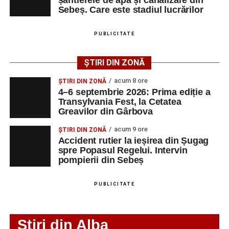
Sebeș. Care este stadiul lucrărilor
Adaugă-ne ca sursă preferată
PUBLICITATE
Urmărește-ne pe Google News
ȘTIRI DIN ZONĂ
Ultimele știri din Sebeș
acum 8 ore
ȘTIRI DIN ZONĂ
4–6 septembrie 2026: Prima ediție a
4–6 septembrie 2026: Prima ediție a Transylvania
Transylvania Fest, la Cetatea
Fest, la Cetatea Greavilor din Gârbova
Greavilor din Gârbova
Accident rutier la ieșirea din Șugag spre Popasul
acum 9 ore
ȘTIRI DIN ZONĂ
Regelui. Intervin pompierii din Sebeș
Accident rutier la ieșirea din Șugag
spre Popasul Regelui. Intervin
Biciclist de 70 de ani, rănit într-un accident rutier
pompierii din Sebeș
produs pe strada Dorobanți din Sebeș
PUBLICITATE
Stiri din Alba