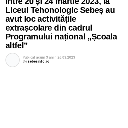
Între 20 și 24 martie 2023, la
Liceul Tehonologic Sebeș au
avut loc activitățile
extrașcolare din cadrul
Programului național „Școala
altfel”
Publicat
acum 3 ani
în
26.03.2023
De
sebesinfo.ro