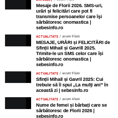
Mesaje de Florii 2026. SMS-uri,
urări și felicitări care pot fi
transmise persoanelor care îşi
sărbătoresc onomastica |
sebesinfo.ro
acum 9 luni
ACTUALITATE
MESAJE, URĂRI și FELICITĂRI de
Sfinții Mihail și Gavrill 2025.
Trimite-le un SMS celor care își
sărbătoresc onomastica |
sebesinfo.ro
acum 9 luni
ACTUALITATE
Sfinții Mihail și Gavril 2025: Cui
trebuie să îi spui „La mulţi ani” în
această zi | sebesinfo.ro
acum 4 luni
ACTUALITATE
Nume de femei și bărbați care se
sărbătoresc de Florii 2026 |
sebesinfo.ro