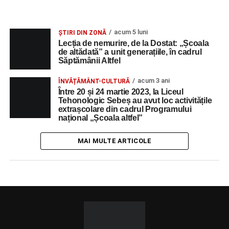
acum 5 luni
ȘTIRI DIN ZONĂ
Lecția de nemurire, de la Dostat: „Școala
de altădată” a unit generațiile, în cadrul
Săptămânii Altfel
acum 3 ani
ÎNVĂȚĂMÂNT-CULTURĂ
Între 20 și 24 martie 2023, la Liceul
Tehonologic Sebeș au avut loc activitățile
extrașcolare din cadrul Programului
național „Școala altfel”
MAI MULTE ARTICOLE