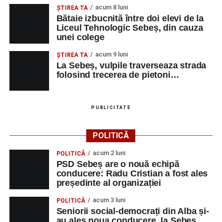
acum 8 luni
ŞTIREA TA
Bătaie izbucnită între doi elevi de la
Liceul Tehnologic Sebeș, din cauza
unei colege
acum 9 luni
ŞTIREA TA
La Sebeș, vulpile traverseaza strada
folosind trecerea de pietoni…
PUBLICITATE
POLITICĂ
acum 2 luni
POLITICĂ
PSD Sebeș are o nouă echipă
conducere: Radu Cristian a fost ales
președinte al organizației
acum 3 luni
POLITICĂ
Seniorii social-democrați din Alba și-
au ales noua conducere, la Sebeș.