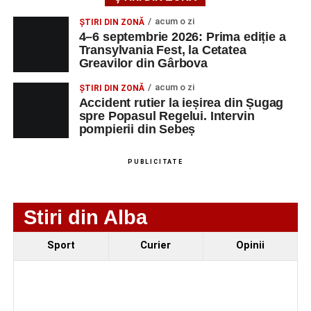
Accident pe strada Dorobanți din Sebeș: fermeie
acum o zi
ȘTIRI DIN ZONĂ
de 66 de ani rănită grav, după ce a fost lovită de o
4–6 septembrie 2026: Prima ediție a
motocicletă
Transylvania Fest, la Cetatea
Greavilor din Gârbova
4–6 septembrie 2026: Prima ediție a Transylvania
Fest, la Cetatea Greavilor din Gârbova
acum o zi
ȘTIRI DIN ZONĂ
Accident rutier la ieșirea din Șugag
spre Popasul Regelui. Intervin
pompierii din Sebeș
PUBLICITATE
Stiri din Alba
Sport
Curier
Opinii