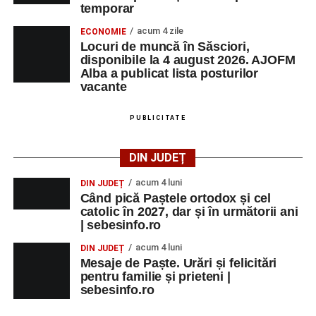
temporar
acum 4 zile
ECONOMIE
Locuri de muncă în Săsciori,
disponibile la 4 august 2026. AJOFM
Alba a publicat lista posturilor
vacante
PUBLICITATE
DIN JUDEȚ
acum 4 luni
DIN JUDEȚ
Când pică Paștele ortodox și cel
catolic în 2027, dar și în următorii ani
| sebesinfo.ro
acum 4 luni
DIN JUDEȚ
Mesaje de Paște. Urări și felicitări
pentru familie și prieteni |
sebesinfo.ro