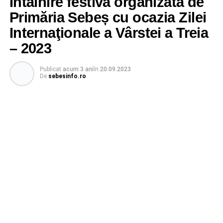
Întâlnire festivă organizată de
Primăria Sebeș cu ocazia Zilei
Internaţionale a Vârstei a Treia
– 2023
Publicat
acum 3 ani
în
20.09.2023
De
sebesinfo.ro