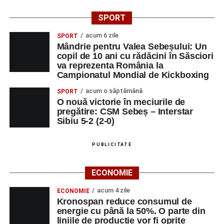
SPORT
acum 6 zile
SPORT
Mândrie pentru Valea Sebeșului: Un
copil de 10 ani cu rădăcini în Săsciori
va reprezenta România la
Campionatul Mondial de Kickboxing
acum o săptămână
SPORT
O nouă victorie în meciurile de
pregătire: CSM Sebeș – Interstar
Sibiu 5-2 (2-0)
PUBLICITATE
ECONOMIE
acum 4 zile
ECONOMIE
Kronospan reduce consumul de
energie cu până la 50%. O parte din
liniile de producție vor fi oprite