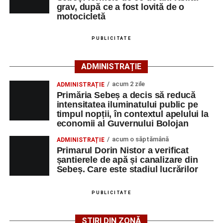
cercetărilor și stabilirea împrejurărilor exacte în care s-a
grav, după ce a fost lovită de o
produs accidentul. De asemenea, aceștia acționează
motocicletă
pentru fluidizarea traficului rutier în zonă.
PUBLICITATE
ACTUALIZARE:
„Victima, o persoană de sex feminin de
66 ani, va fi transportată la UPU Alba Iulia”
, a mai
ADMINISTRAȚIE
transmis ISU Alba.
acum 2 zile
ADMINISTRAȚIE
Primăria Sebeș a decis să reducă
intensitatea iluminatului public pe
timpul nopții, în contextul apelului la
Adaugă-ne ca sursă preferată
economii al Guvernului Bolojan
acum o săptămână
ADMINISTRAȚIE
Urmărește-ne pe Google News
Primarul Dorin Nistor a verificat
șantierele de apă și canalizare din
Sebeș. Care este stadiul lucrărilor
Ultimele știri din Sebeș
Femeie de 66 de ani, transportată în stare gravă la
PUBLICITATE
spital după ce a fost lovită de o motocicletă pe
strada Dorobanți din Sebeș
ȘTIRI DIN ZONĂ