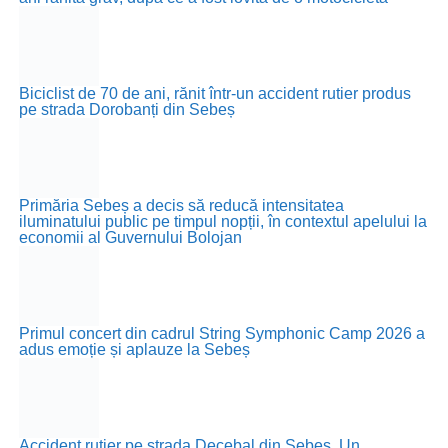
Biciclist de 70 de ani, rănit într-un accident rutier produs
pe strada Dorobanți din Sebeș
Primăria Sebeș a decis să reducă intensitatea
iluminatului public pe timpul nopții, în contextul apelului la
economii al Guvernului Bolojan
Primul concert din cadrul String Symphonic Camp 2026 a
adus emoție și aplauze la Sebeș
Accident rutier pe strada Decebal din Sebeș. Un