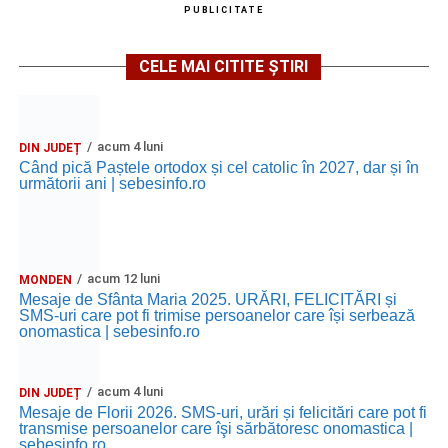
PUBLICITATE
CELE MAI CITITE ȘTIRI
acum 4 luni
DIN JUDEȚ
Când pică Paștele ortodox și cel catolic în 2027, dar și în
următorii ani | sebesinfo.ro
acum 12 luni
MONDEN
Mesaje de Sfânta Maria 2025. URĂRI, FELICITĂRI și
SMS-uri care pot fi trimise persoanelor care își serbează
onomastica | sebesinfo.ro
acum 4 luni
DIN JUDEȚ
Mesaje de Florii 2026. SMS-uri, urări și felicitări care pot fi
transmise persoanelor care îşi sărbătoresc onomastica |
sebesinfo.ro