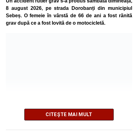
Un accident rutier grav s-a produs sâmbătă dimineața,
8 august 2026, pe strada Dorobanți din municipiul
Sebeș. O femeie în vârstă de 66 de ani a fost rănită
grav după ce a fost lovită de o motocicletă.
CITEȘTE MAI MULT
Potrivit informațiilor transmise de polițiști, în jurul orei
09:39, Poliția Municipiului Sebeș a fost sesizată, prin