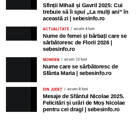
Sfinții Mihail și Gavril 2025: Cui
trebuie să îi spui „La mulţi ani” în
această zi | sebesinfo.ro
acum 4 luni
ACTUALITATE
Nume de femei și bărbați care se
sărbătoresc de Florii 2026 |
sebesinfo.ro
acum 12 luni
MONDEN
Nume care se sărbătoresc de
Sfânta Maria | sebesinfo.ro
acum 8 luni
DIN JUDEȚ
Mesaje de Sfântul Nicolae 2025.
Felicitări și urări de Moș Nicolae
pentru cei dragi | sebesinfo.ro