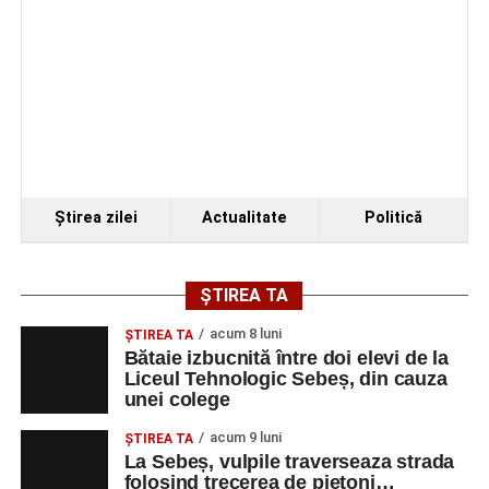
Ştirea zilei
Actualitate
Politică
ȘTIREA TA
acum 8 luni
ŞTIREA TA
Bătaie izbucnită între doi elevi de la
Liceul Tehnologic Sebeș, din cauza
unei colege
acum 9 luni
ŞTIREA TA
La Sebeș, vulpile traverseaza strada
folosind trecerea de pietoni…