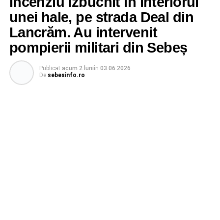
Incenziu izbucnit în interiorul
unei hale, pe strada Deal din
Lancrăm. Au intervenit
pompierii militari din Sebeș
Publicat
acum 2 luni
în
03.06.2026
De
sebesinfo.ro