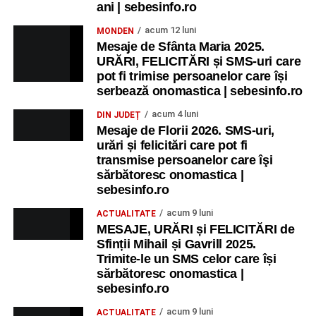
ani | sebesinfo.ro
acum 12 luni
MONDEN
Mesaje de Sfânta Maria 2025.
URĂRI, FELICITĂRI și SMS-uri care
pot fi trimise persoanelor care își
serbează onomastica | sebesinfo.ro
acum 4 luni
DIN JUDEȚ
Mesaje de Florii 2026. SMS-uri,
urări și felicitări care pot fi
transmise persoanelor care îşi
sărbătoresc onomastica |
sebesinfo.ro
acum 9 luni
ACTUALITATE
MESAJE, URĂRI și FELICITĂRI de
Sfinții Mihail și Gavrill 2025.
Trimite-le un SMS celor care își
sărbătoresc onomastica |
sebesinfo.ro
acum 9 luni
ACTUALITATE