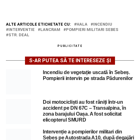
ALTE ARTICOLE ETICHETATE CU:
HALA
INCENDIU
INTERVENTIE
LANCRAM
POMPIERI MILITARI SEBES
STR. DEAL
PUBLICITATE
S-AR PUTEA SĂ TE INTERESEZE ȘI
Incendiu de vegetație uscată în Sebeș.
Pompierii intervin pe strada Pădurenilor
Doi motocicliști au fost răniți într-un
accident pe DN 67C – Transalpina, în
zona barajului Oașa. A fost solicitat
elicopterul SMURD
Intervenție a pompierilor militari din
Sebeș pe Autostrada A10, după degajări