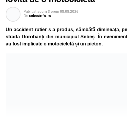
care traversa strada printr-un loc nepermis.
Publicat
acum 3 ore
în
08.08.2026
De
sebesinfo.ro
În urma impactului, femeia a suferit leziuni corporale
grave și a fost transportată la spital pentru acordarea de
Un accident rutier s-a produs, sâmbătă dimineața, pe
îngrijiri medicale de specialitate.
strada Dorobanți din municipiul Sebeș. În eveniment
au fost implicate o motocicletă și un pieton.
Motociclistul a fost testat cu aparatul etilotest, rezultatul
fiind negativ.
Polițiștii continuă cercetările pentru stabilirea tuturor
împrejurărilor în care s-a produs accidentul, în cadrul unui
dosar penal întocmit pentru săvârșirea infracțiunii de
vătămare corporală din culpă.
Adaugă-ne ca sursă preferată
Urmărește-ne pe Google News