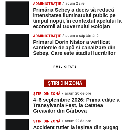
acum 2 zile
ADMINISTRAȚIE
Primăria Sebeș a decis să reducă
intensitatea iluminatului public pe
timpul nopții, în contextul apelului la
Adaugă-ne ca sursă preferată
economii al Guvernului Bolojan
acum o săptămână
ADMINISTRAȚIE
Urmărește-ne pe Google News
Primarul Dorin Nistor a verificat
șantierele de apă și canalizare din
Sebeș. Care este stadiul lucrărilor
Ultimele știri din Sebeș
Femeie de 66 de ani, transportată în stare gravă la
PUBLICITATE
spital după ce a fost lovită de o motocicletă pe
strada Dorobanți din Sebeș
ȘTIRI DIN ZONĂ
Accident pe strada Dorobanți din Sebeș: fermeie
acum 20 de ore
ȘTIRI DIN ZONĂ
de 66 de ani rănită grav, după ce a fost lovită de o
4–6 septembrie 2026: Prima ediție a
motocicletă
Transylvania Fest, la Cetatea
Greavilor din Gârbova
4–6 septembrie 2026: Prima ediție a Transylvania
Fest, la Cetatea Greavilor din Gârbova
acum 22 de ore
ȘTIRI DIN ZONĂ
Accident rutier la ieșirea din Șugag