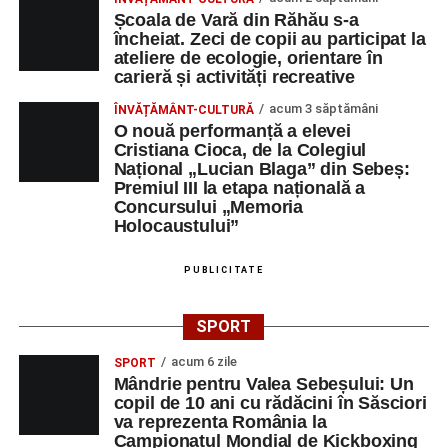
Școala de Vară din Răhău s-a
încheiat. Zeci de copii au participat la
ateliere de ecologie, orientare în
carieră și activități recreative
acum 3 săptămâni
ÎNVĂȚĂMÂNT-CULTURĂ
O nouă performanță a elevei
Cristiana Cioca, de la Colegiul
Național „Lucian Blaga” din Sebeș:
Premiul III la etapa națională a
Concursului „Memoria
Holocaustului”
PUBLICITATE
SPORT
acum 6 zile
SPORT
Mândrie pentru Valea Sebeșului: Un
copil de 10 ani cu rădăcini în Săsciori
va reprezenta România la
Campionatul Mondial de Kickboxing