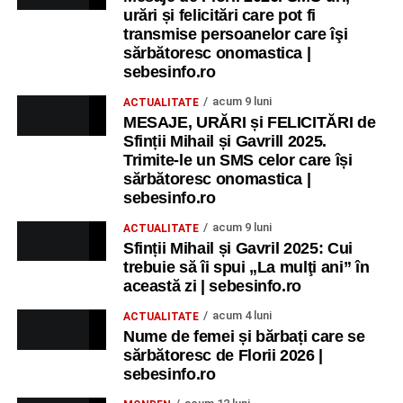
urări și felicitări care pot fi
transmise persoanelor care îşi
sărbătoresc onomastica |
sebesinfo.ro
acum 9 luni
ACTUALITATE
MESAJE, URĂRI și FELICITĂRI de
Sfinții Mihail și Gavrill 2025.
Trimite-le un SMS celor care își
sărbătoresc onomastica |
sebesinfo.ro
acum 9 luni
ACTUALITATE
Sfinții Mihail și Gavril 2025: Cui
trebuie să îi spui „La mulţi ani” în
această zi | sebesinfo.ro
acum 4 luni
ACTUALITATE
Nume de femei și bărbați care se
sărbătoresc de Florii 2026 |
sebesinfo.ro