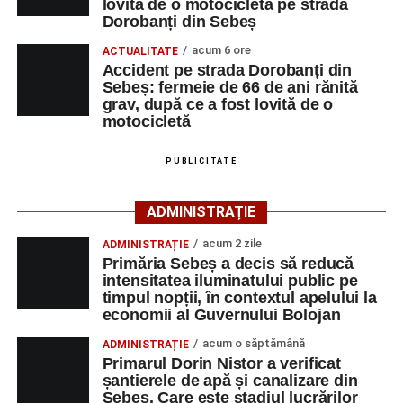
lovită de o motocicletă pe strada
de 66 de ani rănită grav, după ce a fost lovită de o
un echipaj de Terapie Intensivă Mobilă, pentru acordarea
Dorobanți din Sebeș
motocicletă
primului ajutor medical și asigurarea măsurilor specifice.
acum 6 ore
ACTUALITATE
4–6 septembrie 2026: Prima ediție a Transylvania
Accident pe strada Dorobanți din
Polițiștii s-au deplasat la fața locului pentru efectuarea
Fest, la Cetatea Greavilor din Gârbova
Sebeș: fermeie de 66 de ani rănită
cercetărilor și stabilirea împrejurărilor exacte în care s-a
grav, după ce a fost lovită de o
produs accidentul. De asemenea, aceștia acționează
motocicletă
pentru fluidizarea traficului rutier în zonă.
PUBLICITATE
ACTUALIZARE:
„Victima, o persoană de sex feminin de
66 ani, va fi transportată la UPU Alba Iulia”
, a mai
ADMINISTRAȚIE
transmis ISU Alba.
acum 2 zile
ADMINISTRAȚIE
Primăria Sebeș a decis să reducă
intensitatea iluminatului public pe
timpul nopții, în contextul apelului la
Adaugă-ne ca sursă preferată
economii al Guvernului Bolojan
acum o săptămână
ADMINISTRAȚIE
Urmărește-ne pe Google News
Primarul Dorin Nistor a verificat
șantierele de apă și canalizare din
Sebeș. Care este stadiul lucrărilor
Ultimele știri din Sebeș