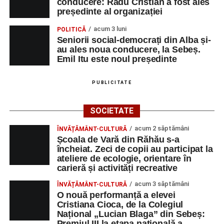
conducere: Radu Cristian a fost ales
președinte al organizației
acum 3 luni
POLITICĂ
Seniorii social-democrați din Alba și-
au ales noua conducere, la Sebeș.
Emil Itu este noul președinte
PUBLICITATE
SOCIETATE
acum 2 săptămâni
ÎNVĂȚĂMÂNT-CULTURĂ
Școala de Vară din Răhău s-a
încheiat. Zeci de copii au participat la
ateliere de ecologie, orientare în
carieră și activități recreative
acum 3 săptămâni
ÎNVĂȚĂMÂNT-CULTURĂ
O nouă performanță a elevei
Cristiana Cioca, de la Colegiul
Național „Lucian Blaga” din Sebeș:
Premiul III la etapa națională a