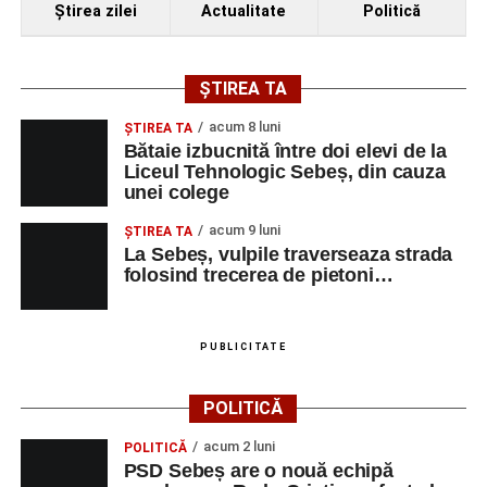
Ştirea zilei
Actualitate
Politică
ȘTIREA TA
acum 8 luni
ŞTIREA TA
Bătaie izbucnită între doi elevi de la
Liceul Tehnologic Sebeș, din cauza
unei colege
acum 9 luni
ŞTIREA TA
La Sebeș, vulpile traverseaza strada
folosind trecerea de pietoni…
PUBLICITATE
POLITICĂ
acum 2 luni
POLITICĂ
PSD Sebeș are o nouă echipă