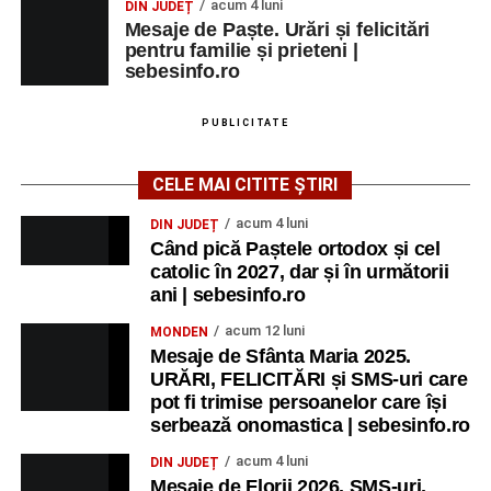
acum 4 luni
DIN JUDEȚ
Mesaje de Paște. Urări și felicitări
pentru familie și prieteni |
sebesinfo.ro
PUBLICITATE
CELE MAI CITITE ȘTIRI
acum 4 luni
DIN JUDEȚ
Când pică Paștele ortodox și cel
catolic în 2027, dar și în următorii
ani | sebesinfo.ro
acum 12 luni
MONDEN
Mesaje de Sfânta Maria 2025.
URĂRI, FELICITĂRI și SMS-uri care
pot fi trimise persoanelor care își
serbează onomastica | sebesinfo.ro
acum 4 luni
DIN JUDEȚ
Mesaje de Florii 2026. SMS-uri,