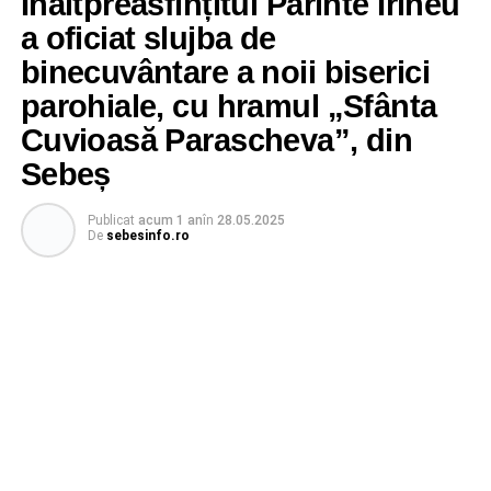
Înaltpreasfințitul Părinte Irineu
a oficiat slujba de
binecuvântare a noii biserici
parohiale, cu hramul „Sfânta
Cuvioasă Parascheva”, din
Sebeș
Publicat
acum 1 an
în
28.05.2025
De
sebesinfo.ro