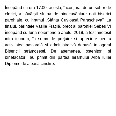
Începând cu ora 17.00, acesta, înconjurat de un sobor de
clerici, a săvârșit slujba de binecuvântare noii biserici
parohiale, cu hramul „Sfânta Cuvioasă Parascheva”. La
finalul, părintele Vasile Frățilă, preot al parohiei Sebeș VI
începând cu luna noiembrie a anului 2019, a fost hirotesit
întru iconom, în semn de prețuire și apreciere pentru
activitatea pastorală și administrativă depusă în ogorul
Bisericii strămoșești. De asemenea, ostenitorii și
binefăcătorii au primit din partea Ierarhului Alba Iuliei
Diplome de aleasă cinstire.