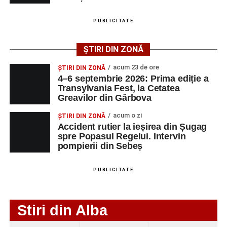
Femeie de 66 de ani, transportată în stare gravă la
PUBLICITATE
spital după ce a fost lovită de o motocicletă pe
strada Dorobanți din Sebeș
ȘTIRI DIN ZONĂ
Accident pe strada Dorobanți din Sebeș: fermeie
acum 23 de ore
ȘTIRI DIN ZONĂ
de 66 de ani rănită grav, după ce a fost lovită de o
4–6 septembrie 2026: Prima ediție a
motocicletă
Transylvania Fest, la Cetatea
Greavilor din Gârbova
4–6 septembrie 2026: Prima ediție a Transylvania
Fest, la Cetatea Greavilor din Gârbova
acum o zi
ȘTIRI DIN ZONĂ
Accident rutier la ieșirea din Șugag
spre Popasul Regelui. Intervin
pompierii din Sebeș
PUBLICITATE
Stiri din Alba