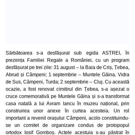
Sărbătoarea s-a desfășurat sub egida ASTREI, în
prezența Familiei Regale a României, cu un program
desfășurat pe trei zile: 31 august – la Baia de Criș, Țebea,
Abrud și Câmpeni; 1 septembrie – Muntele Găina, Vidra
de Sus, Câmpeni, Turda; 2 septembrie – Cluj. Cu această
ocazie, a fost renovat cimitirul din Țebea, s-a așezat o
cruce comemorativă pe Muntele Găina și s-a transformat
casa natală a lui Avram Iancu în muzeu național, prin
construirea unor anexe în curtea acesteia. Un rol
important a revenit orașului Câmpeni, acolo constituindu-
se un comitet de organizare condus de protopopul
ortodox Iosif Gomboș. Actele acestuia s-au păstrat în