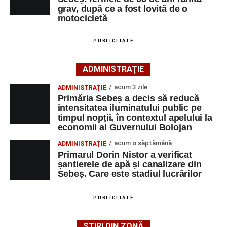
Polițiștii s-au deplasat la fața locului pentru efectuarea
Fest, la Cetatea Greavilor din Gârbova
grav, după ce a fost lovită de o
cercetărilor și stabilirea împrejurărilor exacte în care s-a
motocicletă
produs accidentul. De asemenea, aceștia acționează
pentru fluidizarea traficului rutier în zonă.
PUBLICITATE
Facebook
Messenger
WhatsApp
Twitter/X
Email
ACTUALIZARE:
„Victima, o persoană de sex feminin de
ADMINISTRAȚIE
66 ani, va fi transportată la UPU Alba Iulia”
, a mai
transmis ISU Alba.
acum 3 zile
ADMINISTRAȚIE
Primăria Sebeș a decis să reducă
intensitatea iluminatului public pe
timpul nopții, în contextul apelului la
economii al Guvernului Bolojan
Adaugă-ne ca sursă preferată
acum o săptămână
ADMINISTRAȚIE
Primarul Dorin Nistor a verificat
Urmărește-ne pe Google News
șantierele de apă și canalizare din
Sebeș. Care este stadiul lucrărilor
Ultimele știri din Sebeș
PUBLICITATE
Femeie de 66 de ani, transportată în stare gravă la
spital după ce a fost lovită de o motocicletă pe
ȘTIRI DIN ZONĂ