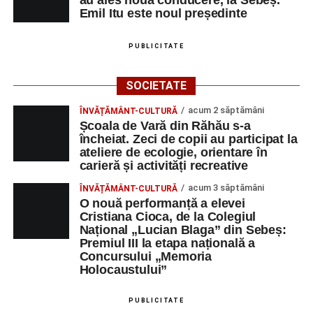
Emil Itu este noul președinte
PUBLICITATE
SOCIETATE
acum 2 săptămâni
ÎNVĂȚĂMÂNT-CULTURĂ
Școala de Vară din Răhău s-a
încheiat. Zeci de copii au participat la
ateliere de ecologie, orientare în
carieră și activități recreative
acum 3 săptămâni
ÎNVĂȚĂMÂNT-CULTURĂ
O nouă performanță a elevei
Cristiana Cioca, de la Colegiul
Național „Lucian Blaga” din Sebeș:
Premiul III la etapa națională a
Concursului „Memoria
Holocaustului”
PUBLICITATE