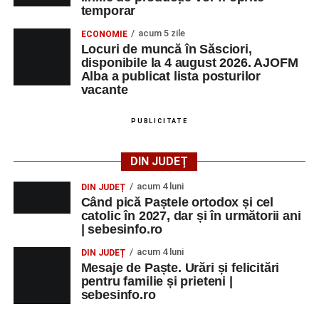
temporar
acum 5 zile
ECONOMIE
Locuri de muncă în Săsciori,
disponibile la 4 august 2026. AJOFM
Alba a publicat lista posturilor
vacante
PUBLICITATE
DIN JUDEȚ
acum 4 luni
DIN JUDEȚ
Când pică Paștele ortodox și cel
catolic în 2027, dar și în următorii ani
| sebesinfo.ro
acum 4 luni
DIN JUDEȚ
Mesaje de Paște. Urări și felicitări
pentru familie și prieteni |
sebesinfo.ro