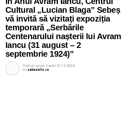
În Anul Avram Iancu, Centrul
Cultural „Lucian Blaga” Sebeș
vă invită să vizitați expoziția
temporară „Serbările
Centenarului nașterii lui Avram
Iancu (31 august – 2
septembrie 1924)”
Publicat
acum 2 ani
în
01.12.2024
De
sebesinfo.ro