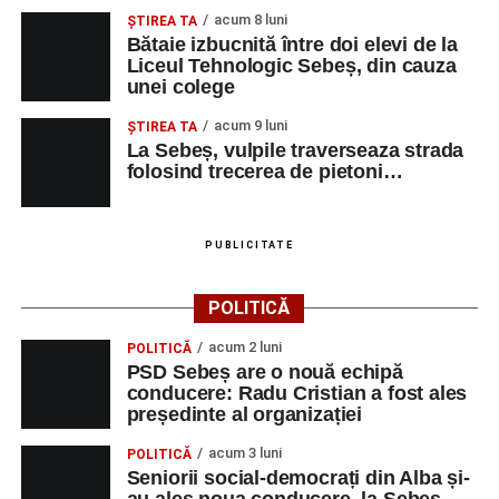
acum 8 luni
ŞTIREA TA
Bătaie izbucnită între doi elevi de la
Liceul Tehnologic Sebeș, din cauza
unei colege
acum 9 luni
ŞTIREA TA
La Sebeș, vulpile traverseaza strada
folosind trecerea de pietoni…
PUBLICITATE
POLITICĂ
acum 2 luni
POLITICĂ
PSD Sebeș are o nouă echipă
conducere: Radu Cristian a fost ales
președinte al organizației
acum 3 luni
POLITICĂ
Seniorii social-democrați din Alba și-
au ales noua conducere, la Sebeș.