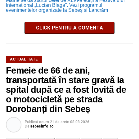
Mâine se dă startul celei de XLVI-a ediții a Festivalului
Internațional „Lucian Blaga”. Vezi programul
evenimentelor organizate la Sebeș și Lancrăm
CLICK PENTRU A COMENTA
ACTUALITATE
Femeie de 66 de ani,
transportată în stare gravă la
spital după ce a fost lovită de
o motocicletă pe strada
Dorobanți din Sebeș
Publicat
acum 21 de ore
în
08.08.2026
De
sebesinfo.ro