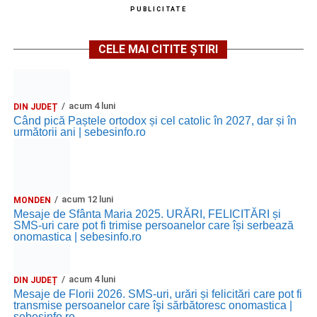
PUBLICITATE
CELE MAI CITITE ȘTIRI
acum 4 luni
DIN JUDEȚ
Când pică Paștele ortodox și cel catolic în 2027, dar și în
următorii ani | sebesinfo.ro
acum 12 luni
MONDEN
Mesaje de Sfânta Maria 2025. URĂRI, FELICITĂRI și
SMS-uri care pot fi trimise persoanelor care își serbează
onomastica | sebesinfo.ro
acum 4 luni
DIN JUDEȚ
Mesaje de Florii 2026. SMS-uri, urări și felicitări care pot fi
transmise persoanelor care îşi sărbătoresc onomastica |
sebesinfo.ro