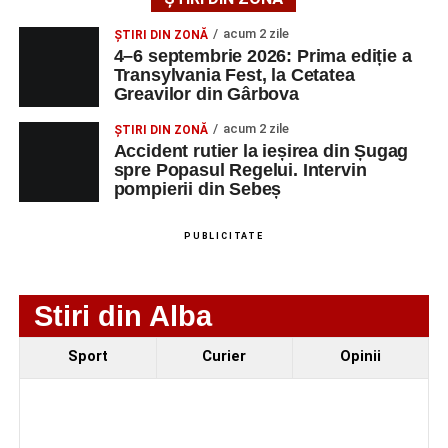
strada Dorobanți din Sebeș
acum 2 zile
ȘTIRI DIN ZONĂ
Accident pe strada Dorobanți din Sebeș: fermeie
4–6 septembrie 2026: Prima ediție a
de 66 de ani rănită grav, după ce a fost lovită de o
Transylvania Fest, la Cetatea
Greavilor din Gârbova
motocicletă
4–6 septembrie 2026: Prima ediție a Transylvania
acum 2 zile
ȘTIRI DIN ZONĂ
Accident rutier la ieșirea din Șugag
Fest, la Cetatea Greavilor din Gârbova
spre Popasul Regelui. Intervin
pompierii din Sebeș
Facebook
Messenger
WhatsApp
Twitter/X
Email
PUBLICITATE
Stiri din Alba
Sport
Curier
Opinii