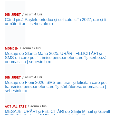
acum 4 luni
DIN JUDEȚ
Când pică Paștele ortodox și cel catolic în 2027, dar și în
următorii ani | sebesinfo.ro
acum 12 luni
MONDEN
Mesaje de Sfânta Maria 2025. URĂRI, FELICITĂRI și
SMS-uri care pot fi trimise persoanelor care își serbează
onomastica | sebesinfo.ro
acum 4 luni
DIN JUDEȚ
Mesaje de Florii 2026. SMS-uri, urări și felicitări care pot fi
transmise persoanelor care îşi sărbătoresc onomastica |
sebesinfo.ro
acum 9 luni
ACTUALITATE
MESAJE, URĂRI și FELICITĂRI de Sfinții Mihail și Gavrill