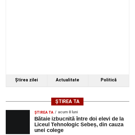
Facebook
Messenger
WhatsApp
Twitter/X
Email
Ştirea zilei
Actualitate
Politică
ȘTIREA TA
acum 8 luni
ŞTIREA TA
Bătaie izbucnită între doi elevi de la
Liceul Tehnologic Sebeș, din cauza
unei colege