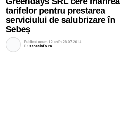
Greendays SRL cere mărirea
tarifelor pentru prestarea
serviciului de salubrizare în
Sebeș
Publicat
acum 12 ani
în
28.07.2014
De
sebesinfo.ro