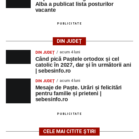
Alba a publicat lista posturilor
vacante
PUBLICITATE
DIN JUDEȚ
acum 4 luni
DIN JUDEȚ
Când pică Paștele ortodox și cel
catolic în 2027, dar și în următorii ani
| sebesinfo.ro
acum 4 luni
DIN JUDEȚ
Mesaje de Paște. Urări și felicitări
pentru familie și prieteni |
sebesinfo.ro
PUBLICITATE
CELE MAI CITITE ȘTIRI