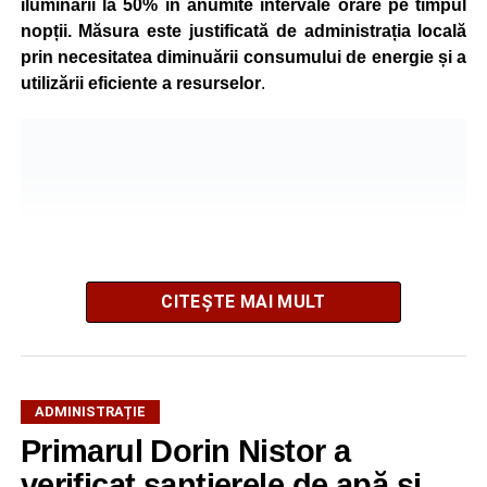
iluminării la 50% în anumite intervale orare pe timpul
nopții. Măsura este justificată de administrația locală
prin necesitatea diminuării consumului de energie și a
utilizării eficiente a resurselor
.
CITEȘTE MAI MULT
ADMINISTRAȚIE
Potrivit autorităților locale, sistemul de iluminat public este
Primarul Dorin Nistor a
gestionat printr-un program automatizat de telegestiune,
verificat șantierele de apă și
care reglează intensitatea luminii în funcție de orele