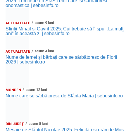
2025. Trimite-le un SMS celor care își sărbătoresc
onomastica | sebesinfo.ro
acum 9 luni
ACTUALITATE
Sfinții Mihail și Gavril 2025: Cui trebuie să îi spui „La mulţi
ani” în această zi | sebesinfo.ro
acum 4 luni
ACTUALITATE
Nume de femei și bărbați care se sărbătoresc de Florii
2026 | sebesinfo.ro
acum 12 luni
MONDEN
Nume care se sărbătoresc de Sfânta Maria | sebesinfo.ro
acum 8 luni
DIN JUDEȚ
Mesaje de Sfântul Nicolae 2025. Felicitări și urări de Moș