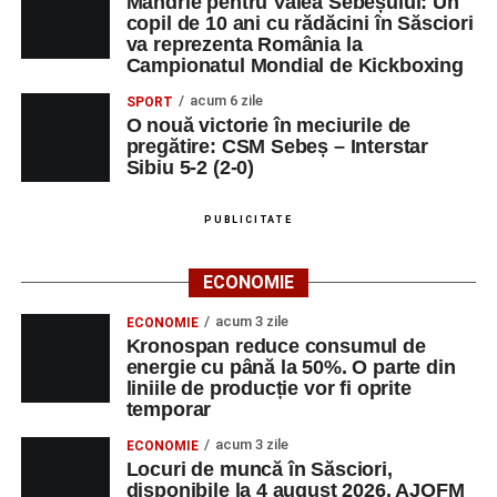
Mândrie pentru Valea Sebeșului: Un
copil de 10 ani cu rădăcini în Săsciori
va reprezenta România la
Campionatul Mondial de Kickboxing
acum 6 zile
SPORT
O nouă victorie în meciurile de
pregătire: CSM Sebeș – Interstar
Sibiu 5-2 (2-0)
PUBLICITATE
ECONOMIE
acum 3 zile
ECONOMIE
Kronospan reduce consumul de
energie cu până la 50%. O parte din
liniile de producție vor fi oprite
temporar
acum 3 zile
ECONOMIE
Locuri de muncă în Săsciori,
disponibile la 4 august 2026. AJOFM