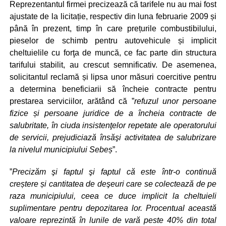
Reprezentantul firmei precizează că tarifele nu au mai fost
ajustate de la licitație, respectiv din luna februarie 2009 și
până în prezent, timp în care prețurile combustibilului,
pieselor de schimb pentru autovehicule și implicit
cheltuielile cu forţa de muncă, ce fac parte din structura
tarifului stabilit, au crescut semnificativ. De asemenea,
solicitantul reclamă și lipsa unor măsuri coercitive pentru
a determina beneficiarii să încheie contracte pentru
prestarea serviciilor, arătând că ”
refuzul unor persoane
fizice și persoane juridice de a încheia contracte de
salubritate, în ciuda insistenţelor repetate ale operatorului
de servicii, prejudiciază însăşi activitatea de salubrizare
la nivelul municipiului Sebeș
”.
”
Precizăm şi faptul şi faptul că este într-o continuă
creștere și cantitatea de deşeuri care se colectează de pe
raza municipiului, ceea ce duce implicit la cheltuieli
suplimentare pentru depozitarea lor. Procentual această
valoare reprezintă în lunile de vară peste 40% din total