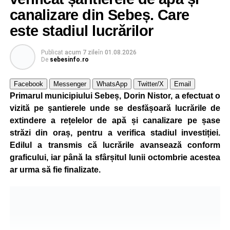
exacte de apus și răsărit ale soarelui. Chiar dacă nivelul
canalizare din Sebeș. Care
de iluminare va fi redus în anumite intervale, iluminatul
este stadiul lucrărilor
stradal va rămâne funcțional pe întreaga durată a nopții.
Publicat
acum 7 zile
în
01.08.2026
Reprezentanții Primăriei Sebeș precizează că măsura nu
De
sebesinfo.ro
va afecta siguranța traficului rutier și pietonal, iar
vizibilitatea pe străzile municipiului va fi menținută la un
Facebook
Messenger
WhatsApp
Twitter/X
Email
nivel corespunzător.
Primarul municipiului Sebeș, Dorin Nistor, a efectuat o
vizită pe șantierele unde se desfășoară lucrările de
Administrația locală subliniază că decizia are caracter
extindere a rețelelor de apă și canalizare pe șase
temporar și este adoptată în contextul actualei situații
străzi din oraș, pentru a verifica stadiul investiției.
energetice din România, în condițiile în care autoritățile
Edilul a transmis că lucrările avansează conform
centrale au cerut instituțiilor publice să adopte măsuri
graficului, iar până la sfârșitul lunii octombrie acestea
pentru reducerea cheltuielilor și a consumului de energie,
ar urma să fie finalizate.
în cadrul politicilor de eficientizare promovate de
Guvernul condus de Ilie Bolojan.
Noul program de iluminat se aplică pe zeci de străzi din
municipiul Sebeș, precum și în localitățile aparținătoare