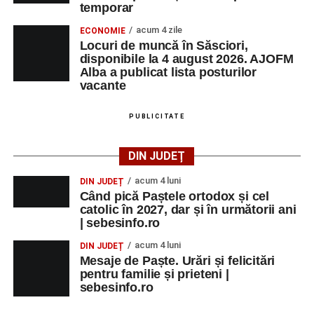
temporar
acum 4 zile
ECONOMIE
Locuri de muncă în Săsciori,
disponibile la 4 august 2026. AJOFM
Alba a publicat lista posturilor
vacante
PUBLICITATE
DIN JUDEȚ
acum 4 luni
DIN JUDEȚ
Când pică Paștele ortodox și cel
catolic în 2027, dar și în următorii ani
| sebesinfo.ro
acum 4 luni
DIN JUDEȚ
Mesaje de Paște. Urări și felicitări
pentru familie și prieteni |
sebesinfo.ro