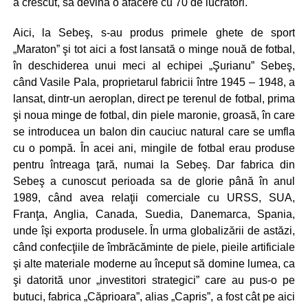
a crescut, să devină o afacere cu 70 de lucrători.
Aici, la Sebeş, s-au produs primele ghete de sport
„Maraton” şi tot aici a fost lansată o minge nouă de fotbal,
în deschiderea unui meci al echipei „Şurianu” Sebeş,
când Vasile Pala, proprietarul fabricii între 1945 – 1948, a
lansat, dintr-un aeroplan, direct pe terenul de fotbal, prima
şi noua minge de fotbal, din piele maronie, groasă, în care
se introducea un balon din cauciuc natural care se umfla
cu o pompă. În acei ani, mingile de fotbal erau produse
pentru întreaga ţară, numai la Sebeş. Dar fabrica din
Sebeş a cunoscut perioada sa de glorie până în anul
1989, când avea relaţii comerciale cu URSS, SUA,
Franţa, Anglia, Canada, Suedia, Danemarca, Spania,
unde îşi exporta produsele. În urma globalizării de astăzi,
când confecţiile de îmbrăcăminte de piele, pieile artificiale
şi alte materiale moderne au început să domine lumea, ca
şi datorită unor „investitori strategici” care au pus-o pe
butuci, fabrica „Căprioara”, alias „Capris”, a fost cât pe aici