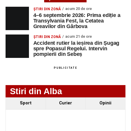
Accident pe strada Dorobanți din Sebeș: fermeie
acum 20 de ore
ȘTIRI DIN ZONĂ
de 66 de ani rănită grav, după ce a fost lovită de o
4–6 septembrie 2026: Prima ediție a
motocicletă
Transylvania Fest, la Cetatea
Greavilor din Gârbova
4–6 septembrie 2026: Prima ediție a Transylvania
Fest, la Cetatea Greavilor din Gârbova
acum 21 de ore
ȘTIRI DIN ZONĂ
Accident rutier la ieșirea din Șugag
spre Popasul Regelui. Intervin
pompierii din Sebeș
PUBLICITATE
Stiri din Alba
Sport
Curier
Opinii