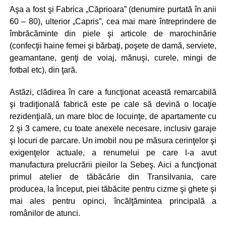
Aşa a fost şi Fabrica „Căprioara” (denumire purtată în anii
60 – 80), ulterior „Capris”, cea mai mare întreprindere de
îmbrăcăminte din piele şi articole de marochinărie
(confecţii haine femei şi bărbaţi, poşete de damă, serviete,
geamantane, genţi de voiaj, mănuşi, curele, mingi de
fotbal etc), din ţară.
Astăzi, clădirea în care a funcţionat această remarcabilă
şi tradiţională fabrică este pe cale să devină o locaţie
rezidenţială, un mare bloc de locuinţe, de apartamente cu
2 şi 3 camere, cu toate anexele necesare, inclusiv garaje
şi locuri de parcare. Un imobil nou pe măsura cerinţelor şi
exigenţelor actuale, a renumelui pe care l-a avut
manufactura prelucrării pieilor la Sebeş. Aici a funcţionat
primul atelier de tăbăcărie din Transilvania, care
producea, la început, piei tăbăcite pentru cizme şi ghete şi
mai ales pentru opinci, încălţămintea principală a
românilor de atunci.