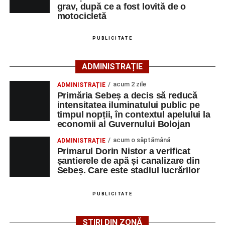
cercetărilor și stabilirea împrejurărilor exacte în care s-a
grav, după ce a fost lovită de o
produs accidentul. De asemenea, aceștia acționează
motocicletă
pentru fluidizarea traficului rutier în zonă.
PUBLICITATE
ACTUALIZARE:
„Victima, o persoană de sex feminin de
66 ani, va fi transportată la UPU Alba Iulia”
, a mai
ADMINISTRAȚIE
transmis ISU Alba.
acum 2 zile
ADMINISTRAȚIE
Primăria Sebeș a decis să reducă
intensitatea iluminatului public pe
timpul nopții, în contextul apelului la
Adaugă-ne ca sursă preferată
economii al Guvernului Bolojan
acum o săptămână
ADMINISTRAȚIE
Urmărește-ne pe Google News
Primarul Dorin Nistor a verificat
șantierele de apă și canalizare din
Sebeș. Care este stadiul lucrărilor
Ultimele știri din Sebeș
Femeie de 66 de ani, transportată în stare gravă la
PUBLICITATE
spital după ce a fost lovită de o motocicletă pe
strada Dorobanți din Sebeș
ȘTIRI DIN ZONĂ