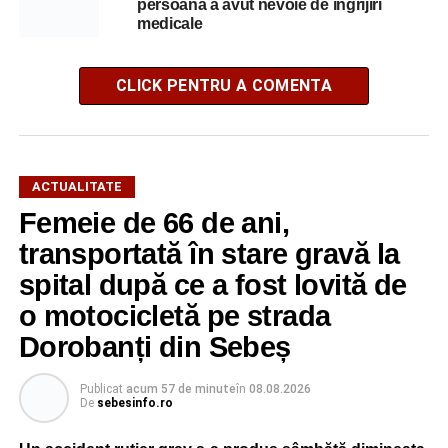
persoană a avut nevoie de îngrijiri
medicale
CLICK PENTRU A COMENTA
ACTUALITATE
Femeie de 66 de ani,
transportată în stare gravă la
spital după ce a fost lovită de
o motocicletă pe strada
Dorobanți din Sebeș
Publicat
acum 57 de minute
în
08.08.2026
De
sebesinfo.ro