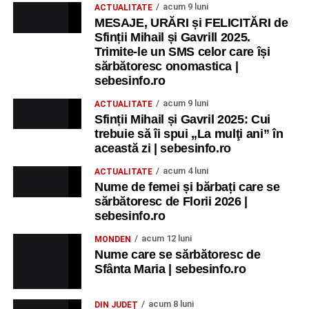
acum 9 luni
ACTUALITATE
MESAJE, URĂRI și FELICITĂRI de
Sfinții Mihail și Gavrill 2025.
Trimite-le un SMS celor care își
sărbătoresc onomastica |
sebesinfo.ro
acum 9 luni
ACTUALITATE
Sfinții Mihail și Gavril 2025: Cui
trebuie să îi spui „La mulţi ani” în
această zi | sebesinfo.ro
acum 4 luni
ACTUALITATE
Nume de femei și bărbați care se
sărbătoresc de Florii 2026 |
sebesinfo.ro
acum 12 luni
MONDEN
Nume care se sărbătoresc de
Sfânta Maria | sebesinfo.ro
acum 8 luni
DIN JUDEȚ