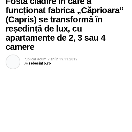
Fosta clădire în care a
funcționat fabrica „Căprioara“
(Capris) se transformă în
reședință de lux, cu
apartamente de 2, 3 sau 4
camere
Publicat
acum 7 ani
în
19.11.2019
De
sebesinfo.ro