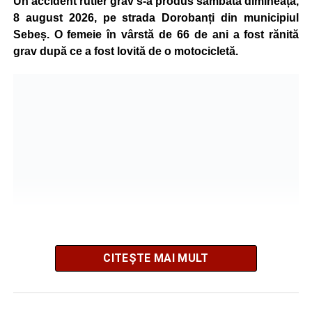
Un accident rutier grav s-a produs sâmbătă dimineața,
8 august 2026, pe strada Dorobanți din municipiul
Sebeș. O femeie în vârstă de 66 de ani a fost rănită
grav după ce a fost lovită de o motocicletă.
CITEȘTE MAI MULT
Potrivit informațiilor transmise de polițiști, în jurul orei
09:39, Poliția Municipiului Sebeș a fost sesizată, prin