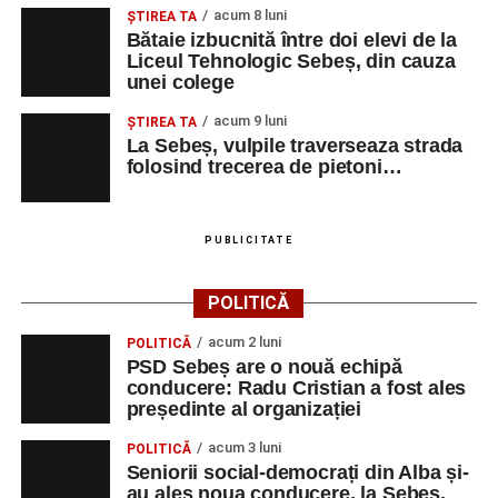
acum 8 luni
ŞTIREA TA
Bătaie izbucnită între doi elevi de la
Liceul Tehnologic Sebeș, din cauza
unei colege
acum 9 luni
ŞTIREA TA
La Sebeș, vulpile traverseaza strada
folosind trecerea de pietoni…
PUBLICITATE
POLITICĂ
acum 2 luni
POLITICĂ
PSD Sebeș are o nouă echipă
conducere: Radu Cristian a fost ales
președinte al organizației
acum 3 luni
POLITICĂ
Seniorii social-democrați din Alba și-
au ales noua conducere, la Sebeș.