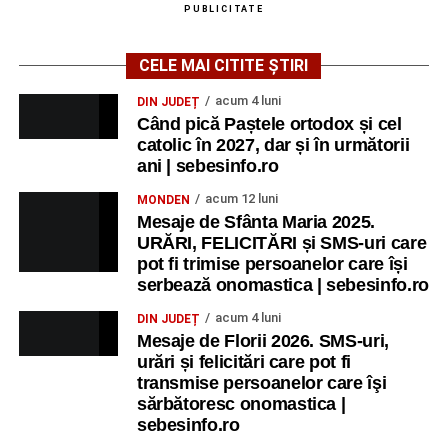
PUBLICITATE
CELE MAI CITITE ȘTIRI
acum 4 luni
DIN JUDEȚ
Când pică Paștele ortodox și cel
catolic în 2027, dar și în următorii
ani | sebesinfo.ro
acum 12 luni
MONDEN
Mesaje de Sfânta Maria 2025.
URĂRI, FELICITĂRI și SMS-uri care
pot fi trimise persoanelor care își
serbează onomastica | sebesinfo.ro
acum 4 luni
DIN JUDEȚ
Mesaje de Florii 2026. SMS-uri,
urări și felicitări care pot fi
transmise persoanelor care îşi
sărbătoresc onomastica |
sebesinfo.ro