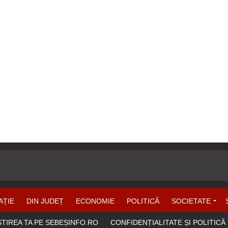
AȚIE
DIN JUDEȚ
ECONOMIE
POLITICĂ
SOCIETATE
ȘTIREA TA PE SEBEȘINFO.RO
CONFIDENȚIALITATE ȘI POLITICĂ