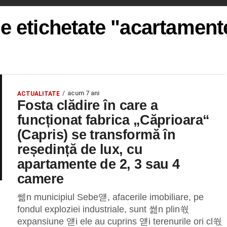
le etichetate "acartament
acum 7 ani
ACTUALITATE
Fosta clădire în care a
funcționat fabrica „Căprioara“
(Capris) se transformă în
reședință de lux, cu
apartamente de 2, 3 sau 4
camere
쎎n municipiul Sebe얟, afacerile imobiliare, pe
fondul exploziei industriale, sunt 쎮n plin쒃
expansiune 얟i ele au cuprins 얟i terenurile ori cl쒃