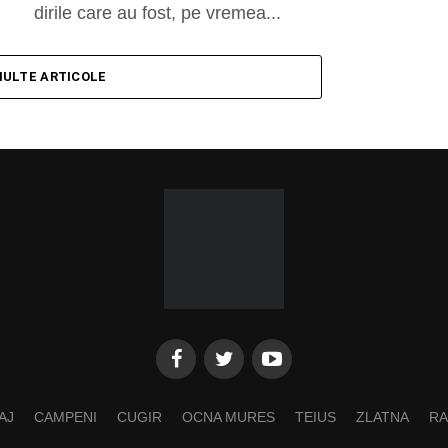
dirile care au fost, pe vremea...
MULTE ARTICOLE
AJ
CAMPENI
CUGIR
OCNA MURES
TEIUS
ZLATNA
RA