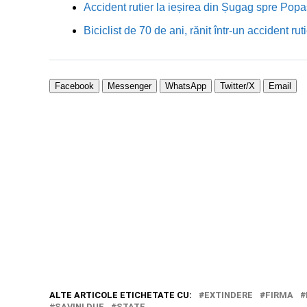
Accident rutier la ieșirea din Șugag spre Popa
Biciclist de 70 de ani, rănit într-un accident 
Facebook
Messenger
WhatsApp
Twitter/X
Email
ALTE ARTICOLE ETICHETATE CU:
EXTINDERE
FIRMA
SAVINI DUE
STATE