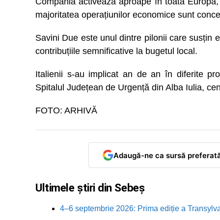
Compania activează aproape în toată Europa, e
majoritatea operațiunilor economice sunt conce
Savini Due este unul dintre pilonii care susțin
contribuțiile semnificative la bugetul local.
Italienii s-au implicat an de an în diferite pr
Spitalul Județean de Urgență din Alba Iulia, cent
FOTO: ARHIVĂ
Adaugă-ne ca sursă preferat
Ultimele știri din Sebeș
4–6 septembrie 2026: Prima ediție a Transylva