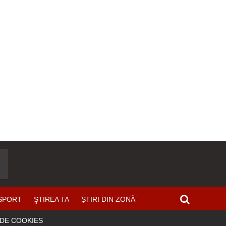
SPORT
ŞTIREA TA
ȘTIRI DIN ZONĂ
 DE COOKIES