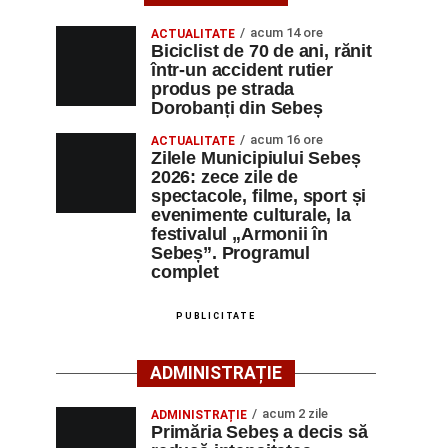
acum 14 ore
ACTUALITATE
Biciclist de 70 de ani, rănit
într-un accident rutier
produs pe strada
Dorobanți din Sebeș
acum 16 ore
ACTUALITATE
Zilele Municipiului Sebeș
2026: zece zile de
spectacole, filme, sport și
evenimente culturale, la
festivalul „Armonii în
Sebeș”. Programul
complet
PUBLICITATE
ADMINISTRAȚIE
acum 2 zile
ADMINISTRAȚIE
Primăria Sebeș a decis să