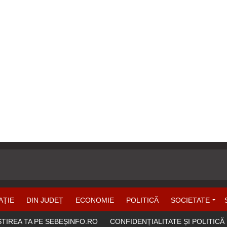
AȚIE
DIN JUDEȚ
ECONOMIE
POLITICĂ
SOCIETATE
ȘTIREA TA PE SEBEȘINFO.RO
CONFIDENȚIALITATE ȘI POLITICĂ