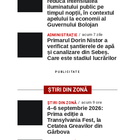
reducă intensitatea
iluminatului public pe
timpul nopții, în contextul
apelului la economii al
Guvernului Bolojan
acum 7 zile
ADMINISTRAȚIE
Primarul Dorin Nistor a
verificat șantierele de apă
și canalizare din Sebeș.
Care este stadiul lucrărilor
PUBLICITATE
ȘTIRI DIN ZONĂ
acum 9 ore
ȘTIRI DIN ZONĂ
4–6 septembrie 2026:
Prima ediție a
Transylvania Fest, la
Cetatea Greavilor din
Gârbova