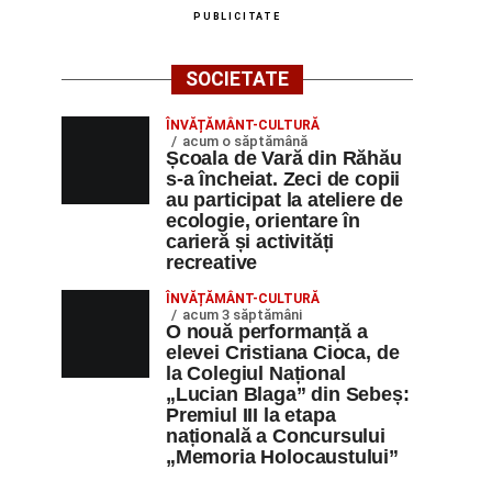
PUBLICITATE
SOCIETATE
ÎNVĂȚĂMÂNT-CULTURĂ
acum o săptămână
Școala de Vară din Răhău
s-a încheiat. Zeci de copii
au participat la ateliere de
ecologie, orientare în
carieră și activități
recreative
ÎNVĂȚĂMÂNT-CULTURĂ
acum 3 săptămâni
O nouă performanță a
elevei Cristiana Cioca, de
la Colegiul Național
„Lucian Blaga” din Sebeș:
Premiul III la etapa
națională a Concursului
„Memoria Holocaustului”