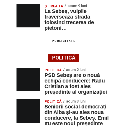
acum 9 luni
ŞTIREA TA
La Sebeș, vulpile
traverseaza strada
folosind trecerea de
pietoni…
PUBLICITATE
POLITICĂ
acum 2 luni
POLITICĂ
PSD Sebeș are o nouă
echipă conducere: Radu
Cristian a fost ales
președinte al organizației
acum 3 luni
POLITICĂ
Seniorii social-democrați
din Alba și-au ales noua
conducere, la Sebeș. Emil
Itu este noul președinte