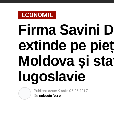
ECONOMIE
Firma Savini 
extinde pe pie
Moldova și sta
Iugoslavie
Publicat
acum 9 ani
în
06.06.2017
De
sebesinfo.ro