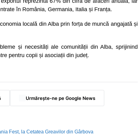
xportul reprezintă 67% din cifra de afaceri anuală, iar
ntrate în România, Germania, Italia și Franța.
 economia locală din Alba prin forța de muncă angajată și
obleme și necesități ale comunității din Alba, sprijinind
re pentru copii și asociații din județ.
ă
Urmărește-ne pe Google News
nia Fest, la Cetatea Greavilor din Gârbova