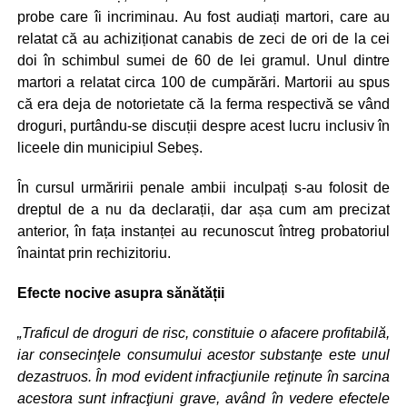
probe care îi incriminau. Au fost audiați martori, care au
relatat că au achiziționat canabis de zeci de ori de la cei
doi în schimbul sumei de 60 de lei gramul. Unul dintre
martori a relatat circa 100 de cumpărări. Martorii au spus
că era deja de notorietate că la ferma respectivă se vând
droguri, purtându-se discuții despre acest lucru inclusiv în
liceele din municipiul Sebeș.
În cursul urmăririi penale ambii inculpați s-au folosit de
dreptul de a nu da declarații, dar așa cum am precizat
anterior, în fața instanței au recunoscut întreg probatoriul
înaintat prin rechizitoriu.
Efecte nocive asupra sănătății
„Traficul de droguri de risc, constituie o afacere profitabilă,
iar consecinţele consumului acestor substanţe este unul
dezastruos. În mod evident infracţiunile reţinute în sarcina
acestora sunt infracţiuni grave, având în vedere efectele