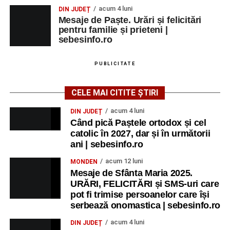
acum 4 luni
DIN JUDEȚ
Mesaje de Paște. Urări și felicitări
pentru familie și prieteni |
sebesinfo.ro
PUBLICITATE
CELE MAI CITITE ȘTIRI
acum 4 luni
DIN JUDEȚ
Când pică Paștele ortodox și cel
catolic în 2027, dar și în următorii
ani | sebesinfo.ro
acum 12 luni
MONDEN
Mesaje de Sfânta Maria 2025.
URĂRI, FELICITĂRI și SMS-uri care
pot fi trimise persoanelor care își
serbează onomastica | sebesinfo.ro
acum 4 luni
DIN JUDEȚ