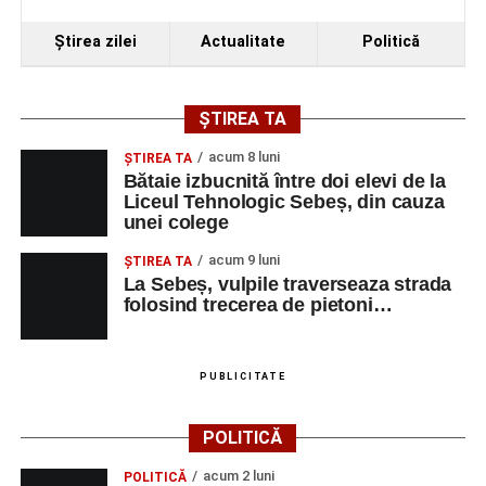
Ştirea zilei
Actualitate
Politică
ȘTIREA TA
acum 8 luni
ŞTIREA TA
Bătaie izbucnită între doi elevi de la
Liceul Tehnologic Sebeș, din cauza
unei colege
acum 9 luni
ŞTIREA TA
La Sebeș, vulpile traverseaza strada
folosind trecerea de pietoni…
PUBLICITATE
POLITICĂ
acum 2 luni
POLITICĂ