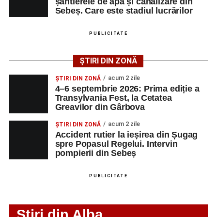
șantierele de apă și canalizare din
Sebeș. Care este stadiul lucrărilor
Adaugă-ne ca sursă preferată
PUBLICITATE
Urmărește-ne pe Google News
ȘTIRI DIN ZONĂ
Ultimele știri din Sebeș
acum 2 zile
ȘTIRI DIN ZONĂ
4–6 septembrie 2026: Prima ediție a
Investiție majoră în energie verde la Sebeș:
Transylvania Fest, la Cetatea
Greavilor din Gârbova
centrală solară de 67,4 MWp și baterii de 181 MWh
acum 2 zile
O nouă viață salvată de pompierii din Sebeș. Un
ȘTIRI DIN ZONĂ
Accident rutier la ieșirea din Șugag
cățel a fost scos în siguranță de sub o stivă de
spre Popasul Regelui. Intervin
bușteni
pompierii din Sebeș
Femeie de 66 de ani, transportată în stare gravă la
spital după ce a fost lovită de o motocicletă pe
PUBLICITATE
strada Dorobanți din Sebeș
Stiri din Alba