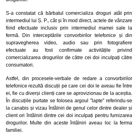
S-a constatat că bărbatul comercializa droguri atât prin
intermediul lui Ș. P., cât și în mod direct, actele de vânzare
fiind efectuate inclusiv prin intermediul mamei sale la
fermă. Din interceptările convorbirilor telefonice și din
supravegherea video, audio sau prin fotografiere
efectuate au fost confirmate activitățile privind
comercializarea drogurilor de către cei doi inculpați către
consumatori.
Astfel, din procesele-verbale de redare a convorbirilor
telefonice rezultă discuții pe care cei doi le aveau fie între
ei, fie cu diverși clienți care se aprovizionau de la aceștia.
În discuțiile purtate se folosea argoul ”lapte” referindu-se
la canabis și vizau întâlniri de genul celor dintre dealer și
client ori întâlniri dintre cei doi inculpați pentru furnizarea
drogurilor. Multe din aceste întâlniri aveau loc la ferma
familiei.