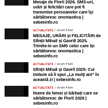
Mesaje de Florii 2026. SMS-uri,
urări și felicitări care pot fi
transmise persoanelor care îşi
sărbătoresc onomastica |
sebesinfo.ro
acum 9 luni
ACTUALITATE
MESAJE, URĂRI și FELICITĂRI de
Sfinții Mihail și Gavrill 2025.
Trimite-le un SMS celor care își
sărbătoresc onomastica |
sebesinfo.ro
acum 9 luni
ACTUALITATE
Sfinții Mihail și Gavril 2025: Cui
trebuie să îi spui „La mulţi ani” în
această zi | sebesinfo.ro
acum 4 luni
ACTUALITATE
Nume de femei și bărbați care se
sărbătoresc de Florii 2026 |
sebesinfo.ro