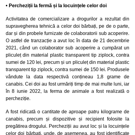
• Percheziții la fermă și la locuințele celor doi
Activitatea de comercializare a drogurilor a rezultat din
supravegherea tehnică a celor doi bărbați, pe de o parte,
dar și din probele furnizate de colaboratorii sub acoperire.
O astfel de tranzacție a avut loc în data de 21 decembrie
2021, când un colaborator sub acoperire a cumpărat un
pliculeț din material plastic transparent tip ziplock, contra
sumei de 120 lei, precum și un pliculeț din material plastic
transparent tip ziplock, contra sumei de 150 lei. Produsele
vândute la data respectivă conțineau 1,8 grame de
canabis. Cei doi au fost urmăriți timp de mai multe luni, iar
în 8 iunie 2022, la ferma de animale a fost realizată o
percheziție.
A fost ridicată o cantitate de aproape patru kilograme de
canabis, precum și dispozitive și recipient folosite la
pregătirea drogului. Percheziții au avut loc și la locuințele
celor doi bărbați, unde, de asemenea, au fost identificate