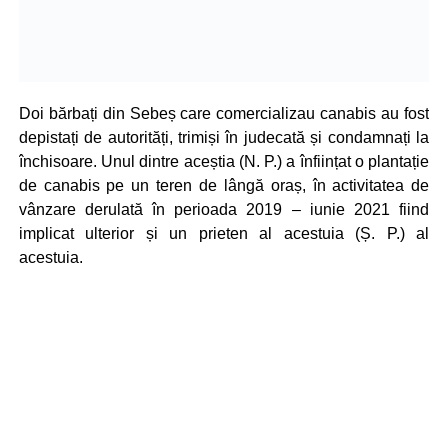
Doi bărbați din Sebeș care comercializau canabis au fost
depistați de autorități, trimiși în judecată și condamnați la
închisoare. Unul dintre aceștia (N. P.) a înființat o plantație
de canabis pe un teren de lângă oraș, în activitatea de
vânzare derulată în perioada 2019 – iunie 2021 fiind
implicat ulterior și un prieten al acestuia (Ș. P.) al
acestuia.