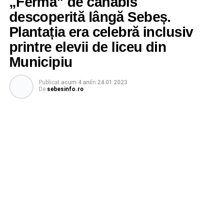
„Fermă” de canabis
descoperită lângă Sebeș.
Plantația era celebră inclusiv
printre elevii de liceu din
Municipiu
Publicat
acum 4 ani
în
24.01.2023
De
sebesinfo.ro