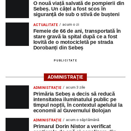
O nouă viață salvată de pompierii din
Sebeș. Un cățel a fost scos în
La fața locului s-au deplasat polițiștii rutieri, care au
siguranță de sub o stivă de bușteni
stabilit că un bărbat de 53 de ani, din Sebeș, conducea o
motocicletă pe direcția Daia Română – Sebeș. Acesta ar
acum o zi
ACTUALITATE
fi surprins și accidentat o femeie de 66 de ani, din Sebeș,
Femeie de 66 de ani, transportată în
stare gravă la spital după ce a fost
care traversa strada printr-un loc nepermis.
lovită de o motocicletă pe strada
Dorobanți din Sebeș
În urma impactului, femeia a suferit leziuni corporale
grave și a fost transportată la spital pentru acordarea de
PUBLICITATE
îngrijiri medicale de specialitate.
ADMINISTRAȚIE
Motociclistul a fost testat cu aparatul etilotest, rezultatul
fiind negativ.
acum 3 zile
ADMINISTRAȚIE
Primăria Sebeș a decis să reducă
Polițiștii continuă cercetările pentru stabilirea tuturor
intensitatea iluminatului public pe
împrejurărilor în care s-a produs accidentul, în cadrul unui
timpul nopții, în contextul apelului la
economii al Guvernului Bolojan
dosar penal întocmit pentru săvârșirea infracțiunii de
vătămare corporală din culpă.
acum o săptămână
ADMINISTRAȚIE
Primarul Dorin Nistor a verificat