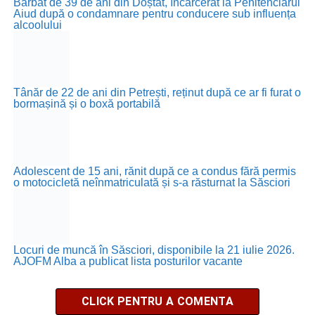
Bărbat de 39 de ani din Doștat, încarcerat la Penitenciarul
Aiud după o condamnare pentru conducere sub influența
alcoolului
Tânăr de 22 de ani din Petrești, reținut după ce ar fi furat o
bormașină și o boxă portabilă
Adolescent de 15 ani, rănit după ce a condus fără permis
o motocicletă neînmatriculată și s-a răsturnat la Săsciori
Locuri de muncă în Săsciori, disponibile la 21 iulie 2026.
AJOFM Alba a publicat lista posturilor vacante
CLICK PENTRU A COMENTA