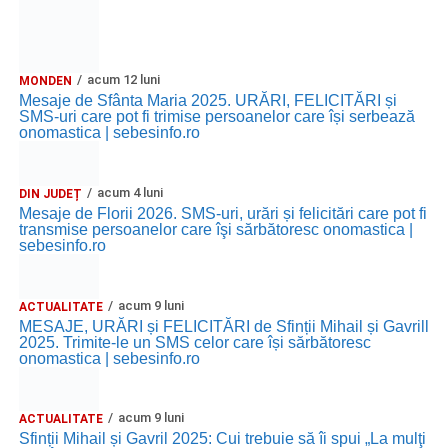
acum 12 luni
MONDEN
Mesaje de Sfânta Maria 2025. URĂRI, FELICITĂRI și
SMS-uri care pot fi trimise persoanelor care își serbează
onomastica | sebesinfo.ro
acum 4 luni
DIN JUDEȚ
Mesaje de Florii 2026. SMS-uri, urări și felicitări care pot fi
transmise persoanelor care îşi sărbătoresc onomastica |
sebesinfo.ro
acum 9 luni
ACTUALITATE
MESAJE, URĂRI și FELICITĂRI de Sfinții Mihail și Gavrill
2025. Trimite-le un SMS celor care își sărbătoresc
onomastica | sebesinfo.ro
acum 9 luni
ACTUALITATE
Sfinții Mihail și Gavril 2025: Cui trebuie să îi spui „La mulţi