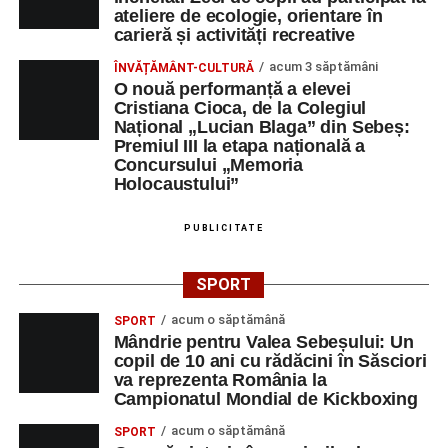
ateliere de ecologie, orientare în
carieră și activități recreative
acum 3 săptămâni
ÎNVĂȚĂMÂNT-CULTURĂ
O nouă performanță a elevei
Cristiana Cioca, de la Colegiul
Național „Lucian Blaga” din Sebeș:
Premiul III la etapa națională a
Concursului „Memoria
Holocaustului”
PUBLICITATE
SPORT
acum o săptămână
SPORT
Mândrie pentru Valea Sebeșului: Un
copil de 10 ani cu rădăcini în Săsciori
va reprezenta România la
Campionatul Mondial de Kickboxing
acum o săptămână
SPORT