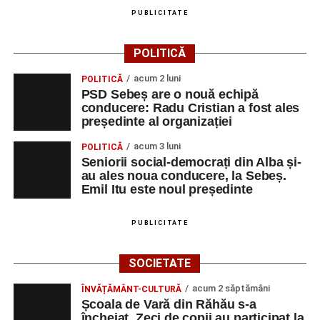
PUBLICITATE
POLITICĂ
acum 2 luni
POLITICĂ
PSD Sebeș are o nouă echipă
conducere: Radu Cristian a fost ales
președinte al organizației
acum 3 luni
POLITICĂ
Seniorii social-democrați din Alba și-
au ales noua conducere, la Sebeș.
Emil Itu este noul președinte
PUBLICITATE
SOCIETATE
acum 2 săptămâni
ÎNVĂȚĂMÂNT-CULTURĂ
Școala de Vară din Răhău s-a
încheiat. Zeci de copii au participat la