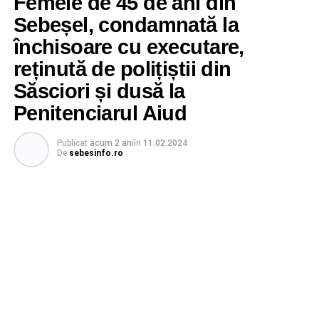
Femeie de 45 de ani din
Sebeșel, condamnată la
închisoare cu executare,
reținută de polițiștii din
Săsciori și dusă la
Penitenciarul Aiud
Publicat
acum 2 ani
în
11.02.2024
De
sebesinfo.ro