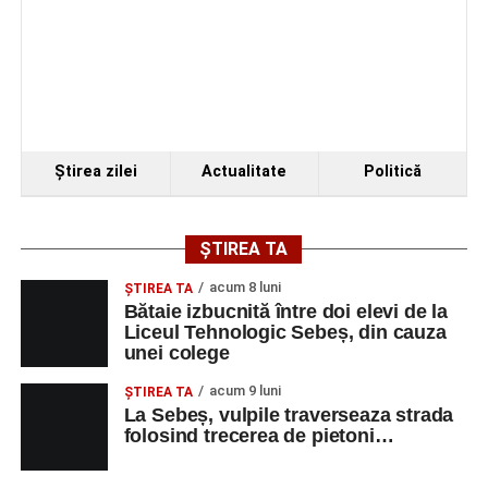
Ştirea zilei
Actualitate
Politică
ȘTIREA TA
acum 8 luni
ŞTIREA TA
Bătaie izbucnită între doi elevi de la
Liceul Tehnologic Sebeș, din cauza
unei colege
acum 9 luni
ŞTIREA TA
La Sebeș, vulpile traverseaza strada
folosind trecerea de pietoni…