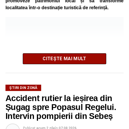
promoveze patrimoniul local și să transforme
localitatea într-o destinație turistică de referință.
CITEȘTE MAI MULT
ȘTIRI DIN ZONĂ
Festivalul este organizat de
Asociația AGORA – Născuți
Accident rutier la ieșirea din
Liberi
, în parteneriat cu
Primăria Comunei Gârbova
și
Șugag spre Popasul Regelui.
Ordinul Cetății Mühlbach
, iar accesul publicului va fi
gratuit pe întreaga durată a manifestării.
Intervin pompierii din Sebeș
Cetatea Greavilor și zona centrală a comunei vor fi
Publicat
acum 2 zile
în
07.08.2026