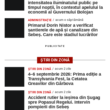
spital după ce a fost lovită de o motocicletă pe
dezvoltare pentru prezent”
, a declarat Alexandru Radu,
intensitatea iluminatului public pe
strada Dorobanți din Sebeș
timpul nopții, în contextul apelului la
președintele Asociației AGORA – Născuți Liberi.
economii al Guvernului Bolojan
Accident pe strada Dorobanți din Sebeș: fermeie
Transylvania Fest va avea loc în perioada
4–6
acum o săptămână
ADMINISTRAȚIE
de 66 de ani rănită grav, după ce a fost lovită de o
septembrie 2026
, la
Cetatea Greavilor din Gârbova
.
Primarul Dorin Nistor a verificat
motocicletă
șantierele de apă și canalizare din
Intrarea este liberă pe întreaga durată a evenimentului.
Sebeș. Care este stadiul lucrărilor
4–6 septembrie 2026: Prima ediție a Transylvania
Fest, la Cetatea Greavilor din Gârbova
PUBLICITATE
Adaugă-ne ca sursă preferată
ȘTIRI DIN ZONĂ
Urmărește-ne pe Google News
acum 2 zile
ȘTIRI DIN ZONĂ
4–6 septembrie 2026: Prima ediție a
Transylvania Fest, la Cetatea
Ultimele știri din Sebeș
Greavilor din Gârbova
Femeie de 66 de ani, transportată în stare gravă la
acum 2 zile
ȘTIRI DIN ZONĂ
spital după ce a fost lovită de o motocicletă pe
Accident rutier la ieșirea din Șugag
spre Popasul Regelui. Intervin
strada Dorobanți din Sebeș
pompierii din Sebeș