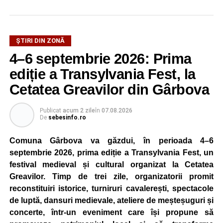
ȘTIRI DIN ZONĂ
4–6 septembrie 2026: Prima
ediție a Transylvania Fest, la
Cetatea Greavilor din Gârbova
Publicat
acum 2 zile
în
07.08.2026
De
sebesinfo.ro
Comuna Gârbova va găzdui, în perioada 4–6
septembrie 2026, prima ediție a Transylvania Fest, un
festival medieval și cultural organizat la Cetatea
Greavilor. Timp de trei zile, organizatorii promit
reconstituiri istorice, turniruri cavalerești, spectacole
de luptă, dansuri medievale, ateliere de meșteșuguri și
concerte, într-un eveniment care își propune să