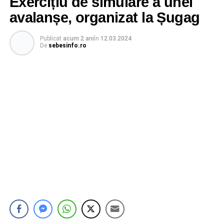
Exercițiu de simulare a unei
avalanșe, organizat la Șugag
Publicat
acum 2 ani
în
12.03.2024
De
sebesinfo.ro