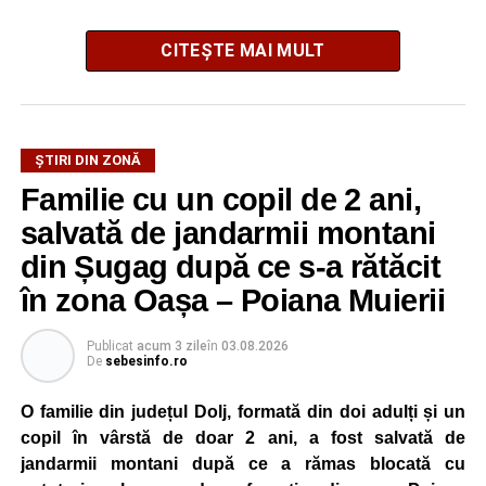
CITEȘTE MAI MULT
La ediția din acest an au participat peste 200 de cadre
ȘTIRI DIN ZONĂ
didactice din întreaga țară. Printre participanți s-au aflat
Familie cu un copil de 2 ani,
profesori debutanți, profesori cu experiență, inspectori
școlari, directori de școli, consilieri școlari, educatori și
salvată de jandarmii montani
învățători, reprezentând aproape toate disciplinele din
din Șugag după ce s-a rătăcit
sistemul de învățământ.
în zona Oașa – Poiana Muierii
Participare, consens și asumare în școală
Publicat
acum 3 zile
în
03.08.2026
De
sebesinfo.ro
Tema ediției din acest an a pornit de la convingerea că
școala românească dispune de una dintre cele mai
O familie din județul Dolj, formată din doi adulți și un
importante resurse: experiența profesorilor. Provocarea nu
copil în vârstă de doar 2 ani, a fost salvată de
este lipsa ideilor, ci identificarea unor contexte în care
jandarmii montani după ce a rămas blocată cu
acestea să poată fi ascultate, validate și transformate în