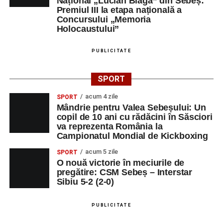
Național „Lucian Blaga” din Sebeș:
să revină la întrebările fundamentale despre valorile care
Premiul III la etapa națională a
stau la baza actului educațional și despre rolul
Concursului „Memoria
profesorului în formarea caracterului tinerilor.
Holocaustului”
Despre comunitatea Sinaxa Educațională
PUBLICITATE
Asociația
„Sinaxa Educațională”
este o comunitate de
SPORT
profesori, dedicată susținerii unei educații centrate pe
valorile creștin-ortodoxe și pe formarea caracterului
acum 4 zile
SPORT
Mândrie pentru Valea Sebeșului: Un
elevilor. Născută din experiența duhovnicească și
copil de 10 ani cu rădăcini în Săsciori
formativă a Mănăstirii Oașa, Sinaxa își propune să
va reprezenta România la
sprijine profesorii în regăsirea motivației interioare,
Campionatul Mondial de Kickboxing
oferindu-le nu doar instrumente metodice actuale, ci și
acum 5 zile
SPORT
contexte de sprijin reciproc, colaborare și reconectare la
O nouă victorie în meciurile de
vocația pedagogică autentică.
pregătire: CSM Sebeș – Interstar
Sibiu 5-2 (2-0)
PUBLICITATE
Adaugă-ne ca sursă preferată