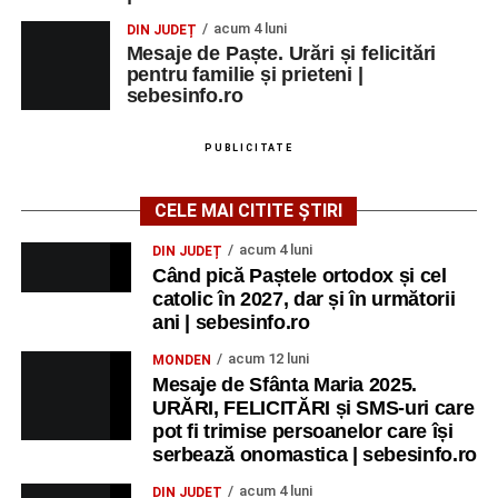
acum 4 luni
DIN JUDEȚ
Mesaje de Paște. Urări și felicitări
pentru familie și prieteni |
sebesinfo.ro
PUBLICITATE
CELE MAI CITITE ȘTIRI
acum 4 luni
DIN JUDEȚ
Când pică Paștele ortodox și cel
catolic în 2027, dar și în următorii
ani | sebesinfo.ro
acum 12 luni
MONDEN
Mesaje de Sfânta Maria 2025.
URĂRI, FELICITĂRI și SMS-uri care
pot fi trimise persoanelor care își
serbează onomastica | sebesinfo.ro
acum 4 luni
DIN JUDEȚ