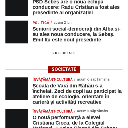
PSD Sebeș are o nouă echipă
conducere: Radu Cristian a fost ales
„O mare familie, o comunitate pentru trup, minte și suflet,
președinte al organizației
un mod de a lua o gură de aer într-un bombardament
acum 2 luni
POLITICĂ
informatic, mediatic și psihologic.”
(Prof. Boncea Niculina
Seniorii social-democrați din Alba și-
Maria)
au ales noua conducere, la Sebeș.
Emil Itu este noul președinte
„Voi merge acasă cu gândul că educația și nu numai are
la bază doi piloni: OMUL SFINȚEȘTE LOCUL și VORBA
PUBLICITATE
DULCE MULT ADUCE. De la elev până la părinte și mai
apoi în viața noastră, modul de adresare, tonul și gestica
SOCIETATE
sunt vitale.”
(Prof. Ciura Marinela)
acum o săptămână
ÎNVĂȚĂMÂNT-CULTURĂ
Privind spre ediția următoare
Școala de Vară din Răhău s-a
încheiat. Zeci de copii au participat la
În încheierea evenimentului, organizatorii au anunțat tema
ateliere de ecologie, orientare în
carieră și activități recreative
ediției din 2027, dedicată relației dintre caracter, valori și
educație. După trei ediții care au abordat comunicarea
acum 3 săptămâni
ÎNVĂȚĂMÂNT-CULTURĂ
didactică, dinamica diferențelor, participarea și luarea
O nouă performanță a elevei
Cristiana Cioca, de la Colegiul
deciziilor, comunitatea Sinaxa Educațională își propune