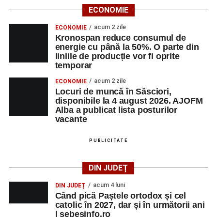
ECONOMIE
Urmărește-ne pe Google News
acum 2 zile
ECONOMIE
Kronospan reduce consumul de
Ultimele știri din Sebeș
energie cu până la 50%. O parte din
liniile de producție vor fi oprite
Primăria Sebeș a decis să reducă intensitatea
temporar
iluminatului public pe timpul nopții, în contextul
acum 2 zile
ECONOMIE
apelului la economii al Guvernului Bolojan
Locuri de muncă în Săsciori,
disponibile la 4 august 2026. AJOFM
Duminică, 23 august 2026, Râpa Roșie găzduiește
Alba a publicat lista posturilor
cea de-a III-a ediție a concursului „CicloAventurier
vacante
de Sebeș”
PUBLICITATE
Primul concert din cadrul String Symphonic Camp
2026 a adus emoție și aplauze la Sebeș
DIN JUDEȚ
acum 4 luni
DIN JUDEȚ
Când pică Paștele ortodox și cel
catolic în 2027, dar și în următorii ani
| sebesinfo.ro