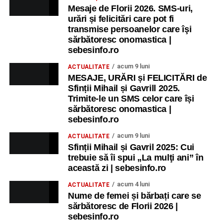
Mesaje de Florii 2026. SMS-uri,
urări și felicitări care pot fi
transmise persoanelor care îşi
sărbătoresc onomastica |
sebesinfo.ro
acum 9 luni
ACTUALITATE
MESAJE, URĂRI și FELICITĂRI de
Sfinții Mihail și Gavrill 2025.
Trimite-le un SMS celor care își
sărbătoresc onomastica |
sebesinfo.ro
acum 9 luni
ACTUALITATE
Sfinții Mihail și Gavril 2025: Cui
trebuie să îi spui „La mulţi ani” în
această zi | sebesinfo.ro
acum 4 luni
ACTUALITATE
Nume de femei și bărbați care se
sărbătoresc de Florii 2026 |
sebesinfo.ro