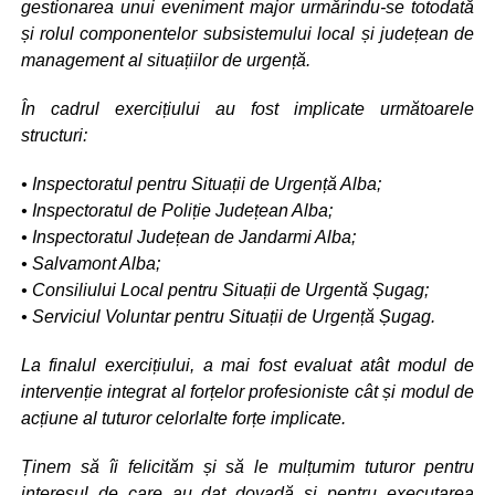
gestionarea unui eveniment major urmărindu-se totodată
și rolul componentelor subsistemului local și județean de
management al situațiilor de urgență.
În cadrul exercițiului au fost implicate următoarele
structuri:
• Inspectoratul pentru Situații de Urgență Alba;
• Inspectoratul de Poliție Județean Alba;
• Inspectoratul Județean de Jandarmi Alba;
• Salvamont Alba;
• Consiliului Local pentru Situații de Urgentă Șugag;
• Serviciul Voluntar pentru Situații de Urgență Șugag.
La finalul exercițiului, a mai fost evaluat atât modul de
intervenție integrat al forțelor profesioniste cât și modul de
acțiune al tuturor celorlalte forțe implicate.
Ținem să îi felicităm și să le mulțumim tuturor pentru
interesul de care au dat dovadă și pentru executarea