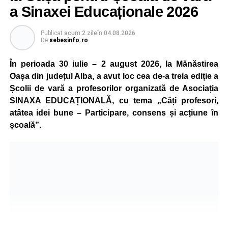
a Sinaxei Educaționale 2026
Publicat
acum 2 zile
în
04.08.2026
De
sebesinfo.ro
În perioada 30 iulie – 2 august 2026, la Mănăstirea
Oașa din județul Alba, a avut loc cea de-a treia ediție a
Școlii de vară a profesorilor organizată de Asociația
SINAXA EDUCAȚIONALĂ, cu tema „Câți profesori,
atâtea idei bune – Participare, consens și acțiune în
școală”.