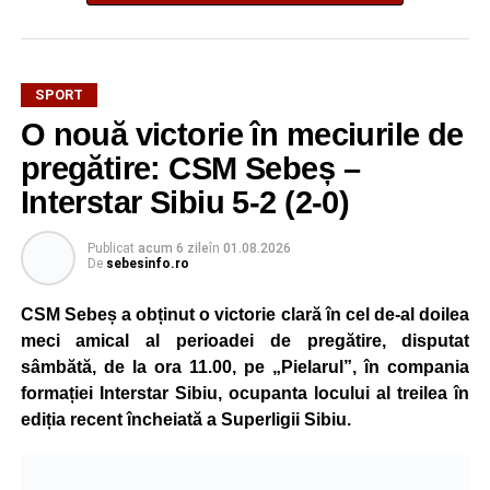
SPORT
Mama sa este originară din satul Țonea, comuna
O nouă victorie în meciurile de
Săsciori, iar legătura puternică cu România și cu locurile
natale ale familiei a stat la baza deciziei de a concura
pregătire: CSM Sebeș –
pentru țara mamei sale.
Interstar Sibiu 5-2 (2-0)
La doar 10 ani, Pablo are deja un palmares impresionant.
Publicat
acum 6 zile
în
01.08.2026
Practică kickboxing de la vârsta de 4 ani, iar prin
De
sebesinfo.ro
antrenamente zilnice și multă disciplină a ajuns să obțină
rezultate remarcabile încă de la o vârstă fragedă.
CSM Sebeș a obținut o victorie clară în cel de-al doilea
meci amical al perioadei de pregătire, disputat
La numai 8 ani, a câștigat toate centurile importante din
sâmbătă, de la ora 11.00, pe „Pielarul”, în compania
competițiile de kickboxing dedicate copiilor, iar în același
formației Interstar Sibiu, ocupanta locului al treilea în
an a obținut și centura neagră, performanță rar întâlnită la
ediția recent încheiată a Superligii Sibiu.
un sportiv atât de tânăr.