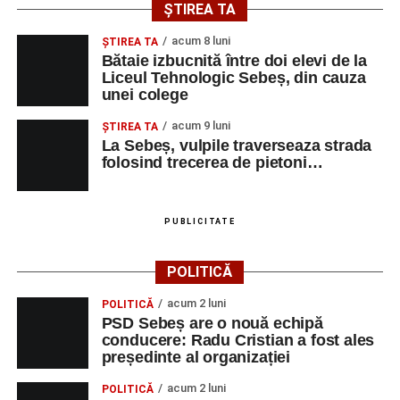
ȘTIREA TA
acum 8 luni
ŞTIREA TA
Bătaie izbucnită între doi elevi de la
Liceul Tehnologic Sebeș, din cauza
unei colege
acum 9 luni
ŞTIREA TA
La Sebeș, vulpile traverseaza strada
folosind trecerea de pietoni…
PUBLICITATE
POLITICĂ
acum 2 luni
POLITICĂ
PSD Sebeș are o nouă echipă
conducere: Radu Cristian a fost ales
președinte al organizației
acum 2 luni
POLITICĂ