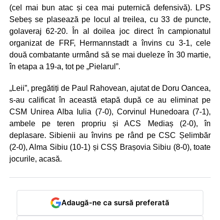
(cel mai bun atac și cea mai puternică defensivă). LPS
Sebeș se plasează pe locul al treilea, cu 33 de puncte,
golaveraj 62-20. În al doilea joc direct în campionatul
organizat de FRF, Hermannstadt a învins cu 3-1, cele
două combatante urmând să se mai dueleze în 30 martie,
în etapa a 19-a, tot pe „Pielarul”.
„Leii”, pregătiți de Paul Rahovean, ajutat de Doru Oancea,
s-au calificat în această etapă după ce au eliminat pe
CSM Unirea Alba Iulia (7-0), Corvinul Hunedoara (7-1),
ambele pe teren propriu și ACS Mediaș (2-0), în
deplasare. Sibienii au învins pe rând pe CSC Șelimbăr
(2-0), Alma Sibiu (10-1) și CSȘ Brașovia Sibiu (8-0), toate
jocurile, acasă.
Adaugă-ne ca sursă preferată