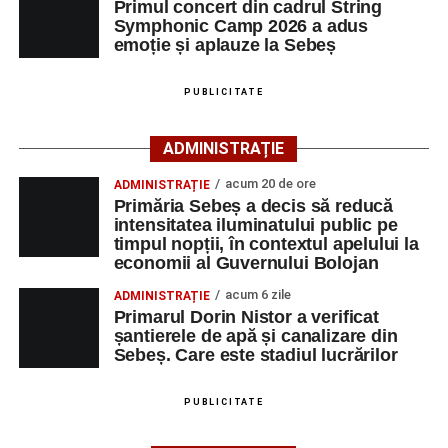
Primul concert din cadrul String
În spatele performanțelor sale se află ani de muncă,
Davel, Ursu, St. Radu, Cătană, Moise, Radac, Moș,
Symphonic Camp 2026 a adus
susținerea familiei și dorința de a demonstra că pasiunea
Cosma, Șerb, C.L. Lancrănjan și Ghițan. Nicola a
emoție și aplauze la Sebeș
și perseverența pot depăși orice graniță. În drumul său
absentat motivat.
spre Campionatul Mondial, Pablo este sprijinit și de
PUBLICITATE
unchiul său din județul Alba, omul de afaceri Valer Bodea,
La partida disputată în această dimineață pe „Pielarul” a
fondatorul companiei Bodea Impact Construct SRL, care îi
fost prezentă și o mică galerie a formației din Sebeș, care
ADMINISTRAȚIE
este sponsor oficial.
și-a încurajat echipa pe întreaga durată a jocului.
acum 20 de ore
ADMINISTRAȚIE
Primăria Sebeș a decis să reducă
intensitatea iluminatului public pe
timpul nopții, în contextul apelului la
economii al Guvernului Bolojan
acum 6 zile
ADMINISTRAȚIE
Primarul Dorin Nistor a verificat
șantierele de apă și canalizare din
Sebeș. Care este stadiul lucrărilor
PUBLICITATE