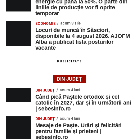
energie cu până la 50%. O parte din
liniile de producție vor fi oprite
temporar
acum 3 zile
ECONOMIE
Locuri de muncă în Săsciori,
disponibile la 4 august 2026. AJOFM
Alba a publicat lista posturilor
vacante
PUBLICITATE
DIN JUDEȚ
acum 4 luni
DIN JUDEȚ
Când pică Paștele ortodox și cel
catolic în 2027, dar și în următorii ani
| sebesinfo.ro
acum 4 luni
DIN JUDEȚ
Mesaje de Paște. Urări și felicitări
pentru familie și prieteni |
sebesinfo.ro