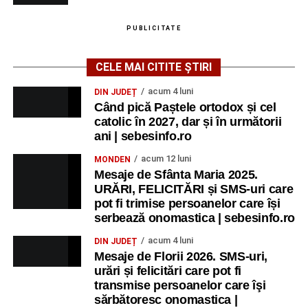
PUBLICITATE
CELE MAI CITITE ȘTIRI
acum 4 luni
DIN JUDEȚ
Când pică Paștele ortodox și cel
catolic în 2027, dar și în următorii
ani | sebesinfo.ro
acum 12 luni
MONDEN
Mesaje de Sfânta Maria 2025.
URĂRI, FELICITĂRI și SMS-uri care
pot fi trimise persoanelor care își
serbează onomastica | sebesinfo.ro
acum 4 luni
DIN JUDEȚ
Mesaje de Florii 2026. SMS-uri,
urări și felicitări care pot fi
transmise persoanelor care îşi
sărbătoresc onomastica |