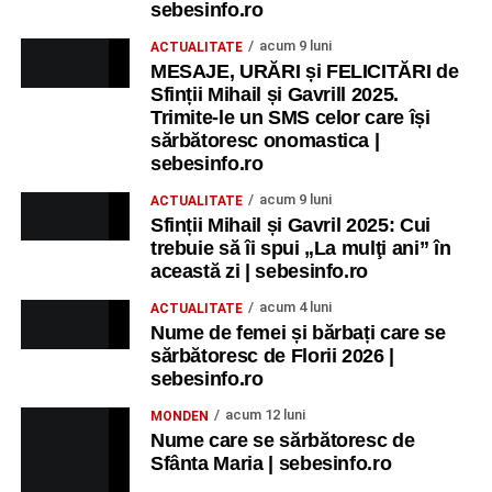
sebesinfo.ro
acum 9 luni
ACTUALITATE
MESAJE, URĂRI și FELICITĂRI de
Sfinții Mihail și Gavrill 2025.
Trimite-le un SMS celor care își
sărbătoresc onomastica |
sebesinfo.ro
acum 9 luni
ACTUALITATE
Sfinții Mihail și Gavril 2025: Cui
trebuie să îi spui „La mulţi ani” în
această zi | sebesinfo.ro
acum 4 luni
ACTUALITATE
Nume de femei și bărbați care se
sărbătoresc de Florii 2026 |
sebesinfo.ro
acum 12 luni
MONDEN
Nume care se sărbătoresc de
Sfânta Maria | sebesinfo.ro