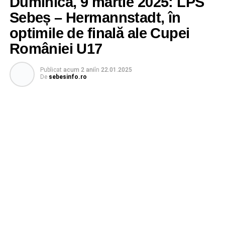
Duminică, 9 martie 2025: LPS
Sebeș – Hermannstadt, în
optimile de finală ale Cupei
României U17
Publicat
acum 2 ani
în
22.01.2025
De
sebesinfo.ro