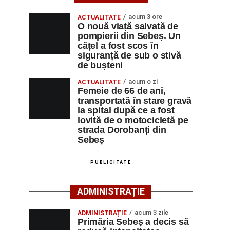
acum 3 ore
ACTUALITATE
O nouă viață salvată de
pompierii din Sebeș. Un
cățel a fost scos în
siguranță de sub o stivă
de bușteni
acum o zi
ACTUALITATE
Femeie de 66 de ani,
transportată în stare gravă
la spital după ce a fost
lovită de o motocicletă pe
strada Dorobanți din
Sebeș
PUBLICITATE
ADMINISTRAȚIE
acum 3 zile
ADMINISTRAȚIE
Primăria Sebeș a decis să