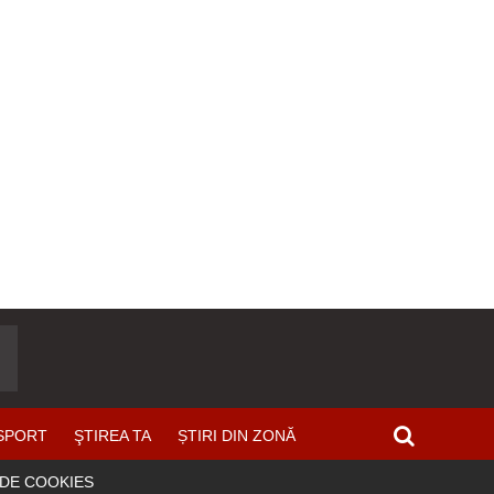
SPORT
ŞTIREA TA
ȘTIRI DIN ZONĂ
 DE COOKIES