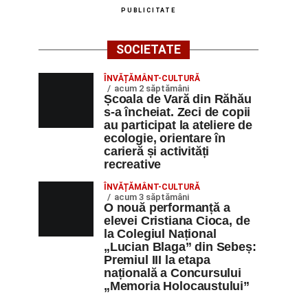
PUBLICITATE
SOCIETATE
ÎNVĂȚĂMÂNT-CULTURĂ
acum 2 săptămâni
Școala de Vară din Răhău
s-a încheiat. Zeci de copii
au participat la ateliere de
ecologie, orientare în
carieră și activități
recreative
ÎNVĂȚĂMÂNT-CULTURĂ
acum 3 săptămâni
O nouă performanță a
elevei Cristiana Cioca, de
la Colegiul Național
„Lucian Blaga” din Sebeș:
Premiul III la etapa
națională a Concursului
„Memoria Holocaustului”