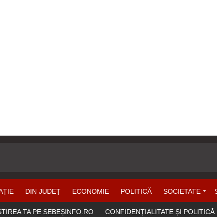
AȚIE
DIN JUDEȚ
ECONOMIE
POLITICĂ
SOCIETATE
ȘTIREA TA PE SEBEȘINFO.RO
CONFIDENȚIALITATE ȘI POLITICĂ