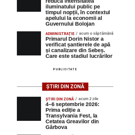
reducă intensitatea
iluminatului public pe
timpul nopții, în contextul
apelului la economii al
Guvernului Bolojan
acum o săptămână
ADMINISTRAȚIE
Primarul Dorin Nistor a
verificat șantierele de apă
și canalizare din Sebeș.
Care este stadiul lucrărilor
PUBLICITATE
ȘTIRI DIN ZONĂ
acum 2 zile
ȘTIRI DIN ZONĂ
4–6 septembrie 2026:
Prima ediție a
Transylvania Fest, la
Cetatea Greavilor din
Gârbova