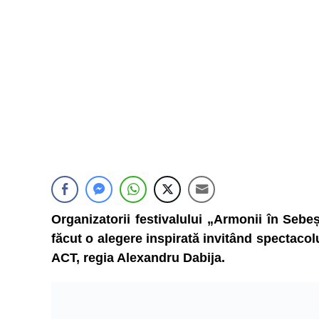
Organizatorii festivalului „Armonii în Sebe
făcut o alegere inspirată invitând spectaco
ACT, regia Alexandru Dabija.