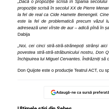
„Dacă o propoziție scrisă în Spania secolulu
propoziție scrisă în secolul XX de Pierre Mena
la fel de real ca Cide Hamete Benengeli. Cine 
este la fel de problematică precum văzul lu
adresează unei vîrste de aur – adică pînă în 
Dabija
„Noi, cei cinci stră-stră-strănepoți strânși 
povestea stră-stră-străbunicului nostru, Don 
închipuirea lui Miguel Cervantes. Îndrăzniți să o
Don Quijote este o producție Teatrul ACT, cu sp
Adaugă-ne ca sursă preferat
Ultimele știri din Sebeș