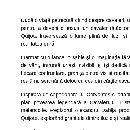
După o viață petrecută citind despre cavaleri,
pentru a deveni el însuși un cavaler rătăcito
Quijote traversează o lume plină de iluzii și
realitatea dură.
Înarmat cu o lance, o sabie și o imaginație făr
de vânt, înfruntă uriași invizibili și își dedi
fiecare confruntare, granița dintre vis și realit
reală nu seamănă deloc cu cea din cărțile cavale
Inspirată de capodopera lui Cervantes și ada
plan povestea legendară a Cavalerului Triste
melancolie. Regizorul Alexandru Dabija prop
Quijote, explorând granițele dintre iluzie și real