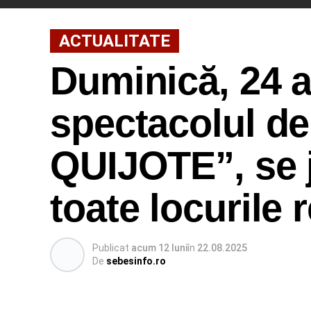
ACTUALITATE
Duminică, 24 
spectacolul d
QUIJOTE”, se 
toate locurile 
Publicat
acum 12 luni
în
22.08.2025
De
sebesinfo.ro