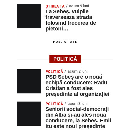
acum 9 luni
ŞTIREA TA
La Sebeș, vulpile
traverseaza strada
folosind trecerea de
pietoni…
PUBLICITATE
POLITICĂ
acum 2 luni
POLITICĂ
PSD Sebeș are o nouă
echipă conducere: Radu
Cristian a fost ales
președinte al organizației
acum 3 luni
POLITICĂ
Seniorii social-democrați
din Alba și-au ales noua
conducere, la Sebeș. Emil
Itu este noul președinte