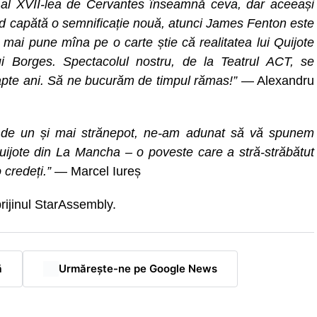
i al XVII-lea de Cervantes înseamnă ceva, dar aceeași
rd capătă o semnificație nouă, atunci James Fenton este
mai pune mîna pe o carte știe că realitatea lui Quijote
i Borges. Spectacolul nostru, de la Teatrul ACT, se
șapte ani. Să ne bucurăm de timpul rămas!”
— Alexandru
aici de un și mai strănepot, ne-am adunat să vă spunem
Quijote din La Mancha – o poveste care a stră-străbătut
 credeți.”
— Marcel Iureș
rijinul StarAssembly.
ă
Urmărește-ne pe Google News