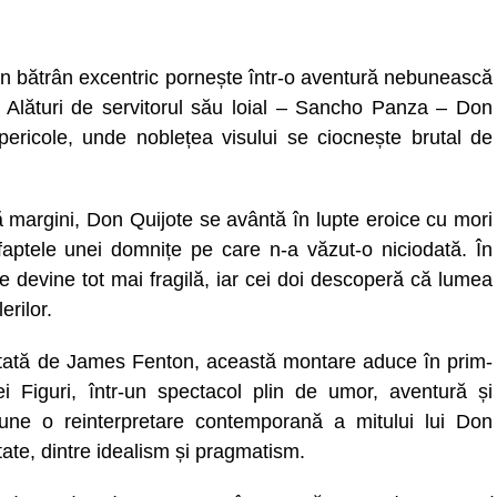
 un bătrân excentric pornește într-o aventură nebunească
r. Alături de servitorul său loial – Sancho Panza – Don
 pericole, unde noblețea visului se ciocnește brutal de
ă margini, Don Quijote se avântă în lupte eroice cu mori
că faptele unei domnițe pe care n-a văzut-o niciodată. În
ate devine tot mai fragilă, iar cei doi descoperă că lumea
rilor.
ptată de James Fenton, această montare aduce în prim-
i Figuri, într-un spectacol plin de umor, aventură și
une o reinterpretare contemporană a mitului lui Don
itate, dintre idealism și pragmatism.