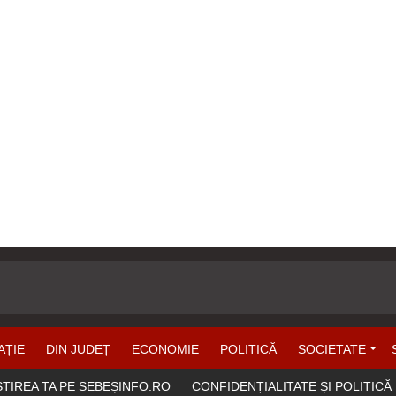
AȚIE
DIN JUDEȚ
ECONOMIE
POLITICĂ
SOCIETATE
ȘTIREA TA PE SEBEȘINFO.RO
CONFIDENȚIALITATE ȘI POLITICĂ