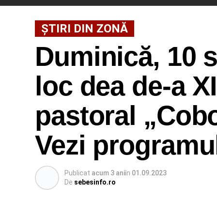
ȘTIRI DIN ZONĂ
Duminică, 10 
loc dea de-a XI
pastoral „Cobo
Vezi programu
Publicat
acum 3 ani
în
01.09.2023
De
sebesinfo.ro