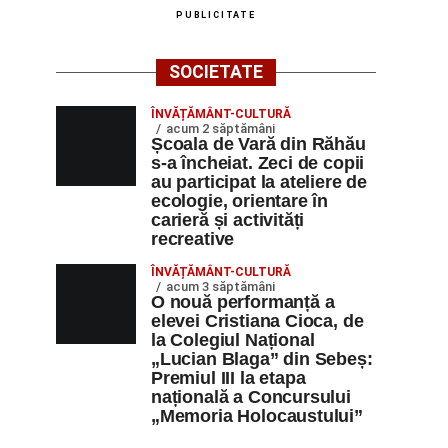
PUBLICITATE
SOCIETATE
ÎNVĂȚĂMÂNT-CULTURĂ
acum 2 săptămâni
Școala de Vară din Răhău
s-a încheiat. Zeci de copii
au participat la ateliere de
ecologie, orientare în
carieră și activități
recreative
ÎNVĂȚĂMÂNT-CULTURĂ
acum 3 săptămâni
O nouă performanță a
elevei Cristiana Cioca, de
la Colegiul Național
„Lucian Blaga” din Sebeș:
Premiul III la etapa
națională a Concursului
„Memoria Holocaustului”