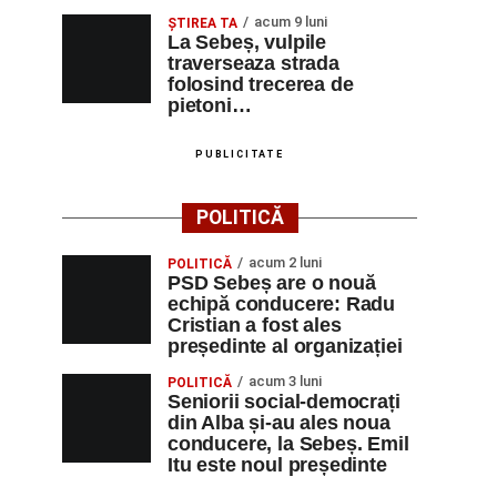
acum 9 luni
ŞTIREA TA
La Sebeș, vulpile
traverseaza strada
folosind trecerea de
pietoni…
PUBLICITATE
POLITICĂ
acum 2 luni
POLITICĂ
PSD Sebeș are o nouă
echipă conducere: Radu
Cristian a fost ales
președinte al organizației
acum 3 luni
POLITICĂ
Seniorii social-democrați
din Alba și-au ales noua
conducere, la Sebeș. Emil
Itu este noul președinte