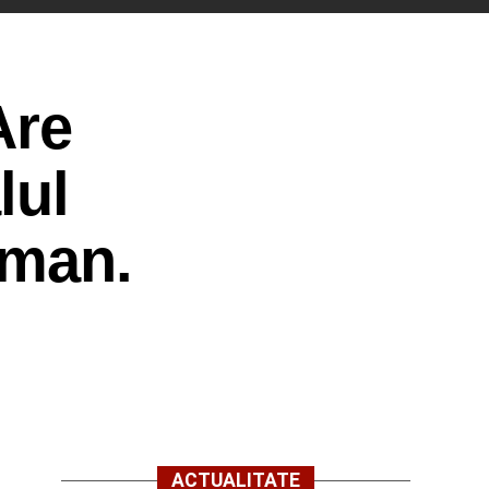
Are
lul
oman.
ACTUALITATE