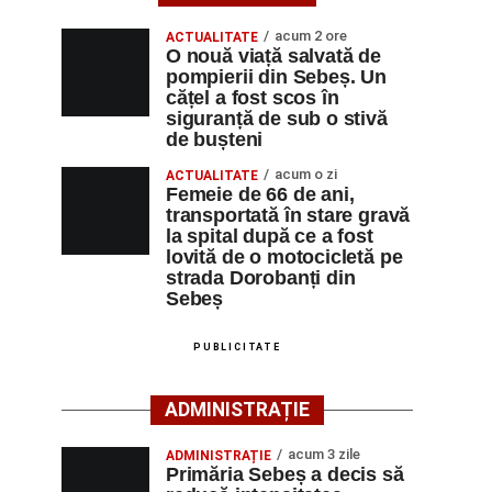
acum 2 ore
ACTUALITATE
O nouă viață salvată de
pompierii din Sebeș. Un
cățel a fost scos în
siguranță de sub o stivă
de bușteni
acum o zi
ACTUALITATE
Femeie de 66 de ani,
transportată în stare gravă
la spital după ce a fost
lovită de o motocicletă pe
strada Dorobanți din
Sebeș
PUBLICITATE
ADMINISTRAȚIE
acum 3 zile
ADMINISTRAȚIE
Primăria Sebeș a decis să