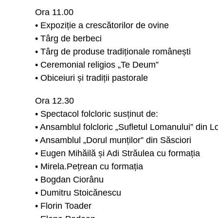
Ora 11.00
• Expoziție a crescătorilor de ovine
• Târg de berbeci
• Târg de produse tradiționale românești
• Ceremonial religios „Te Deum”
• Obiceiuri și tradiții pastorale
Ora 12.30
• Spectacol folcloric susținut de:
• Ansamblul folcloric „Sufletul Lomanului” din 
• Ansamblul „Dorul munților” din Săsciori
• Eugen Mihăilă și Adi Străulea cu formația
• Mirela.Pețrean cu formația
• Bogdan Ciorânu
• Dumitru Stoicănescu
• Florin Toader