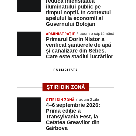
reducă intensitatea
iluminatului public pe
timpul nopții, în contextul
apelului la economii al
Guvernului Bolojan
acum o săptămână
ADMINISTRAȚIE
Primarul Dorin Nistor a
verificat șantierele de apă
și canalizare din Sebeș.
Care este stadiul lucrărilor
PUBLICITATE
ȘTIRI DIN ZONĂ
acum 2 zile
ȘTIRI DIN ZONĂ
4–6 septembrie 2026:
Prima ediție a
Transylvania Fest, la
Cetatea Greavilor din
Gârbova