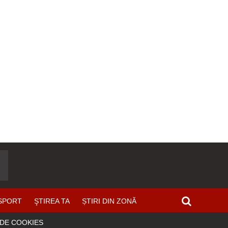
SPORT
ŞTIREA TA
ȘTIRI DIN ZONĂ
 DE COOKIES