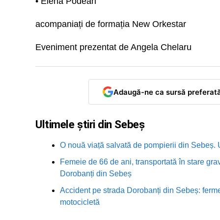
• Elena Podean
acompaniați de formația New Orkestar
Eveniment prezentat de Angela Chelaru
Adaugă-ne ca sursă preferat
Ultimele știri din Sebeș
O nouă viață salvată de pompierii din Sebeș. U
Femeie de 66 de ani, transportată în stare grav
Dorobanți din Sebeș
Accident pe strada Dorobanți din Sebeș: fermei
motocicletă