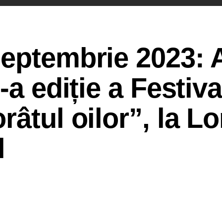
septembrie 2023: 
-a ediție a Festiva
râtul oilor”, la L
l