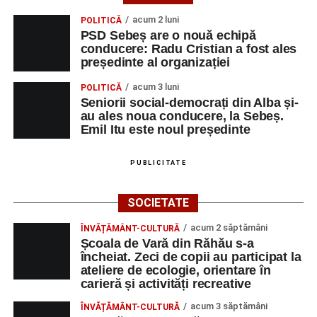
acum 2 luni
POLITICĂ
PSD Sebeș are o nouă echipă
conducere: Radu Cristian a fost ales
președinte al organizației
acum 3 luni
POLITICĂ
Seniorii social-democrați din Alba și-
au ales noua conducere, la Sebeș.
Emil Itu este noul președinte
PUBLICITATE
SOCIETATE
acum 2 săptămâni
ÎNVĂȚĂMÂNT-CULTURĂ
Școala de Vară din Răhău s-a
încheiat. Zeci de copii au participat la
ateliere de ecologie, orientare în
carieră și activități recreative
acum 3 săptămâni
ÎNVĂȚĂMÂNT-CULTURĂ