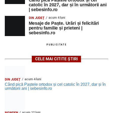
catolic în 2027, dar și în următorii ani
| sebesinfo.ro
acum 4 luni
DIN JUDEȚ
Mesaje de Paște. Urări și felicitări
pentru familie și prieteni |
sebesinfo.ro
PUBLICITATE
CELE MAI CITITE ȘTIRI
acum 4 luni
DIN JUDEȚ
Când pică Paștele ortodox și cel catolic în 2027, dar și în
următorii ani | sebesinfo.ro
acum 12 luni
MONDEN