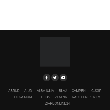
ABRUD
AIUD
ALBA IULIA
BLAJ
CAMPENI
CUGIR
OCNA MURES
TEIUS
ZLATNA
RADIO UNIREA FM
ZIAREONLINE24