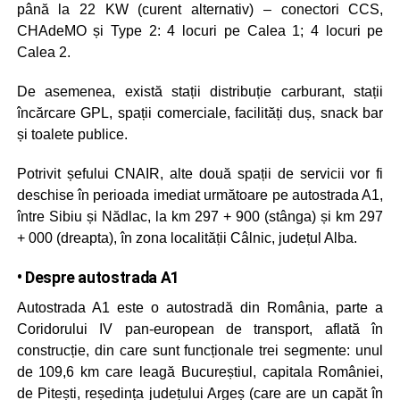
până la 22 KW (curent alternativ) – conectori CCS,
CHAdeMO și Type 2: 4 locuri pe Calea 1; 4 locuri pe
Calea 2.
De asemenea, există stații distribuție carburant, stații
încărcare GPL, spații comerciale, facilități duș, snack bar
și toalete publice.
Potrivit șefului CNAIR, alte două spații de servicii vor fi
deschise în perioada imediat următoare pe autostrada A1,
între Sibiu și Nădlac, la km 297 + 900 (stânga) și km 297
+ 000 (dreapta), în zona localității Câlnic, județul Alba.
• Despre autostrada A1
Autostrada A1 este o autostradă din România, parte a
Coridorului IV pan-european de transport, aflată în
construcție, din care sunt funcționale trei segmente: unul
de 109,6 km care leagă Bucureștiul, capitala României,
de Pitești, reședința județului Argeș (care are un capăt în