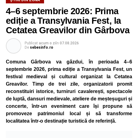
4–6 septembrie 2026: Prima
ediție a Transylvania Fest, la
Cetatea Greavilor din Gârbova
Publicat
acum o zi
în
07.08.2026
De
sebesinfo.ro
Comuna Gârbova va găzdui, în perioada 4–6
septembrie 2026, prima ediție a Transylvania Fest, un
festival medieval și cultural organizat la Cetatea
Greavilor. Timp de trei zile, organizatorii promit
reconstituiri istorice, turniruri cavalerești, spectacole
de luptă, dansuri medievale, ateliere de meșteșuguri și
concerte, într-un eveniment care își propune să
promoveze patrimoniul local și să transforme
localitatea într-o destinație turistică de referință.