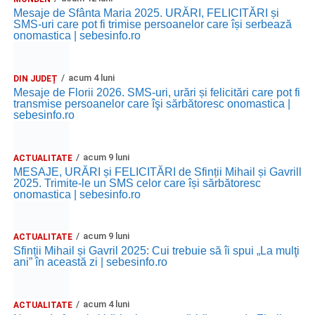
Mesaje de Sfânta Maria 2025. URĂRI, FELICITĂRI și
SMS-uri care pot fi trimise persoanelor care își serbează
onomastica | sebesinfo.ro
acum 4 luni
DIN JUDEȚ
Mesaje de Florii 2026. SMS-uri, urări și felicitări care pot fi
transmise persoanelor care îşi sărbătoresc onomastica |
sebesinfo.ro
acum 9 luni
ACTUALITATE
MESAJE, URĂRI și FELICITĂRI de Sfinții Mihail și Gavrill
2025. Trimite-le un SMS celor care își sărbătoresc
onomastica | sebesinfo.ro
acum 9 luni
ACTUALITATE
Sfinții Mihail și Gavril 2025: Cui trebuie să îi spui „La mulţi
ani” în această zi | sebesinfo.ro
acum 4 luni
ACTUALITATE