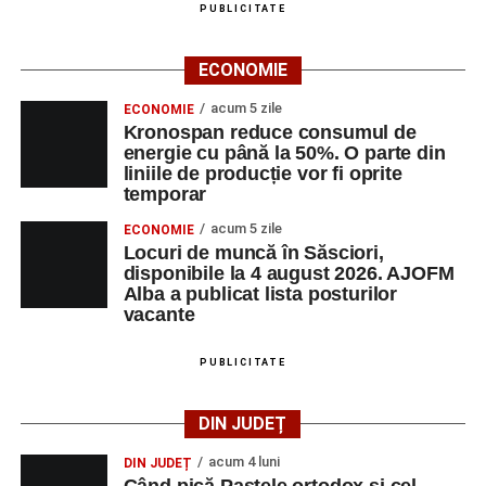
PUBLICITATE
ECONOMIE
acum 5 zile
ECONOMIE
Kronospan reduce consumul de
energie cu până la 50%. O parte din
liniile de producție vor fi oprite
temporar
acum 5 zile
ECONOMIE
Locuri de muncă în Săsciori,
disponibile la 4 august 2026. AJOFM
Alba a publicat lista posturilor
vacante
PUBLICITATE
DIN JUDEȚ
acum 4 luni
DIN JUDEȚ
Când pică Paștele ortodox și cel