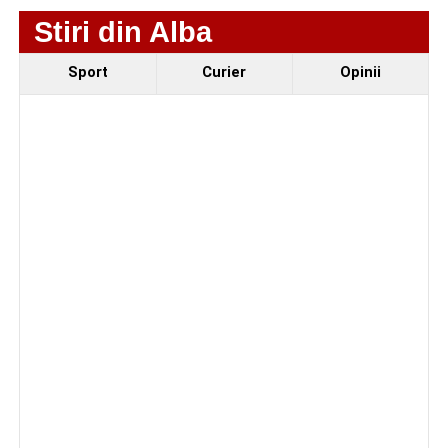
4–6 septembrie 2026: Prima ediție a Transylvania
Stiri din Alba
Fest, la Cetatea Greavilor din Gârbova
Sport
Curier
Opinii