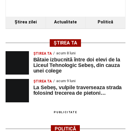
Ştirea zilei
Actualitate
Politică
ȘTIREA TA
acum 8 luni
ŞTIREA TA
Bătaie izbucnită între doi elevi de la
Liceul Tehnologic Sebeș, din cauza
unei colege
acum 9 luni
ŞTIREA TA
La Sebeș, vulpile traverseaza strada
folosind trecerea de pietoni…
PUBLICITATE
POLITICĂ