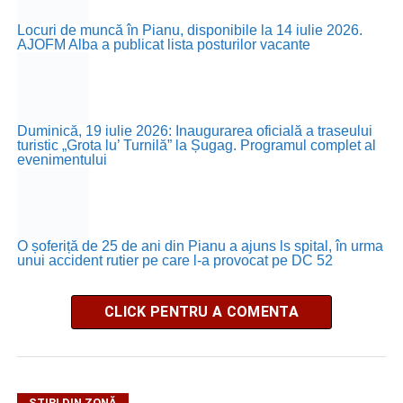
Locuri de muncă în Pianu, disponibile la 14 iulie 2026.
AJOFM Alba a publicat lista posturilor vacante
Duminică, 19 iulie 2026: Inaugurarea oficială a traseului
turistic „Grota lu’ Turnilă” la Șugag. Programul complet al
evenimentului
O șoferiță de 25 de ani din Pianu a ajuns ls spital, în urma
unui accident rutier pe care l-a provocat pe DC 52
CLICK PENTRU A COMENTA
ȘTIRI DIN ZONĂ