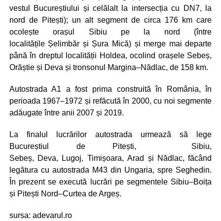
vestul Bucureștiului și celălalt la intersecția cu DN7, la
nord de Pitești); un alt segment de circa 176 km care
ocolește orașul Sibiu pe la nord (între
localitățile Șelimbăr și Șura Mică) și merge mai departe
până în dreptul localității Holdea, ocolind orașele Sebeș,
Orăștie și Deva și tronsonul Margina–Nădlac, de 158 km.
Autostrada A1 a fost prima construită în România, în
perioada 1967–1972 și refăcută în 2000, cu noi segmente
adăugate între anii 2007 și 2019.
La finalul lucrărilor autostrada urmează să lege
Bucureștiul de Pitești, Sibiu,
Sebeș, Deva, Lugoj, Timișoara, Arad și Nădlac, făcând
legătura cu autostrada M43 din Ungaria, spre Seghedin.
În prezent se execută lucrări pe segmentele Sibiu–Boița
și Pitești Nord–Curtea de Argeș.
sursa: adevarul.ro