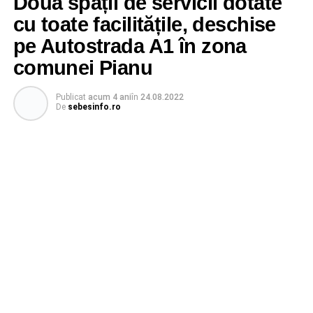
Două spații de servicii dotate
cu toate facilitățile, deschise
pe Autostrada A1 în zona
comunei Pianu
Publicat
acum 4 ani
în
24.08.2022
De
sebesinfo.ro