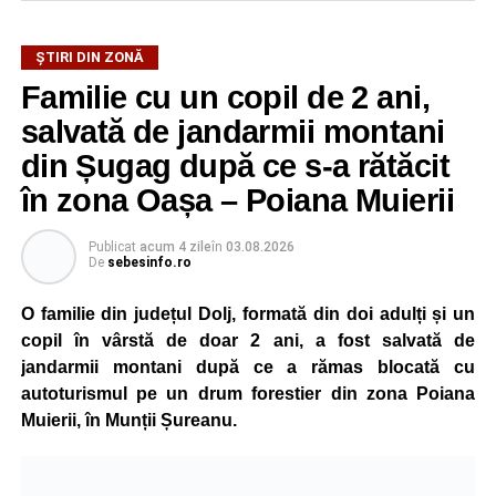
La ediția din acest an au participat peste 200 de cadre
ȘTIRI DIN ZONĂ
didactice din întreaga țară. Printre participanți s-au aflat
Familie cu un copil de 2 ani,
profesori debutanți, profesori cu experiență, inspectori
școlari, directori de școli, consilieri școlari, educatori și
salvată de jandarmii montani
învățători, reprezentând aproape toate disciplinele din
din Șugag după ce s-a rătăcit
sistemul de învățământ.
în zona Oașa – Poiana Muierii
Participare, consens și asumare în școală
Publicat
acum 4 zile
în
03.08.2026
De
sebesinfo.ro
Tema ediției din acest an a pornit de la convingerea că
școala românească dispune de una dintre cele mai
O familie din județul Dolj, formată din doi adulți și un
importante resurse: experiența profesorilor. Provocarea nu
copil în vârstă de doar 2 ani, a fost salvată de
este lipsa ideilor, ci identificarea unor contexte în care
jandarmii montani după ce a rămas blocată cu
acestea să poată fi ascultate, validate și transformate în
autoturismul pe un drum forestier din zona Poiana
proiecte comune.
Muierii, în Munții Șureanu.
Pe parcursul celor patru zile, participanții au analizat
procesele de luare a deciziilor, construirea consensului,