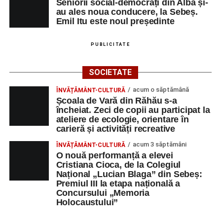
Seniorii social-democrați din Alba și-
Maria)
au ales noua conducere, la Sebeș.
Emil Itu este noul președinte
„Voi merge acasă cu gândul că educația și nu numai are
la bază doi piloni: OMUL SFINȚEȘTE LOCUL și VORBA
PUBLICITATE
DULCE MULT ADUCE. De la elev până la părinte și mai
apoi în viața noastră, modul de adresare, tonul și gestica
SOCIETATE
sunt vitale.”
(Prof. Ciura Marinela)
acum o săptămână
ÎNVĂȚĂMÂNT-CULTURĂ
Privind spre ediția următoare
Școala de Vară din Răhău s-a
încheiat. Zeci de copii au participat la
În încheierea evenimentului, organizatorii au anunțat tema
ateliere de ecologie, orientare în
carieră și activități recreative
ediției din 2027, dedicată relației dintre caracter, valori și
educație. După trei ediții care au abordat comunicarea
acum 3 săptămâni
ÎNVĂȚĂMÂNT-CULTURĂ
didactică, dinamica diferențelor, participarea și luarea
O nouă performanță a elevei
Cristiana Cioca, de la Colegiul
deciziilor, comunitatea Sinaxa Educațională își propune
Național „Lucian Blaga” din Sebeș:
să revină la întrebările fundamentale despre valorile care
Premiul III la etapa națională a
stau la baza actului educațional și despre rolul
Concursului „Memoria
profesorului în formarea caracterului tinerilor.
Holocaustului”