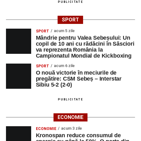
Despre comunitatea Sinaxa Educațională
PUBLICITATE
Asociația
„Sinaxa Educațională”
este o comunitate de
SPORT
profesori, dedicată susținerii unei educații centrate pe
valorile creștin-ortodoxe și pe formarea caracterului
acum 5 zile
SPORT
Mândrie pentru Valea Sebeșului: Un
elevilor. Născută din experiența duhovnicească și
copil de 10 ani cu rădăcini în Săsciori
formativă a Mănăstirii Oașa, Sinaxa își propune să
va reprezenta România la
sprijine profesorii în regăsirea motivației interioare,
Campionatul Mondial de Kickboxing
oferindu-le nu doar instrumente metodice actuale, ci și
acum 6 zile
SPORT
contexte de sprijin reciproc, colaborare și reconectare la
O nouă victorie în meciurile de
vocația pedagogică autentică.
pregătire: CSM Sebeș – Interstar
Sibiu 5-2 (2-0)
PUBLICITATE
Adaugă-ne ca sursă preferată
ECONOMIE
Urmărește-ne pe Google News
acum 3 zile
ECONOMIE
Kronospan reduce consumul de
Ultimele știri din Sebeș