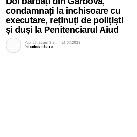
Doi bărbați din Gârbova,
condamnați la închisoare cu
executare, reținuți de polițiști
și duși la Penitenciarul Aiud
Publicat
acum 3 ani
în
21.07.2023
De
sebesinfo.ro