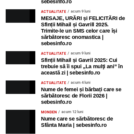
sebesinfo.ro
acum 9 luni
ACTUALITATE
MESAJE, URĂRI și FELICITĂRI de
Sfinții Mihail și Gavrill 2025.
Trimite-le un SMS celor care își
sărbătoresc onomastica |
sebesinfo.ro
acum 9 luni
ACTUALITATE
Sfinții Mihail și Gavril 2025: Cui
trebuie să îi spui „La mulţi ani” în
această zi | sebesinfo.ro
acum 4 luni
ACTUALITATE
Nume de femei și bărbați care se
sărbătoresc de Florii 2026 |
sebesinfo.ro
acum 12 luni
MONDEN
Nume care se sărbătoresc de
Sfânta Maria | sebesinfo.ro