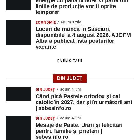
energie cu până la 50%. O parte din
liniile de producție vor fi oprite
Primăria Sebeș a decis să reducă intensitatea
temporar
iluminatului public pe timpul nopții, în contextul
acum 3 zile
ECONOMIE
apelului la economii al Guvernului Bolojan
Locuri de muncă în Săsciori,
disponibile la 4 august 2026. AJOFM
Duminică, 23 august 2026, Râpa Roșie găzduiește
Alba a publicat lista posturilor
cea de-a III-a ediție a concursului „CicloAventurier
vacante
de Sebeș”
PUBLICITATE
Primul concert din cadrul String Symphonic Camp
2026 a adus emoție și aplauze la Sebeș
DIN JUDEȚ
acum 4 luni
DIN JUDEȚ
Când pică Paștele ortodox și cel
catolic în 2027, dar și în următorii ani
| sebesinfo.ro
acum 4 luni
DIN JUDEȚ
Mesaje de Paște. Urări și felicitări
pentru familie și prieteni |
sebesinfo.ro