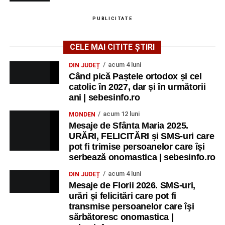
PUBLICITATE
CELE MAI CITITE ȘTIRI
acum 4 luni
DIN JUDEȚ
Când pică Paștele ortodox și cel
catolic în 2027, dar și în următorii
ani | sebesinfo.ro
acum 12 luni
MONDEN
Mesaje de Sfânta Maria 2025.
URĂRI, FELICITĂRI și SMS-uri care
pot fi trimise persoanelor care își
serbează onomastica | sebesinfo.ro
acum 4 luni
DIN JUDEȚ
Mesaje de Florii 2026. SMS-uri,
urări și felicitări care pot fi
transmise persoanelor care îşi
sărbătoresc onomastica |