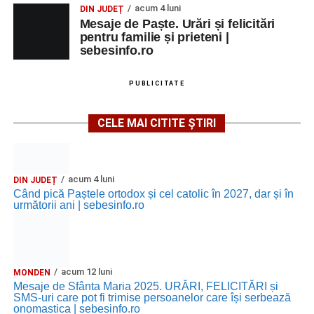
acum 4 luni
DIN JUDEȚ
Mesaje de Paște. Urări și felicitări
pentru familie și prieteni |
sebesinfo.ro
PUBLICITATE
CELE MAI CITITE ȘTIRI
acum 4 luni
DIN JUDEȚ
Când pică Paștele ortodox și cel catolic în 2027, dar și în
următorii ani | sebesinfo.ro
acum 12 luni
MONDEN
Mesaje de Sfânta Maria 2025. URĂRI, FELICITĂRI și
SMS-uri care pot fi trimise persoanelor care își serbează
onomastica | sebesinfo.ro