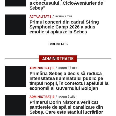
a concursului „CicloAventurier de
Decizia – între responsabilitate și asumare
forestier greu accesibil, unde autoturismul s-a împotmolit
Sebeș”
în noroi, iar ocupanții nu au mai reușit să își continue
acum 2 zile
Discuțiile și activitățile desfășurate în cadrul școlii de vară
ACTUALITATE
deplasarea.
Primul concert din cadrul String
au evidențiat faptul că procesul decizional reprezintă una
Symphonic Camp 2026 a adus
dintre provocările esențiale ale vieții școlare. Într-un
La solicitarea acestora, un echipaj din cadrul Postului de
emoție și aplauze la Sebeș
context educațional complex, construirea consensului,
Jandarmi Montan Șugag a pornit în căutarea familiei.
dialogul și asumarea responsabilității devin condiții
După mai multe ore, jandarmii au reușit să identifice
PUBLICITATE
necesare pentru dezvoltarea unor comunități școlare
autoturismul în zona Poiana Muierii.
sănătoase și funcționale.
ADMINISTRAȚIE
Cei doi adulți și copilul de 2 ani au fost găsiți în stare
Una dintre concluziile întâlnirii a fost aceea că nu există
bună, fără a avea nevoie de îngrijiri medicale.
acum 17 ore
ADMINISTRAȚIE
întotdeauna decizii perfecte, însă există responsabilitatea
Primăria Sebeș a decis să reducă
Jandarmii au extras autoturismul cu ajutorul autospecialei
de a decide, de a-ți asuma consecințele și de a rămâne
intensitatea iluminatului public pe
timpul nopții, în contextul apelului la
din dotare, iar familia a fost însoțită până pe DN67C, în
fidel valorilor care stau la baza profesiei de dascăl.
economii al Guvernului Bolojan
zona localității Șugag, de unde și-a putut continua
Dialog cu părintele Pantelimon Șușnea
călătoria spre județul Dolj în condiții de siguranță.
acum 6 zile
ADMINISTRAȚIE
Primarul Dorin Nistor a verificat
șantierele de apă și canalizare din
La încheierea programului, participanții au dialogat cu
Reprezentanții Jandarmeriei le recomandă celor care se
Sebeș. Care este stadiul lucrărilor
părintele Pantelimon Șușnea despre provocările de la
deplasează în zone montane să nu se bazeze exclusiv pe