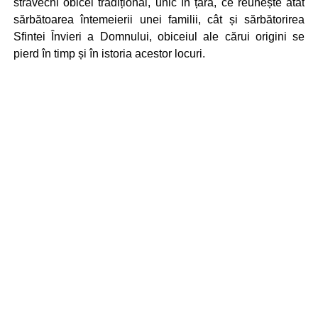
străvechi obicei tradițional, unic în țară, ce reunește atât
sărbătoarea întemeierii unei familii, cât și sărbătorirea
Sfintei Învieri a Domnului, obiceiul ale cărui origini se
pierd în timp și în istoria acestor locuri.