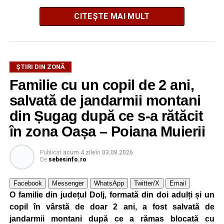
CITEȘTE MAI MULT
ȘTIRI DIN ZONĂ
La ediția din acest an au participat peste 200 de cadre
Familie cu un copil de 2 ani,
didactice din întreaga țară. Printre participanți s-au aflat
profesori debutanți, profesori cu experiență, inspectori
salvată de jandarmii montani
școlari, directori de școli, consilieri școlari, educatori și
din Șugag după ce s-a rătăcit
învățători, reprezentând aproape toate disciplinele din
în zona Oașa – Poiana Muierii
sistemul de învățământ.
Publicat
acum 4 zile
în
03.08.2026
Participare, consens și asumare în școală
De
sebesinfo.ro
Tema ediției din acest an a pornit de la convingerea că
Facebook
Messenger
WhatsApp
Twitter/X
Email
școala românească dispune de una dintre cele mai
O familie din județul Dolj, formată din doi adulți și un
importante resurse: experiența profesorilor. Provocarea nu
copil în vârstă de doar 2 ani, a fost salvată de
este lipsa ideilor, ci identificarea unor contexte în care
jandarmii montani după ce a rămas blocată cu