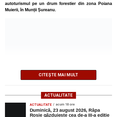
acestea să poată fi ascultate, validate și transformate în
autoturismul pe un drum forestier din zona Poiana
proiecte comune.
Muierii, în Munții Șureanu.
Pe parcursul celor patru zile, participanții au analizat
procesele de luare a deciziilor, construirea consensului,
gestionarea situațiilor dificile din viața școlii și importanța
asumării responsabilității în actul educațional. Atelierele
interactive, studiile de caz, exercițiile de grup și jocurile
de rol au oferit profesorilor oportunitatea de a analiza
situații reale din mediul școlar și de a căuta împreună
soluții aplicabile în activitatea de zi cu zi.
Formarea a fost susținută de Lect. univ. dr. Oana Moșoiu,
CITEȘTE MAI MULT
specialist în științele educației, de la Facultatea de
Psihologie și Științele Educației, Universitatea din
București, Romeo Moșoiu, consilier în cadrul Ministerului
ACTUALITATE
Potrivit Inspectoratului de Jandarmi Județean Alba, familia
Educației și Cercetării, și Cătălin Ionuț Bîrsan, trainer și
a urmat indicațiile sistemului GPS în încercarea de a
acum 18 ore
practician în dezvoltare personală, consilier în cadrul
ACTUALITATE
Duminică, 23 august 2026, Râpa
ajunge de la Mănăstirea Oașa spre Craiova. La un
Ministerului Educației și Cercetării.
Roșie găzduiește cea de-a III-a ediție
moment dat, traseul indicat i-a condus pe un drum