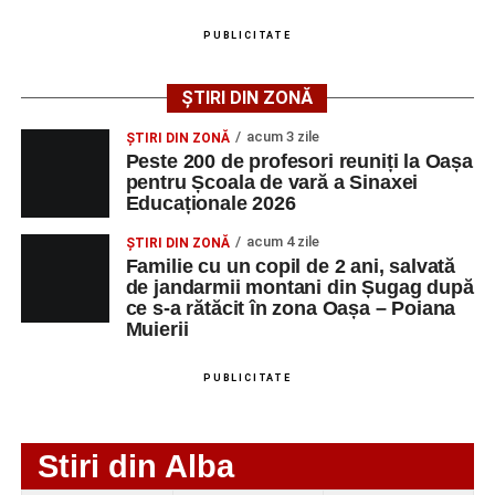
clasă, relația cu elevii și părinții, responsabilitatea
aplicațiile de navigație, deoarece acestea pot indica
PUBLICITATE
profesorului și sensul educației. Întâlnirea a completat
drumuri forestiere sau trasee impracticabile. Totodată,
temele abordate pe parcursul Școlii de vară, oferind
turiștii sunt sfătuiți să urmărească marcajele turistice și, în
participanților ocazia de a discuta despre dificultățile și
cazul în care se rătăcesc sau se află într-o situație de
ȘTIRI DIN ZONĂ
problemele pe care le întâlnesc în activitatea lor de zi cu
pericol, să apeleze de urgență numărul unic 112.
acum 3 zile
ȘTIRI DIN ZONĂ
zi.
Peste 200 de profesori reuniți la Oașa
pentru Școala de vară a Sinaxei
Mărturii ale participanților
Educaționale 2026
Adaugă-ne ca sursă preferată
acum 4 zile
La finalul programului, participanții au fost invitați să
ȘTIRI DIN ZONĂ
Familie cu un copil de 2 ani, salvată
răspundă la întrebarea:
„Ce a însemnat pentru tine
Urmărește-ne pe Google News
de jandarmii montani din Șugag după
participarea la Școala de vară 2026?”
ce s-a rătăcit în zona Oașa – Poiana
Muierii
Ultimele știri din Sebeș
„Participarea la Școala de vară 2026 a însemnat pentru
mine mai mult decât o experiență de formare profesională.
PUBLICITATE
Primăria Sebeș a decis să reducă intensitatea
Fiind prima mea participare la Sinaxa Educațională, am
iluminatului public pe timpul nopții, în contextul
descoperit un spațiu în care educația, reflecția și întâlnirea
apelului la economii al Guvernului Bolojan
dintre oameni s-au așezat într-o armonie aparte.
Stiri din Alba
Duminică, 23 august 2026, Râpa Roșie găzduiește