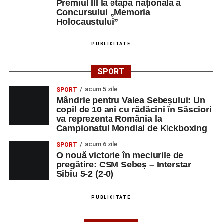
Premiul III la etapa națională a
să revină la întrebările fundamentale despre valorile care
Concursului „Memoria
stau la baza actului educațional și despre rolul
Holocaustului”
profesorului în formarea caracterului tinerilor.
PUBLICITATE
Despre comunitatea Sinaxa Educațională
SPORT
Asociația
„Sinaxa Educațională”
este o comunitate de
profesori, dedicată susținerii unei educații centrate pe
acum 5 zile
SPORT
Mândrie pentru Valea Sebeșului: Un
valorile creștin-ortodoxe și pe formarea caracterului
copil de 10 ani cu rădăcini în Săsciori
elevilor. Născută din experiența duhovnicească și
va reprezenta România la
formativă a Mănăstirii Oașa, Sinaxa își propune să
Campionatul Mondial de Kickboxing
sprijine profesorii în regăsirea motivației interioare,
acum 6 zile
SPORT
oferindu-le nu doar instrumente metodice actuale, ci și
O nouă victorie în meciurile de
contexte de sprijin reciproc, colaborare și reconectare la
pregătire: CSM Sebeș – Interstar
vocația pedagogică autentică.
Sibiu 5-2 (2-0)
PUBLICITATE
Adaugă-ne ca sursă preferată