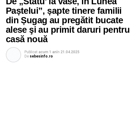
De „Statu’ la vase, în Lunea
Paștelui”, șapte tinere familii
din Șugag au pregătit bucate
alese şi au primit daruri pentru
casă nouă
Publicat
acum 1 an
în
21.04.2025
De
sebesinfo.ro