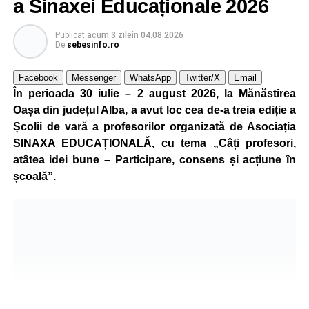
a Sinaxei Educaționale 2026
Publicat
acum 3 zile
în
04.08.2026
De
sebesinfo.ro
Facebook
Messenger
WhatsApp
Twitter/X
Email
În perioada 30 iulie – 2 august 2026, la Mănăstirea
Oașa din județul Alba, a avut loc cea de-a treia ediție a
Școlii de vară a profesorilor organizată de Asociația
SINAXA EDUCAȚIONALĂ, cu tema „Câți profesori,
atâtea idei bune – Participare, consens și acțiune în
școală”.