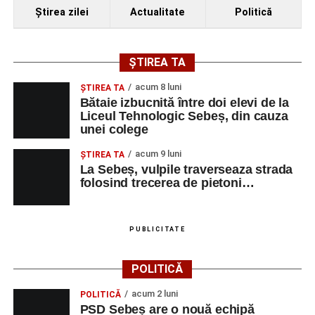
bine și să fii un exemplu pentru cei din jurul tău,
Ştirea zilei
Actualitate
Politică
rămânând fidel principiilor, valorilor și calităților tale.
FIINȚA din spatele profesorului este mai importantă decât
rolul de profesor pe care mulți oameni îl joacă.”
(Prof.
ȘTIREA TA
Felea Elvira Magda)
acum 8 luni
ŞTIREA TA
„Clipele petrecute împreună au fost orchestrate de
Bătaie izbucnită între doi elevi de la
Liceul Tehnologic Sebeș, din cauza
bucurie, prietenie, comuniune, noblețe, profesionalism,
unei colege
aprinzând felinarele dinăuntrul tuturor. Vom purta aceste
zile în coroana de lumină a sufletelor, amintind că
acum 9 luni
ŞTIREA TA
adevărata măreție stă în slujire. Autentică conlucrare, cu
La Sebeș, vulpile traverseaza strada
folosind trecerea de pietoni…
oameni care inspiră, simți că adaugi în galerie lecții de
zbor! Oașa este… Oașa.”
(Prof. Alexandra Leordean)
„Am rămas fermecată de frumusețea locului, de buna lui
PUBLICITATE
rânduială, de efortul imens și de sufletul pe care îl pun
organizatorii pentru buna desfășurare a evenimentului.
POLITICĂ
Am descoperit că multa știință ori funcția sau statutul nu
acum 2 luni
POLITICĂ
ține loc de caracter, de omenie. Voi păstra gândul ferm că
PSD Sebeș are o nouă echipă