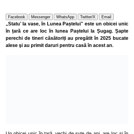
Facebook
Messenger
WhatsApp
Twitter/X
Email
„Statu’ la vase, în Lunea Paștelui” este un obicei unic
în țară ce are loc în lunea Paștelui la Șugag. Șapte
perechi de tineri căsătoriți au pregătit în 2025 bucate
alese şi au primit daruri pentru casă în acest an.
Un obicei unic în ţară, vechi de sute de ani, are loc și în