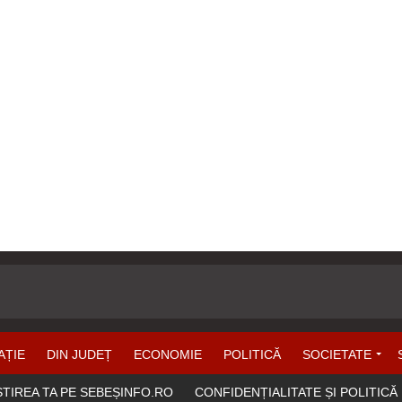
AȚIE
DIN JUDEȚ
ECONOMIE
POLITICĂ
SOCIETATE
ȘTIREA TA PE SEBEȘINFO.RO
CONFIDENȚIALITATE ȘI POLITICĂ