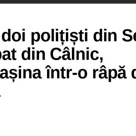
doi polițiști din 
at din Câlnic,
așina într-o râpă 
1