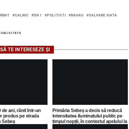
RBAT
CALNIC
DN 1
POLITISTI
RAHAU
SALVARE VIATA
PUBLICITATE
SĂ TE INTERESEZE ȘI
 de ani, rănit într-un
Primăria Sebeș a decis să reducă
er produs pe strada
intensitatea iluminatului public pe
n Sebeș
timpul nopții, în contextul apelului la
economii al Guvernului Bolojan