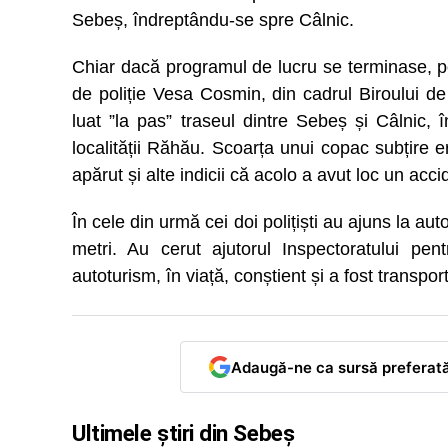
Sebeș, îndreptându-se spre Câlnic.
Chiar dacă programul de lucru se terminase, pol
de poliție Vesa Cosmin, din cadrul Biroului de 
luat ”la pas” traseul dintre Sebeș și Câlnic, 
localității Răhău. Scoarța unui copac subțire e
apărut și alte indicii că acolo a avut loc un acci
În cele din urmă cei doi polițiști au ajuns la a
metri. Au cerut ajutorul Inspectoratului pen
autoturism, în viață, conștient și a fost transport
Adaugă-ne ca sursă preferat
Ultimele știri din Sebeș