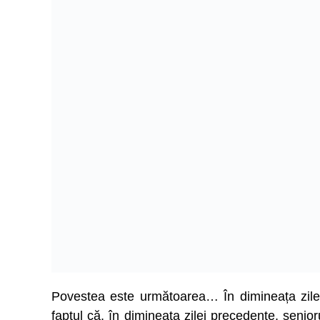
Povestea este următoarea… În dimineața zilei 
faptul că, în dimineața zilei precedente, senior