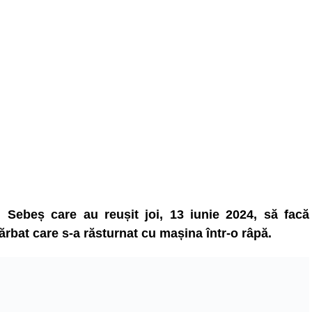
n Sebeș care au reușit joi, 13 iunie 2024, să facă
bărbat care s-a răsturnat cu mașina într-o râpă.