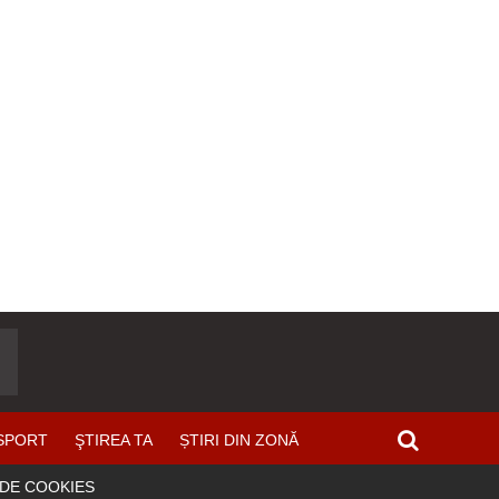
SPORT
ŞTIREA TA
ȘTIRI DIN ZONĂ
 DE COOKIES