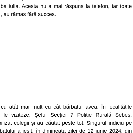
ba Iulia. Acesta nu a mai răspuns la telefon, iar toate
ui, au rămas fără succes.
u atât mai mult cu cât bărbatul avea, în localitățile
 le viziteze. Șeful Secției 7 Poliție Rurală Sebeș,
lizat colegii și au căutat peste tot. Singurul indiciu pe
batului a ieșit, în dimineața zilei de 12 iunie 2024, din