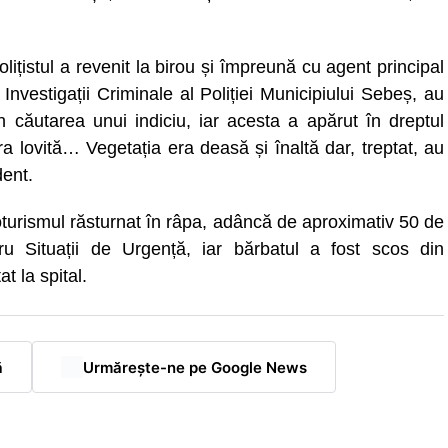
ițistul a revenit la birou și împreună cu agent principal
Investigații Criminale al Poliției Municipiului Sebeș, au
în căutarea unui indiciu, iar acesta a apărut în dreptul
ra lovită… Vegetația era deasă și înaltă dar, treptat, au
dent.
utoturismul răsturnat în râpa, adâncă de aproximativ 50 de
tru Situații de Urgență, iar bărbatul a fost scos din
at la spital.
ă
Urmărește-ne pe Google News