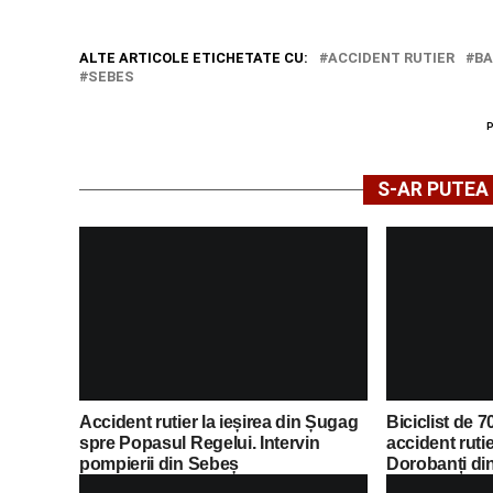
ALTE ARTICOLE ETICHETATE CU:
ACCIDENT RUTIER
BA
SEBES
S-AR PUTEA 
Accident rutier la ieșirea din Șugag
Biciclist de 70
spre Popasul Regelui. Intervin
accident ruti
pompierii din Sebeș
Dorobanți di