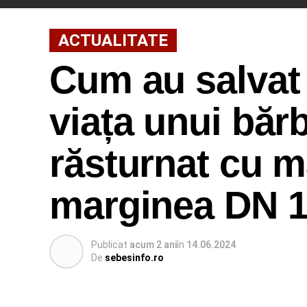
ACTUALITATE
Cum au salvat 
viața unui bărb
răsturnat cu m
marginea DN 
Publicat
acum 2 ani
în
14.06.2024
De
sebesinfo.ro