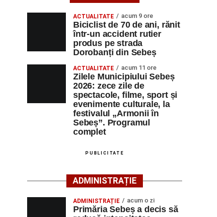
acum 9 ore
ACTUALITATE
Biciclist de 70 de ani, rănit
într-un accident rutier
produs pe strada
Dorobanți din Sebeș
acum 11 ore
ACTUALITATE
Zilele Municipiului Sebeș
2026: zece zile de
spectacole, filme, sport și
evenimente culturale, la
festivalul „Armonii în
Sebeș”. Programul
complet
PUBLICITATE
ADMINISTRAȚIE
acum o zi
ADMINISTRAȚIE
Primăria Sebeș a decis să