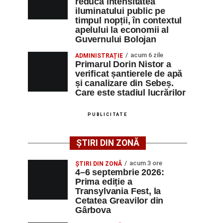
reducă intensitatea
iluminatului public pe
timpul nopții, în contextul
apelului la economii al
Guvernului Bolojan
acum 6 zile
ADMINISTRAȚIE
Primarul Dorin Nistor a
verificat șantierele de apă
și canalizare din Sebeș.
Care este stadiul lucrărilor
PUBLICITATE
ȘTIRI DIN ZONĂ
acum 3 ore
ȘTIRI DIN ZONĂ
4–6 septembrie 2026:
Prima ediție a
Transylvania Fest, la
Cetatea Greavilor din
Gârbova