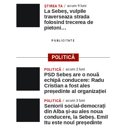
acum 9 luni
ŞTIREA TA
La Sebeș, vulpile
traverseaza strada
folosind trecerea de
pietoni…
PUBLICITATE
POLITICĂ
acum 2 luni
POLITICĂ
PSD Sebeș are o nouă
echipă conducere: Radu
Cristian a fost ales
președinte al organizației
acum 3 luni
POLITICĂ
Seniorii social-democrați
din Alba și-au ales noua
conducere, la Sebeș. Emil
Itu este noul președinte