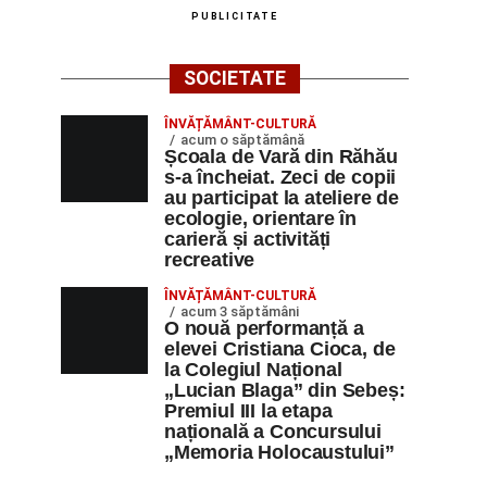
PUBLICITATE
SOCIETATE
ÎNVĂȚĂMÂNT-CULTURĂ
acum o săptămână
Școala de Vară din Răhău
s-a încheiat. Zeci de copii
au participat la ateliere de
ecologie, orientare în
carieră și activități
recreative
ÎNVĂȚĂMÂNT-CULTURĂ
acum 3 săptămâni
O nouă performanță a
elevei Cristiana Cioca, de
la Colegiul Național
„Lucian Blaga” din Sebeș:
Premiul III la etapa
națională a Concursului
„Memoria Holocaustului”