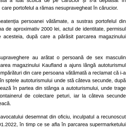
asta a luat scoica de pe cărucior și s-a deplasat în
n care portofelul a rămas nesupravegheat în cărucior.
neatenția persoanei vătămate, a sustras portofelul din
a de aproximativ 2000 lei, actul de identitate, permisul
e acesteia, după care a părăsit parcarea magazinului
 supraveghere au arătat o persoană de sex masculin
parcarea magazinului Kaufland a ajuns lângă autoturismul
cumpărături din care persoana vătămată a reclamat că i-a
te în sptele autoturismului unde stă câteva secunde, după
sează în partea din stânga a autoturismului, unde trage
ontainerul de colectare peturi, iar la câteva secunde
eacă.
 avocatului desemnat din oficiu, inculpatul a recunoscut
01.2022, în timp ce se afla în parcarea supermarketului