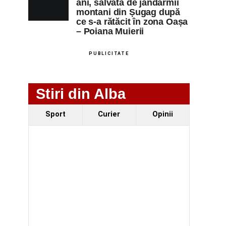
ani, salvată de jandarmii
montani din Șugag după
ce s-a rătăcit în zona Oașa
– Poiana Muierii
PUBLICITATE
Stiri din Alba
Sport
Curier
Opinii