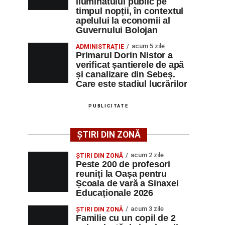
iluminatului public pe
timpul nopții, în contextul
apelului la economii al
Guvernului Bolojan
acum 5 zile
ADMINISTRAȚIE
Primarul Dorin Nistor a
verificat șantierele de apă
și canalizare din Sebeș.
Care este stadiul lucrărilor
PUBLICITATE
ȘTIRI DIN ZONĂ
acum 2 zile
ȘTIRI DIN ZONĂ
Peste 200 de profesori
reuniți la Oașa pentru
Școala de vară a Sinaxei
Educaționale 2026
acum 3 zile
ȘTIRI DIN ZONĂ
Familie cu un copil de 2