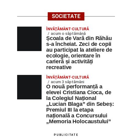
SOCIETATE
ÎNVĂȚĂMÂNT-CULTURĂ
acum o săptămână
Școala de Vară din Răhău
s-a încheiat. Zeci de copii
au participat la ateliere de
ecologie, orientare în
carieră și activități
recreative
ÎNVĂȚĂMÂNT-CULTURĂ
acum 3 săptămâni
O nouă performanță a
elevei Cristiana Cioca, de
la Colegiul Național
„Lucian Blaga” din Sebeș:
Premiul III la etapa
națională a Concursului
„Memoria Holocaustului”
PUBLICITATE