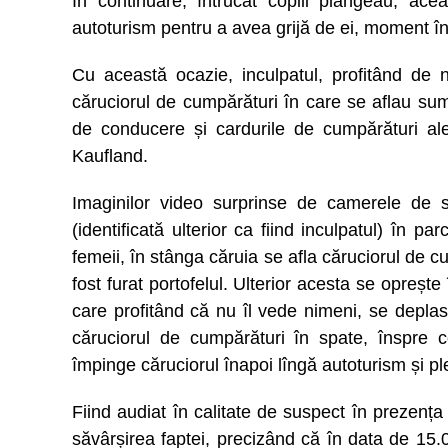
În continuare, întrucât copiii plângeau, ace
autoturism pentru a avea grijă de ei, moment î
Cu această ocazie, inculpatul, profitând de 
căruciorul de cumpărături în care se aflau sum
de conducere și cardurile de cumpărături al
Kaufland.
Imaginilor video surprinse de camerele de
(identificată ulterior ca fiind inculpatul) în 
femeii, în stânga căruia se afla căruciorul de 
fost furat portofelul. Ulterior acesta se opreș
care profitând că nu îl vede nimeni, se depla
căruciorul de cumpărături în spate, înspre c
împinge căruciorul înapoi lîngă autoturism și pl
Fiind audiat în calitate de suspect în prezența
săvârșirea faptei, precizând că în data de 15.