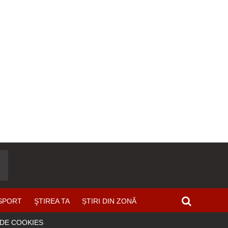
SPORT
ŞTIREA TA
ȘTIRI DIN ZONĂ
 DE COOKIES