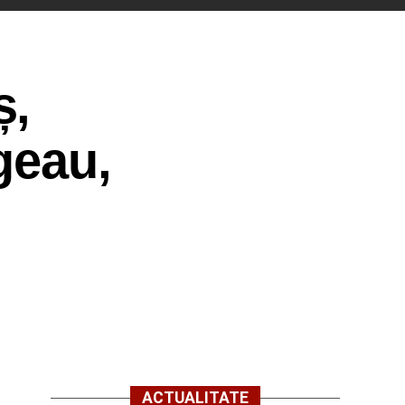
ș,
geau,
ACTUALITATE