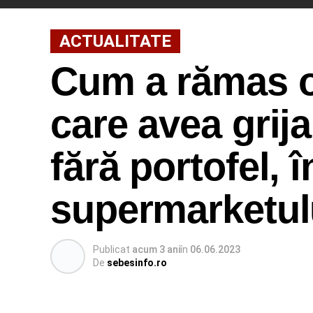
ACTUALITATE
Cum a rămas o
care avea grija
fără portofel, 
supermarketul
Publicat
acum 3 ani
în
06.06.2023
De
sebesinfo.ro