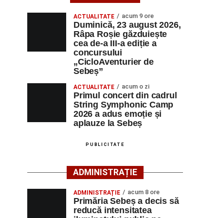
acum 9 ore
ACTUALITATE
Duminică, 23 august 2026,
Râpa Roșie găzduiește
cea de-a III-a ediție a
concursului
„CicloAventurier de
Sebeș”
acum o zi
ACTUALITATE
Primul concert din cadrul
String Symphonic Camp
2026 a adus emoție și
aplauze la Sebeș
PUBLICITATE
ADMINISTRAȚIE
acum 8 ore
ADMINISTRAȚIE
Primăria Sebeș a decis să
reducă intensitatea