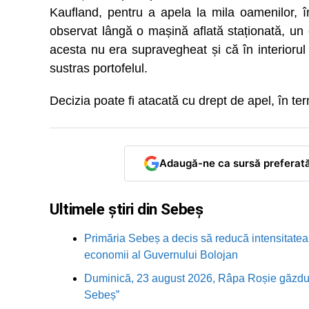
Kaufland, pentru a apela la mila oamenilor, î
observat lângă o mașină aflată staționată, un c
acesta nu era supravegheat și că în interiorul 
sustras portofelul.
Decizia poate fi atacată cu drept de apel, în te
Adaugă-ne ca sursă preferat
Ultimele știri din Sebeș
Primăria Sebeș a decis să reducă intensitatea i
economii al Guvernului Bolojan
Duminică, 23 august 2026, Râpa Roșie găzduieș
Sebeș”