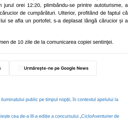
n jurul orei 12:20, plimbându-se printre autoturisme, a
ărucior de cumpărături. Ulterior, profitând de faptul că
lui se afla un portofel, s-a deplasat lângă cărucior și a
rmen de 10 zile de la comunicarea copiei sentinţei.
ă
Urmărește-ne pe Google News
luminatului public pe timpul nopții, în contextul apelului la
te cea de-a III-a ediție a concursului „CicloAventurier de