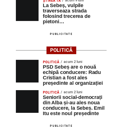
acum 9 luni
ŞTIREA TA
La Sebeș, vulpile
traverseaza strada
folosind trecerea de
pietoni…
PUBLICITATE
POLITICĂ
acum 2 luni
POLITICĂ
PSD Sebeș are o nouă
echipă conducere: Radu
Cristian a fost ales
președinte al organizației
acum 2 luni
POLITICĂ
Seniorii social-democrați
din Alba și-au ales noua
conducere, la Sebeș. Emil
Itu este noul președinte
PUBLICITATE