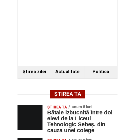
Ştirea zilei
Actualitate
Politică
ȘTIREA TA
acum 8 luni
ŞTIREA TA
Bătaie izbucnită între doi
elevi de la Liceul
Tehnologic Sebeș, din
cauza unei colege