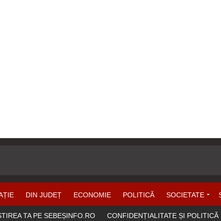
AȚIE
DIN JUDEȚ
ECONOMIE
POLITICĂ
SOCIETATE
ȘTIREA TA PE SEBEȘINFO.RO
CONFIDENȚIALITATE ȘI POLITICĂ