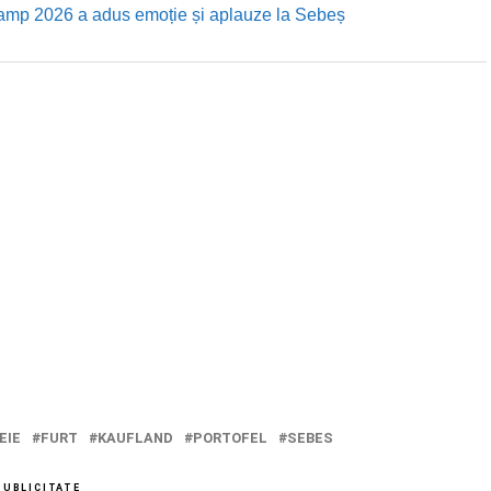
Camp 2026 a adus emoție și aplauze la Sebeș
EIE
FURT
KAUFLAND
PORTOFEL
SEBES
PUBLICITATE