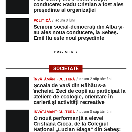
conducere: Radu Cristian a fost ales
președinte al organizației
acum 3 luni
POLITICĂ
Seniorii social-democrați din Alba și-
au ales noua conducere, la Sebeș.
Emil Itu este noul președinte
PUBLICITATE
SOCIETATE
acum 2 săptămâni
ÎNVĂȚĂMÂNT-CULTURĂ
Școala de Vară din Răhău s-a
încheiat. Zeci de copii au participat la
ateliere de ecologie, orientare în
carieră și activități recreative
acum 3 săptămâni
ÎNVĂȚĂMÂNT-CULTURĂ
O nouă performanță a elevei
Cristiana Cioca, de la Colegiul
Național „Lucian Blaga” din Sebeș: