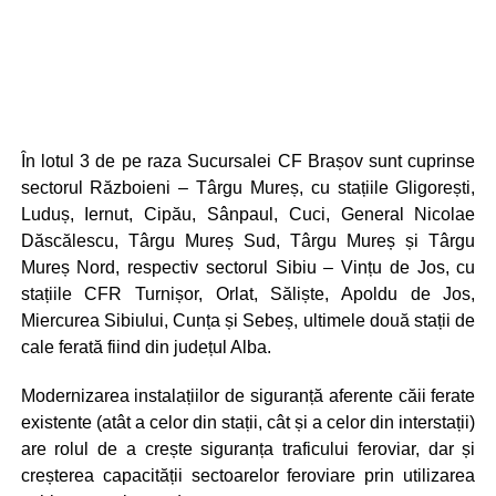
În lotul 3 de pe raza Sucursalei CF Brașov sunt cuprinse
sectorul Războieni – Târgu Mureș, cu stațiile Gligorești,
Luduș, Iernut, Cipău, Sânpaul, Cuci, General Nicolae
Dăscălescu, Târgu Mureș Sud, Târgu Mureș și Târgu
Mureș Nord, respectiv sectorul Sibiu – Vințu de Jos, cu
stațiile CFR Turnișor, Orlat, Săliște, Apoldu de Jos,
Miercurea Sibiului, Cunța și Sebeș, ultimele două stații de
cale ferată fiind din județul Alba.
Modernizarea instalațiilor de siguranță aferente căii ferate
existente (atât a celor din stații, cât și a celor din interstații)
are rolul de a crește siguranța traficului feroviar, dar și
creșterea capacității sectoarelor feroviare prin utilizarea