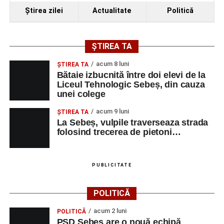
Ştirea zilei
Actualitate
Politică
ȘTIREA TA
acum 8 luni
ŞTIREA TA
Bătaie izbucnită între doi elevi de la
Liceul Tehnologic Sebeș, din cauza
unei colege
acum 9 luni
ŞTIREA TA
La Sebeș, vulpile traverseaza strada
folosind trecerea de pietoni…
PUBLICITATE
POLITICĂ
acum 2 luni
POLITICĂ
PSD Sebeș are o nouă echipă