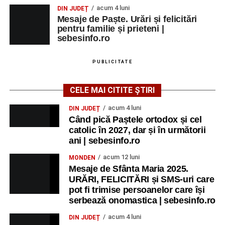
acum 4 luni
DIN JUDEȚ
Mesaje de Paște. Urări și felicitări
pentru familie și prieteni |
sebesinfo.ro
PUBLICITATE
CELE MAI CITITE ȘTIRI
acum 4 luni
DIN JUDEȚ
Când pică Paștele ortodox și cel
catolic în 2027, dar și în următorii
ani | sebesinfo.ro
acum 12 luni
MONDEN
Mesaje de Sfânta Maria 2025.
URĂRI, FELICITĂRI și SMS-uri care
pot fi trimise persoanelor care își
serbează onomastica | sebesinfo.ro
acum 4 luni
DIN JUDEȚ