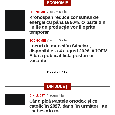
ECONOMIE
acum 5 zile
ECONOMIE
Kronospan reduce consumul de
energie cu până la 50%. O parte din
liniile de producție vor fi oprite
temporar
acum 5 zile
ECONOMIE
Locuri de muncă în Săsciori,
disponibile la 4 august 2026. AJOFM
Alba a publicat lista posturilor
vacante
PUBLICITATE
DIN JUDEȚ
acum 4 luni
DIN JUDEȚ
Când pică Paștele ortodox și cel
catolic în 2027, dar și în următorii ani
| sebesinfo.ro