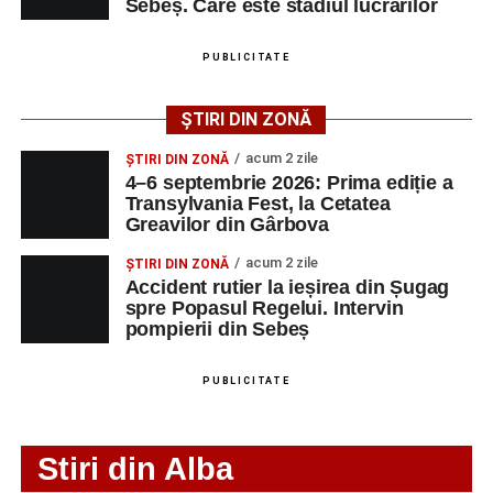
Sebeș. Care este stadiul lucrărilor
Ultimele știri din Sebeș
Femeie de 66 de ani, transportată în stare gravă la
PUBLICITATE
spital după ce a fost lovită de o motocicletă pe
strada Dorobanți din Sebeș
ȘTIRI DIN ZONĂ
Accident pe strada Dorobanți din Sebeș: fermeie
acum 2 zile
ȘTIRI DIN ZONĂ
de 66 de ani rănită grav, după ce a fost lovită de o
4–6 septembrie 2026: Prima ediție a
motocicletă
Transylvania Fest, la Cetatea
Greavilor din Gârbova
4–6 septembrie 2026: Prima ediție a Transylvania
Fest, la Cetatea Greavilor din Gârbova
acum 2 zile
ȘTIRI DIN ZONĂ
Accident rutier la ieșirea din Șugag
spre Popasul Regelui. Intervin
pompierii din Sebeș
PUBLICITATE
Stiri din Alba