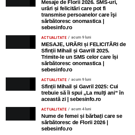
Mesaje de Florii 2026. SMS-uri,
urări și felicitări care pot fi
transmise persoanelor care îşi
sărbătoresc onomastica |
sebesinfo.ro
acum 9 luni
ACTUALITATE
MESAJE, URĂRI și FELICITĂRI de
Sfinții Mihail și Gavrill 2025.
Trimite-le un SMS celor care își
sărbătoresc onomastica |
sebesinfo.ro
acum 9 luni
ACTUALITATE
Sfinții Mihail și Gavril 2025: Cui
trebuie să îi spui „La mulţi ani” în
această zi | sebesinfo.ro
acum 4 luni
ACTUALITATE
Nume de femei și bărbați care se
sărbătoresc de Florii 2026 |
sebesinfo.ro