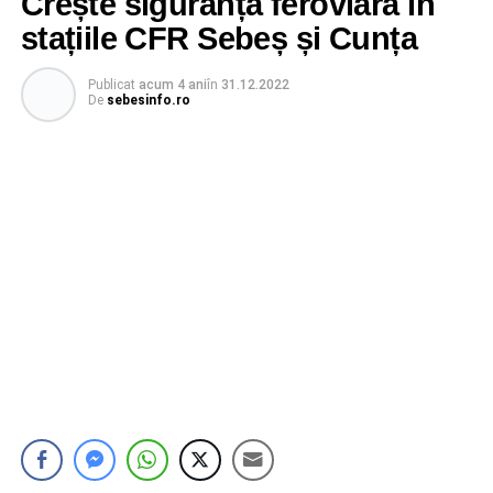
Crește siguranța feroviară în
stațiile CFR Sebeș și Cunța
Publicat
acum 4 ani
în
31.12.2022
De
sebesinfo.ro