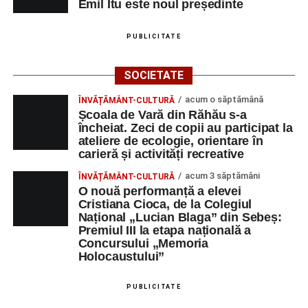
Emil Itu este noul președinte
PUBLICITATE
SOCIETATE
acum o săptămână
ÎNVĂȚĂMÂNT-CULTURĂ
Școala de Vară din Răhău s-a
încheiat. Zeci de copii au participat la
ateliere de ecologie, orientare în
carieră și activități recreative
acum 3 săptămâni
ÎNVĂȚĂMÂNT-CULTURĂ
O nouă performanță a elevei
Cristiana Cioca, de la Colegiul
Național „Lucian Blaga” din Sebeș:
Premiul III la etapa națională a
Concursului „Memoria
Holocaustului”
PUBLICITATE