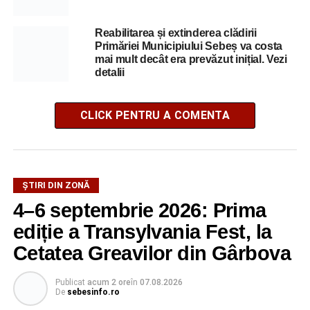
Reabilitarea și extinderea clădirii
Primăriei Municipiului Sebeș va costa
mai mult decât era prevăzut inițial. Vezi
detalii
CLICK PENTRU A COMENTA
ȘTIRI DIN ZONĂ
4–6 septembrie 2026: Prima
ediție a Transylvania Fest, la
Cetatea Greavilor din Gârbova
Publicat
acum 2 ore
în
07.08.2026
De
sebesinfo.ro