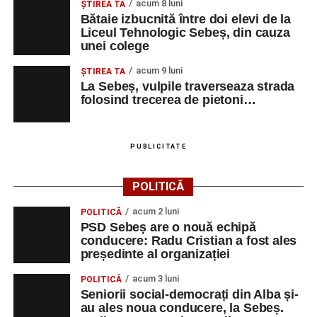
acum 8 luni
ŞTIREA TA
Bătaie izbucnită între doi elevi de la
Liceul Tehnologic Sebeș, din cauza
unei colege
acum 9 luni
ŞTIREA TA
La Sebeș, vulpile traverseaza strada
folosind trecerea de pietoni…
PUBLICITATE
POLITICĂ
acum 2 luni
POLITICĂ
PSD Sebeș are o nouă echipă
conducere: Radu Cristian a fost ales
președinte al organizației
acum 3 luni
POLITICĂ
Seniorii social-democrați din Alba și-
au ales noua conducere, la Sebeș.