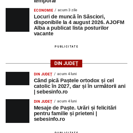
temporar
acum 3 zile
ECONOMIE
Locuri de muncă în Săsciori,
disponibile la 4 august 2026. AJOFM
Alba a publicat lista posturilor
vacante
PUBLICITATE
DIN JUDEȚ
acum 4 luni
DIN JUDEȚ
Când pică Paștele ortodox și cel
catolic în 2027, dar și în următorii ani
| sebesinfo.ro
acum 4 luni
DIN JUDEȚ
Mesaje de Paște. Urări și felicitări
pentru familie și prieteni |
sebesinfo.ro
PUBLICITATE