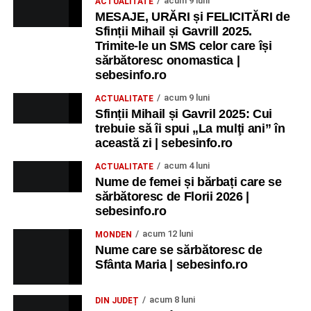
acum 9 luni
ACTUALITATE
MESAJE, URĂRI și FELICITĂRI de
Sfinții Mihail și Gavrill 2025.
Trimite-le un SMS celor care își
sărbătoresc onomastica |
sebesinfo.ro
acum 9 luni
ACTUALITATE
Sfinții Mihail și Gavril 2025: Cui
trebuie să îi spui „La mulţi ani” în
această zi | sebesinfo.ro
acum 4 luni
ACTUALITATE
Nume de femei și bărbați care se
sărbătoresc de Florii 2026 |
sebesinfo.ro
acum 12 luni
MONDEN
Nume care se sărbătoresc de
Sfânta Maria | sebesinfo.ro
acum 8 luni
DIN JUDEȚ