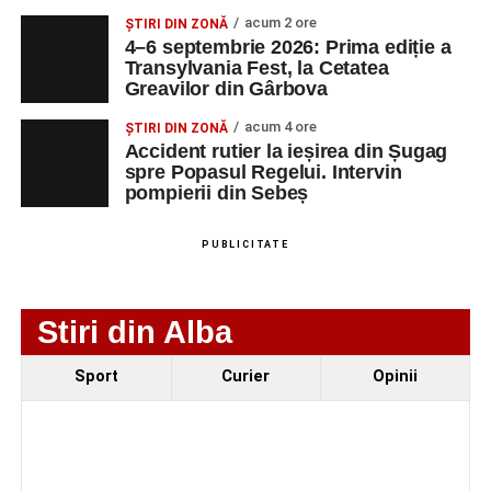
Urmărește-ne pe Google News
acum 2 ore
ȘTIRI DIN ZONĂ
4–6 septembrie 2026: Prima ediție a
Transylvania Fest, la Cetatea
Ultimele știri din Sebeș
Greavilor din Gârbova
4–6 septembrie 2026: Prima ediție a Transylvania
acum 4 ore
ȘTIRI DIN ZONĂ
Fest, la Cetatea Greavilor din Gârbova
Accident rutier la ieșirea din Șugag
spre Popasul Regelui. Intervin
Accident rutier la ieșirea din Șugag spre Popasul
pompierii din Sebeș
Regelui. Intervin pompierii din Sebeș
Biciclist de 70 de ani, rănit într-un accident rutier
PUBLICITATE
produs pe strada Dorobanți din Sebeș
Stiri din Alba
Sport
Curier
Opinii