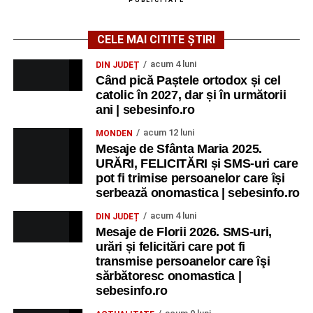
CELE MAI CITITE ȘTIRI
acum 4 luni
DIN JUDEȚ
Când pică Paștele ortodox și cel
catolic în 2027, dar și în următorii
ani | sebesinfo.ro
acum 12 luni
MONDEN
Mesaje de Sfânta Maria 2025.
URĂRI, FELICITĂRI și SMS-uri care
pot fi trimise persoanelor care își
serbează onomastica | sebesinfo.ro
acum 4 luni
DIN JUDEȚ
Mesaje de Florii 2026. SMS-uri,
urări și felicitări care pot fi
transmise persoanelor care îşi
sărbătoresc onomastica |
sebesinfo.ro