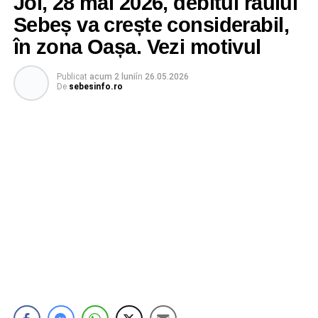
Joi, 28 mai 2026, debitul râului
Sebeș va crește considerabil,
în zona Oașa. Vezi motivul
Publicat
acum 2 luni
în
26.05.2026
De
sebesinfo.ro